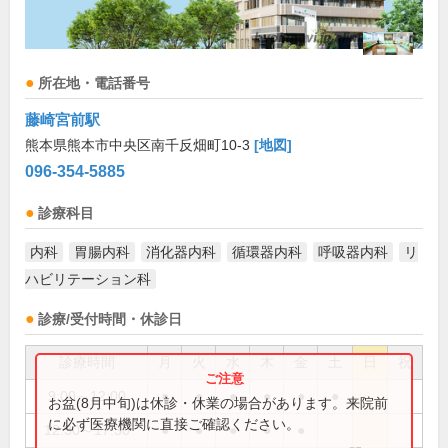
所在地・電話番号
藤崎宮前駅
熊本県熊本市中央区南千反畑町10-3
[地図]
096-354-5885
診療科目
内科
胃腸内科
消化器内科
循環器内科
呼吸器内科
リ
ハビリテーション科
診療/受付時間・休診日
診療時間
月
火
水
木
金
土
日
祝
9:00～12:00
●
●
●
●
●
●
お盆(8月中旬)は休診・休業の場合があります。来院前
に必ず医療機関に直接ご確認ください。
12:30～17:30
●
●
●
●
●