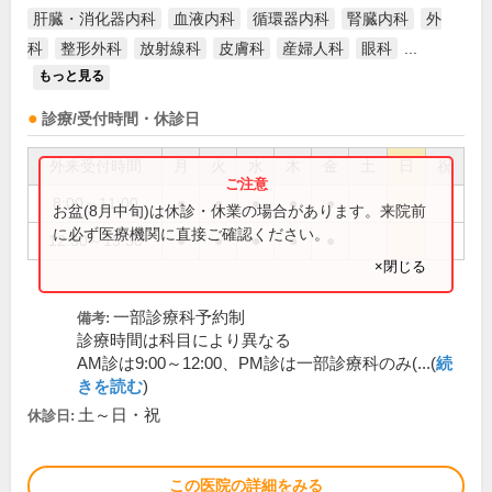
肝臓・消化器内科
血液内科
循環器内科
腎臓内科
外
科
整形外科
放射線科
皮膚科
産婦人科
眼科
...
もっと見る
診療/受付時間・休診日
外来受付時間
月
火
水
木
金
土
日
祝
8:00～11:00
●
●
●
●
●
お盆(8月中旬)は休診・休業の場合があります。来院前
に必ず医療機関に直接ご確認ください。
12:30～15:30
●
●
●
●
●
×閉じる
一部診療科予約制
備考:
診療時間は科目により異なる
AM診は9:00～12:00、PM診は一部診療科のみ(...(
続
きを読む
)
土～日・祝
休診日:
この医院の詳細をみる