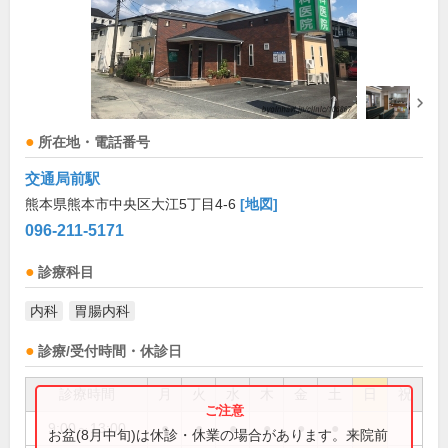
所在地・電話番号
交通局前駅
熊本県熊本市中央区大江5丁目4-6
[地図]
096-211-5171
診療科目
内科
胃腸内科
診療/受付時間・休診日
診療時間
月
火
水
木
金
土
日
祝
9:00～13:00
●
●
●
●
●
●
お盆(8月中旬)は休診・休業の場合があります。来院前