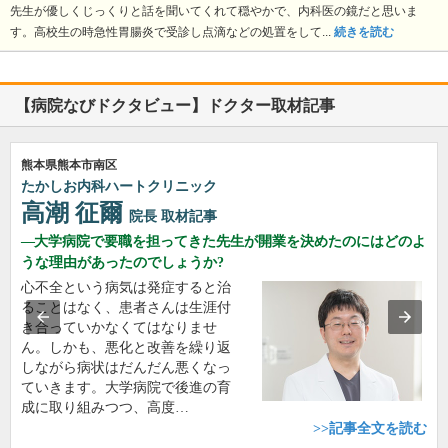
先生が優しくじっくりと話を聞いてくれて穏やかで、内科医の鏡だと思いま
す。高校生の時急性胃腸炎で受診し点滴などの処置をして...
続きを読む
【病院なびドクタビュー】ドクター取材記事
熊本県熊本市南区
たかしお内科ハートクリニック
高潮 征爾
院長
取材記事
大学病院で要職を担ってきた先生が開業を決めたのにはどのよ
うな理由があったのでしょうか?
心不全という病気は発症すると治
ることはなく、患者さんは生涯付
き合っていかなくてはなりませ
ん。しかも、悪化と改善を繰り返
しながら病状はだんだん悪くなっ
ていきます。大学病院で後進の育
成に取り組みつつ、高度…
>>記事全文を読む