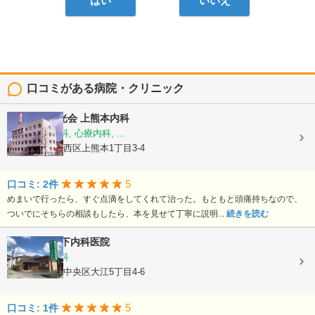
はい
いいえ
口コミがある病院・クリニック
医療法人陽光会
上熊本内科
内科, 神経内科, 心療内科, ...
熊本県熊本市西区上熊本1丁目3-4
5
口コミ: 2件
めまいで行ったら、すぐ点滴をしてくれて治った。もともと頭痛持ちなので、
ついでにそちらの相談もしたら、本を見せて丁寧に説明...
続きを読む
医療法人
竹下内科医院
内科, 胃腸内科
熊本県熊本市中央区大江5丁目4-6
5
口コミ: 1件