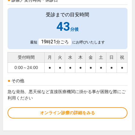
診療／受付時間・休診日
受診までの目安時間
43
分後
19
21
時
分ごろ
最短
にお呼びいたします
受付時間
月
火
水
木
金
土
日
祝
0:00～24:00
●
●
●
●
●
●
●
●
その他
急な発熱、悪天候など直接医療機関に掛かる事が困難な際にご
利用ください
オンライン診療の詳細をみる