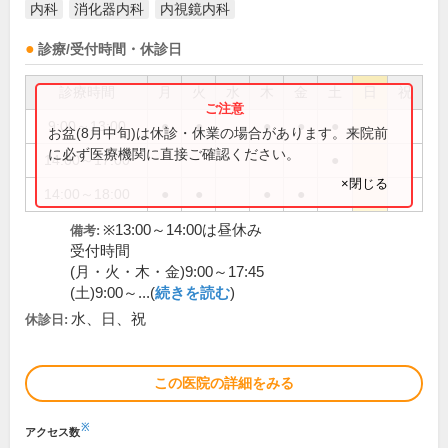
内科
消化器内科
内視鏡内科
診療/受付時間・休診日
診療時間
月
火
水
木
金
土
日
祝
9:00～13:00
●
●
●
●
●
お盆(8月中旬)は休診・休業の場合があります。来院前
に必ず医療機関に直接ご確認ください。
14:00～17:00
●
×閉じる
14:00～18:00
●
●
●
●
※13:00～14:00は昼休み
備考:
受付時間
(月・火・木・金)9:00～17:45
(土)9:00～...(
続きを読む
)
水、日、祝
休診日:
この医院の詳細をみる
※
アクセス数