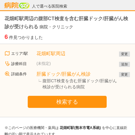
病院なび
人で選べる医院検索
花畑町駅周辺の腹部CT検査を含む肝臓ドック/肝臓がん検
診が受けられる
病院・クリニック
6
件見つかりました
花畑町駅周辺
エリア/駅
変更
(未指定)
診療科目
追加
肝臓ドック/肝臓がん検診
詳細条件
変更
腹部CT検査を含む肝臓ドック/肝臓がん
検診が受けられる病院
検索する
※このページの医療機関・薬局は
花畑町駅(熊本市電A系統)
を中心に直線距
離の近い順で表示されています