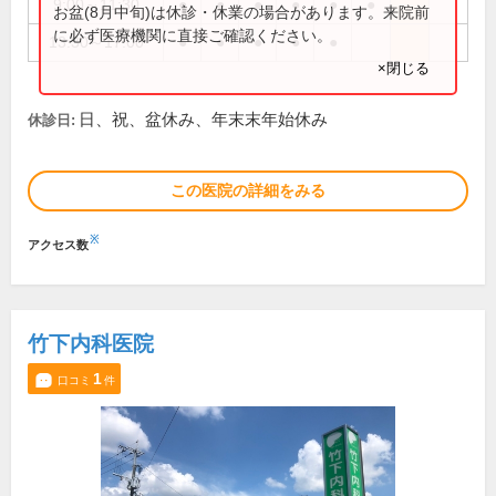
9:00～11:30
●
●
●
●
●
●
お盆(8月中旬)は休診・休業の場合があります。来院前
に必ず医療機関に直接ご確認ください。
13:30～17:00
●
●
●
●
●
×閉じる
日、祝、盆休み、年末末年始休み
休診日:
この医院の詳細をみる
※
アクセス数
竹下内科医院
1
口コミ
件