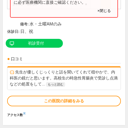
に必ず医療機関に直接ご確認ください。
14:30～18:00
●
●
●
●
×閉じる
水・土曜AMのみ
備考:
日、祝
休診日:
初診受付
口コミ
先生が優しくじっくりと話を聞いてくれて穏やかで、内
科医の鏡だと思います。高校生の時急性胃腸炎で受診し点滴
などの処置をして...
もっと読む
この医院の詳細をみる
※
アクセス数