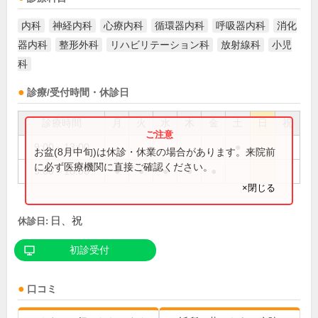
内科
神経内科
心療内科
循環器内科
呼吸器内科
消化
器内科
整形外科
リハビリテーション科
放射線科
小児
科
診療/受付時間・休診日
診療時間
月
火
水
木
金
土
日
祝
9:00～13:00
●
お盆(8月中旬)は休診・休業の場合があります。来院前
に必ず医療機関に直接ご確認ください。
9:00～18:00
●
●
●
●
●
×閉じる
日、祝
休診日:
初診受付
口コミ