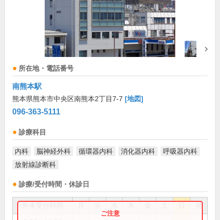
所在地・電話番号
南熊本駅
熊本県熊本市中央区南熊本2丁目7-7
[地図]
096-363-5111
診療科目
内科
脳神経外科
循環器内科
消化器内科
呼吸器内科
放射線診断科
診療/受付時間・休診日
外来受付時間
月
火
水
木
金
土
日
祝