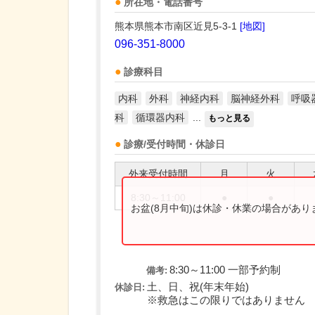
所在地・電話番号
熊本県熊本市南区近見5-3-1
[地図]
096-351-8000
診療科目
内科
外科
神経内科
脳神経外科
呼吸
科
循環器内科
...
もっと見る
診療/受付時間・休診日
外来受付時間
月
火
8:30～11:00
●
●
お盆(8月中旬)は休診・休業の場合があ
8:30～11:00 一部予約制
備考:
土、日、祝(年末年始)
休診日:
※救急はこの限りではありません