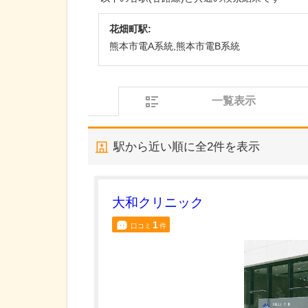
花畑町駅:
熊本市電A系統,熊本市電B系統
一覧表示
駅から近い順に全
2
件を表示
大和クリニック
1
口コミ
件