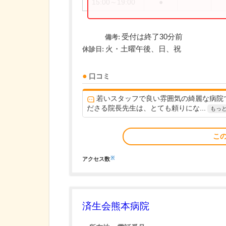
15:00～19:00
●
受付は終了30分前
備考:
火・土曜午後、日、祝
休診日:
口コミ
若いスタッフで良い雰囲気の綺麗な病院
ださる院長先生は、とても頼りにな...
もっ
こ
※
アクセス数
済生会熊本病院