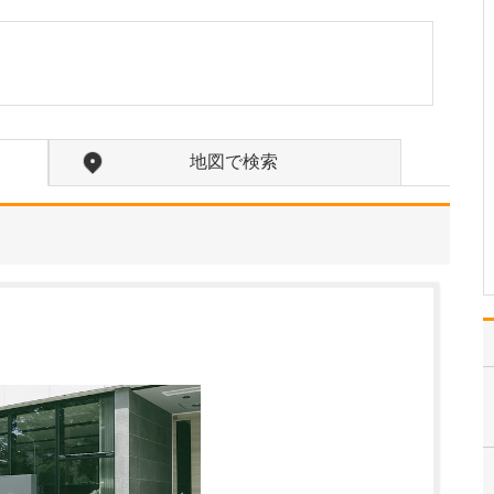
たのにはどのような理由があったのでしょうか?
心不全という病気は発症
すると治ることはなく、
患者さんは生涯付き合っ
ていかなくてはなりませ
ん。しかも、悪化と改善
を繰り返しながら病状は
地図で検索
だんだん悪くなっていき
ます。大学病院で後進の
育成に取り組みつつ、高
度…
>>記事全文を読む