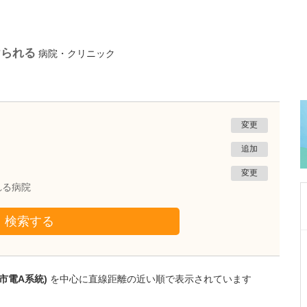
けられる
病院・クリニック
変更
追加
変更
れる病院
検索する
熊本県熊本市南区
たかしお内科ハートクリニック
高潮 征爾
市電A系統)
を中心に直線距離の近い順で表示されています
院長
取材記事
大学病院で要職を担ってきた先生が開業を決め