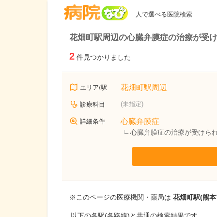
病院なび
人で選べる医院検索
花畑町駅周辺の心臓弁膜症の治療が受
2
件見つかりました
花畑町駅周辺
エリア/駅
(未指定)
診療科目
心臓弁膜症
詳細条件
心臓弁膜症の治療が受けら
※このページの医療機関・薬局は
花畑町駅(熊本
以下の各駅(各路線)と共通の検索結果です