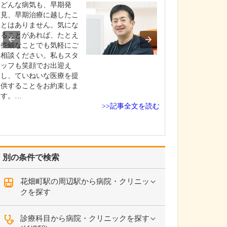
どんな病気も、早期発
日々の診療で心
見、早期治療に越したこ
けますか。
とはありません。気にな
患者さんとの対
ることがあれば、たとえ
にしています。
些細なことでも気軽にご
は、患者さんが
相談ください。私もスタ
談できるよう話
ッフも笑顔でお出迎え
雰囲気づくりに
し、ていねいな医療を提
に困っているの
供することをお約束しま
な希望をお持ち
す。…
しっかりとお聞
>>記事全文を読む
す。そのうえで
対応し…
別の条件で検索
花畑町駅の周辺駅から病院・クリニッ
クを探す
診療科目から病院・クリニックを探す