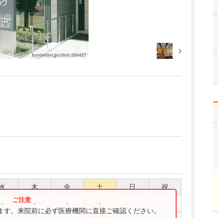
水
木
金
土
日
祝
●
●
●
●
ります。来院前に必ず医療機関に直接ご確認ください。