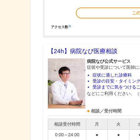
こ
※
アクセス数
【24h】
病院なび医療相談
病院なび公式サービス
症状や受診について医師に
症状に適した診療科
受診の目安・タイミン
受診までに気をつける
などにご利用ください。（
相談／受付時間
相談受付時間
月
火
0:00～24:00
●
●