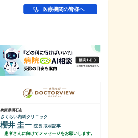
医療機関の皆様へ
医師(ドクター)の
兵庫県明石市
兵庫県宝塚市
さくらい内科クリニック
仁川診療所
横山 亮
櫻井 圭一
院長
院長
取材記事
横山 恵里
患者さんに向けてメッセージをお願いします。