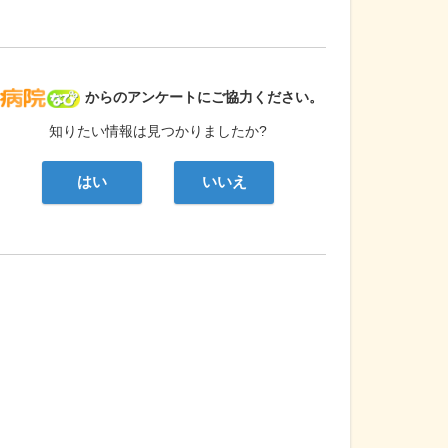
病院なび
からのアンケートにご協力ください。
知りたい情報は見つかりましたか?
はい
いいえ