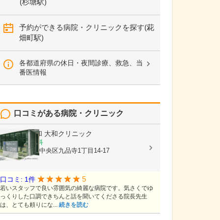
(杉塘駅)
予約ができる病院・クリニックを探す(花
畑町駅)
各都道府県の休日・夜間診療、救急、当
番医情報
口コミがある病院・クリニック
医療法人大和
大和クリニック
内科, 循環器科
熊本県熊本市中央区九品寺1丁目14-17
5
口コミ: 1件
若いスタッフで良い雰囲気の綺麗な病院です。気さくでゆ
っくりした口調できちんと話を聞いてくださる院長先生
は、とても頼りにな...
続きを読む