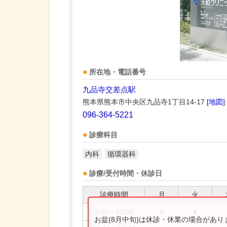
所在地・電話番号
九品寺交差点駅
熊本県熊本市中央区九品寺1丁目14-17
[地図]
096-364-5221
診療科目
内科
循環器科
診療/受付時間・休診日
診療時間
月
火
9:00～13:00
●
●
お盆(8月中旬)は休診・休業の場合があ