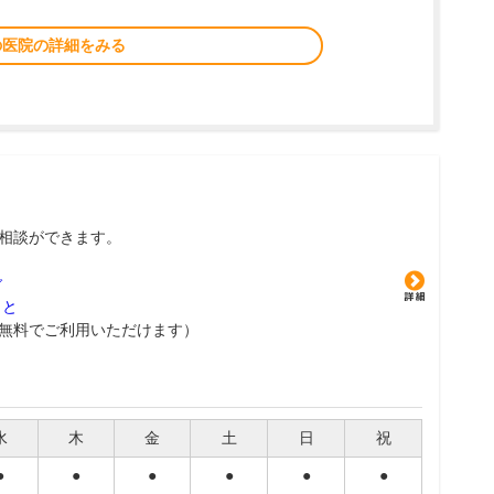
の医院の詳細をみる
相談ができます。
グ
こと
無料でご利用いただけます）
水
木
金
土
日
祝
●
●
●
●
●
●