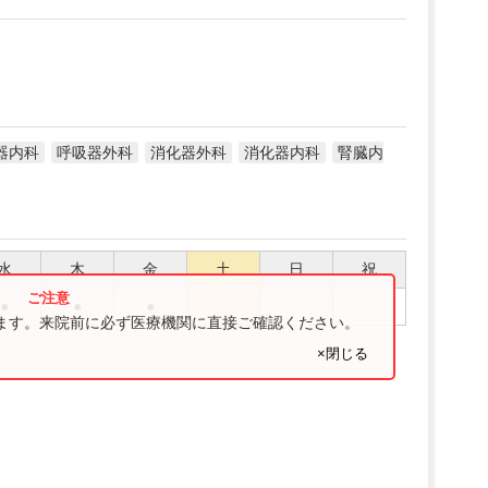
器内科
呼吸器外科
消化器外科
消化器内科
腎臓内
水
木
金
土
日
祝
●
●
●
ります。来院前に必ず医療機関に直接ご確認ください。
×閉じる