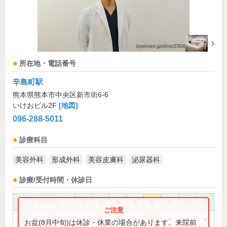
所在地・電話番号
辛島町駅
熊本県熊本市中央区新市街6-6
いけおビル2F
[地図]
096-288-5011
診療科目
美容外科
形成外科
美容皮膚科
泌尿器科
診療/受付時間・休診日
診療時間
月
火
水
木
金
土
日
祝
10:00～18:00
●
●
●
●
●
●
●
●
お盆(8月中旬)は休診・休業の場合があります。来院前