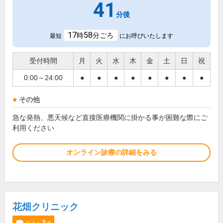
41
分後
17
58
時
分ごろ
最短
にお呼びいたします
受付時間
月
火
水
木
金
土
日
祝
0:00～24:00
●
●
●
●
●
●
●
●
その他
急な発熱、悪天候など直接医療機関に掛かる事が困難な際にご
利用ください
オンライン診療の詳細をみる
花畑クリニック
3