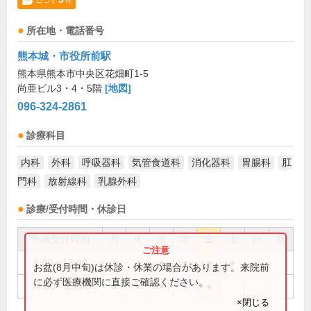
口コミ
件
所在地・電話番号
熊本城・市役所前駅
熊本県熊本市中央区花畑町1-5
尚亜ビル3・4・5階
[地図]
096-324-2861
診療科目
内科
外科
呼吸器科
気管食道科
消化器科
胃腸科
肛
門科
放射線科
乳腺外科
診療/受付時間・休診日
外来受付時間
月
火
水
木
金
土
日
祝
8:30～13:00
●
●
●
●
●
●
お盆(8月中旬)は休診・休業の場合があります。来院前
に必ず医療機関に直接ご確認ください。
14:00～18:00
●
●
●
●
●
×閉じる