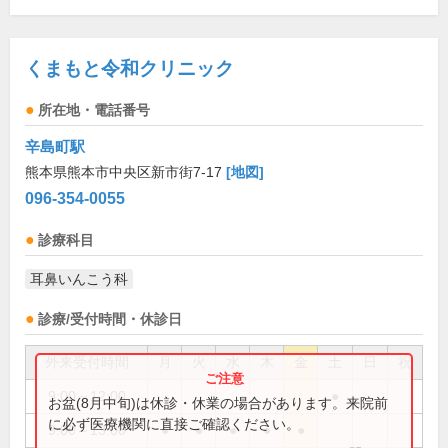
くまもと令和クリニック
所在地・電話番号
辛島町駅
熊本県熊本市中央区新市街7-17
[地図]
096-354-0055
診療科目
耳鼻いんこう科
診療/受付時間・休診日
外来受付時間
月
火
水
木
金
土
日
祝
9:00～12:00
●
お盆(8月中旬)は休診・休業の場合があります。来院前
に必ず医療機関に直接ご確認ください。
9:00～13:00
●
●
●
●
●