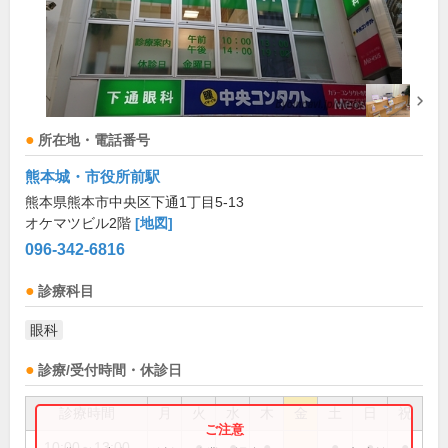
所在地・電話番号
熊本城・市役所前駅
熊本県熊本市中央区下通1丁目5-13
オケマツビル2階
[地図]
096-342-6816
診療科目
眼科
診療/受付時間・休診日
診療時間
月
火
水
木
金
土
日
祝
10:00～13:00
●
●
●
●
●
●