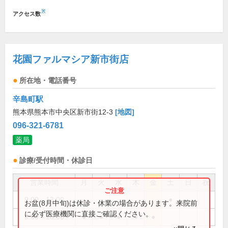
※
アクセス数
花園ファルマシア新市街店
所在地・電話番号
辛島町駅
熊本県熊本市中央区新市街12-3
[地図]
096-321-6781
薬局
診療/受付時間・休診日
営業時間
月
火
水
木
金
土
日
祝
9:00～13:00
●
お盆(8月中旬)は休診・休業の場合があります。来院前
に必ず医療機関に直接ご確認ください。
9:00～18:00
●
●
●
●
●