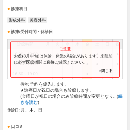
診療科目
形成外科
美容外科
診療/受付時間・休診日
診療時間
月
火
水
木
金
土
日
祝
10:00～12:00
●
●
●
●
お盆(8月中旬)は休診・休業の場合があります。来院前
に必ず医療機関に直接ご確認ください。
13:00～16:30
●
●
●
●
●
×閉じる
16:30～19:00
●
予約を優先します。
備考:
★診療日が祝日の場合も診療します。
(金曜日が祝日の場合のみ診療時間が変更となり...(
続
きを読む
)
月、木、日
休診日:
口コミ