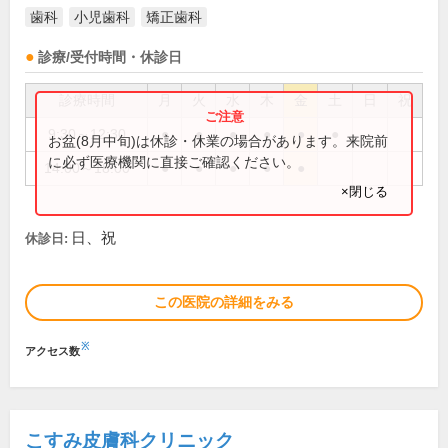
歯科
小児歯科
矯正歯科
診療/受付時間・休診日
診療時間
月
火
水
木
金
土
日
祝
9:30～12:30
●
●
●
●
●
●
お盆(8月中旬)は休診・休業の場合があります。来院前
に必ず医療機関に直接ご確認ください。
14:00～18:00
●
●
●
●
●
×閉じる
日、祝
休診日:
この医院の詳細をみる
※
アクセス数
こすみ皮膚科クリニック