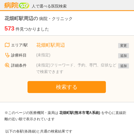
病院なび
人で選べる医院検索
花畑町駅周辺の
病院・クリニック
573
件見つかりました
花畑町駅周辺
エリア/駅
変更
(未指定)
診療科目
追加
(未指定)フリーワード、予約、専門、症状など
詳細条件
追加
で検索できます
検索する
※このページの医療機関・薬局は
花畑町駅(熊本市電A系統)
を中心に直線距
離の近い順で表示されています
以下の各駅(各路線)と共通の検索結果です