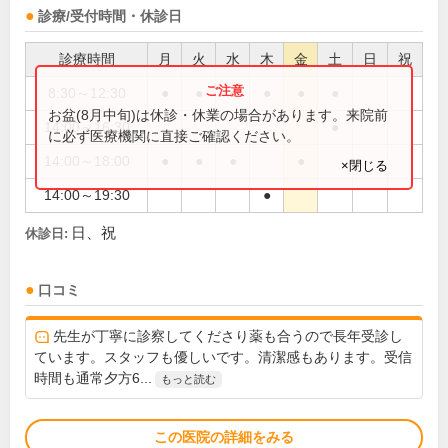
診療/受付時間・休診日
診療時間
月
火
水
木
金
土
日
祝
8:30～12:30
●
●
●
●
●
●
お盆(8月中旬)は休診・休業の場合があります。来院前
14:00～16:30
●
に必ず医療機関に直接ご確認ください。
14:00～18:00
●
●
●
●
×閉じる
14:00～19:30
●
日、祝
休診日:
口コミ
先生が丁寧に診察してくださり薬も合うので長年受診し
ています。スタッフも優しいです。清潔感もあります。受信
時間も通常夕方6...
もっと読む
この医院の詳細をみる