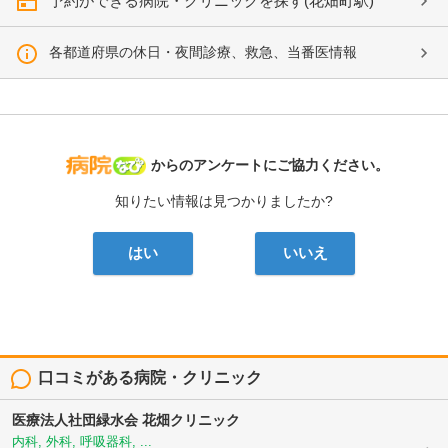
予約ができる病院・クリニックを探す(花畑町駅)
各都道府県の休日・夜間診療、救急、当番医情報
病院なび
からのアンケートにご協力ください。
知りたい情報は見つかりましたか?
はい
いいえ
口コミがある病院・クリニック
医療法人社団緑水会
花畑クリニック
内科, 外科, 呼吸器科, ...