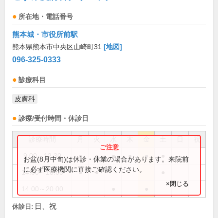
所在地・電話番号
熊本城・市役所前駅
熊本県熊本市中央区山崎町31
[地図]
096-325-0333
診療科目
皮膚科
診療/受付時間・休診日
診療時間
月
火
水
木
金
土
日
祝
9:00～12:30
●
●
●
●
●
●
お盆(8月中旬)は休診・休業の場合があります。来院前
に必ず医療機関に直接ご確認ください。
14:00～18:00
●
●
●
×閉じる
14:00～20:00
●
●
日、祝
休診日: