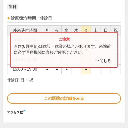
歯科
診療/受付時間・休診日
外来受付時間
月
火
水
木
金
土
日
祝
9:30～13:00
●
お盆(8月中旬)は休診・休業の場合があります。来院前
9:30～13:30
●
●
●
●
●
に必ず医療機関に直接ご確認ください。
14:00～17:30
●
×閉じる
15:00～19:30
●
●
●
●
日・祝
休診日:
この医院の詳細をみる
※
アクセス数