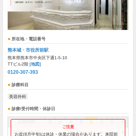
所在地・電話番号
熊本城・市役所前駅
熊本県熊本市中央区下通1-5-10
TTビル2階
[地図]
0120-307-393
診療科目
美容外科
診療/受付時間・休診日
診療時間
月
火
水
木
金
土
日
祝
10:00～20:00
●
●
●
●
●
●
お盆(8月中旬)は休診・休業の場合があります。来院前