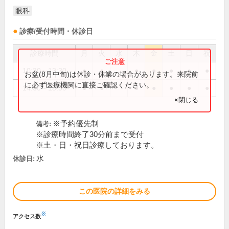
眼科
診療/受付時間・休診日
診療時間
月
火
水
木
金
土
日
祝
10:30～13:30
●
●
●
●
●
●
●
お盆(8月中旬)は休診・休業の場合があります。来院前
に必ず医療機関に直接ご確認ください。
14:30～18:30
●
●
●
●
●
●
●
×閉じる
※予約優先制
備考:
※診療時間終了30分前まで受付
※土・日・祝日診療しております。
水
休診日:
この医院の詳細をみる
※
アクセス数