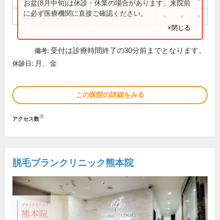
お盆(8月中旬)は休診・休業の場合があります。来院前
に必ず医療機関に直接ご確認ください。
14:00～19:00
●
●
●
●
●
●
×閉じる
受付は診療時間終了の30分前までとなります。
備考:
月、金
休診日:
この医院の詳細をみる
※
アクセス数
脱毛ブランクリニック熊本院