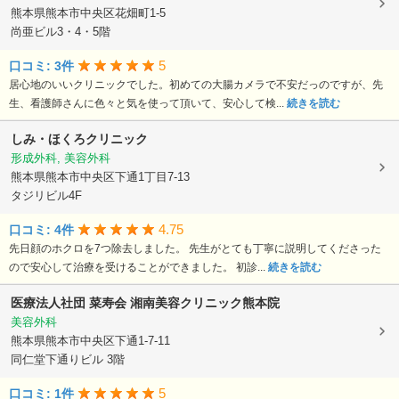
熊本県熊本市中央区花畑町1-5
尚亜ビル3・4・5階
5
口コミ: 3件
居心地のいいクリニックでした。初めての大腸カメラで不安だっのですが、先
生、看護師さんに色々と気を使って頂いて、安心して検...
続きを読む
しみ・ほくろクリニック
形成外科, 美容外科
熊本県熊本市中央区下通1丁目7-13
タジリビル4F
4.75
口コミ: 4件
先日顔のホクロを7つ除去しました。 先生がとても丁寧に説明してくださった
ので安心して治療を受けることができました。 初診...
続きを読む
医療法人社団 菜寿会
湘南美容クリニック熊本院
美容外科
熊本県熊本市中央区下通1-7-11
同仁堂下通りビル 3階
5
口コミ: 1件