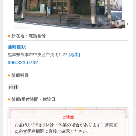
所在地・電話番号
通町筋駅
熊本県熊本市中央区中央街1-27
[地図]
096-323-0732
診療科目
内科
診療/受付時間・休診日
診療時間
月
火
水
木
金
土
日
祝
9:30～13:00
●
●
●
●
●
●
お盆(8月中旬)は休診・休業の場合があります。来院前
に必ず医療機関に直接ご確認ください。
14:30～18:00
●
●
●
●