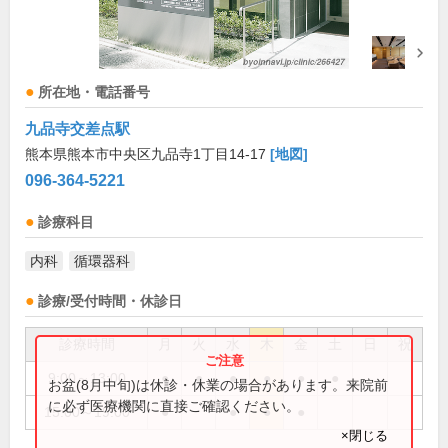
所在地・電話番号
九品寺交差点駅
熊本県熊本市中央区九品寺1丁目14-17
[地図]
096-364-5221
診療科目
内科
循環器科
診療/受付時間・休診日
診療時間
月
火
水
木
金
土
日
祝
9:00～13:00
●
●
●
●
●
●
お盆(8月中旬)は休診・休業の場合があります。来院前
に必ず医療機関に直接ご確認ください。
15:00～19:00
●
●
●
●
×閉じる