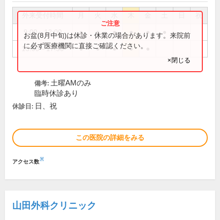
外来受付時間
月
火
水
木
金
土
日
祝
9:00～12:00
●
●
●
●
●
●
お盆(8月中旬)は休診・休業の場合があります。来院前
に必ず医療機関に直接ご確認ください。
13:00～17:30
●
●
●
●
●
×閉じる
土曜AMのみ
備考:
臨時休診あり
日、祝
休診日:
この医院の詳細をみる
※
アクセス数
山田外科クリニック