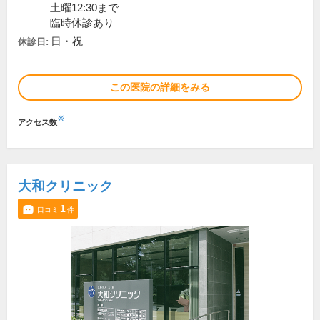
土曜12:30まで
臨時休診あり
日・祝
休診日:
この医院の詳細をみる
※
アクセス数
大和クリニック
1
口コミ
件