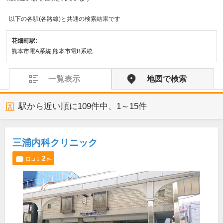
以下の各駅(各路線)と共通の検索結果です
花畑町駅:
熊本市電A系統,熊本市電B系統
一覧表示
地図で検索
駅から近い順に
109
件中、
1～15件
三浦内科クリニック
2
口コミ
件