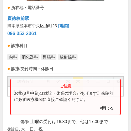
所在地・電話番号
慶徳校前駅
熊本県熊本市中央区通町23
[地図]
096-353-2361
診療科目
内科
消化器科
胃腸科
放射線科
診療/受付時間・休診日
診療時間
月
火
水
木
金
土
日
祝
8:00～17:00
●
●
●
●
●
お盆(8月中旬)は休診・休業の場合があります。来院前
に必ず医療機関に直接ご確認ください。
×閉じる
土曜の受付は16:30まで、他は17:00まで
備考:
木、日、祝
休診日: