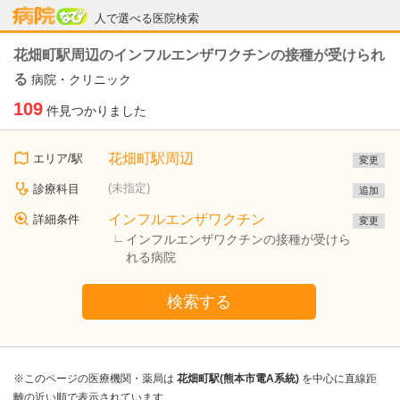
病院なび
人で選べる医院検索
花畑町駅周辺のインフルエンザワクチンの接種が受けられ
る
病院・クリニック
109
件見つかりました
花畑町駅周辺
エリア/駅
変更
(未指定)
診療科目
追加
インフルエンザワクチン
詳細条件
変更
インフルエンザワクチンの接種が受けら
れる病院
検索する
※このページの医療機関・薬局は
花畑町駅(熊本市電A系統)
を中心に直線距
離の近い順で表示されています