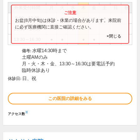
外来受付時間
月
火
水
木
金
土
日
祝
9:00～12:00
●
●
●
●
●
●
お盆(8月中旬)は休診・休業の場合があります。来院前
に必ず医療機関に直接ご確認ください。
13:30～14:30
●
×閉じる
13:30～16:30
●
●
●
●
水曜14:30時まで
備考:
土曜AMのみ
月・火・木・金、13:30～16:30は要電話予約
臨時休診あり
日、祝
休診日:
この医院の詳細をみる
※
アクセス数