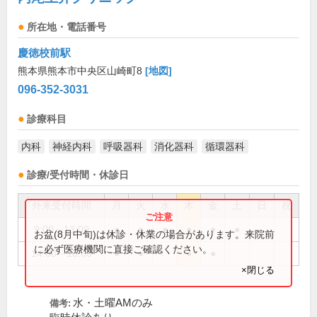
所在地・電話番号
慶徳校前駅
熊本県熊本市中央区山崎町8
[地図]
096-352-3031
診療科目
内科
神経内科
呼吸器科
消化器科
循環器科
診療/受付時間・休診日
外来受付時間
月
火
水
木
金
土
日
祝
9:00～13:00
●
●
●
●
●
●
お盆(8月中旬)は休診・休業の場合があります。来院前
に必ず医療機関に直接ご確認ください。
14:00～18:00
●
●
●
●
×閉じる
水・土曜AMのみ
備考: