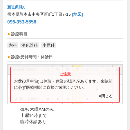
蔚山町駅
熊本県熊本市中央区新町1丁目7-15
[地図]
096-353-5656
診療科目
内科
消化器科
小児科
診療/受付時間・休診日
外来受付時間
月
火
水
木
金
土
日
祝
9:00～12:00
●
●
●
●
●
お盆(8月中旬)は休診・休業の場合があります。来院前
に必ず医療機関に直接ご確認ください。
9:00～14:00
●
×閉じる
14:00～18:00
●
●
●
●
木曜AMのみ
備考:
土曜14時まで
臨時休診あり