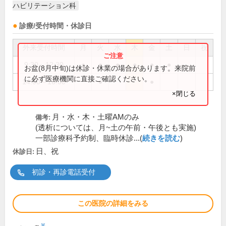
ハビリテーション科
診療/受付時間・休診日
外来受付時間
月
火
水
木
金
土
日
祝
9:30～12:30
●
●
●
●
●
●
お盆(8月中旬)は休診・休業の場合があります。来院前
に必ず医療機関に直接ご確認ください。
14:00～16:00
●
●
×閉じる
月・水・木・土曜AMのみ
備考:
(透析については、月~土の午前・午後とも実施)
一部診療科予約制、臨時休診...(
続きを読む
)
日、祝
休診日:
初診・再診電話受付
この医院の詳細をみる
※