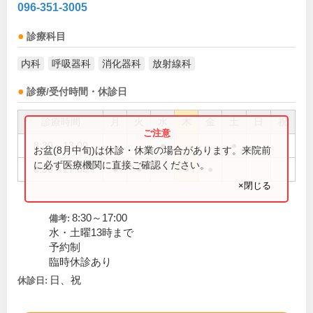
096-351-3005
診療科目
内科
呼吸器科
消化器科
放射線科
診療/受付時間・休診日
診療時間
月
火
水
木
金
土
日
祝
8:30～13:00
●
●
お盆(8月中旬)は休診・休業の場合があります。来院前
に必ず医療機関に直接ご確認ください。
8:30～17:00
●
●
●
●
×閉じる
8:30～17:00
備考:
水・土曜13時まで
予約制
臨時休診あり
日、祝
休診日: