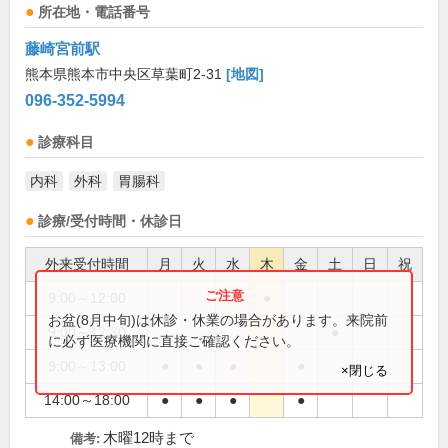
所在地・電話番号
藤崎宮前駅
熊本県熊本市中央区草葉町2-31
[地図]
096-352-5994
診療科目
内科
外科
胃腸科
診療/受付時間・休診日
外来受付時間
月
火
水
木
金
土
日
祝
9:00～12:00
●
お盆(8月中旬)は休診・休業の場合があります。来院前
9:00～12:30
●
に必ず医療機関に直接ご確認ください。
9:00～13:00
●
●
●
●
×閉じる
14:00～18:00
●
●
●
●
木曜12時まで
備考: