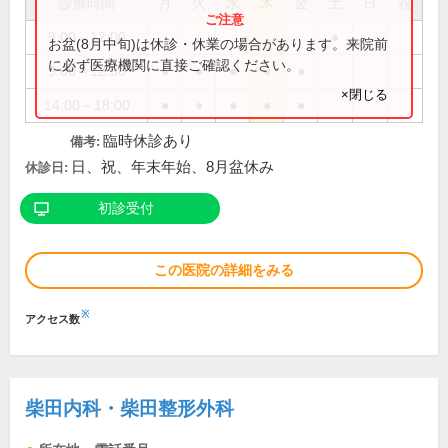
診療時間
月
火
水
木
金
土
日
祝
9:00～12:00
●
お盆(8月中旬)は休診・休業の場合があります。来院前
に必ず医療機関に直接ご確認ください。
9:00～12:30
●
●
●
●
●
×閉じる
14:00～18:00
●
●
●
●
●
臨時休診あり
備考:
日、祝、年末年始、8月盆休み
休診日:
初診受付
この医院の詳細をみる
※
アクセス数
柴田内科・柴田整形外科