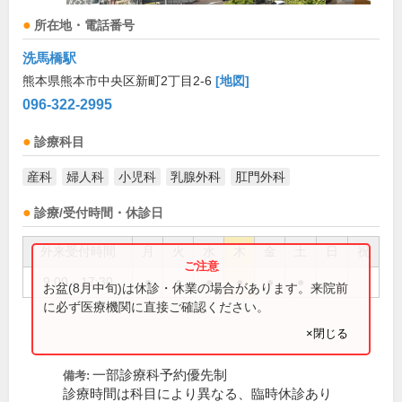
所在地・電話番号
洗馬橋駅
熊本県熊本市中央区新町2丁目2-6
[地図]
096-322-2995
診療科目
産科
婦人科
小児科
乳腺外科
肛門外科
診療/受付時間・休診日
外来受付時間
月
火
水
木
金
土
日
祝
9:00～17:30
●
●
●
●
●
●
お盆(8月中旬)は休診・休業の場合があります。来院前
に必ず医療機関に直接ご確認ください。
×閉じる
一部診療科予約優先制
備考:
診療時間は科目により異なる、臨時休診あり