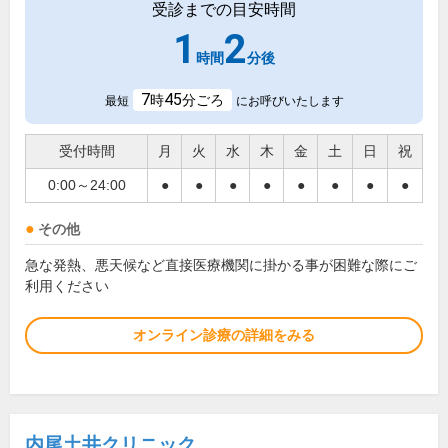
受診までの目安時間
1
2
時間
分後
7
45
時
分ごろ
最短
にお呼びいたします
受付時間
月
火
水
木
金
土
日
祝
0:00～24:00
●
●
●
●
●
●
●
●
その他
急な発熱、悪天候など直接医療機関に掛かる事が困難な際にご
利用ください
オンライン診療の詳細をみる
内尾土井クリニック