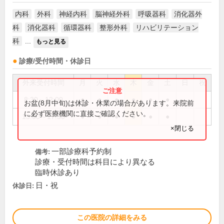
内科
外科
神経内科
脳神経外科
呼吸器科
消化器外
科
消化器科
循環器科
整形外科
リハビリテーション
科
...
もっと見る
診療/受付時間・休診日
外来受付時間
月
火
水
木
金
土
日
祝
8:30～12:00
●
●
●
●
●
●
お盆(8月中旬)は休診・休業の場合があります。来院前
に必ず医療機関に直接ご確認ください。
13:00～17:30
●
●
●
●
●
●
×閉じる
一部診療科予約制
備考:
診療・受付時間は科目により異なる
臨時休診あり
日・祝
休診日:
この医院の詳細をみる