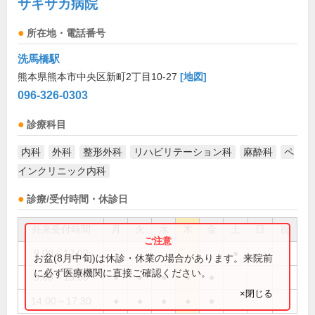
サキサカ病院
所在地・電話番号
洗馬橋駅
熊本県熊本市中央区新町2丁目10-27
[地図]
096-326-0303
診療科目
内科
外科
整形外科
リハビリテーション科
麻酔科
ペ
インクリニック内科
診療/受付時間・休診日
外来受付時間
月
火
水
木
金
土
日
祝
9:00～12:00
●
お盆(8月中旬)は休診・休業の場合があります。来院前
に必ず医療機関に直接ご確認ください。
9:00～13:00
●
●
●
●
●
×閉じる
14:00～17:30
●
●
●
●
●