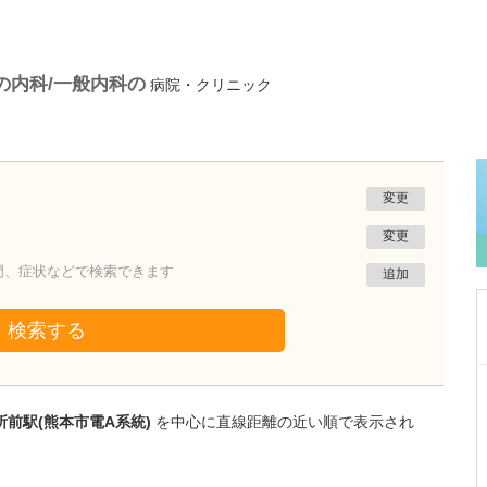
の内科/一般内科の
病院・クリニック
変更
変更
門、症状などで検索できます
追加
検索する
熊本県熊本市南区
たかしお内科ハートクリニック
前駅(熊本市電A系統)
を中心に直線距離の近い順で表示され
高潮 征爾
院長
取材記事
大学病院で要職を担ってきた先生が開業を決め