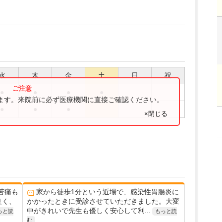
水
木
金
土
日
祝
●
●
●
●
ります。来院前に必ず医療機関に直接ご確認ください。
●
●
●
×閉じる
苦痛も
家から徒歩1分という近場で、感染性胃腸炎に
良く、
かかったときに受診させていただきました。大変
中がきれいで先生も優しく安心して利...
っと読
もっと読
む