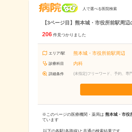
病院なび
人で選べる医院検索
【3ページ目】熊本城・市役所前駅周辺
206
件見つかりました
熊本城・市役所前駅周辺
エリア/駅
内科
診療科目
(未指定)フリーワード、予約、専
詳細条件
※このページの医療機関・薬局は
熊本城・市役所
ています
以下の各駅(各路線)と共通の検索結果です