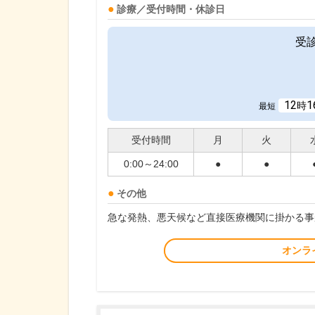
診療／受付時間・休診日
受
12
1
時
最短
受付時間
月
火
0:00～24:00
●
●
その他
急な発熱、悪天候など直接医療機関に掛かる事
オンラ