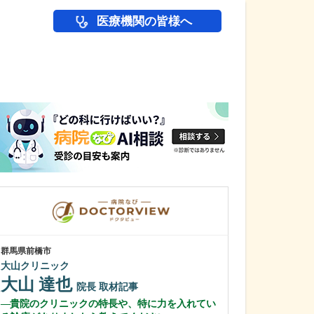
医療機関の皆様へ
医師(ドクター)の
群馬県前橋市
神奈川県横浜市港北
大山クリニック
新横浜国際クリ
大山 達也
石黒 智也
院長
取材記事
貴院のクリニックの特長や、特に力を入れてい
とてもスタイリ