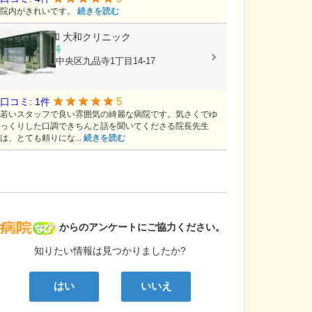
院内がきれいです。
続きを読む
医療法人大和
大和クリニック
内科, 循環器科
熊本県熊本市中央区九品寺1丁目14-17
5
口コミ: 1件
若いスタッフで良い雰囲気の綺麗な病院です。気さくでゆ
っくりした口調できちんと話を聞いてくださる院長先生
は、とても頼りにな...
続きを読む
病院なび
からのアンケートにご協力ください。
知りたい情報は見つかりましたか?
はい
いいえ