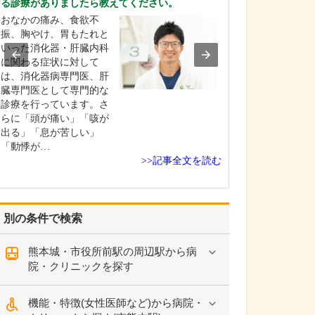
る診療がありましたら教えてください。
心身ともにリラ
おなかの痛み、食欲不
きる、ホテルラ
振、胸やけ、胃もたれと
ような空間をイ
いった消化器・肝臓内科
ました。見晴ら
に関わる症状に対して
15階に開業した
は、消化器病専門医、肝
者さんに病院と
臓専門医として専門的な
しさを感じさせ
診療を行っています。さ
つろいで受診し
らに「頭が痛い」「咳が
ればと考えての
出る」「息が苦しい」
す…
「動悸が…
>>記事全文を読む
別の条件で検索
熊本城・市役所前駅の周辺駅から病
院・クリニックを探す
機能・特徴(女性医師など)から病院・