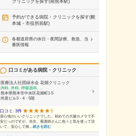
クリニックを探す(南熊本駅)
予約ができる病院・クリニックを探す(熊
本城・市役所前駅)
各都道府県の休日・夜間診療、救急、当
番医情報
口コミがある病院・クリニック
医療法人社団緑水会
花畑クリニック
内科, 外科, 呼吸器科, ...
熊本県熊本市中央区花畑町1-5
尚亜ビル3・4・5階
5
口コミ: 3件
居心地のいいクリニックでした。初めての大腸カメラで不
安だっのですが、先生、看護師さんに色々と気を使って頂
いて、安心して検...
続きを読む