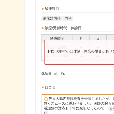
診療科目
消化器内科
内科
診療/受付時間・休診日
診療時間
月
火
8:30～13:00
●
●
お盆(8月中旬)は休診・休業の場合があ
15:00～17:00
●
●
日、祝
休診日:
口コミ
先日大腸内視鏡検査を受診しましたが、
無くスムーズに終わりました。医師の腕も
看護婦の対応も非常に親切だったので...
も
む