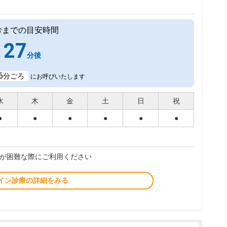
診までの目安時間
27
分後
6
分ごろ
にお呼びいたします
水
木
金
土
日
祝
●
●
●
●
●
●
が困難な際にご利用ください
イン診療の詳細をみる