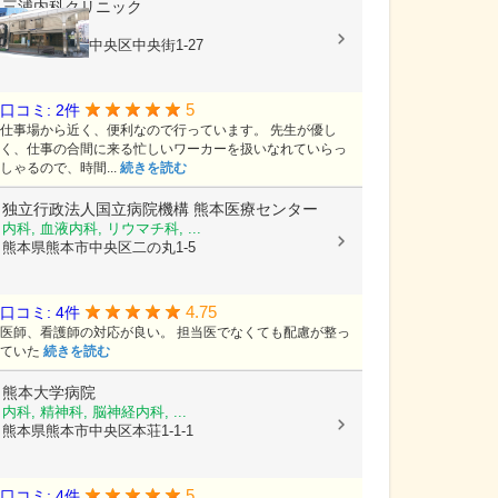
三浦内科クリニック
内科
熊本県熊本市中央区中央街1-27
5
口コミ: 2件
仕事場から近く、便利なので行っています。 先生が優し
く、仕事の合間に来る忙しいワーカーを扱いなれていらっ
しゃるので、時間...
続きを読む
独立行政法人国立病院機構
熊本医療センター
内科, 血液内科, リウマチ科, ...
熊本県熊本市中央区二の丸1-5
4.75
口コミ: 4件
医師、看護師の対応が良い。 担当医でなくても配慮が整っ
ていた
続きを読む
熊本大学病院
内科, 精神科, 脳神経内科, ...
熊本県熊本市中央区本荘1-1-1
5
口コミ: 4件