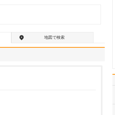
たのにはどのような理由があったのでしょうか?
心不全という病気は発症
すると治ることはなく、
患者さんは生涯付き合っ
ていかなくてはなりませ
ん。しかも、悪化と改善
を繰り返しながら病状は
地図で検索
だんだん悪くなっていき
ます。大学病院で後進の
育成に取り組みつつ、高
度…
>>記事全文を読む