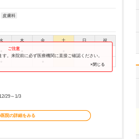
皮膚科
水
木
金
土
日
祝
●
●
●
●
ります。来院前に必ず医療機関に直接ご確認ください。
●
●
×閉じる
/29～1/3
の医院の詳細をみる