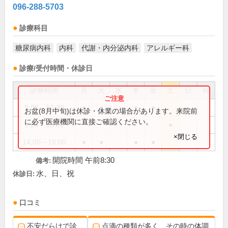
096-288-5703
診療科目
糖尿病内科
内科
代謝・内分泌内科
アレルギー科
診療/受付時間・休診日
診療時間
月
火
水
木
金
土
日
祝
9:00～12:30
●
●
●
●
お盆(8月中旬)は休診・休業の場合があります。来院前
に必ず医療機関に直接ご確認ください。
9:00～13:00
●
×閉じる
14:00～18:00
●
●
●
●
開院時間 午前8:30
備考:
水、日、祝
休診日:
口コミ
不安だらけで診
点滴の種類が多く、その時の体調