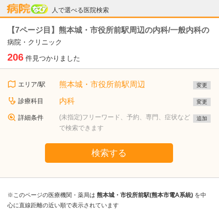
病院なび
人で選べる医院検索
【7ページ目】熊本城・市役所前駅周辺の内科/一般内科の
病院・クリニック
206
件見つかりました
熊本城・市役所前駅周辺
エリア/駅
変更
内科
診療科目
変更
(未指定)フリーワード、予約、専門、症状など
詳細条件
追加
で検索できます
検索する
※このページの医療機関・薬局は
熊本城・市役所前駅(熊本市電A系統)
を中
心に直線距離の近い順で表示されています