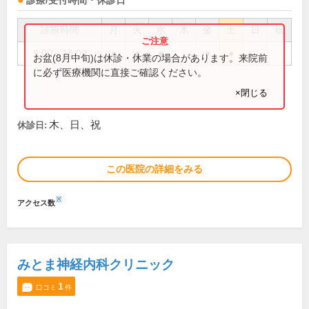
診療/受付時間・休診日
診療時間
月
火
水
木
金
土
日
祝
9:00～18:00
●
●
●
●
●
お盆(8月中旬)は休診・休業の場合があります。来院前
に必ず医療機関に直接ご確認ください。
×閉じる
木、日、祝
休診日:
この医院の詳細をみる
※
アクセス数
みとま神経内科クリニック
1
口コミ
件