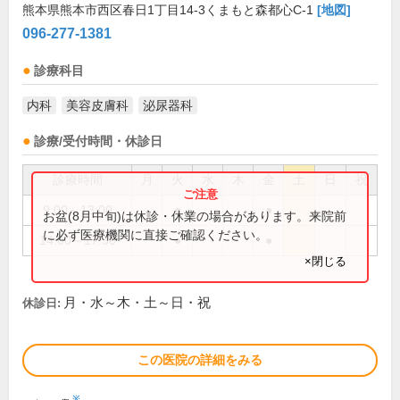
熊本県熊本市西区春日1丁目14-3くまもと森都心C-1
[地図]
096-277-1381
診療科目
内科
美容皮膚科
泌尿器科
診療/受付時間・休診日
診療時間
月
火
水
木
金
土
日
祝
9:00～13:00
●
●
お盆(8月中旬)は休診・休業の場合があります。来院前
に必ず医療機関に直接ご確認ください。
14:00～17:30
●
●
×閉じる
月・水～木・土～日・祝
休診日:
この医院の詳細をみる
※