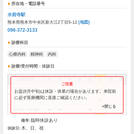
所在地・電話番号
水前寺駅
熊本県熊本市中央区新大江2丁目5-12
[地図]
096-372-3133
診療科目
心療内科
精神科
内科
診療/受付時間・休診日
診療時間
月
火
水
木
金
土
日
祝
9:00～12:30
●
●
●
●
●
お盆(8月中旬)は休診・休業の場合があります。来院前
に必ず医療機関に直接ご確認ください。
14:00～15:30
●
×閉じる
14:00～18:00
●
●
●
臨時休診あり
備考:
木、日、祝
休診日: