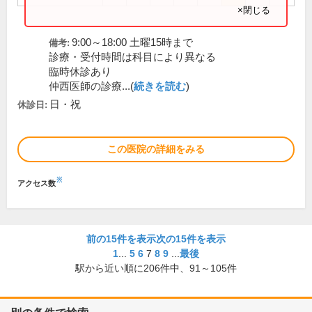
×閉じる
9:00～18:00 土曜15時まで
備考:
診療・受付時間は科目により異なる
臨時休診あり
仲西医師の診療...(
続きを読む
)
日・祝
休診日:
この医院の詳細をみる
※
アクセス数
前の15件を表示
次の15件を表示
1
...
5
6
7
8
9
...
最後
駅から近い順に
206
件中、
91～105件