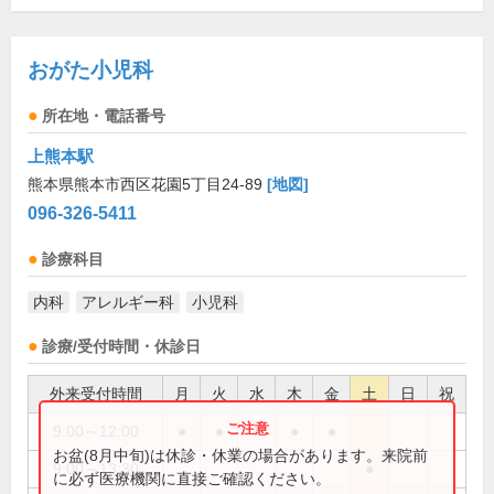
おがた小児科
所在地・電話番号
上熊本駅
熊本県熊本市西区花園5丁目24-89
[地図]
096-326-5411
診療科目
内科
アレルギー科
小児科
診療/受付時間・休診日
外来受付時間
月
火
水
木
金
土
日
祝
9:00～12:00
●
●
●
●
●
お盆(8月中旬)は休診・休業の場合があります。来院前
9:00～13:30
●
に必ず医療機関に直接ご確認ください。