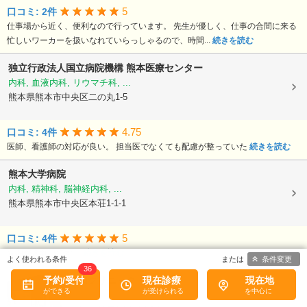
5
口コミ: 2件
仕事場から近く、便利なので行っています。 先生が優しく、仕事の合間に来る
忙しいワーカーを扱いなれていらっしゃるので、時間...
続きを読む
独立行政法人国立病院機構
熊本医療センター
内科, 血液内科, リウマチ科, ...
熊本県熊本市中央区二の丸1-5
4.75
口コミ: 4件
医師、看護師の対応が良い。 担当医でなくても配慮が整っていた
続きを読む
熊本大学病院
内科, 精神科, 脳神経内科, ...
熊本県熊本市中央区本荘1-1-1
5
口コミ: 4件
院内がきれいです。
続きを読む
条件変更
36
予約/受付
現在診療
現在地
医療法人大和
大和クリニック
内科, 循環器科