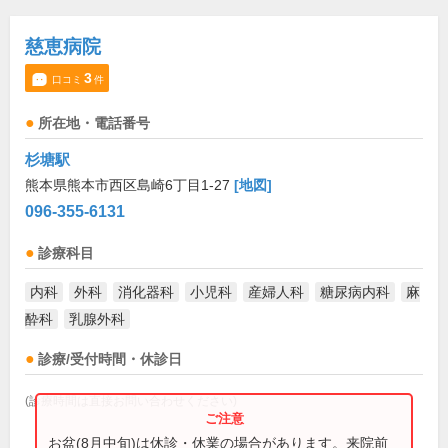
慈恵病院
3
口コミ
件
所在地・電話番号
杉塘駅
熊本県熊本市西区島崎6丁目1-27
[地図]
096-355-6131
診療科目
内科
外科
消化器科
小児科
産婦人科
糖尿病内科
麻
酔科
乳腺外科
診療/受付時間・休診日
(診療時間は直接お問い合わせください)
お盆(8月中旬)は休診・休業の場合があります。来院前