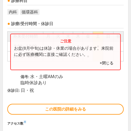
診療科目
内科
循環器科
診療/受付時間・休診日
外来受付時間
月
火
水
木
金
土
日
祝
9:00～13:00
●
●
●
●
●
●
お盆(8月中旬)は休診・休業の場合があります。来院前
に必ず医療機関に直接ご確認ください。
14:00～18:00
●
●
●
●
×閉じる
水・土曜AMのみ
備考:
臨時休診あり
日・祝
休診日:
この医院の詳細をみる
※
アクセス数