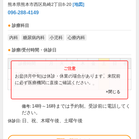
熊本県熊本市西区島崎2丁目8-20
[地図]
096-288-4149
診療科目
内科
糖尿病内科
小児科
心療内科
診療/受付時間・休診日
診療時間
月
火
水
木
金
土
日
祝
7:00～12:30
●
●
●
●
●
●
お盆(8月中旬)は休診・休業の場合があります。来院前
に必ず医療機関に直接ご確認ください。
14:00～18:00
●
●
●
●
×閉じる
14時～16時までは予約制。受診前に電話してく
備考:
ださい。
日、祝、木曜午後、土曜午後
休診日: