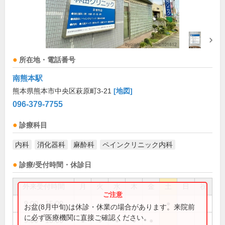
所在地・電話番号
南熊本駅
熊本県熊本市中央区萩原町3-21
[地図]
096-379-7755
診療科目
内科
消化器科
麻酔科
ペインクリニック内科
診療/受付時間・休診日
外来受付時間
月
火
水
木
金
土
日
祝
9:00～15:00
●
お盆(8月中旬)は休診・休業の場合があります。来院前
に必ず医療機関に直接ご確認ください。
9:00～18:00
●
●
●
●
●