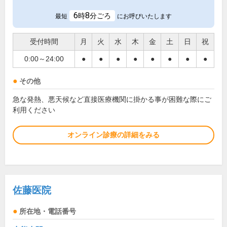
6
8
時
分ごろ
最短
にお呼びいたします
受付時間
月
火
水
木
金
土
日
祝
0:00～24:00
●
●
●
●
●
●
●
●
その他
急な発熱、悪天候など直接医療機関に掛かる事が困難な際にご
利用ください
オンライン診療の詳細をみる
佐藤医院
所在地・電話番号