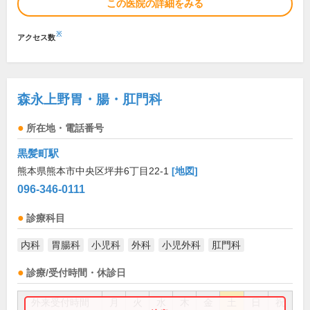
この医院の詳細をみる
※
アクセス数
森永上野胃・腸・肛門科
所在地・電話番号
黒髪町駅
熊本県熊本市中央区坪井6丁目22-1
[地図]
096-346-0111
診療科目
内科
胃腸科
小児科
外科
小児外科
肛門科
診療/受付時間・休診日
外来受付時間
月
火
水
木
金
土
日
祝