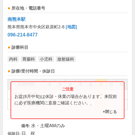
所在地・電話番号
南熊本駅
熊本県熊本市中央区萩原町2-8
[地図]
096-214-8477
診療科目
内科
胃腸科
小児科
放射線科
診療/受付時間・休診日
診療時間
月
火
水
木
金
土
日
祝
9:00～12:30
●
●
●
●
●
●
お盆(8月中旬)は休診・休業の場合があります。来院前
に必ず医療機関に直接ご確認ください。
14:00～18:00
●
●
●
●
×閉じる
水・土曜AMのみ
備考:
日、祝
休診日: