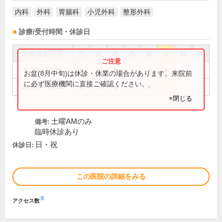
内科
外科
胃腸科
小児外科
整形外科
診療/受付時間・休診日
外来受付時間
月
火
水
木
金
土
日
祝
9:00～12:30
●
●
●
●
●
●
お盆(8月中旬)は休診・休業の場合があります。来院前
に必ず医療機関に直接ご確認ください。
14:00～18:00
●
●
●
●
●
×閉じる
土曜AMのみ
備考:
臨時休診あり
日・祝
休診日:
この医院の詳細をみる
※
アクセス数