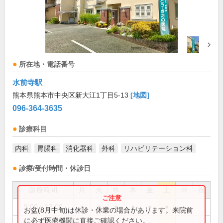
所在地・電話番号
水前寺駅
熊本県熊本市中央区新大江1丁目5-13
[地図]
096-364-3635
診療科目
内科
胃腸科
消化器科
外科
リハビリテーション科
診療/受付時間・休診日
診療時間
月
火
水
木
金
土
日
祝
9:00～13:00
●
●
●
●
●
●
お盆(8月中旬)は休診・休業の場合があります。来院前
に必ず医療機関に直接ご確認ください。