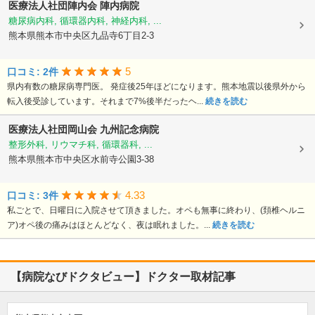
医療法人社団陣内会
陣内病院
糖尿病内科, 循環器内科, 神経内科, ...
熊本県熊本市中央区九品寺6丁目2-3
5
口コミ: 2件
県内有数の糖尿病専門医。 発症後25年ほどになります。熊本地震以後県外から
転入後受診しています。それまで7%後半だったヘ...
続きを読む
医療法人社団岡山会
九州記念病院
整形外科, リウマチ科, 循環器科, ...
熊本県熊本市中央区水前寺公園3-38
4.33
口コミ: 3件
私ごとで、日曜日に入院させて頂きました。オペも無事に終わり、(頚椎ヘルニ
ア)オペ後の痛みはほとんどなく、夜は眠れました。...
続きを読む
【病院なびドクタビュー】ドクター取材記事