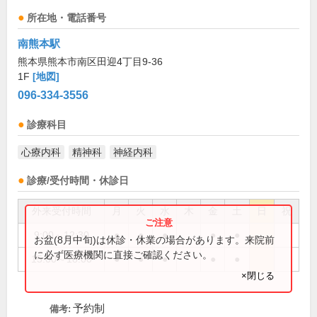
所在地・電話番号
南熊本駅
熊本県熊本市南区田迎4丁目9-36
1F
[地図]
096-334-3556
診療科目
心療内科
精神科
神経内科
診療/受付時間・休診日
外来受付時間
月
火
水
木
金
土
日
祝
9:00～12:30
●
●
●
●
●
お盆(8月中旬)は休診・休業の場合があります。来院前
に必ず医療機関に直接ご確認ください。
15:00～18:00
●
●
●
●
●
×閉じる
予約制
備考: