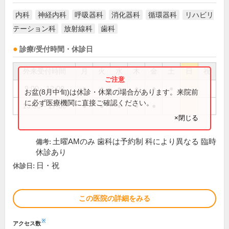
内科
神経内科
呼吸器科
消化器科
循環器科
リハビリ
テーション科
放射線科
歯科
診療/受付時間・休診日
外来受付時間
月
火
水
木
金
土
日
祝
9:00～12:00
●
●
●
●
●
●
お盆(8月中旬)は休診・休業の場合があります。来院前
に必ず医療機関に直接ご確認ください。
13:30～17:00
●
●
●
●
●
×閉じる
土曜AMのみ 歯科は予約制 科により異なる 臨時
備考:
休診あり
日・祝
休診日:
この医院の詳細をみる
※
アクセス数