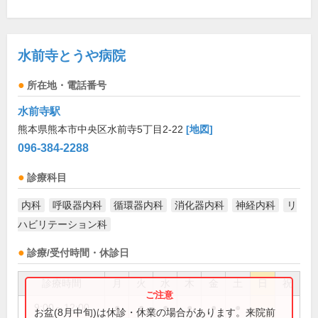
水前寺とうや病院
所在地・電話番号
水前寺駅
熊本県熊本市中央区水前寺5丁目2-22
[地図]
096-384-2288
診療科目
内科
呼吸器内科
循環器内科
消化器内科
神経内科
リ
ハビリテーション科
診療/受付時間・休診日
診療時間
月
火
水
木
金
土
日
祝
9:00～12:00
●
●
●
●
●
●
お盆(8月中旬)は休診・休業の場合があります。来院前