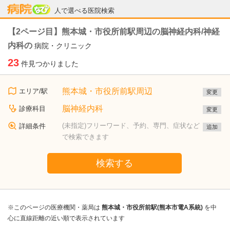
病院なび
人で選べる医院検索
【2ページ目】熊本城・市役所前駅周辺の脳神経内科/神経
内科の
病院・クリニック
23
件見つかりました
熊本城・市役所前駅周辺
エリア/駅
変更
脳神経内科
診療科目
変更
(未指定)フリーワード、予約、専門、症状など
詳細条件
追加
で検索できます
検索する
※このページの医療機関・薬局は
熊本城・市役所前駅(熊本市電A系統)
を中
心に直線距離の近い順で表示されています