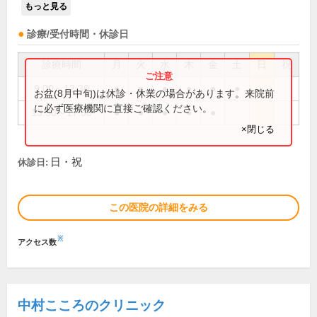
もっと見る
診療/受付時間・休診日
診療時間
月
火
水
木
金
土
日
祝
9:00～12:30
●
●
●
●
●
●
お盆(8月中旬)は休診・休業の場合があります。来院前
に必ず医療機関に直接ご確認ください。
13:30～17:30
●
●
●
●
●
×閉じる
日・祝
休診日:
この医院の詳細をみる
※
アクセス数
中村こころのクリニック