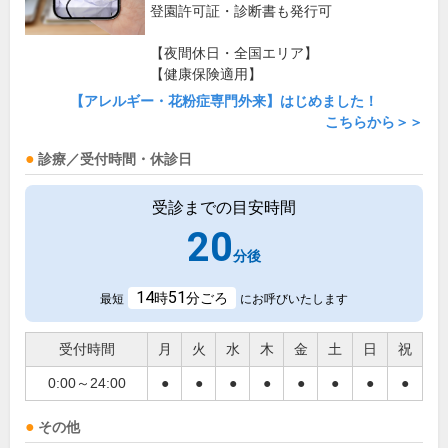
登園許可証・診断書も発行可
【夜間休日・全国エリア】
【健康保険適用】
【アレルギー・花粉症専門外来】はじめました！
こちらから＞＞
診療／受付時間・休診日
受診までの目安時間
20
分後
14
51
時
分ごろ
最短
にお呼びいたします
受付時間
月
火
水
木
金
土
日
祝
0:00～24:00
●
●
●
●
●
●
●
●
その他