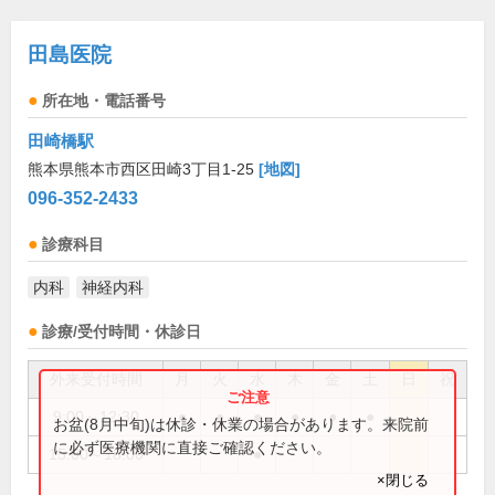
田島医院
所在地・電話番号
田崎橋駅
熊本県熊本市西区田崎3丁目1-25
[地図]
096-352-2433
診療科目
内科
神経内科
診療/受付時間・休診日
外来受付時間
月
火
水
木
金
土
日
祝
9:00～12:30
●
●
●
●
●
●
お盆(8月中旬)は休診・休業の場合があります。来院前
に必ず医療機関に直接ご確認ください。
15:00～18:00
●
×閉じる