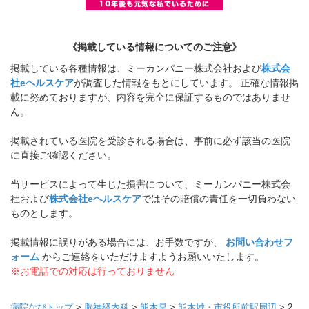
《掲載している情報についてのご注意》
掲載している各種情報は、ミーカンパニー株式会社および
株式会
社eヘルスケア
が調査した情報をもとにしています。 正確な情報掲
載に努めておりますが、内容を完全に保証するものではありませ
ん。
掲載されている医院を受診される場合は、事前に必ず該当の医院
に直接ご確認ください。
当サービスによって生じた損害について、ミーカンパニー株式会
社および
株式会社eヘルスケア
ではその賠償の責任を一切負わない
ものとします。
掲載情報に誤りがある場合には、お手数ですが、
お問い合わせフ
ォーム
からご連絡をいただけますようお願いいたします。
※お電話での対応は行っておりません
病院なびトップ
>
脳神経内科
>
熊本県
>
熊本城・市役所前駅周辺
>
2