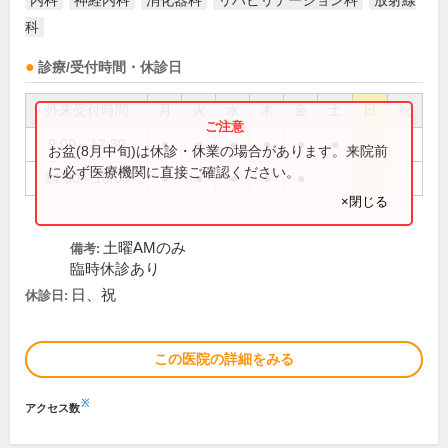
内科
神経内科
消化器科
リハビリテーション科
放射線
科
診療/受付時間・休診日
外来受付時間
月
火
水
木
金
土
日
祝
9:00～12:30
●
●
●
●
●
●
お盆(8月中旬)は休診・休業の場合があります。来院前
に必ず医療機関に直接ご確認ください。
14:00～18:00
●
●
●
●
●
×閉じる
土曜AMのみ
備考:
臨時休診あり
日、祝
休診日:
この医院の詳細をみる
※
アクセス数