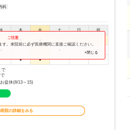
内科
水
木
金
土
日
祝
●
●
ります。来院前に必ず医療機関に直接ご確認ください。
●
●
×閉じる
●
●
まで
まで
盆休(8/13～15)
の医院の詳細をみる