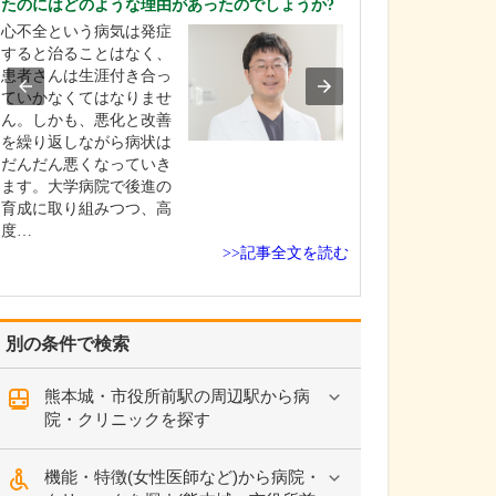
たのにはどのような理由があったのでしょうか?
えてください。
心不全という病気は発症
当院では「痛み
すると治ることはなく、
スピーディーな
患者さんは生涯付き合っ
モットーに、質
ていかなくてはなりませ
胃・大腸内視鏡
ん。しかも、悪化と改善
供を目指してい
を繰り返しながら病状は
の内視鏡検査は
だんだん悪くなっていき
経口スコープ(カ
ます。大学病院で後進の
ほかに径の細い
育成に取り組みつつ、高
ープが選択でき
度…
の…
>>記事全文を読む
別の条件で検索
熊本城・市役所前駅の周辺駅から病
院・クリニックを探す
機能・特徴(女性医師など)から病院・