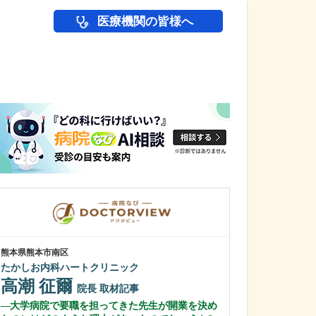
医療機関の皆様へ
医師(ドクター)の
熊本県熊本市南区
富山県射水市
たかしお内科ハートクリニック
尾島クリニック
高潮 征爾
尾島 敏康
院長
取材記事
大学病院で要職を担ってきた先生が開業を決め
貴院で受けられ