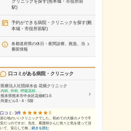
クリニックを探す(熊本城・市役所前
駅)
予約ができる病院・クリニックを探す(熊
本城・市役所前駅)
各都道府県の休日・夜間診療、救急、当
番医情報
口コミがある病院・クリニック
医療法人社団緑水会
花畑クリニック
内科, 外科, 呼吸器科, ...
熊本県熊本市中央区花畑町1-5
尚亜ビル3・4・5階
5
口コミ: 3件
居心地のいいクリニックでした。初めての大腸カメラで不
安だっのですが、先生、看護師さんに色々と気を使って頂
いて、安心して検...
続きを読む