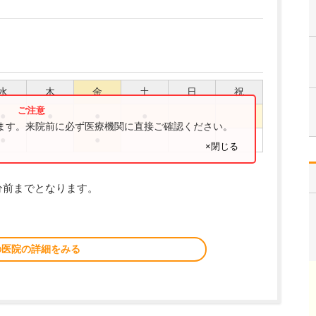
水
木
金
土
日
祝
●
●
●
●
ります。来院前に必ず医療機関に直接ご確認ください。
●
●
×閉じる
分前までとなります。
の医院の詳細をみる