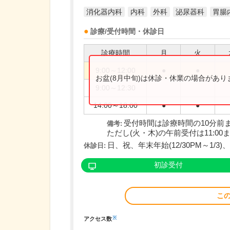
消化器内科
内科
外科
泌尿器科
胃腸
診療/受付時間・休診日
診療時間
月
火
9:00～12:00
●
●
お盆(8月中旬)は休診・休業の場合があ
9:00～12:30
14:00～18:00
●
●
受付時間は診療時間の10分前
備考:
ただし(火・木)の午前受付は11:00
日、祝、年末年始(12/30PM～1/3)、お
休診日:
初診受付
こ
※
アクセス数