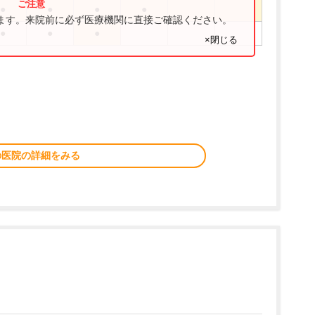
●
●
●
●
ります。来院前に必ず医療機関に直接ご確認ください。
●
●
●
×閉じる
の医院の詳細をみる