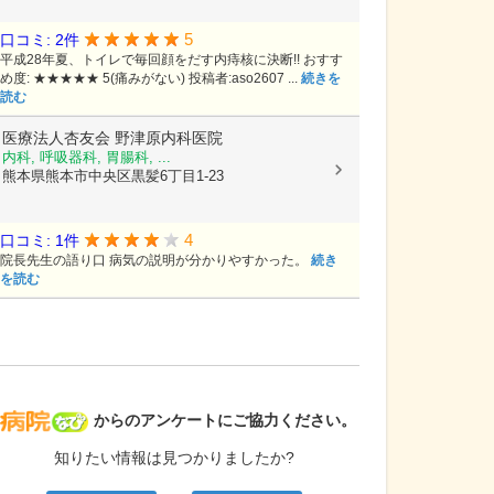
5
口コミ: 2件
平成28年夏、トイレで毎回顔をだす内痔核に決断!! おすす
め度: ★★★★★ 5(痛みがない) 投稿者:aso2607 ...
続きを
読む
医療法人杏友会
野津原内科医院
内科, 呼吸器科, 胃腸科, ...
熊本県熊本市中央区黒髪6丁目1-23
4
口コミ: 1件
院長先生の語り口 病気の説明が分かりやすかった。
続き
を読む
病院なび
からのアンケートにご協力ください。
知りたい情報は見つかりましたか?