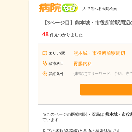
病院なび
人で選べる医院検索
【3ページ目】熊本城・市役所前駅周辺
48
件見つかりました
熊本城・市役所前駅周辺
エリア/駅
胃腸内科
診療科目
(未指定)フリーワード、予約、専
詳細条件
※このページの医療機関・薬局は
熊本城・市役所
ています
以下の各駅(各路線)と共通の検索結果です