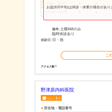
9:00～13:00
●
●
お盆(8月中旬)は休診・休業の場合があ
14:30～18:00
●
●
土曜AMのみ
備考:
臨時休診あり
日・祝
休診日:
こ
※
アクセス数
野津原内科医院
1
口コミ
件
所在地・電話番号