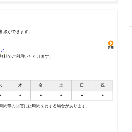
相談ができます。
グ
こと
無料でご利用いただけます）
水
木
金
土
日
祝
●
●
●
●
●
●
夜時間帯の回答には時間を要する場合があります。