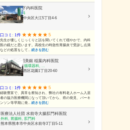
医療法人
竹下内科医院
内科, 胃腸内科
熊本県熊本市中央区大江5丁目4-6
5
口コミ: 1件
先生が優しくじっくりと話を聞いてくれて穏やかで、内科
医の鏡だと思います。高校生の時急性胃腸炎で受診し点滴
などの処置をして...
続きを読む
医療法人社団美銀
稲葉内科医院
内科, 胃腸科, 循環器科, ...
熊本県熊本市西区花園1丁目20-60
5
口コミ: 1件
経験豊富で、異常を察知され、弊社の有料老人ホーム入居
者の協力医療機関になって頂いてから、癌の発見、パーキ
ンソン等早期に発...
続きを読む
医療法人社団
水前寺大腸肛門科医院
外科, 胃腸科, 肛門科
熊本県熊本市中央区水前寺3丁目5-11