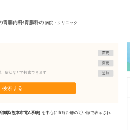
の胃腸内科/胃腸科の
病院・クリニック
変更
変更
門、症状などで検索できます
追加
検索する
神奈川県横浜市鶴見区
横浜わたなべ消化器内科・内視鏡クリニック 鶴見
前駅(熊本市電A系統)
を中心に直線距離の近い順で表示され
院
石部 敦士
院長
取材記事