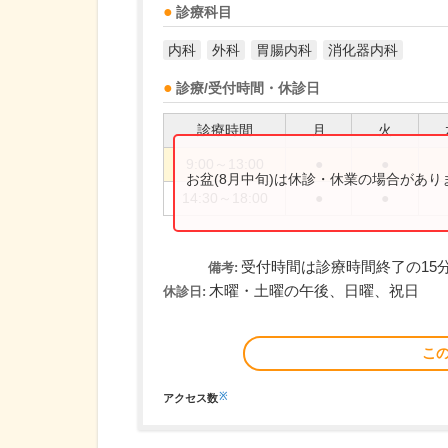
診療科目
内科
外科
胃腸内科
消化器内科
診療/受付時間・休診日
診療時間
月
火
9:00～13:00
●
●
お盆(8月中旬)は休診・休業の場合があ
14:30～18:00
●
●
受付時間は診療時間終了の15
備考:
木曜・土曜の午後、日曜、祝日
休診日:
こ
※
アクセス数