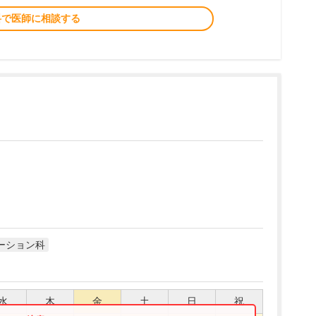
料で医師に相談する
ーション科
水
木
金
土
日
祝