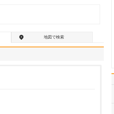
胃・大腸内視鏡検査の苦痛を軽減するために、
どのような工夫を凝らしているのか教えてくださ
い。
胃カメラ、大腸カメラと
もに、基本的に鎮静剤を
使用し、うとうとと眠っ
ている状態で検査を受け
地図で検索
ていただけます。内視鏡
も極細タイプのスコープ
を使っていますので、患
者さんが感じる負担は、
かなり低減できていると
思…
>>記事全文を読む