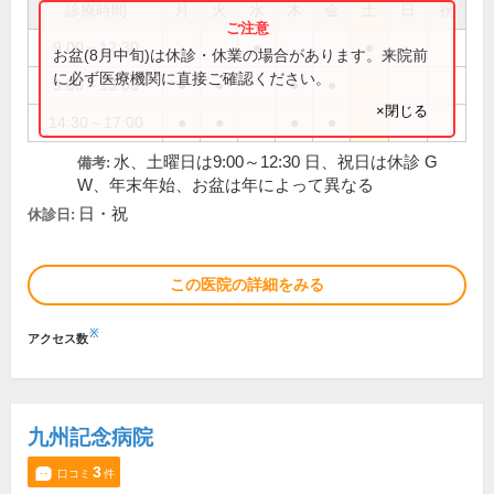
診療時間
月
火
水
木
金
土
日
祝
9:00～12:30
●
●
お盆(8月中旬)は休診・休業の場合があります。来院前
に必ず医療機関に直接ご確認ください。
9:00～13:00
●
●
●
●
×閉じる
14:30～17:00
●
●
●
●
水、土曜日は9:00～12:30 日、祝日は休診 G
備考:
W、年末年始、お盆は年によって異なる
日・祝
休診日:
この医院の詳細をみる
※
アクセス数
九州記念病院
3
口コミ
件