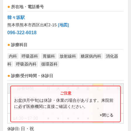
所在地・電話番号
韓々坂駅
熊本県熊本市西区出町2-15
[地図]
096-322-6018
診療科目
内科
呼吸器科
胃腸科
放射線科
糖尿病内科
消化器
科
呼吸器内科
循環器科
診療/受付時間・休診日
診療時間
月
火
水
木
金
土
日
祝
9:00～12:30
●
●
●
●
●
お盆(8月中旬)は休診・休業の場合があります。来院前
に必ず医療機関に直接ご確認ください。
9:00～13:00
●
×閉じる
14:30～17:30
●
●
●
●
●
日・祝
休診日: