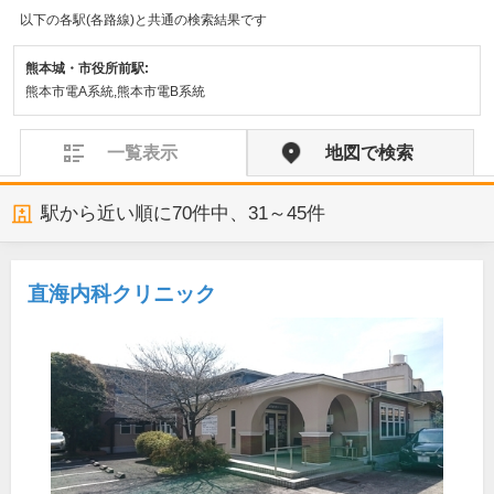
以下の各駅(各路線)と共通の検索結果です
熊本城・市役所前駅:
熊本市電A系統,熊本市電B系統
一覧表示
地図で検索
駅から近い順に
70
件中、
31～45件
直海内科クリニック