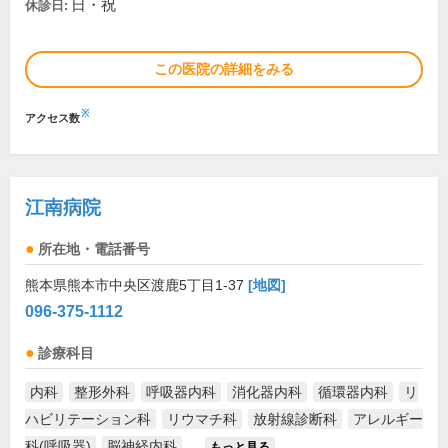
日・祝
休診日:
この医院の詳細をみる
※
アクセス数
江南病院
所在地・電話番号
熊本県熊本市中央区渡鹿5丁目1-37
[地図]
096-375-1112
診療科目
内科
整形外科
呼吸器内科
消化器内科
循環器内科
リ
ハビリテーション科
リウマチ科
放射線診断科
アレルギー
科(呼吸器)
脳神経内科
...
もっと見る