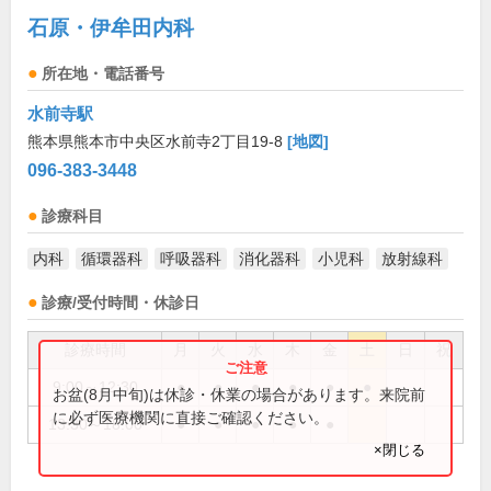
石原・伊牟田内科
所在地・電話番号
水前寺駅
熊本県熊本市中央区水前寺2丁目19-8
[地図]
096-383-3448
診療科目
内科
循環器科
呼吸器科
消化器科
小児科
放射線科
診療/受付時間・休診日
診療時間
月
火
水
木
金
土
日
祝
9:00～12:30
●
●
●
●
●
●
お盆(8月中旬)は休診・休業の場合があります。来院前
に必ず医療機関に直接ご確認ください。
13:30～18:00
●
●
●
●
●
×閉じる