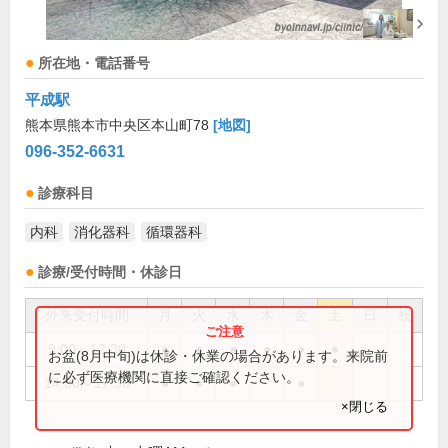
所在地・電話番号
平成駅
熊本県熊本市中央区本山町78
[地図]
096-352-6631
診療科目
内科
消化器科
循環器科
診療/受付時間・休診日
外来受付時間
月
火
水
木
金
土
日
祝
9:00～12:30
●
●
●
●
●
●
お盆(8月中旬)は休診・休業の場合があります。来院前
に必ず医療機関に直接ご確認ください。
14:30～17:30
●
●
●
●
×閉じる