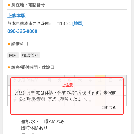
所在地・電話番号
上熊本駅
熊本県熊本市西区花園5丁目13-21
[地図]
096-325-0800
診療科目
内科
循環器科
診療/受付時間・休診日
外来受付時間
月
火
水
木
金
土
日
祝
9:00～13:00
●
●
●
●
●
●
お盆(8月中旬)は休診・休業の場合があります。来院前
に必ず医療機関に直接ご確認ください。
14:00～18:00
●
●
●
●
×閉じる
水・土曜AMのみ
備考:
臨時休診あり