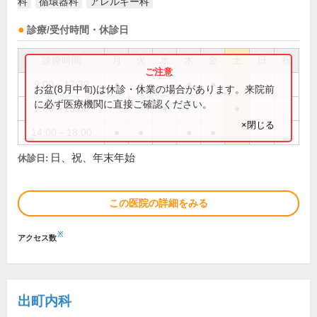
科
循環器科
アレルギー科
診療/受付時間・休診日
診療時間
月
火
水
木
金
土
日
祝
9:00～12:30
●
●
●
●
お盆(8月中旬)は休診・休業の場合があります。来院前
に必ず医療機関に直接ご確認ください。
9:00～13:00
●
●
×閉じる
14:00～18:00
●
●
●
●
日、祝、年末年始
休診日:
この医院の詳細をみる
※
アクセス数
出町内科