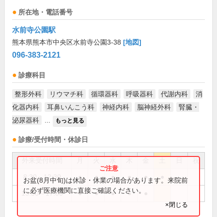
所在地・電話番号
水前寺公園駅
熊本県熊本市中央区水前寺公園3-38
[地図]
096-383-2121
診療科目
整形外科
リウマチ科
循環器科
呼吸器科
代謝内科
消
化器内科
耳鼻いんこう科
神経内科
脳神経外科
腎臓・
泌尿器科
...
もっと見る
診療/受付時間・休診日
外来受付時間
月
火
水
木
金
土
日
祝
8:30～12:30
●
●
●
●
●
●
お盆(8月中旬)は休診・休業の場合があります。来院前
に必ず医療機関に直接ご確認ください。
13:30～17:00
●
●
●
●
●
×閉じる