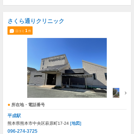
さくら通りクリニック
1
口コミ
件
所在地・電話番号
平成駅
熊本県熊本市中央区萩原町17-24
[地図]
096-274-3725