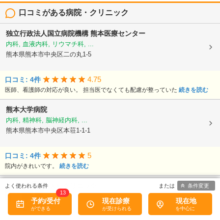
口コミがある病院・クリニック
独立行政法人国立病院機構
熊本医療センター
内科, 血液内科, リウマチ科, ...
熊本県熊本市中央区二の丸1-5
4.75
口コミ: 4件
医師、看護師の対応が良い。 担当医でなくても配慮が整っていた
続きを読む
熊本大学病院
内科, 精神科, 脳神経内科, ...
熊本県熊本市中央区本荘1-1-1
5
口コミ: 4件
院内がきれいです。
続きを読む
医療法人大和
大和クリニック
条件変更
13
内科, 循環器科
予約/受付
現在診療
現在地
熊本県熊本市中央区九品寺1丁目14-17