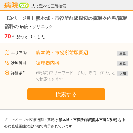
病院なび
人で選べる医院検索
【3ページ目】熊本城・市役所前駅周辺の循環器内科/循環
器科の
病院・クリニック
70
件見つかりました
熊本城・市役所前駅周辺
エリア/駅
変更
循環器内科
診療科目
変更
(未指定)フリーワード、予約、専門、症状など
詳細条件
追加
で検索できます
検索する
※このページの医療機関・薬局は
熊本城・市役所前駅(熊本市電A系統)
を中
心に直線距離の近い順で表示されています