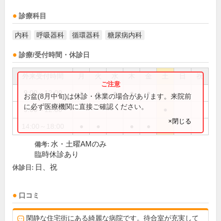
診療科目
内科
呼吸器科
循環器科
糖尿病内科
診療/受付時間・休診日
外来受付時間
月
火
水
木
金
土
日
祝
9:00～12:00
●
●
●
●
●
お盆(8月中旬)は休診・休業の場合があります。来院前
に必ず医療機関に直接ご確認ください。
9:00～12:30
●
×閉じる
14:00～18:00
●
●
●
●
水・土曜AMのみ
備考:
臨時休診あり
日、祝
休診日:
口コミ
閑静な住宅街にある綺麗な病院です。待合室が充実して