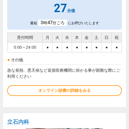
27
分後
3
47
時
分ごろ
最短
にお呼びいたします
受付時間
月
火
水
木
金
土
日
祝
0:00～24:00
●
●
●
●
●
●
●
●
その他
急な発熱、悪天候など直接医療機関に掛かる事が困難な際にご
利用ください
オンライン診療の詳細をみる
立石内科