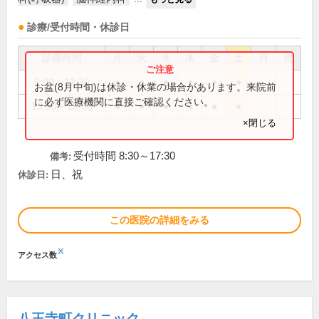
診療/受付時間・休診日
診療時間
月
火
水
木
金
土
日
祝
9:00～12:30
●
●
●
●
●
●
お盆(8月中旬)は休診・休業の場合があります。来院前
に必ず医療機関に直接ご確認ください。
13:30～18:00
●
●
●
●
●
●
×閉じる
受付時間 8:30～17:30
備考:
日、祝
休診日:
この医院の詳細をみる
※
アクセス数
八王寺町クリニック