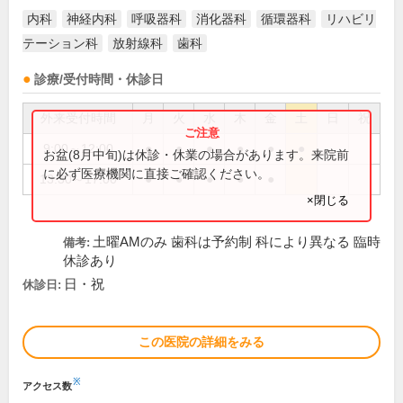
内科
神経内科
呼吸器科
消化器科
循環器科
リハビリ
テーション科
放射線科
歯科
診療/受付時間・休診日
外来受付時間
月
火
水
木
金
土
日
祝
9:00～12:00
●
●
●
●
●
●
お盆(8月中旬)は休診・休業の場合があります。来院前
に必ず医療機関に直接ご確認ください。
13:30～17:00
●
●
●
●
●
×閉じる
土曜AMのみ 歯科は予約制 科により異なる 臨時
備考:
休診あり
日・祝
休診日:
この医院の詳細をみる
※
アクセス数