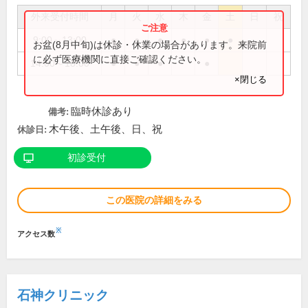
外来受付時間
月
火
水
木
金
土
日
祝
9:00～13:00
●
●
●
●
●
●
お盆(8月中旬)は休診・休業の場合があります。来院前
に必ず医療機関に直接ご確認ください。
14:00～18:00
●
●
●
●
×閉じる
臨時休診あり
備考:
木午後、土午後、日、祝
休診日:
初診受付
この医院の詳細をみる
※
アクセス数
石神クリニック