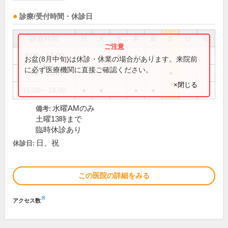
診療/受付時間・休診日
診療時間
月
火
水
木
金
土
日
祝
9:00～12:00
●
●
●
●
●
お盆(8月中旬)は休診・休業の場合があります。来院前
に必ず医療機関に直接ご確認ください。
9:00～13:00
●
×閉じる
15:00～18:00
●
●
●
●
水曜AMのみ
備考:
土曜13時まで
臨時休診あり
日、祝
休診日:
この医院の詳細をみる
※
アクセス数