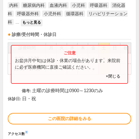
内科
糖尿病内科
血液内科
小児科
呼吸器科
消化器
科
呼吸器外科
小児外科
循環器科
リハビリテーション
科
...
もっと見る
診療/受付時間・休診日
診療時間
月
火
水
木
金
土
日
祝
9:00～12:30
●
●
●
●
●
●
お盆(8月中旬)は休診・休業の場合があります。来院前
に必ず医療機関に直接ご確認ください。
13:30～17:30
●
●
●
●
●
×閉じる
土曜の診療時間は0900～1230のみ
備考:
日・祝
休診日:
この医院の詳細をみる
※
アクセス数