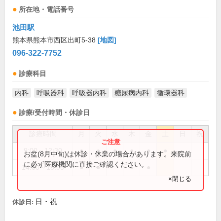
所在地・電話番号
池田駅
熊本県熊本市西区出町5-38
[地図]
096-322-7752
診療科目
内科
呼吸器科
呼吸器内科
糖尿病内科
循環器科
診療/受付時間・休診日
診療時間
月
火
水
木
金
土
日
祝
9:00～12:30
●
●
●
●
●
●
お盆(8月中旬)は休診・休業の場合があります。来院前
に必ず医療機関に直接ご確認ください。
14:00～18:00
●
●
●
●
×閉じる
日・祝
休診日: