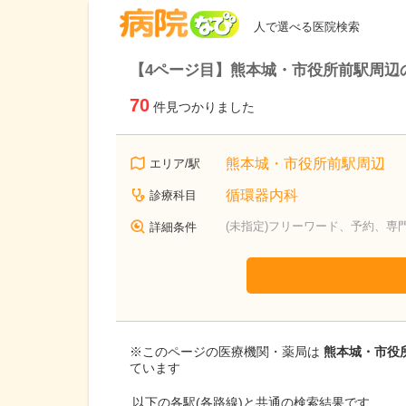
病院なび
人で選べる医院検索
【4ページ目】熊本城・市役所前駅周辺
70
件見つかりました
熊本城・市役所前駅周辺
エリア/駅
循環器内科
診療科目
(未指定)フリーワード、予約、専
詳細条件
※このページの医療機関・薬局は
熊本城・市役所
ています
以下の各駅(各路線)と共通の検索結果です