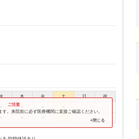
水
木
金
土
日
祝
●
●
●
●
ります。来院前に必ず医療機関に直接ご確認ください。
●
●
●
×閉じる
なる 臨時休診あり