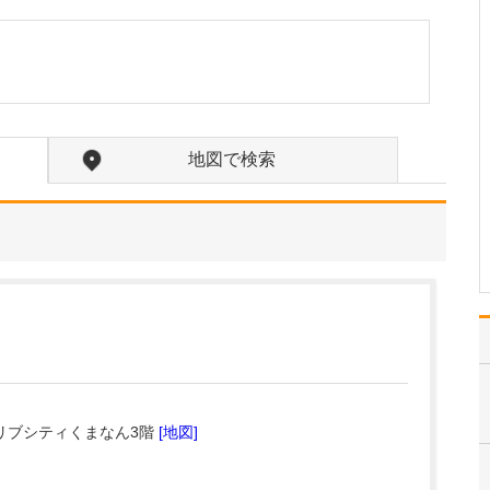
現在、どのような患者さんが来院されています
か?
当院は、内科、糖尿病内
科、循環器内科、呼吸器
内科、血液内科、消化器
内科を掲げ、幅広い疾患
に対応しています。患者
地図で検索
さんは糖尿病、高血圧な
どの生活習慣病で受診さ
れるご高齢の方が中心で
すが、ご家族皆さんで通
っ…
>>記事全文を読む
ンリブシティくまなん3階
[地図]