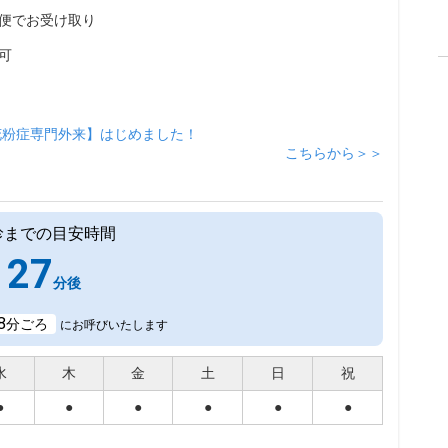
便でお受け取り
可
花粉症専門外来】はじめました！
こちらから＞＞
診までの目安時間
27
分後
8
分ごろ
にお呼びいたします
水
木
金
土
日
祝
●
●
●
●
●
●