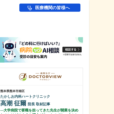
医療機関の皆様へ
医師(ドクター)の
熊本県熊本市南区
北海道札幌市東区
たかしお内科ハートクリニック
野沢医院
高潮 征爾
野澤 健一
院長
取材記事
大学病院で要職を担ってきた先生が開業を決め
特に力を入れて