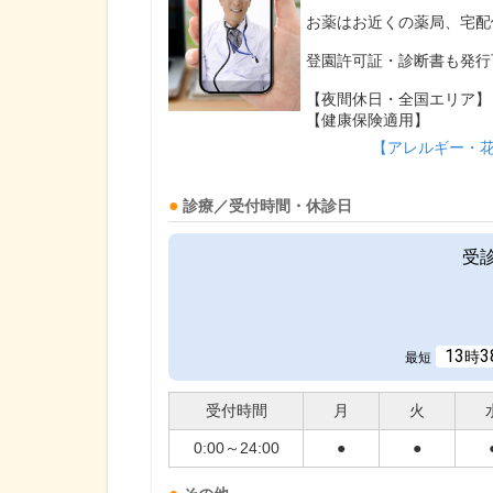
お薬はお近くの薬局、宅配
登園許可証・診断書も発行
【夜間休日・全国エリア】
【健康保険適用】
【アレルギー・
診療／受付時間・休診日
受
13
3
時
最短
受付時間
月
火
0:00～24:00
●
●