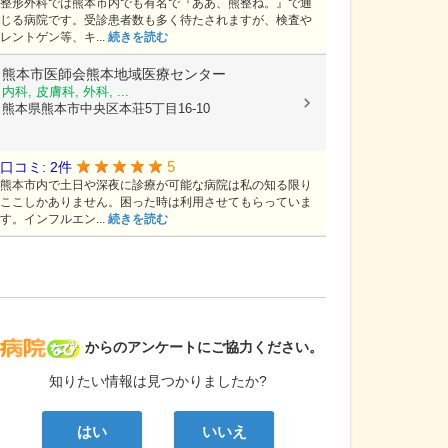
整形外科では熊本市内でも有名で『ああ、熊整ね。』で通
じる病院です。受診患者数も多く待たされますが、検査や
レントゲン等、キ...
続きを読む
熊本市医師会熊本地域医療センター
内科, 皮膚科, 外科, ...
熊本県熊本市中央区本荘5丁目16-10
5
口コミ: 2件
熊本市内で土日や深夜に診療が可能な病院は私の知る限り
ここしかありません。困った時は利用させてもらっていま
す。インフルエン...
続きを読む
病院なび
からのアンケートにご協力ください。
知りたい情報は見つかりましたか?
はい
いいえ