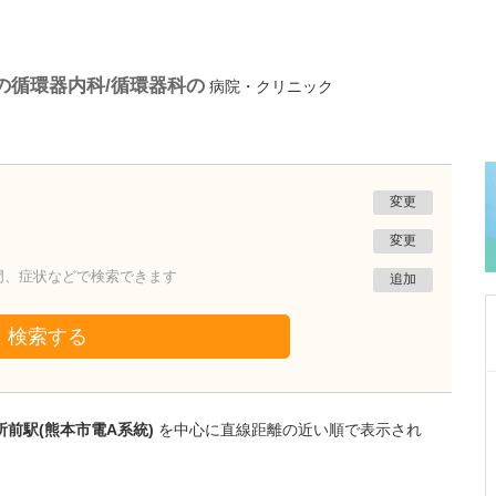
の循環器内科/循環器科の
病院・クリニック
変更
変更
門、症状などで検索できます
追加
検索する
岡山県新見市
太田病院
前駅(熊本市電A系統)
を中心に直線距離の近い順で表示され
太田 徹
院長
田邉 綾
医師
取材記事