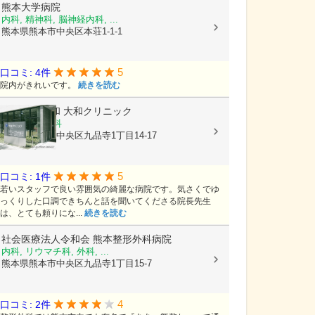
熊本大学病院
内科, 精神科, 脳神経内科, ...
熊本県熊本市中央区本荘1-1-1
5
口コミ: 4件
院内がきれいです。
続きを読む
医療法人大和
大和クリニック
内科, 循環器科
熊本県熊本市中央区九品寺1丁目14-17
5
口コミ: 1件
若いスタッフで良い雰囲気の綺麗な病院です。気さくでゆ
っくりした口調できちんと話を聞いてくださる院長先生
は、とても頼りにな...
続きを読む
社会医療法人令和会
熊本整形外科病院
内科, リウマチ科, 外科, ...
熊本県熊本市中央区九品寺1丁目15-7
4
口コミ: 2件