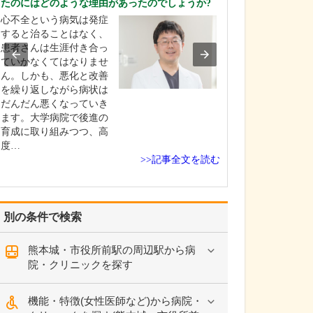
たのにはどのような理由があったのでしょうか?
ださい。
心不全という病気は発症
内科全般を幅広
すると治ることはなく、
ており、基本的
患者さんは生涯付き合っ
ようなご相談に
ていかなくてはなりませ
ています。私自
ん。しかも、悪化と改善
である循環器領
を繰り返しながら病状は
不整脈や狭心症
だんだん悪くなっていき
塞の予後管理な
ます。大学病院で後進の
に診療を行って
育成に取り組みつつ、高
が、それに限ら
度…
器疾…
>>記事全文を読む
別の条件で検索
熊本城・市役所前駅の周辺駅から病
院・クリニックを探す
機能・特徴(女性医師など)から病院・