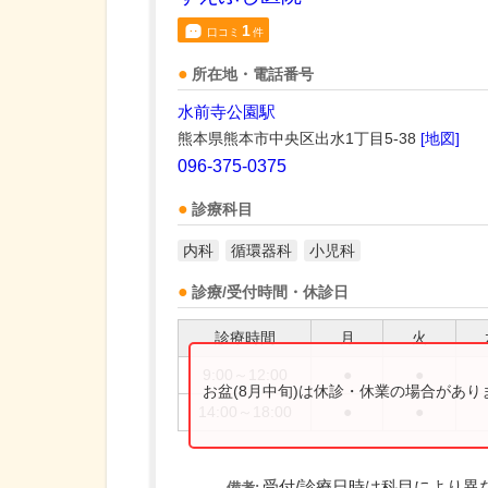
1
口コミ
件
所在地・電話番号
水前寺公園駅
熊本県熊本市中央区出水1丁目5-38
[地図]
096-375-0375
診療科目
内科
循環器科
小児科
診療/受付時間・休診日
診療時間
月
火
9:00～12:00
●
●
お盆(8月中旬)は休診・休業の場合があ
14:00～18:00
●
●
受付/診療日時は科目により異
備考: