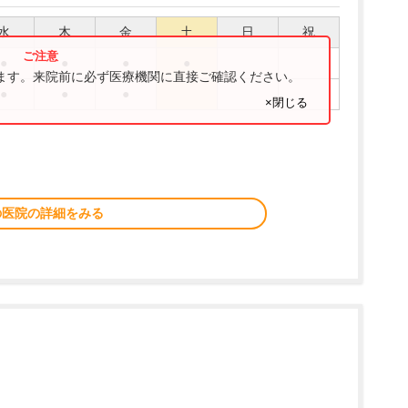
水
木
金
土
日
祝
●
●
●
●
ります。来院前に必ず医療機関に直接ご確認ください。
●
●
●
×閉じる
の医院の詳細をみる