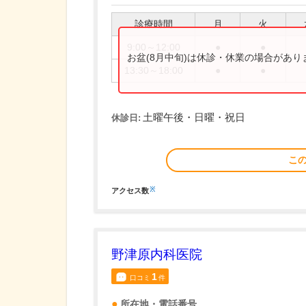
診療時間
月
火
9:00～12:00
●
●
お盆(8月中旬)は休診・休業の場合があ
13:30～18:00
●
●
土曜午後・日曜・祝日
休診日:
こ
※
アクセス数
野津原内科医院
1
口コミ
件
所在地・電話番号