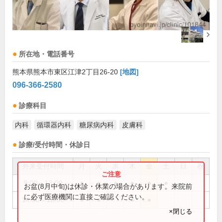
所在地・電話番号
熊本県熊本市東区江津2丁目26-20
[地図]
096-366-2580
診療科目
内科
循環器内科
糖尿病内科
皮膚科
診療/受付時間・休診日
外来受付時間
月
火
水
木
金
土
日
祝
9:00～13:00
●
●
●
●
●
●
お盆(8月中旬)は休診・休業の場合があります。来院前
に必ず医療機関に直接ご確認ください。
14:00～18:00
●
●
●
●
×閉じる