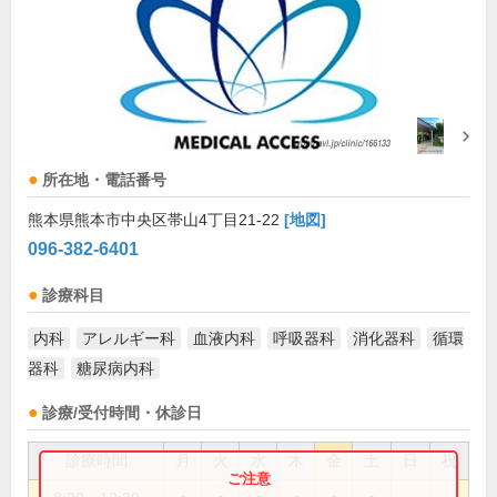
所在地・電話番号
熊本県熊本市中央区帯山4丁目21-22
[地図]
096-382-6401
診療科目
内科
アレルギー科
血液内科
呼吸器科
消化器科
循環
器科
糖尿病内科
診療/受付時間・休診日
診療時間
月
火
水
木
金
土
日
祝