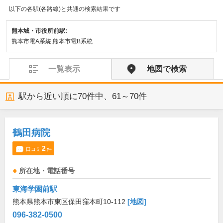
以下の各駅(各路線)と共通の検索結果です
熊本城・市役所前駅:
熊本市電A系統,熊本市電B系統
一覧表示
地図で検索
駅から近い順に
70
件中、
61～70件
鶴田病院
2
口コミ
件
所在地・電話番号
東海学園前駅
熊本県熊本市東区保田窪本町10-112
[地図]
096-382-0500