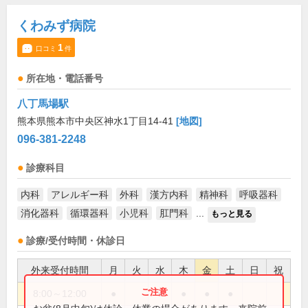
くわみず病院
1
口コミ
件
所在地・電話番号
八丁馬場駅
熊本県熊本市中央区神水1丁目14-41
[地図]
096-381-2248
診療科目
内科
アレルギー科
外科
漢方内科
精神科
呼吸器科
消化器科
循環器科
小児科
肛門科
...
もっと見る
診療/受付時間・休診日
外来受付時間
月
火
水
木
金
土
日
祝
8:00～12:00
●
●
●
●
●