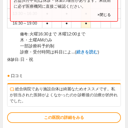
お盆(8月中旬)は休診・休業の場合があります。来院前
8:00～16:30
●
に必ず医療機関に直接ご確認ください。
13:30～16:30
●
●
●
×閉じる
16:30～19:00
●
●
●
火曜16:30まで 木曜12:00まで
備考:
木・土曜AMのみ
一部診療科予約制
診療・受付時間は科目によ...(
続きを読む
)
日・祝
休診日:
口コミ
総合病院であり施設自体は綺麗なためオススメです。私
が担当された医師がよくなかったのか診断後の治療が的外れ
でした。
この医院の詳細をみる