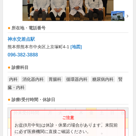
所在地・電話番号
神水交差点駅
熊本県熊本市中央区上京塚町4-1
[地図]
096-382-3888
診療科目
内科
消化器内科
胃腸科
循環器内科
糖尿病内科
腎
臓・内科
診療/受付時間・休診日
外来受付時間
月
火
水
木
金
土
日
祝
8:30～12:00
●
●
●
●
●
●
お盆(8月中旬)は休診・休業の場合があります。来院前
に必ず医療機関に直接ご確認ください。
13:00～14:30
●