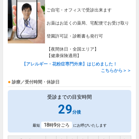
ご自宅・オフィスで受診出来ます
お薬はお近くの薬局、宅配便でお受け取り
登園許可証・診断書も発行可
【夜間休日・全国エリア】
【健康保険適用】
【アレルギー・花粉症専門外来】はじめました！
こちらから＞＞
診療／受付時間・休診日
受診までの目安時間
29
分後
18
9
時
分ごろ
最短
にお呼びいたします