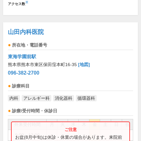
※
アクセス数
山田内科医院
所在地・電話番号
東海学園前駅
熊本県熊本市東区保田窪本町16-35
[地図]
096-382-2700
診療科目
内科
アレルギー科
消化器科
循環器科
診療/受付時間・休診日
外来受付時間
月
火
水
木
金
土
日
祝
9:00～12:00
●
●
●
●
お盆(8月中旬)は休診・休業の場合があります。来院前