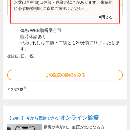
8:30～12:30
●
●
●
●
●
●
お盆(8月中旬)は休診・休業の場合があります。来院前
に必ず医療機関に直接ご確認ください。
14:00～18:30
●
●
●
●
×閉じる
WEB順番受付可
備考:
臨時休診あり
※受け付けは午前・午後とも30分前に終了いたしま
す。
日、祝
休診日:
この医院の詳細をみる
※
アクセス数
オンライン診療
【 24h 】 今から受診できる
動機や息切れ、血圧が気になる方