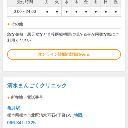
受付時間
月
火
水
木
金
土
日
祝
0:00～24:00
●
●
●
●
●
●
●
●
その他
急な発熱、悪天候など直接医療機関に掛かる事が困難な際にご
利用ください
オンライン診療の詳細をみる
清水まんごくクリニック
所在地・電話番号
亀井駅
熊本県熊本市北区清水万石4丁目1-5
[地図]
096-341-1325