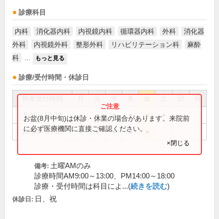
診療科目
内科
消化器内科
内視鏡内科
循環器内科
外科
消化器
外科
内視鏡外科
整形外科
リハビリテーション科
麻酔
科
...
もっと見る
診療/受付時間・休診日
外来受付時間
月
火
水
木
金
土
日
祝
8:40～12:30
●
●
●
●
●
●
お盆(8月中旬)は休診・休業の場合があります。来院前
に必ず医療機関に直接ご確認ください。
13:50～17:30
●
●
●
●
●
×閉じる
土曜AMのみ
備考:
診療時間AM9:00～13:00、PM14:00～18:00
診療・受付時間は科目によ...(
続きを読む
)
日、祝
休診日: