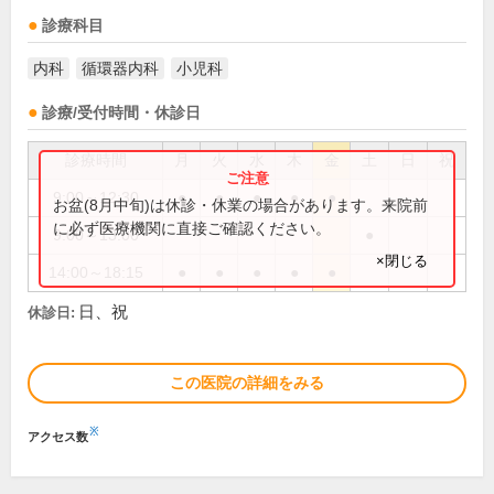
診療科目
内科
循環器内科
小児科
診療/受付時間・休診日
診療時間
月
火
水
木
金
土
日
祝
9:00～12:30
●
●
●
●
●
お盆(8月中旬)は休診・休業の場合があります。来院前
に必ず医療機関に直接ご確認ください。
9:00～13:00
●
×閉じる
14:00～18:15
●
●
●
●
●
日、祝
休診日:
この医院の詳細をみる
※
アクセス数