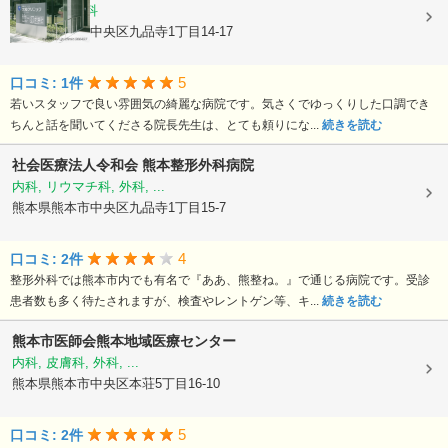
内科, 循環器科
熊本県熊本市中央区九品寺1丁目14-17
5
口コミ: 1件
若いスタッフで良い雰囲気の綺麗な病院です。気さくでゆっくりした口調でき
ちんと話を聞いてくださる院長先生は、とても頼りにな...
続きを読む
社会医療法人令和会
熊本整形外科病院
内科, リウマチ科, 外科, ...
熊本県熊本市中央区九品寺1丁目15-7
4
口コミ: 2件
整形外科では熊本市内でも有名で『ああ、熊整ね。』で通じる病院です。受診
患者数も多く待たされますが、検査やレントゲン等、キ...
続きを読む
熊本市医師会熊本地域医療センター
内科, 皮膚科, 外科, ...
熊本県熊本市中央区本荘5丁目16-10
5
口コミ: 2件