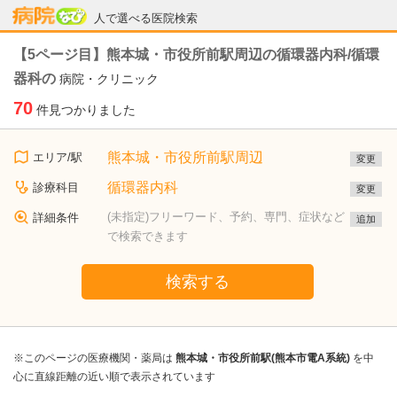
病院なび
人で選べる医院検索
【5ページ目】熊本城・市役所前駅周辺の循環器内科/循環
器科の
病院・クリニック
70
件見つかりました
熊本城・市役所前駅周辺
エリア/駅
変更
循環器内科
診療科目
変更
(未指定)フリーワード、予約、専門、症状など
詳細条件
追加
で検索できます
検索する
※このページの医療機関・薬局は
熊本城・市役所前駅(熊本市電A系統)
を中
心に直線距離の近い順で表示されています