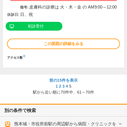
皮膚科の診療は 火・木・金 の AM9:00～12:00
備考:
日、祝
休診日:
初診受付
この医院の詳細をみる
※
アクセス数
前の15件を表示
1
2
3
4
5
駅から近い順に
70
件中、
61～70件
別の条件で検索
熊本城・市役所前駅の周辺駅から病院・クリニックを