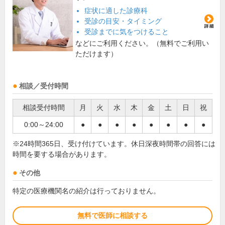
症状に適した診療科
受診の目安・タイミング
受診までに気をつけること
などにご利用ください。（無料でご利用い
ただけます）
相談／受付時間
相談受付時間
月
火
水
木
金
土
日
祝
0:00～24:00
●
●
●
●
●
●
●
●
※24時間365日、受け付けています。休日深夜時間帯の回答には
時間を要する場合があります。
その他
特定の医療機関名の紹介は行っておりません。
無料で医師に相談する