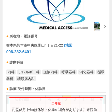
所在地・電話番号
熊本県熊本市中央区帯山4丁目21-22
[地図]
096-382-6401
診療科目
内科
アレルギー科
血液内科
呼吸器科
消化器科
循環
器科
糖尿病内科
診療/受付時間・休診日
診療時間
月
火
水
木
金
土
日
祝
8:30～12:30
●
●
●
●
●
●
お盆(8月中旬)は休診・休業の場合があります。来院前