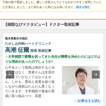
子供の熱で受診しました。優しい女医さんでとてもわかりやすく説明していた
だき安心しました。また何かあった時にはお伺いさせて...
続きを読む
【病院なびドクタビュー】ドクター取材記事
熊本県熊本市南区
たかしお内科ハートクリニック
高潮 征爾
院長
取材記事
大学病院で要職を担ってきた先生が開業を決めたのにはどのよ
うな理由があったのでしょうか?
心不全という病気は発症すると治
ることはなく、患者さんは生涯付
き合っていかなくてはなりませ
ん。しかも、悪化と改善を繰り返
しながら病状はだんだん悪くなっ
ていきます。大学病院で後進の育
成に取り組みつつ、高度…
>>記事全文を読む