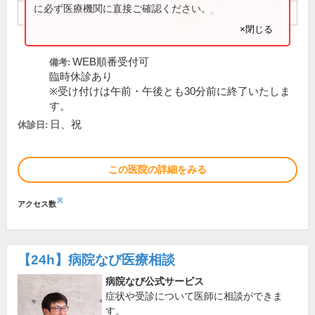
に必ず医療機関に直接ご確認ください。
14:00～18:30
●
●
●
●
×閉じる
WEB順番受付可
備考:
臨時休診あり
※受け付けは午前・午後とも30分前に終了いたしま
す。
日、祝
休診日:
この医院の詳細をみる
※
アクセス数
【24h】
病院なび医療相談
病院なび公式サービス
症状や受診について医師に相談ができま
す。