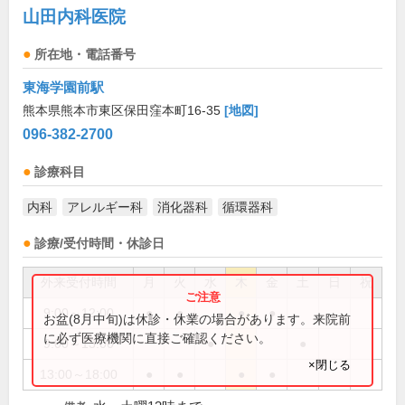
山田内科医院
所在地・電話番号
東海学園前駅
熊本県熊本市東区保田窪本町16-35
[地図]
096-382-2700
診療科目
内科
アレルギー科
消化器科
循環器科
診療/受付時間・休診日
外来受付時間
月
火
水
木
金
土
日
祝
9:00～12:00
●
●
●
●
お盆(8月中旬)は休診・休業の場合があります。来院前
に必ず医療機関に直接ご確認ください。
9:00～13:00
●
●
×閉じる
13:00～18:00
●
●
●
●