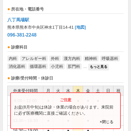
所在地・電話番号
八丁馬場駅
熊本県熊本市中央区神水1丁目14-41
[地図]
096-381-2248
診療科目
内科
アレルギー科
外科
漢方内科
精神科
呼吸器科
消化器科
循環器科
小児科
肛門科
...
もっと見る
診療/受付時間・休診日
外来受付時間
月
火
水
木
金
土
日
祝
8:00～12:00
●
●
●
●
●
お盆(8月中旬)は休診・休業の場合があります。来院前
8:00～16:30
●
に必ず医療機関に直接ご確認ください。
13:30～16:30
●
●
●
×閉じる
16:30～19:00
●
●
●