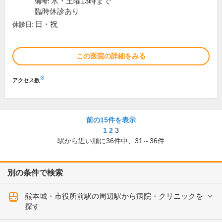
水・土曜13時まで
備考:
臨時休診あり
日・祝
休診日:
この医院の詳細をみる
※
アクセス数
前の15件を表示
1
2
3
駅から近い順に
36
件中、
31～36件
別の条件で検索
熊本城・市役所前駅の周辺駅から病院・クリニックを
探す