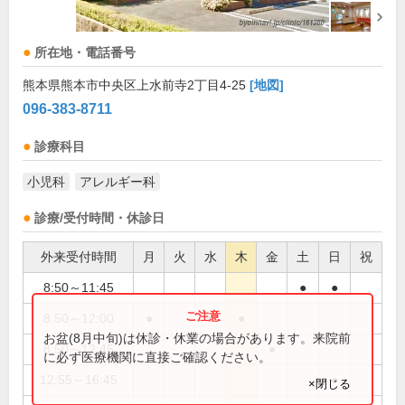
所在地・電話番号
熊本県熊本市中央区上水前寺2丁目4-25
[地図]
096-383-8711
診療科目
小児科
アレルギー科
診療/受付時間・休診日
外来受付時間
月
火
水
木
金
土
日
祝
8:50～11:45
●
●
8:50～12:00
●
●
●
お盆(8月中旬)は休診・休業の場合があります。来院前
8:50～12:45
●
に必ず医療機関に直接ご確認ください。
12:55～16:45
●
×閉じる