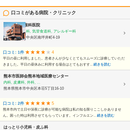
口コミがある病院・クリニック
熊谷耳鼻咽喉科医院
耳鼻いんこう科, 気管食道科, アレルギー科
熊本県熊本市中央区南坪井町4-19
4
口コミ: 1件
平日の昼に利用しました。患者さんが少なくとてもスムーズに診療していただ
きました。平日の昼休みに利用する場合はとてもおすす...
続きを読む
熊本市医師会熊本地域医療センター
内科, 皮膚科, 外科, ...
熊本県熊本市中央区本荘5丁目16-10
5
口コミ: 2件
熊本市内で土日や深夜に診療が可能な病院は私の知る限りここしかありませ
ん。困った時は利用させてもらっています。インフルエン...
続きを読む
はっとり小児科・皮ふ科