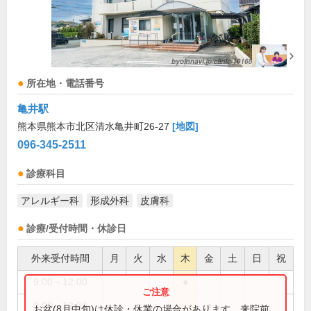
所在地・電話番号
亀井駅
熊本県熊本市北区清水亀井町26-27
[地図]
096-345-2511
診療科目
アレルギー科
形成外科
皮膚科
診療/受付時間・休診日
外来受付時間
月
火
水
木
金
土
日
祝
9:00～12:00
●
9:00～12:30
●
●
●
お盆(8月中旬)は休診・休業の場合があります。来院前