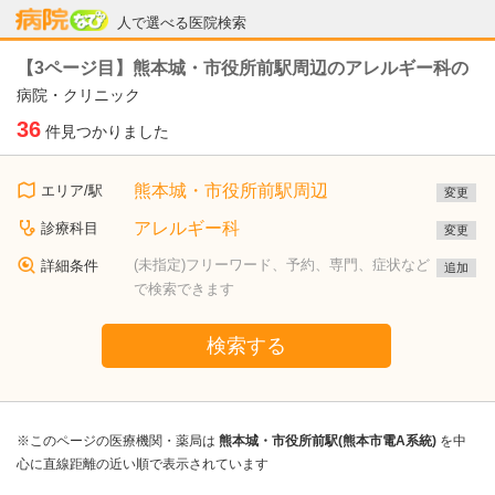
病院なび
人で選べる医院検索
【3ページ目】熊本城・市役所前駅周辺のアレルギー科の
病院・クリニック
36
件見つかりました
熊本城・市役所前駅周辺
エリア/駅
変更
アレルギー科
診療科目
変更
(未指定)フリーワード、予約、専門、症状など
詳細条件
追加
で検索できます
検索する
※このページの医療機関・薬局は
熊本城・市役所前駅(熊本市電A系統)
を中
心に直線距離の近い順で表示されています