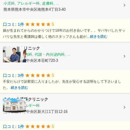
小児科, アレルギー科, 皮膚科, ...
熊本県熊本市中央区南熊本4丁目3-40
5
口コミ: 1件
娘が生まれてからのかかりつけで18年のお付き合いです。。サバサバしたサッ
パリな先生と看護師は優しく他のスタッフさんも超が...
続きを読む
きさぬきクリニック
糖尿病内科, 内科, 代謝・内分泌内科, ...
熊本県熊本市中央区本荘町720-3
5
口コミ: 3件
不安だらけで診察室に入りましたが、先生が安心する説明をして下さいまし
た。
続きを読む
みらい小児科クリニック
小児科, アレルギー科
熊本県熊本市中央区新大江1丁目12-16
5
口コミ: 1件