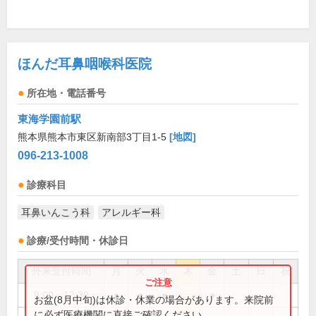
ほんだ耳鼻咽喉科医院
所在地・電話番号
東海学園前駅
熊本県熊本市東区新南部3丁目1-5
[地図]
096-213-1008
診療科目
耳鼻いんこう科
アレルギー科
診療/受付時間・休診日
外来受付時間
月
火
水
木
金
土
日
祝
9:00～12:30
●
●
●
●
お盆(8月中旬)は休診・休業の場合があります。来院前
に必ず医療機関に直接ご確認ください。