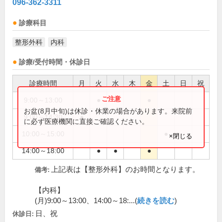
096-362-3311
診療科目
整形外科
内科
診療/受付時間・休診日
診療時間
月
火
水
木
金
土
日
祝
9:00～13:00
●
●
●
お盆(8月中旬)は休診・休業の場合があります。来院前
9:00～14:30
●
に必ず医療機関に直接ご確認ください。
10:00～15:00
●
×閉じる
14:00～18:00
●
●
●
上記表は【整形外科】のお時間となります。
備考:
【内科】
(月)9:00～13:00、14:00～18:...(
続きを読む
)
日、祝
休診日: