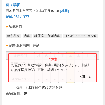
韓々坂駅
熊本県熊本市西区上熊本3丁目16-18
[地図]
096-351-1377
診療科目
整形外科
内科
糖尿病・代謝内科
リハビリテーション科
診療/受付時間・休診日
診療時間
月
火
水
木
金
土
日
祝
9:00～12:30
●
●
●
●
●
お盆(8月中旬)は休診・休業の場合があります。来院前
に必ず医療機関に直接ご確認ください。
9:00～13:00
●
×閉じる
14:00～18:00
●
●
●
●
●
※水曜日午後は内科休診
備考:
日、祝
休診日: