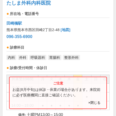
たしま外科内科医院
所在地・電話番号
田崎橋駅
熊本県熊本市西区田崎2丁目2-48
[地図]
096-355-6900
診療科目
内科
外科
呼吸器科
胃腸科
整形外科
診療/受付時間・休診日
外来受付時間
月
火
水
木
金
土
日
祝
9:00～12:00
●
●
●
●
●
お盆(8月中旬)は休診・休業の場合があります。来院前
に必ず医療機関に直接ご確認ください。
9:00～15:00
●
×閉じる
14:00～18:00
●
●
●
●
●
土曜PM13:00～15:00
備考: