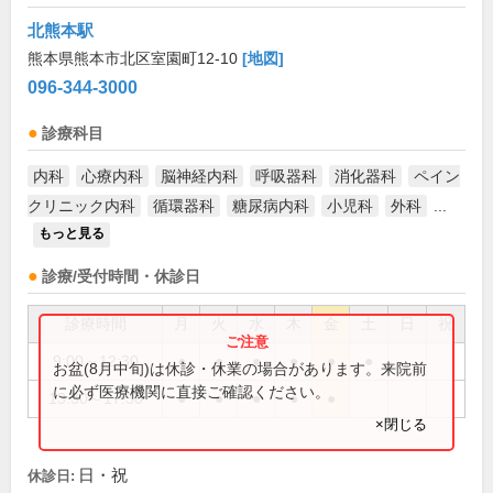
北熊本駅
熊本県熊本市北区室園町12-10
[地図]
096-344-3000
診療科目
内科
心療内科
脳神経内科
呼吸器科
消化器科
ペイン
クリニック内科
循環器科
糖尿病内科
小児科
外科
...
もっと見る
診療/受付時間・休診日
診療時間
月
火
水
木
金
土
日
祝
9:00～12:30
●
●
●
●
●
●
お盆(8月中旬)は休診・休業の場合があります。来院前
に必ず医療機関に直接ご確認ください。
13:30～17:30
●
●
●
●
●
×閉じる
日・祝
休診日: