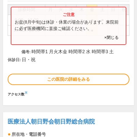
診療時間
月
火
水
木
金
土
日
祝
9:00～13:00
●
●
●
●
●
●
お盆(8月中旬)は休診・休業の場合があります。来院前
に必ず医療機関に直接ご確認ください。
14:00～18:00
●
●
●
●
×閉じる
時間帯1 月火木金 時間帯2 水 時間帯3 土
備考:
日・祝
休診日:
この医院の詳細をみる
※
アクセス数
医療法人朝日野会朝日野総合病院
所在地・電話番号