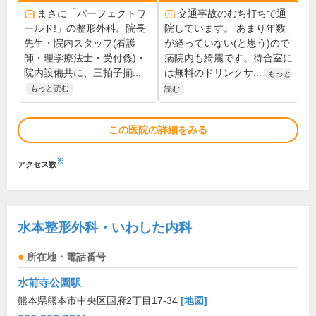
まさに「パーフェクトワ
交通事故のむち打ちで通
ールド!」の整形外科。院長
院しています。 あまり年数
先生・院内スタッフ(看護
が経っていない(と思う)ので
師・理学療法士・受付係)・
病院内も綺麗です。待合室に
院内設備共に、三拍子揃...
は無料のドリンクサ...
もっと
もっと読む
読む
この医院の詳細をみる
※
アクセス数
水本整形外科・いわした内科
所在地・電話番号
水前寺公園駅
熊本県熊本市中央区国府2丁目17-34
[地図]