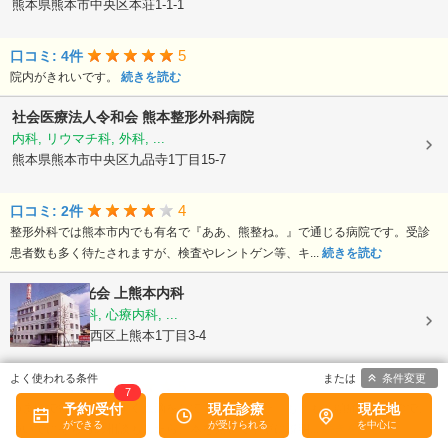
熊本県熊本市中央区本荘1-1-1
5
口コミ: 4件
院内がきれいです。
続きを読む
社会医療法人令和会
熊本整形外科病院
内科, リウマチ科, 外科, ...
熊本県熊本市中央区九品寺1丁目15-7
4
口コミ: 2件
整形外科では熊本市内でも有名で『ああ、熊整ね。』で通じる病院です。受診
患者数も多く待たされますが、検査やレントゲン等、キ...
続きを読む
医療法人陽光会
上熊本内科
内科, 神経内科, 心療内科, ...
熊本県熊本市西区上熊本1丁目3-4
条件変更
5
口コミ: 2件
7
めまいで行ったら、すぐ点滴をしてくれて治った。もともと頭痛持ちなので、
予約/受付
現在診療
現在地
ついでにそちらの相談もしたら、本を見せて丁寧に説明...
続きを読む