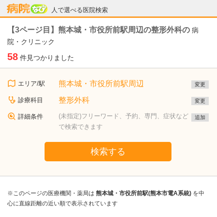
病院なび
人で選べる医院検索
【3ページ目】熊本城・市役所前駅周辺の整形外科の
病
院・クリニック
58
件見つかりました
熊本城・市役所前駅周辺
エリア/駅
変更
整形外科
診療科目
変更
(未指定)フリーワード、予約、専門、症状など
詳細条件
追加
で検索できます
検索する
※このページの医療機関・薬局は
熊本城・市役所前駅(熊本市電A系統)
を中
心に直線距離の近い順で表示されています