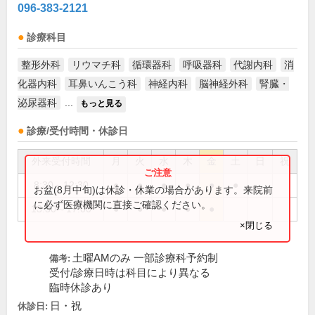
096-383-2121
診療科目
整形外科
リウマチ科
循環器科
呼吸器科
代謝内科
消
化器内科
耳鼻いんこう科
神経内科
脳神経外科
腎臓・
泌尿器科
...
もっと見る
診療/受付時間・休診日
外来受付時間
月
火
水
木
金
土
日
祝
8:30～12:30
●
●
●
●
●
●
お盆(8月中旬)は休診・休業の場合があります。来院前
に必ず医療機関に直接ご確認ください。
13:30～17:00
●
●
●
●
●
×閉じる
土曜AMのみ 一部診療科予約制
備考:
受付/診療日時は科目により異なる
臨時休診あり
日・祝
休診日: