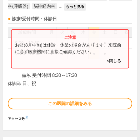
科(呼吸器)
脳神経内科
...
もっと見る
診療/受付時間・休診日
診療時間
月
火
水
木
金
土
日
祝
9:00～12:30
●
●
●
●
●
●
お盆(8月中旬)は休診・休業の場合があります。来院前
に必ず医療機関に直接ご確認ください。
13:30～18:00
●
●
●
●
●
●
×閉じる
受付時間 8:30～17:30
備考:
日、祝
休診日:
この医院の詳細をみる
※
アクセス数