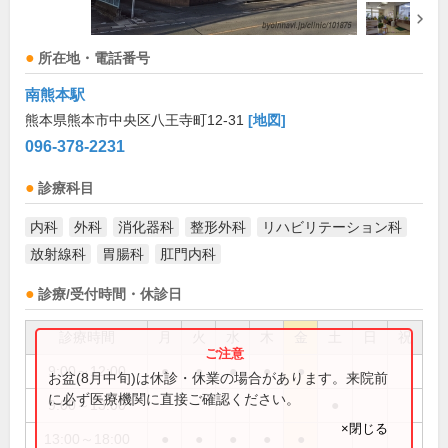
所在地・電話番号
南熊本駅
熊本県熊本市中央区八王寺町12-31
[地図]
096-378-2231
診療科目
内科
外科
消化器科
整形外科
リハビリテーション科
放射線科
胃腸科
肛門内科
診療/受付時間・休診日
診療時間
月
火
水
木
金
土
日
祝
9:00～12:00
●
●
●
●
●
お盆(8月中旬)は休診・休業の場合があります。来院前
に必ず医療機関に直接ご確認ください。
9:00～13:00
●
×閉じる
13:00～18:00
●
●
●
●
●