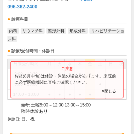
096-362-2400
診療科目
内科
リウマチ科
整形外科
形成外科
リハビリテーショ
ン科
診療/受付時間・休診日
外来受付時間
月
火
水
木
金
土
日
祝
9:00～12:30
●
●
●
●
●
お盆(8月中旬)は休診・休業の場合があります。来院前
に必ず医療機関に直接ご確認ください。
9:00～15:00
●
×閉じる
14:00～18:00
●
●
●
●
●
土曜9:00～12:00 13:00～15:00
備考:
臨時休診あり
日、祝
休診日: