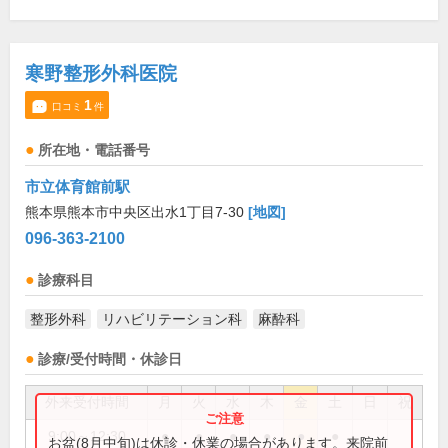
寒野整形外科医院
1
口コミ
件
所在地・電話番号
市立体育館前駅
熊本県熊本市中央区出水1丁目7-30
[地図]
096-363-2100
診療科目
整形外科
リハビリテーション科
麻酔科
診療/受付時間・休診日
外来受付時間
月
火
水
木
金
土
日
祝
9:00～12:30
●
●
●
●
●
●
お盆(8月中旬)は休診・休業の場合があります。来院前