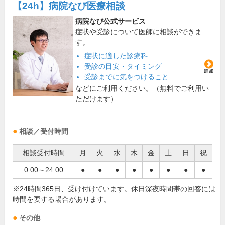
【24h】
病院なび医療相談
病院なび公式サービス
症状や受診について医師に相談ができま
す。
症状に適した診療科
受診の目安・タイミング
受診までに気をつけること
などにご利用ください。（無料でご利用い
ただけます）
相談／受付時間
相談受付時間
月
火
水
木
金
土
日
祝
0:00～24:00
●
●
●
●
●
●
●
●
※24時間365日、受け付けています。休日深夜時間帯の回答には
時間を要する場合があります。
その他