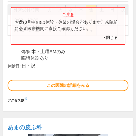
外来受付時間
月
火
水
木
金
土
日
祝
9:00～12:30
●
●
●
●
●
●
お盆(8月中旬)は休診・休業の場合があります。来院前
に必ず医療機関に直接ご確認ください。
14:00～17:30
●
●
●
●
×閉じる
木・土曜AMのみ
備考:
臨時休診あり
日・祝
休診日:
この医院の詳細をみる
※
アクセス数
あまの皮ふ科