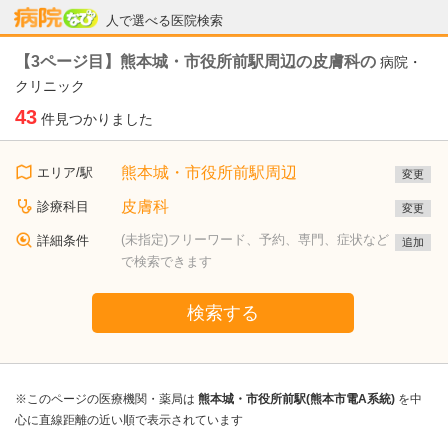
病院なび
人で選べる医院検索
【3ページ目】熊本城・市役所前駅周辺の皮膚科の
病院・
クリニック
43
件見つかりました
熊本城・市役所前駅周辺
エリア/駅
変更
皮膚科
診療科目
変更
(未指定)フリーワード、予約、専門、症状など
詳細条件
追加
で検索できます
検索する
※このページの医療機関・薬局は
熊本城・市役所前駅(熊本市電A系統)
を中
心に直線距離の近い順で表示されています