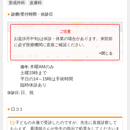
形成外科
皮膚科
診療/受付時間・休診日
診療時間
月
火
水
木
金
土
日
祝
9:00～12:30
●
●
●
●
●
お盆(8月中旬)は休診・休業の場合があります。来院前
に必ず医療機関に直接ご確認ください。
9:00～15:00
●
×閉じる
15:00～18:00
●
●
●
●
木曜AMのみ
備考:
土曜15時まで
平日の14～15時は手術時間
臨時休診あり
日、祝
休診日:
口コミ
子どもの火傷で受診したのですが、先生に直接診察して
もらえず、看護師さんが先生の指示で処置をしてくださいま