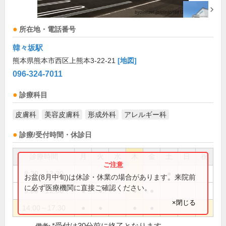
所在地・電話番号
韓々坂駅
熊本県熊本市西区上熊本3-22-21
[地図]
096-324-7011
診療科目
皮膚科
美容皮膚科
形成外科
アレルギー科
診療/受付時間・休診日
診療時間
月
火
水
木
金
土
日
祝
8:30～13:30
●
お盆(8月中旬)は休診・休業の場合があります。来院前
に必ず医療機関に直接ご確認ください。
9:00～12:00
●
●
●
●
×閉じる
14:00～17:30
●
●
●
●