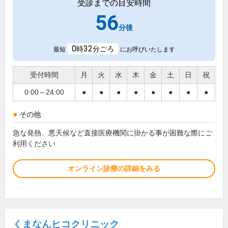
受診までの目安時間
56
分後
0
32
時
分ごろ
最短
にお呼びいたします
受付時間
月
火
水
木
金
土
日
祝
0:00～24:00
●
●
●
●
●
●
●
●
その他
急な発熱、悪天候など直接医療機関に掛かる事が困難な際にご
利用ください
オンライン診療の詳細をみる
くまなんヒコクリニック