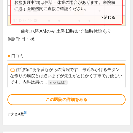
9:00～12:30
●
●
●
●
●
お盆(8月中旬)は休診・休業の場合があります。来院前
に必ず医療機関に直接ご確認ください。
9:00～13:00
●
×閉じる
14:00～18:00
●
●
●
●
水曜AMのみ 土曜13時まで 臨時休診あり
備考:
日・祝
休診日:
口コミ
住宅街にある昔ながらの病院です。最近みかけるモダン
な作りの病院とは違いますが先生がとにかく丁寧でお優しい
です。内科は男の...
もっと読む
この医院の詳細をみる
※
アクセス数