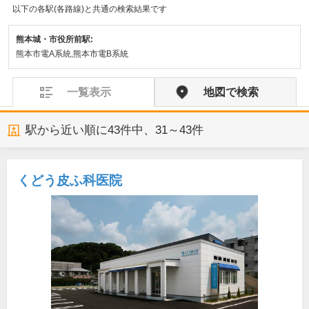
以下の各駅(各路線)と共通の検索結果です
熊本城・市役所前駅:
熊本市電A系統,熊本市電B系統
一覧表示
地図で検索
駅から近い順に
43
件中、
31～43件
くどう皮ふ科医院