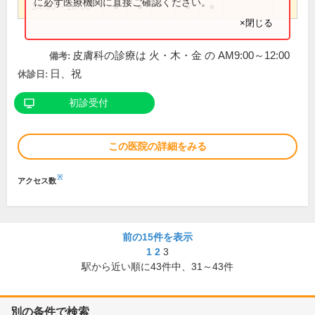
に必ず医療機関に直接ご確認ください。
14:00～18:00
●
●
●
●
×閉じる
皮膚科の診療は 火・木・金 の AM9:00～12:00
備考:
日、祝
休診日:
初診受付
この医院の詳細をみる
※
アクセス数
前の15件を表示
1
2
3
駅から近い順に
43
件中、
31～43件
別の条件で検索