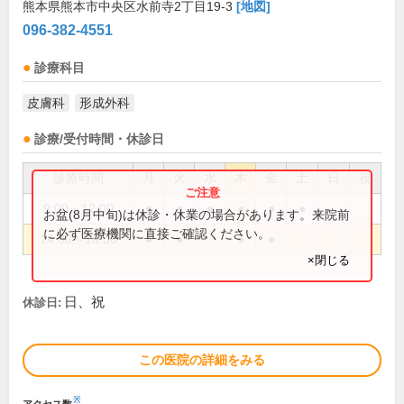
熊本県熊本市中央区水前寺2丁目19-3
[地図]
096-382-4551
診療科目
皮膚科
形成外科
診療/受付時間・休診日
診療時間
月
火
水
木
金
土
日
祝
9:00～12:00
●
●
●
●
●
●
お盆(8月中旬)は休診・休業の場合があります。来院前
に必ず医療機関に直接ご確認ください。
14:00～18:00
●
●
●
●
×閉じる
日、祝
休診日:
この医院の詳細をみる
※