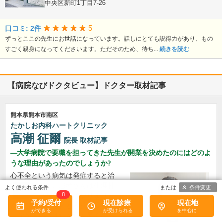
熊本県熊本市中央区新町1丁目7-26
5
口コミ: 2件
ずっとここの先生にお世話になっています。話しにとても説得力があり、もの
すごく親身になってくださいます。ただそのため、待ち...
続きを読む
【病院なびドクタビュー】ドクター取材記事
熊本県熊本市南区
たかしお内科ハートクリニック
高潮 征爾
院長
取材記事
大学病院で要職を担ってきた先生が開業を決めたのにはどのよ
うな理由があったのでしょうか?
心不全という病気は発症すると治
ることはなく、患者さんは生涯付
条件変更
8
き合っていかなくてはなりませ
予約/受付
現在診療
現在地
ん。しかも、悪化と改善を繰り返
しながら病状はだんだん悪くなっ