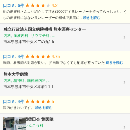
4.2
口コミ: 5件
他の皮膚科さんより紹介して頂き(1000万するレーザーを持ってらっしゃり、う
ちの皮膚科にはない良いレーザーの機械で奥底に...
続きを読む
独立行政法人国立病院機構
熊本医療センター
内科, 血液内科, リウマチ科, ...
熊本県熊本市中央区二の丸1-5
4.75
口コミ: 4件
医師、看護師の対応が良い。 担当医でなくても配慮が整っていた
続きを読む
熊本大学病院
内科, 精神科, 脳神経内科, ...
熊本県熊本市中央区本荘1-1-1
5
口コミ: 4件
院内がきれいです。
続きを読む
医療法人社団柴田会
黄医院
皮膚科, 耳鼻いんこう科