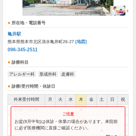
所在地・電話番号
亀井駅
熊本県熊本市北区清水亀井町26-27
[地図]
096-345-2511
診療科目
アレルギー科
形成外科
皮膚科
診療/受付時間・休診日
外来受付時間
月
火
水
木
金
土
日
祝
9:00～12:00
●
9:00～12:30
●
●
●
お盆(8月中旬)は休診・休業の場合があります。来院前
に必ず医療機関に直接ご確認ください。
9:00～15:00
●