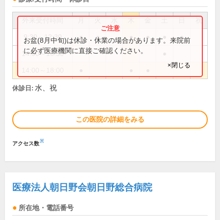
外来受付時間
月
火
水
木
金
土
日
祝
9:30～12:30
●
●
●
●
●
●
お盆(8月中旬)は休診・休業の場合があります。来院前
に必ず医療機関に直接ご確認ください。
14:00～16:30
●
×閉じる
14:00～18:00
●
●
●
水、祝
休診日:
この医院の詳細をみる
※
アクセス数
医療法人朝日野会朝日野総合病院
所在地・電話番号