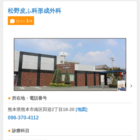
松野皮ふ科形成外科
1
口コミ
件
所在地・電話番号
熊本県熊本市南区田迎2丁目18-20
[地図]
096-370-4112
診療科目