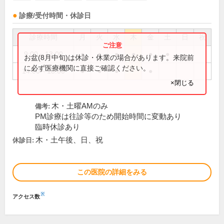
診療/受付時間・休診日
診療時間
月
火
水
木
金
土
日
祝
9:00～13:00
●
●
●
●
●
●
お盆(8月中旬)は休診・休業の場合があります。来院前
に必ず医療機関に直接ご確認ください。
14:00～18:00
●
●
●
●
×閉じる
木・土曜AMのみ
備考:
PM診療は往診等のため開始時間に変動あり
臨時休診あり
木・土午後、日、祝
休診日:
この医院の詳細をみる
※
アクセス数