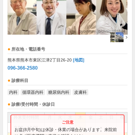
所在地・電話番号
熊本県熊本市東区江津2丁目26-20
[地図]
096-366-2580
診療科目
内科
循環器内科
糖尿病内科
皮膚科
診療/受付時間・休診日
外来受付時間
月
火
水
木
金
土
日
祝
9:00～13:00
●
●
●
●
●
●
お盆(8月中旬)は休診・休業の場合があります。来院前