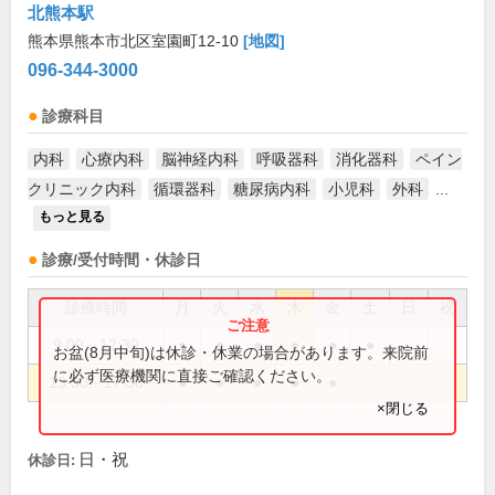
北熊本駅
熊本県熊本市北区室園町12-10
[地図]
096-344-3000
診療科目
内科
心療内科
脳神経内科
呼吸器科
消化器科
ペイン
クリニック内科
循環器科
糖尿病内科
小児科
外科
...
もっと見る
診療/受付時間・休診日
診療時間
月
火
水
木
金
土
日
祝
9:00～12:30
●
●
●
●
●
●
お盆(8月中旬)は休診・休業の場合があります。来院前
に必ず医療機関に直接ご確認ください。
13:30～17:30
●
●
●
●
●
×閉じる
日・祝
休診日: