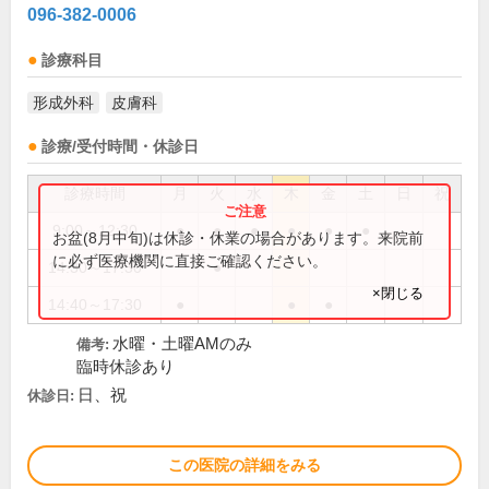
096-382-0006
診療科目
形成外科
皮膚科
診療/受付時間・休診日
診療時間
月
火
水
木
金
土
日
祝
9:00～12:30
●
●
●
●
●
●
お盆(8月中旬)は休診・休業の場合があります。来院前
に必ず医療機関に直接ご確認ください。
14:30～17:30
●
×閉じる
14:40～17:30
●
●
●
水曜・土曜AMのみ
備考:
臨時休診あり
日、祝
休診日:
この医院の詳細をみる