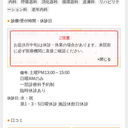
内科
呼吸器科
消化器科
循環器科
皮膚科
リハビリテ
ーション科
老年内科
診療/受付時間・休診日
外来受付時間
月
火
水
木
金
土
日
祝
9:15～12:30
●
●
●
●
●
お盆(8月中旬)は休診・休業の場合があります。来院前
に必ず医療機関に直接ご確認ください。
9:15～15:00
●
×閉じる
14:00～18:00
●
●
●
●
土曜PM13:00～15:00
備考:
日曜AMのみ
一部診療科予約制
臨時休診あり
水・祝
休診日:
第1・3・5日曜休診 施設休館日休診
口コミ