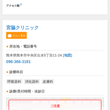
※
アクセス数
宮脇クリニック
1
口コミ
件
所在地・電話番号
熊本県熊本市中央区出水5丁目11-24
[地図]
096-366-3181
診療科目
呼吸器科
消化器科
皮膚科
診療/受付時間・休診日
外来受付時間
月
火
水
木
金
土
日
祝