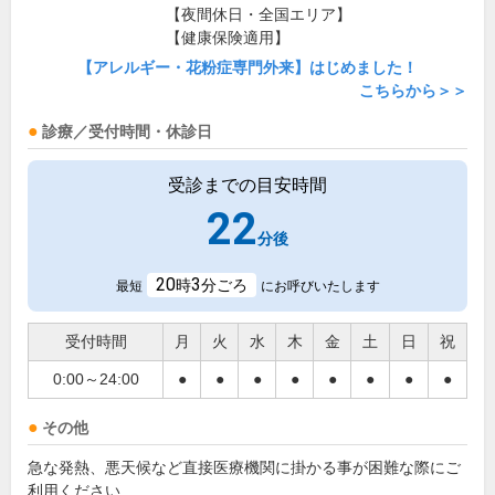
【夜間休日・全国エリア】
【健康保険適用】
【アレルギー・花粉症専門外来】はじめました！
こちらから＞＞
診療／受付時間・休診日
受診までの目安時間
22
分後
20
3
時
分ごろ
最短
にお呼びいたします
受付時間
月
火
水
木
金
土
日
祝
0:00～24:00
●
●
●
●
●
●
●
●
その他
急な発熱、悪天候など直接医療機関に掛かる事が困難な際にご
利用ください