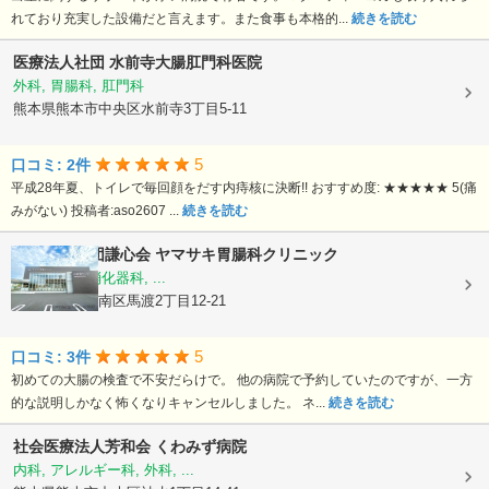
れており充実した設備だと言えます。また食事も本格的...
続きを読む
医療法人社団
水前寺大腸肛門科医院
外科, 胃腸科, 肛門科
熊本県熊本市中央区水前寺3丁目5-11
5
口コミ: 2件
平成28年夏、トイレで毎回顔をだす内痔核に決断!! おすすめ度: ★★★★★ 5(痛
みがない) 投稿者:aso2607 ...
続きを読む
医療法人社団謙心会
ヤマサキ胃腸科クリニック
内科, 外科, 消化器科, ...
熊本県熊本市南区馬渡2丁目12-21
5
口コミ: 3件
初めての大腸の検査で不安だらけで。 他の病院で予約していたのですが、一方
的な説明しかなく怖くなりキャンセルしました。 ネ...
続きを読む
社会医療法人芳和会
くわみず病院
内科, アレルギー科, 外科, ...