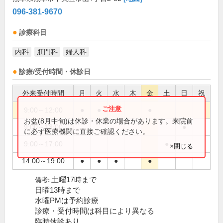
096-381-9670
診療科目
内科
肛門科
婦人科
診療/受付時間・休診日
外来受付時間
月
火
水
木
金
土
日
祝
9:00～12:00
●
●
●
●
お盆(8月中旬)は休診・休業の場合があります。来院前
9:00～13:00
●
に必ず医療機関に直接ご確認ください。
9:00～17:00
●
×閉じる
14:00～19:00
●
●
●
●
土曜17時まで
備考:
日曜13時まで
水曜PMは予約診療
診療・受付時間は科目により異なる
臨時休診あり