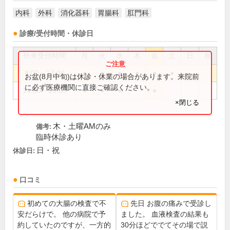
内科
外科
消化器科
胃腸科
肛門科
診療/受付時間・休診日
外来受付時間
月
火
水
木
金
土
日
祝
8:00～13:00
●
●
●
●
●
●
お盆(8月中旬)は休診・休業の場合があります。来院前
に必ず医療機関に直接ご確認ください。
14:00～18:00
●
●
●
●
×閉じる
木・土曜AMのみ
備考:
臨時休診あり
日・祝
休診日:
口コミ
初めての大腸の検査で不
先日 お腹の痛みで受診し
安だらけで。 他の病院で予
ました。 血液検査の結果も
約していたのですが、一方的
30分ほどででてその場で説