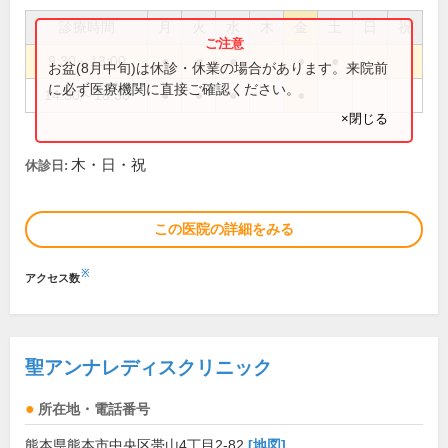
診療時間
月
火
水
木
金
土
日
祝
9:30～13:00
●
●
●
●
●
お盆(8月中旬)は休診・休業の場合があります。来院前
に必ず医療機関に直接ご確認ください。
14:30～18:30
●
●
●
●
×閉じる
木・日・祝
休診日:
この医院の詳細をみる
※
アクセス数
聖アンナレディスクリニック
所在地・電話番号
熊本県熊本市中央区帯山4丁目2-82
[地図]