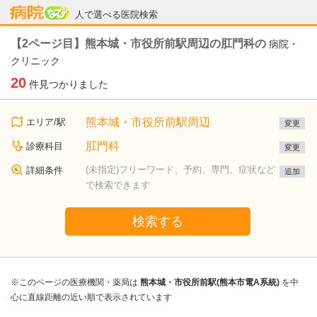
病院なび
人で選べる医院検索
【2ページ目】熊本城・市役所前駅周辺の肛門科の
病院・
クリニック
20
件見つかりました
熊本城・市役所前駅周辺
エリア/駅
変更
肛門科
診療科目
変更
(未指定)フリーワード、予約、専門、症状など
詳細条件
追加
で検索できます
検索する
※このページの医療機関・薬局は
熊本城・市役所前駅(熊本市電A系統)
を中
心に直線距離の近い順で表示されています