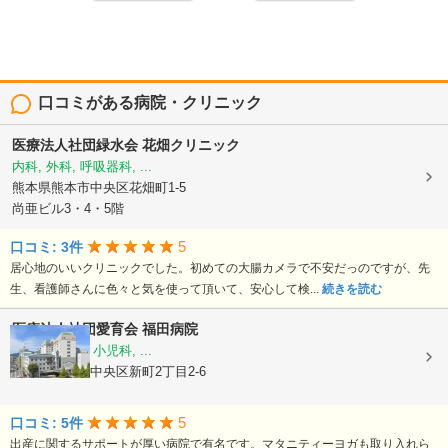
口コミがある病院・クリニック
医療法人社団緑水会
花畑クリニック
内科, 外科, 呼吸器科, ...
熊本県熊本市中央区花畑町1-5
尚亜ビル3・4・5階
5
口コミ: 3件
居心地のいいクリニックでした。初めての大腸カメラで不安だっのですが、先
生、看護師さんに色々と気を使って頂いて、安心して検...
続きを読む
医療法人社団愛育会
福田病院
産科, 婦人科, 小児科, ...
熊本県熊本市中央区新町2丁目2-6
5
口コミ: 5件
出産に関するサポートが厚い病院で有名です。マタニティーヨガも取り入れら