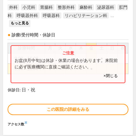
外科
小児科
胃腸科
整形外科
麻酔科
泌尿器科
肛門
科
呼吸器外科
呼吸器科
リハビリテーション科
...
もっと見る
診療/受付時間・休診日
診療時間
月
火
水
木
金
土
日
祝
9:00～16:00
●
お盆(8月中旬)は休診・休業の場合があります。来院前
に必ず医療機関に直接ご確認ください。
9:00～18:00
●
●
●
●
●
×閉じる
日・祝
休診日:
この医院の詳細をみる
※
アクセス数