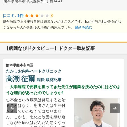
熊本県熊本市中央区神水1丁目14-41
3
口コミ: 1件
総合病院であり施設自体は綺麗なためオススメです。私が担当された医師がよ
くなかったのか診断後の治療が的外れでした。
続きを読む
【病院なびドクタビュー】ドクター取材記事
熊本県熊本市南区
たかしお内科ハートクリニック
高潮 征爾
院長
取材記事
大学病院で要職を担ってきた先生が開業を決めたのにはどのよ
うな理由があったのでしょうか?
心不全という病気は発症すると治
ることはなく、患者さんは生涯付
き合っていかなくてはなりませ
ん。しかも、悪化と改善を繰り返
しながら病状はだんだん悪くなっ