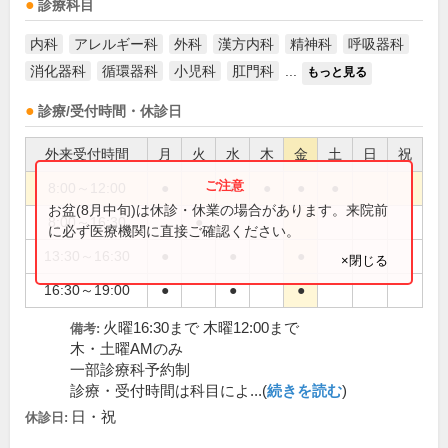
診療科目
内科
アレルギー科
外科
漢方内科
精神科
呼吸器科
消化器科
循環器科
小児科
肛門科
...
もっと見る
診療/受付時間・休診日
外来受付時間
月
火
水
木
金
土
日
祝
8:00～12:00
●
●
●
●
●
お盆(8月中旬)は休診・休業の場合があります。来院前
8:00～16:30
●
に必ず医療機関に直接ご確認ください。
13:30～16:30
●
●
●
×閉じる
16:30～19:00
●
●
●
火曜16:30まで 木曜12:00まで
備考:
木・土曜AMのみ
一部診療科予約制
診療・受付時間は科目によ...(
続きを読む
)
日・祝
休診日: