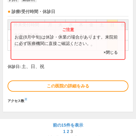
診療/受付時間・休診日
外来受付時間
月
火
水
木
金
土
日
祝
9:00～13:00
●
●
●
●
●
お盆(8月中旬)は休診・休業の場合があります。来院前
に必ず医療機関に直接ご確認ください。
14:00～18:00
●
●
●
●
●
×閉じる
土、日、祝
休診日:
この医院の詳細をみる
※
アクセス数
前の15件を表示
1
2
3