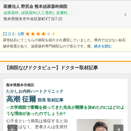
医療法人 野尻会
熊本泌尿器科病院
泌尿器科, 泌尿器科(人工透析), 皮膚科, ...
熊本県熊本市中央区新町4丁目7-22
4
口コミ: 1件
尿管結石にてこちらの病院を紹介され通院していました。県内では少ない結石
破砕装置があり、泌尿器科専門病院なので安心です。痛...
続きを読む
【病院なびドクタビュー】ドクター取材記事
熊本県熊本市南区
たかしお内科ハートクリニック
高潮 征爾
院長
取材記事
大学病院で要職を担ってきた先生が開業を決めたのにはどのよ
うな理由があったのでしょうか?
心不全という病気は発症すると治
ることはなく、患者さんは生涯付