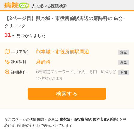
病院なび
人で選べる医院検索
【3ページ目】熊本城・市役所前駅周辺の麻酔科の
病院・
クリニック
31
件見つかりました
熊本城・市役所前駅周辺
エリア/駅
変更
麻酔科
診療科目
変更
(未指定)フリーワード、予約、専門、症状など
詳細条件
追加
で検索できます
検索する
※このページの医療機関・薬局は
熊本城・市役所前駅(熊本市電A系統)
を中
心に直線距離の近い順で表示されています