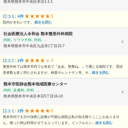
熊本県熊本市中央区本荘1-1-1
5
口コミ: 4件
院内がきれいです。
続きを読む
社会医療法人令和会
熊本整形外科病院
内科, リウマチ科, 外科, ...
熊本県熊本市中央区九品寺1丁目15-7
4
口コミ: 2件
整形外科では熊本市内でも有名で『ああ、熊整ね。』で通じる病院です。受診
患者数も多く待たされますが、検査やレントゲン等、キ...
続きを読む
熊本市医師会熊本地域医療センター
内科, 皮膚科, 外科, ...
熊本県熊本市中央区本荘5丁目16-10
5
口コミ: 2件
熊本市内で土日や深夜に診療が可能な病院は私の知る限りここしかありませ
ん。困った時は利用させてもらっています。インフルエン...
続きを読む