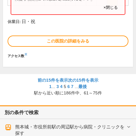
9:00～18:00
●
●
●
●
●
×閉じる
日・祝
休業日:
この医院の詳細をみる
※
アクセス数
前の15件を表示
次の15件を表示
1
...
3
4
5
6
7
...
最後
駅から近い順に
186
件中、
61～75件
別の条件で検索
熊本城・市役所前駅の周辺駅から病院・クリニックを
探す