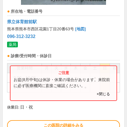
所在地・電話番号
県立体育館前駅
熊本県熊本市西区花園1丁目20番63号
[地図]
096-312-3232
薬局
診療/受付時間・休診日
営業時間
月
火
水
木
金
土
日
祝
9:00～13:00
●
●
お盆(8月中旬)は休診・休業の場合があります。来院前
に必ず医療機関に直接ご確認ください。
9:00～18:00
●
●
●
●
×閉じる
日・祝
休業日:
この医院の詳細をみる