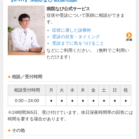
病院なび公式サービス
症状や受診について医師に相談ができま
す。
症状に適した診療科
受診の目安・タイミング
受診までに気をつけること
などにご利用ください。（無料でご利用い
ただけます）
相談／受付時間
相談受付時間
月
火
水
木
金
土
日
祝
0:00～24:00
●
●
●
●
●
●
●
●
※24時間365日、受け付けています。休日深夜時間帯の回答には
時間を要する場合があります。
その他