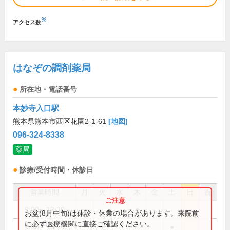
※
アクセス数
はなぞの調剤薬局
所在地・電話番号
本妙寺入口駅
熊本県熊本市西区花園2-1-61
[地図]
096-324-8338
薬局
診療/受付時間・休診日
営業時間
月
火
水
木
金
土
日
祝
9:00～12:30
●
お盆(8月中旬)は休診・休業の場合があります。来院前
に必ず医療機関に直接ご確認ください。
9:00～15:00
●