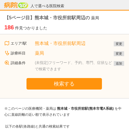
病院なび
人で選べる医院検索
【5ページ目】熊本城・市役所前駅周辺の
薬局
186
件見つかりました
熊本城・市役所前駅周辺
エリア/駅
変更
薬局
診療科目
変更
(未指定)フリーワード、予約、専門、症状など
詳細条件
追加
で検索できます
検索する
※このページの医療機関・薬局は
熊本城・市役所前駅(熊本市電A系統)
を中
心に直線距離の近い順で表示されています
以下の各駅(各路線)と共通の検索結果です