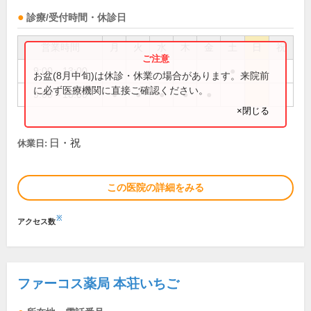
診療/受付時間・休診日
営業時間
月
火
水
木
金
土
日
祝
9:00～13:00
●
お盆(8月中旬)は休診・休業の場合があります。来院前
に必ず医療機関に直接ご確認ください。
9:00～18:00
●
●
●
●
●
×閉じる
日・祝
休業日:
この医院の詳細をみる
※
アクセス数
ファーコス薬局 本荘いちご