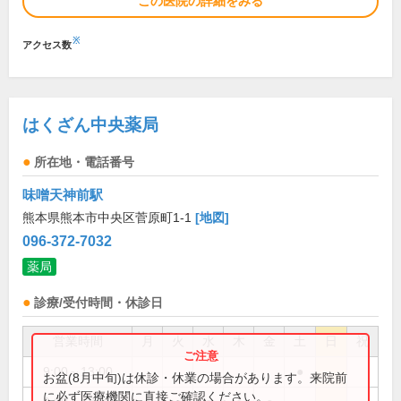
この医院の詳細をみる
※
アクセス数
はくざん中央薬局
所在地・電話番号
味噌天神前駅
熊本県熊本市中央区菅原町1-1
[地図]
096-372-7032
薬局
診療/受付時間・休診日
営業時間
月
火
水
木
金
土
日
祝
9:00～13:00
●
お盆(8月中旬)は休診・休業の場合があります。来院前
に必ず医療機関に直接ご確認ください。