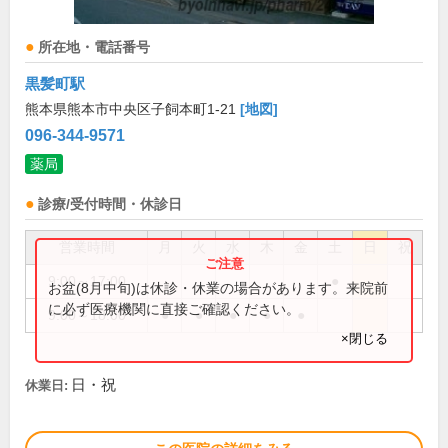
所在地・電話番号
黒髪町駅
熊本県熊本市中央区子飼本町1-21
[地図]
096-344-9571
薬局
診療/受付時間・休診日
営業時間
月
火
水
木
金
土
日
祝
9:00～17:00
●
お盆(8月中旬)は休診・休業の場合があります。来院前
に必ず医療機関に直接ご確認ください。
9:00～18:00
●
●
●
●
●
×閉じる
日・祝
休業日: