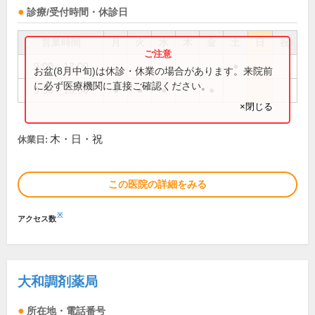
診療/受付時間・休診日
営業時間
月
火
水
木
金
土
日
祝
9:00～13:00
●
お盆(8月中旬)は休診・休業の場合があります。来院前
に必ず医療機関に直接ご確認ください。
9:30～18:00
●
●
●
●
×閉じる
木・日・祝
休業日:
この医院の詳細をみる
※
アクセス数
大和調剤薬局
所在地・電話番号