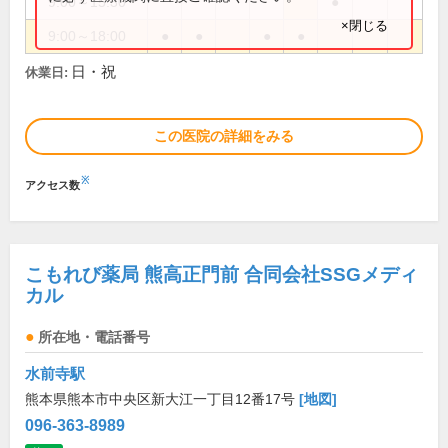
9:00～15:30
●
×閉じる
9:00～18:00
●
●
●
●
日・祝
休業日:
この医院の詳細をみる
※
アクセス数
こもれび薬局 熊高正門前 合同会社SSGメディ
カル
所在地・電話番号
水前寺駅
熊本県熊本市中央区新大江一丁目12番17号
[地図]
096-363-8989