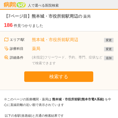
病院なび
人で選べる医院検索
【7ページ目】熊本城・市役所前駅周辺の
薬局
186
件見つかりました
熊本城・市役所前駅周辺
エリア/駅
変更
薬局
診療科目
変更
(未指定)フリーワード、予約、専門、症状など
詳細条件
追加
で検索できます
検索する
※このページの医療機関・薬局は
熊本城・市役所前駅(熊本市電A系統)
を中
心に直線距離の近い順で表示されています
以下の各駅(各路線)と共通の検索結果です