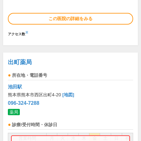
この医院の詳細をみる
※
アクセス数
出町薬局
所在地・電話番号
池田駅
熊本県熊本市西区出町4-20
[地図]
096-324-7288
薬局
診療/受付時間・休診日
営業時間
月
火
水
木
金
土
日
祝