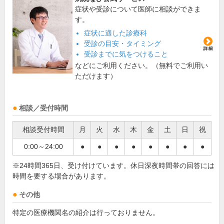
症状や受診について医師に相談ができま
す。
症状に適した診療科
受診の目安・タイミング
受診までに気をつけること
などにご利用ください。（無料でご利用い
ただけます）
相談／受付時間
相談受付時間
月
火
水
木
金
土
日
祝
0:00～24:00
●
●
●
●
●
●
●
●
※24時間365日、受け付けています。休日深夜時間帯の回答には
時間を要する場合があります。
その他
特定の医療機関名の紹介は行っておりません。