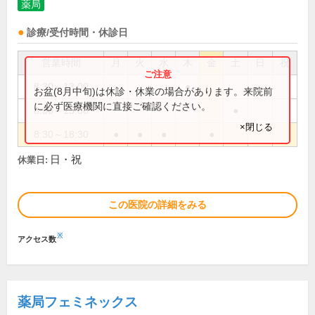
薬局
診療/受付時間・休診日
営業時間
月
火
水
木
金
土
日
祝
8:30～13:00
●
お盆(8月中旬)は休診・休業の場合があります。来院前
に必ず医療機関に直接ご確認ください。
8:30～13:30
●
×閉じる
8:30～18:30
●
●
●
●
日・祝
休業日:
この医院の詳細をみる
※
アクセス数
薬局フェミネックス