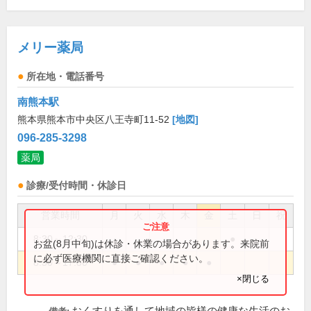
メリー薬局
所在地・電話番号
南熊本駅
熊本県熊本市中央区八王寺町11-52
[地図]
096-285-3298
薬局
診療/受付時間・休診日
営業時間
月
火
水
木
金
土
日
祝
8:30～12:30
●
お盆(8月中旬)は休診・休業の場合があります。来院前
に必ず医療機関に直接ご確認ください。
8:30～17:30
●
●
●
●
●
×閉じる