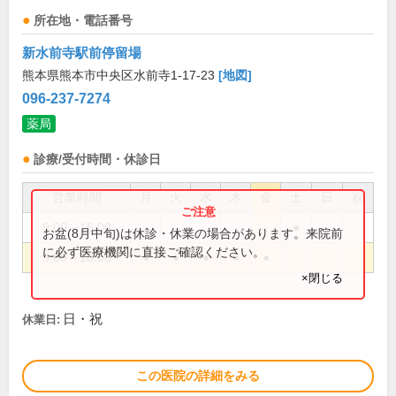
所在地・電話番号
新水前寺駅前停留場
熊本県熊本市中央区水前寺1-17-23
[地図]
096-237-7274
薬局
診療/受付時間・休診日
営業時間
月
火
水
木
金
土
日
祝
9:00～16:00
●
お盆(8月中旬)は休診・休業の場合があります。来院前
に必ず医療機関に直接ご確認ください。
9:00～18:00
●
●
●
●
●
×閉じる
日・祝
休業日:
この医院の詳細をみる