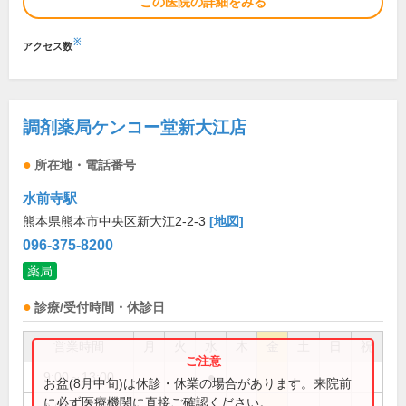
この医院の詳細をみる
※
アクセス数
調剤薬局ケンコー堂新大江店
所在地・電話番号
水前寺駅
熊本県熊本市中央区新大江2-2-3
[地図]
096-375-8200
薬局
診療/受付時間・休診日
営業時間
月
火
水
木
金
土
日
祝
9:00～13:00
●
お盆(8月中旬)は休診・休業の場合があります。来院前
に必ず医療機関に直接ご確認ください。