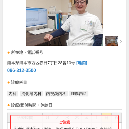
所在地・電話番号
熊本県熊本市西区春日7丁目28番10号
[地図]
096-312-3500
診療科目
内科
消化器内科
内視鏡内科
腫瘍内科
診療/受付時間・休診日
診療時間
月
火
水
木
金
土
日
祝
8:30～12:00
●
●
●
●
●