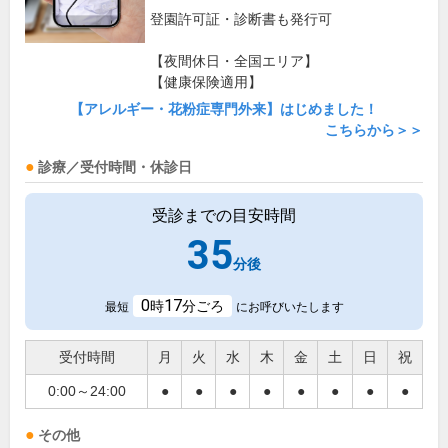
登園許可証・診断書も発行可
【夜間休日・全国エリア】
【健康保険適用】
【アレルギー・花粉症専門外来】はじめました！
こちらから＞＞
診療／受付時間・休診日
受診までの目安時間
35
分後
0
17
時
分ごろ
最短
にお呼びいたします
受付時間
月
火
水
木
金
土
日
祝
0:00～24:00
●
●
●
●
●
●
●
●
その他