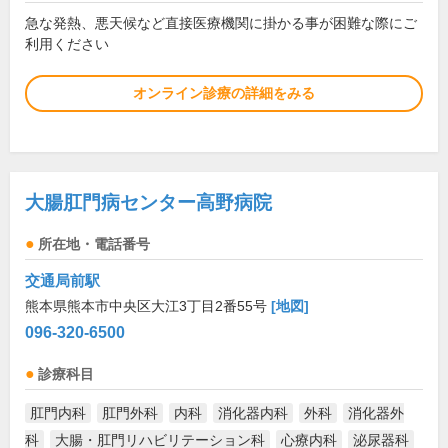
急な発熱、悪天候など直接医療機関に掛かる事が困難な際にご
利用ください
オンライン診療の詳細をみる
大腸肛門病センター高野病院
所在地・電話番号
交通局前駅
熊本県熊本市中央区大江3丁目2番55号
[地図]
096-320-6500
診療科目
肛門内科
肛門外科
内科
消化器内科
外科
消化器外
科
大腸・肛門リハビリテーション科
心療内科
泌尿器科