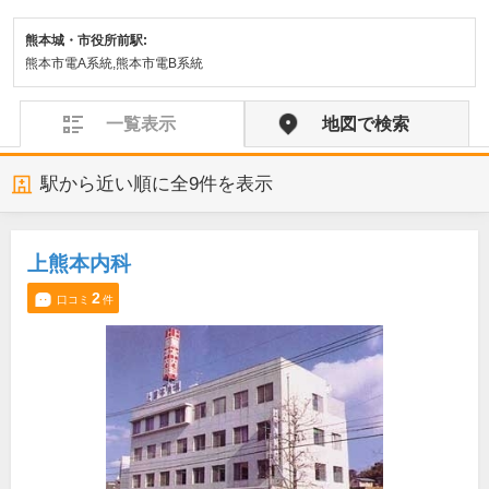
熊本城・市役所前駅:
熊本市電A系統,熊本市電B系統
一覧表示
地図で検索
駅から近い順に全
9
件を表示
上熊本内科
2
口コミ
件