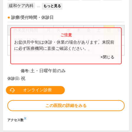
緩和ケア内科
...
もっと見る
診療/受付時間・休診日
外来受付時間
月
火
水
木
金
土
日
祝
8:30～11:30
●
●
●
●
●
●
●
お盆(8月中旬)は休診・休業の場合があります。来院前
に必ず医療機関に直接ご確認ください。
13:30～16:30
●
●
●
●
●
×閉じる
土・日曜午前のみ
備考:
祝
休診日:
オンライン診療
この医院の詳細をみる
※
アクセス数