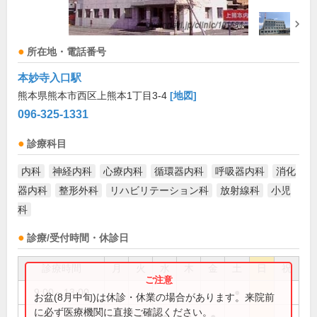
所在地・電話番号
本妙寺入口駅
熊本県熊本市西区上熊本1丁目3-4
[地図]
096-325-1331
診療科目
内科
神経内科
心療内科
循環器内科
呼吸器内科
消化
器内科
整形外科
リハビリテーション科
放射線科
小児
科
診療/受付時間・休診日
診療時間
月
火
水
木
金
土
日
祝
9:00～13:00
●
お盆(8月中旬)は休診・休業の場合があります。来院前
に必ず医療機関に直接ご確認ください。
9:00～18:00
●
●
●
●
●