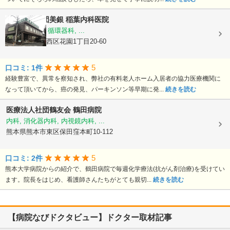
医療法人社団美銀
稲葉内科医院
内科, 胃腸科, 循環器科, ...
熊本県熊本市西区花園1丁目20-60
5
口コミ: 1件
経験豊富で、異常を察知され、弊社の有料老人ホーム入居者の協力医療機関に
なって頂いてから、癌の発見、パーキンソン等早期に発...
続きを読む
医療法人社団鶴友会
鶴田病院
内科, 消化器内科, 内視鏡内科, ...
熊本県熊本市東区保田窪本町10-112
5
口コミ: 2件
熊本大学病院からの紹介で、鶴田病院で毎週化学療法(抗がん剤治療)を受けてい
ます。院長をはじめ、看護師さんたちがとても親切...
続きを読む
【病院なびドクタビュー】ドクター取材記事