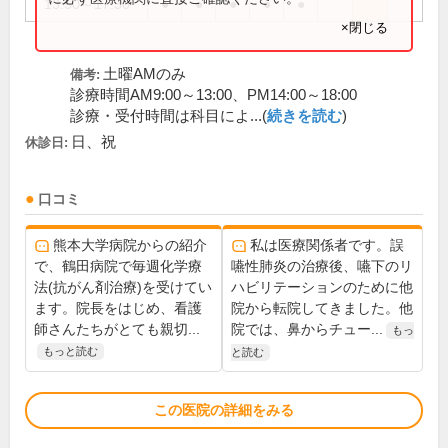
13:50～17:30
●
●
●
●
●
×閉じる
土曜AMのみ
備考:
診療時間AM9:00～13:00、PM14:00～18:00
診療・受付時間は科目によ...(
続きを読む
)
日、祝
休診日:
口コミ
熊本大学病院からの紹介
私は医療関係者です。誤
で、鶴田病院で毎週化学療
嚥性肺炎の治療後、嚥下のリ
法(抗がん剤治療)を受けてい
ハビリテーションのために他
ます。院長をはじめ、看護
院から転院してきました。他
師さんたちがとても親切...
院では、鼻からチュー...
もっ
もっと読む
と読む
この医院の詳細をみる