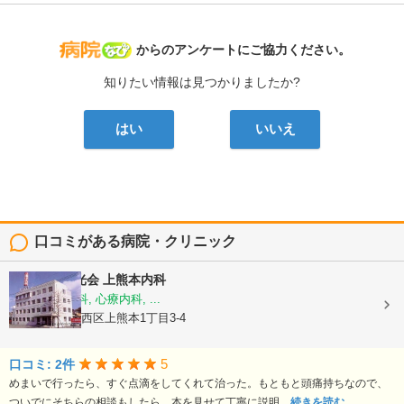
病院なび
からのアンケートにご協力ください。
知りたい情報は見つかりましたか?
はい
いいえ
口コミがある病院・クリニック
医療法人陽光会
上熊本内科
内科, 神経内科, 心療内科, ...
熊本県熊本市西区上熊本1丁目3-4
5
口コミ: 2件
めまいで行ったら、すぐ点滴をしてくれて治った。もともと頭痛持ちなので、
ついでにそちらの相談もしたら、本を見せて丁寧に説明...
続きを読む