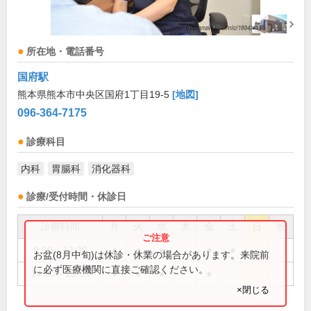
所在地・電話番号
国府駅
熊本県熊本市中央区国府1丁目19-5
[地図]
096-364-7175
診療科目
内科
胃腸科
消化器科
診療/受付時間・休診日
診療時間
月
火
水
木
金
土
日
祝
9:00～12:30
●
●
●
●
●
お盆(8月中旬)は休診・休業の場合があります。来院前
に必ず医療機関に直接ご確認ください。
14:30～18:00
●
●
●
●
×閉じる