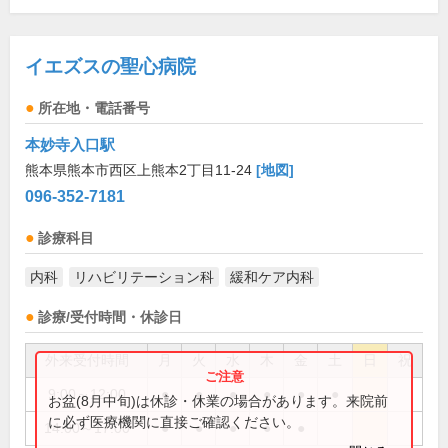
イエズスの聖心病院
所在地・電話番号
本妙寺入口駅
熊本県熊本市西区上熊本2丁目11-24
[地図]
096-352-7181
診療科目
内科
リハビリテーション科
緩和ケア内科
診療/受付時間・休診日
外来受付時間
月
火
水
木
金
土
日
祝
9:00～12:00
●
●
●
●
●
●
お盆(8月中旬)は休診・休業の場合があります。来院前
に必ず医療機関に直接ご確認ください。
14:00～17:00
●
●
●
●
●