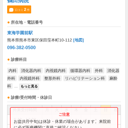
鶴田病院
2
口コミ
件
所在地・電話番号
東海学園前駅
熊本県熊本市東区保田窪本町10-112
[地図]
096-382-0500
診療科目
内科
消化器内科
内視鏡内科
循環器内科
外科
消化器
外科
内視鏡外科
整形外科
リハビリテーション科
麻酔
科
...
もっと見る
診療/受付時間・休診日
外来受付時間
月
火
水
木
金
土
日
祝
8:40～12:30
●
●
●
●
●
●
お盆(8月中旬)は休診・休業の場合があります。来院前
に必ず医療機関に直接ご確認ください。