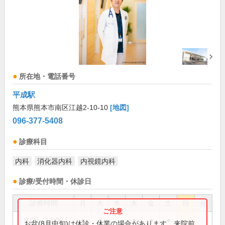
所在地・電話番号
平成駅
熊本県熊本市南区江越2-10-10
[地図]
096-377-5408
診療科目
内科
消化器内科
内視鏡内科
診療/受付時間・休診日
診療時間
月
火
水
木
金
土
日
祝
9:00～13:00
●
●
●
●
●
お盆(8月中旬)は休診・休業の場合があります。来院前