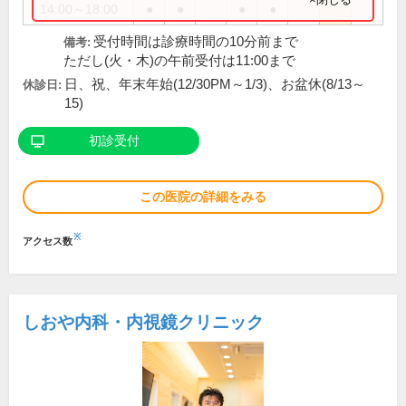
14:00～18:00
●
●
●
●
受付時間は診療時間の10分前まで
備考:
ただし(火・木)の午前受付は11:00まで
日、祝、年末年始(12/30PM～1/3)、お盆休(8/13～
休診日:
15)
初診受付
この医院の詳細をみる
※
アクセス数
しおや内科・内視鏡クリニック