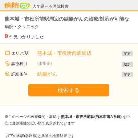
病院なび
人で選べる医院検索
熊本城・市役所前駅周辺の結腸がんの治療/対応が可能な
病院・クリニック
9
件見つかりました
熊本城・市役所前駅周辺
エリア/駅
変更
(未指定)
診療科目
追加
結腸がん
詳細条件
変更
検索する
※このページの医療機関・薬局は
熊本城・市役所前駅(熊本市電A系統)
を中
心に直線距離の近い順で表示されています
以下の各駅(各路線)と共通の検索結果です