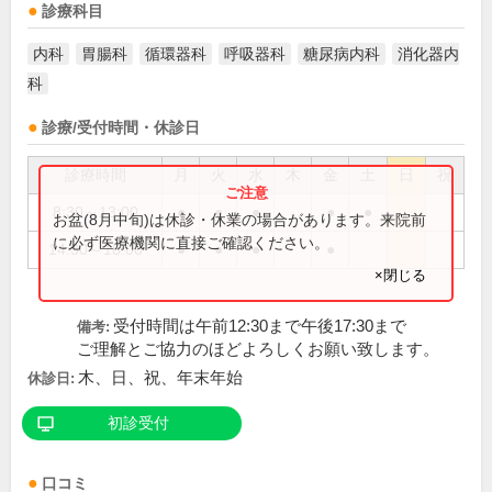
診療科目
内科
胃腸科
循環器科
呼吸器科
糖尿病内科
消化器内
科
診療/受付時間・休診日
診療時間
月
火
水
木
金
土
日
祝
8:30～13:00
●
●
●
●
●
お盆(8月中旬)は休診・休業の場合があります。来院前
に必ず医療機関に直接ご確認ください。
14:30～18:00
●
●
●
●
×閉じる
受付時間は午前12:30まで午後17:30まで
備考:
ご理解とご協力のほどよろしくお願い致します。
木、日、祝、年末年始
休診日:
初診受付
口コミ