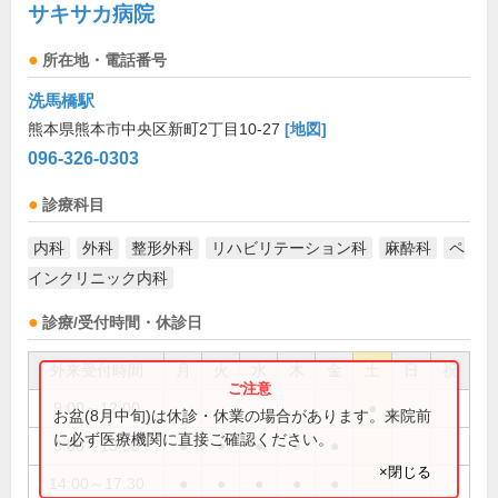
サキサカ病院
所在地・電話番号
洗馬橋駅
熊本県熊本市中央区新町2丁目10-27
[地図]
096-326-0303
診療科目
内科
外科
整形外科
リハビリテーション科
麻酔科
ペ
インクリニック内科
診療/受付時間・休診日
外来受付時間
月
火
水
木
金
土
日
祝
9:00～12:00
●
お盆(8月中旬)は休診・休業の場合があります。来院前
に必ず医療機関に直接ご確認ください。
9:00～13:00
●
●
●
●
●
×閉じる
14:00～17:30
●
●
●
●
●