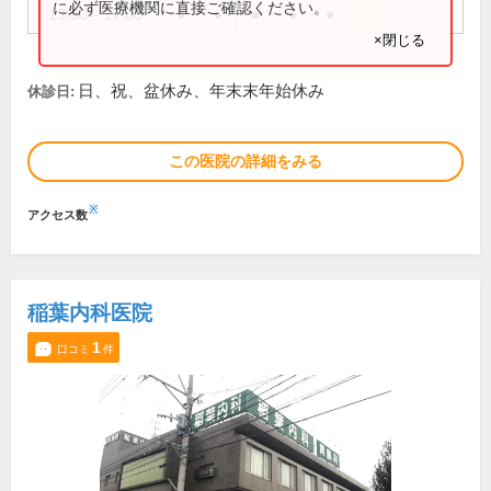
に必ず医療機関に直接ご確認ください。
13:30～17:00
●
●
●
●
●
×閉じる
日、祝、盆休み、年末末年始休み
休診日:
この医院の詳細をみる
※
アクセス数
稲葉内科医院
1
口コミ
件