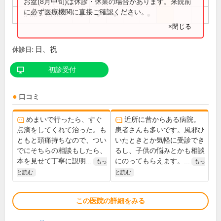
お盆(8月中旬)は休診・休業の場合があります。来院前
に必ず医療機関に直接ご確認ください。
9:00～18:00
●
●
●
●
●
×閉じる
日、祝
休診日:
初診受付
口コミ
めまいで行ったら、すぐ
近所に昔からある病院。
点滴をしてくれて治った。も
患者さんも多いです。風邪ひ
ともと頭痛持ちなので、つい
いたときとか気軽に受診でき
でにそちらの相談もしたら、
るし、子供の悩みとかも相談
本を見せて丁寧に説明...
にのってもらえます。...
もっ
もっ
と読む
と読む
この医院の詳細をみる