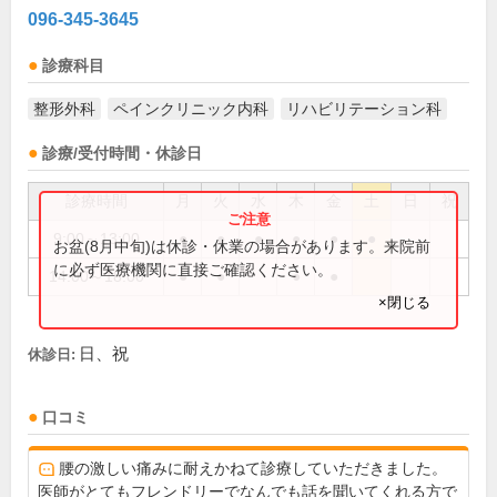
096-345-3645
診療科目
整形外科
ペインクリニック内科
リハビリテーション科
診療/受付時間・休診日
診療時間
月
火
水
木
金
土
日
祝
9:00～13:00
●
●
●
●
●
●
お盆(8月中旬)は休診・休業の場合があります。来院前
に必ず医療機関に直接ご確認ください。
14:00～18:00
●
●
●
●
×閉じる
日、祝
休診日:
口コミ
腰の激しい痛みに耐えかねて診療していただきました。
医師がとてもフレンドリーでなんでも話を聞いてくれる方で