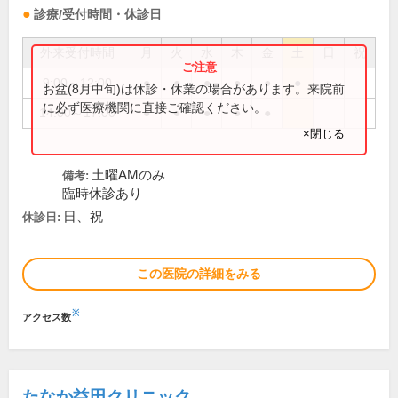
診療/受付時間・休診日
外来受付時間
月
火
水
木
金
土
日
祝
9:00～12:00
●
●
●
●
●
●
お盆(8月中旬)は休診・休業の場合があります。来院前
に必ず医療機関に直接ご確認ください。
14:00～17:00
●
●
●
●
●
×閉じる
土曜AMのみ
備考:
臨時休診あり
日、祝
休診日:
この医院の詳細をみる
※
アクセス数
たなか益田クリニック