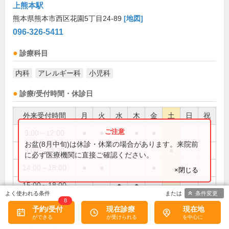
上熊本駅
熊本県熊本市西区花園5丁目24-89
[地図]
096-326-5411
診療科目
内科
アレルギー科
小児科
診療/受付時間・休診日
外来受付時間
月
火
水
木
金
土
日
祝
9:00～12:00
●
●
●
●
●
お盆(8月中旬)は休診・休業の場合があります。来院前
9:00～13:30
●
に必ず医療機関に直接ご確認ください。
14:00～18:00
●
●
●
×閉じる
15:00～18:00
●
●
条件変更
8
水・木曜PM15:00～18:00
備考:
予約/受付
現在診療
現在地
土曜13:30まで
日・祝
休診日: