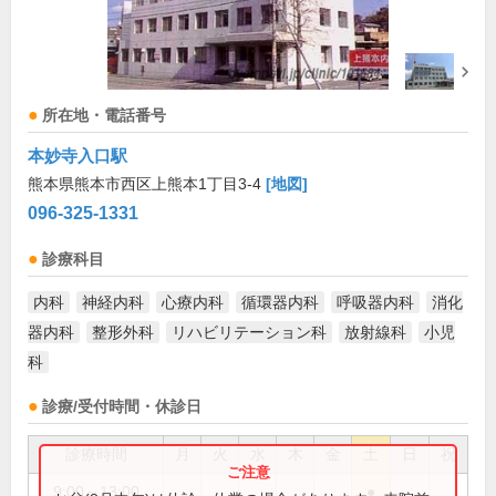
所在地・電話番号
本妙寺入口駅
熊本県熊本市西区上熊本1丁目3-4
[地図]
096-325-1331
診療科目
内科
神経内科
心療内科
循環器内科
呼吸器内科
消化
器内科
整形外科
リハビリテーション科
放射線科
小児
科
診療/受付時間・休診日
診療時間
月
火
水
木
金
土
日
祝
9:00～13:00
●