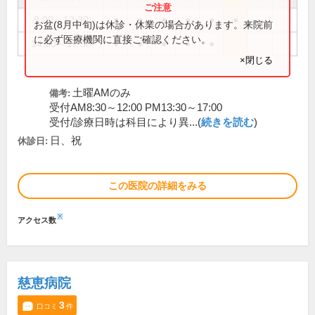
9:00～12:30
●
●
●
●
●
●
お盆(8月中旬)は休診・休業の場合があります。来院前
に必ず医療機関に直接ご確認ください。
14:00～17:30
●
●
●
●
●
×閉じる
土曜AMのみ
備考:
受付AM8:30～12:00 PM13:30～17:00
受付/診療日時は科目により異...(
続きを読む
)
日、祝
休診日:
この医院の詳細をみる
※
アクセス数
慈恵病院
3
口コミ
件