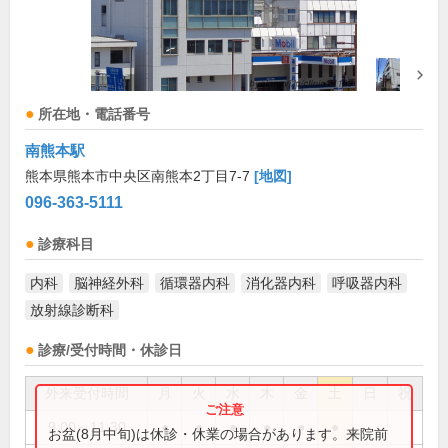
所在地・電話番号
南熊本駅
熊本県熊本市中央区南熊本2丁目7-7
[地図]
096-363-5111
診療科目
内科
脳神経外科
循環器内科
消化器内科
呼吸器内科
放射線診断科
診療/受付時間・休診日
外来受付時間
月
火
水
木
金
土
日
祝
9:00～11:30
●
●
●
●
●
●
お盆(8月中旬)は休診・休業の場合があります。来院前