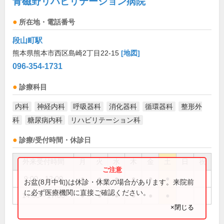
青磁野リハビリテーション病院
所在地・電話番号
段山町駅
熊本県熊本市西区島崎2丁目22-15
[地図]
096-354-1731
診療科目
内科
神経内科
呼吸器科
消化器科
循環器科
整形外
科
糖尿病内科
リハビリテーション科
診療/受付時間・休診日
外来受付時間
月
火
水
木
金
土
日
祝
9:00～12:00
●
●
●
●
●
●
お盆(8月中旬)は休診・休業の場合があります。来院前
に必ず医療機関に直接ご確認ください。
14:00～17:00
●
●
●
●
●
●
×閉じる