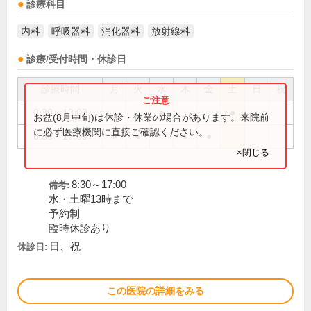
診療科目
内科
呼吸器科
消化器科
放射線科
診療/受付時間・休診日
診療時間
月
火
水
木
金
土
日
祝
8:30～13:00
●
●
お盆(8月中旬)は休診・休業の場合があります。来院前
に必ず医療機関に直接ご確認ください。
8:30～17:00
●
●
●
●
×閉じる
8:30～17:00
備考:
水・土曜13時まで
予約制
臨時休診あり
日、祝
休診日:
この医院の詳細をみる