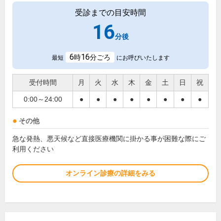
受診までの目安時間
16
分後
6
16
時
分ごろ
最短
にお呼びいたします
受付時間
月
火
水
木
金
土
日
祝
0:00～24:00
●
●
●
●
●
●
●
●
その他
急な発熱、悪天候など直接医療機関に掛かる事が困難な際にご
利用ください
オンライン診療の詳細をみる