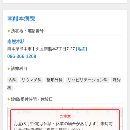
南熊本病院
所在地・電話番号
南熊本駅
熊本県熊本市中央区南熊本3丁目7-27
[地図]
096-366-1268
診療科目
内科
リウマチ科
整形外科
リハビリテーション科
麻酔
科
診療/受付時間・休診日
診療時間
月
火
水
木
金
土
日
祝
9:00～12:30
●
●
●
●
●
●
お盆(8月中旬)は休診・休業の場合があります。来院前
に必ず医療機関に直接ご確認ください。