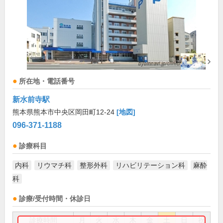
所在地・電話番号
新水前寺駅
熊本県熊本市中央区岡田町12-24
[地図]
096-371-1188
診療科目
内科
リウマチ科
整形外科
リハビリテーション科
麻酔
科
診療/受付時間・休診日
診療時間
月
火
水
木
金
土
日
祝