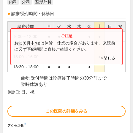
内科
外科
整形外科
診療/受付時間・休診日
診療時間
月
火
水
木
金
土
日
祝
9:00～12:00
●
●
●
●
●
お盆(8月中旬)は休診・休業の場合があります。来院前
9:00～12:30
●
に必ず医療機関に直接ご確認ください。
13:00～16:00
●
×閉じる
13:30～18:00
●
●
●
●
受付時間は診療終了時間の30分前まで
備考:
臨時休診あり
日、祝
休診日:
この医院の詳細をみる
※
アクセス数