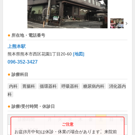
所在地・電話番号
上熊本駅
熊本県熊本市西区花園1丁目20-60
[地図]
096-352-3427
診療科目
内科
胃腸科
循環器科
呼吸器科
糖尿病内科
消化器内
科
診療/受付時間・休診日
診療時間
月
火
水
木
金
土
日
祝
8:30～13:00
●
●
●
●
●
お盆(8月中旬)は休診・休業の場合があります。来院前