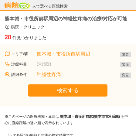
病院なび
人で選べる医院検索
熊本城・市役所前駅周辺の神経性疼痛の治療/対応が可能
な
病院・クリニック
28
件見つかりました
熊本城・市役所前駅周辺
エリア/駅
変更
(未指定)
診療科目
追加
神経性疼痛
詳細条件
変更
検索する
※このページの医療機関・薬局は
熊本城・市役所前駅(熊本市電A系統)
を中
心に直線距離の近い順で表示されています
以下の各駅(各路線)と共通の検索結果です