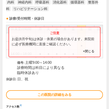
内科
神経内科
呼吸器科
消化器科
循環器科
整形外
科
リハビリテーション科
診療/受付時間・休診日
外来受付時間
月
火
水
木
金
土
日
祝
9:00～13:00
●
●
●
●
●
お盆(8月中旬)は休診・休業の場合があります。来院前
に必ず医療機関に直接ご確認ください。
9:00～14:00
●
×閉じる
14:00～18:00
●
●
●
●
●
土曜9:00～14:00
備考:
診療時間は科目により異なる
臨時休診あり
日、祝
休診日:
この医院の詳細をみる
※
アクセス数