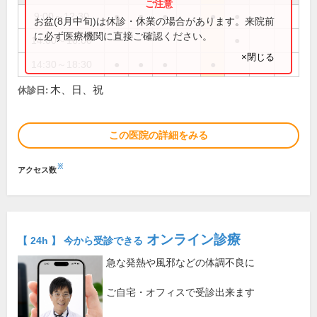
9:00～12:30
●
●
●
●
●
お盆(8月中旬)は休診・休業の場合があります。来院前
に必ず医療機関に直接ご確認ください。
14:00～16:00
●
×閉じる
14:30～18:30
●
●
●
●
木、日、祝
休診日:
この医院の詳細をみる
※
アクセス数
オンライン診療
【 24h 】 今から受診できる
急な発熱や風邪などの体調不良に
ご自宅・オフィスで受診出来ます