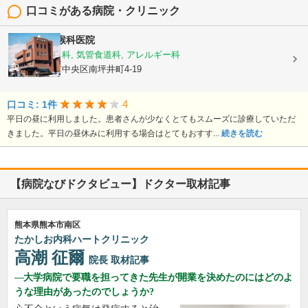
口コミがある病院・クリニック
熊谷耳鼻咽喉科医院
耳鼻いんこう科, 気管食道科, アレルギー科
熊本県熊本市中央区南坪井町4-19
4
口コミ: 1件
平日の昼に利用しました。患者さんが少なくとてもスムーズに診療していただ
きました。平日の昼休みに利用する場合はとてもおすす...
続きを読む
【病院なびドクタビュー】ドクター取材記事
熊本県熊本市南区
たかしお内科ハートクリニック
高潮 征爾
院長
取材記事
大学病院で要職を担ってきた先生が開業を決めたのにはどのよ
うな理由があったのでしょうか?