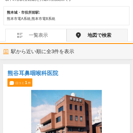
熊本城・市役所前駅:
熊本市電A系統,熊本市電B系統
一覧表示
地図で検索
駅から近い順に全
3
件を表示
熊谷耳鼻咽喉科医院
1
口コミ
件