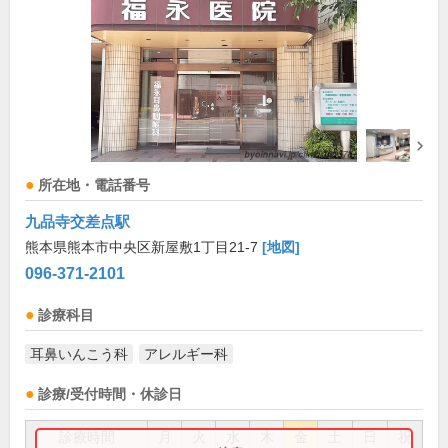
所在地・電話番号
九品寺交差点駅
熊本県熊本市中央区新屋敷1丁目21-7
[地図]
096-371-2101
診療科目
耳鼻いんこう科
アレルギー科
診療/受付時間・休診日
診療時間
月
火
水
木
金
土
日
祝