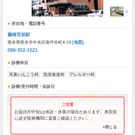
所在地・電話番号
藤崎宮前駅
熊本県熊本市中央区南坪井町4-19
[地図]
096-352-1521
診療科目
耳鼻いんこう科
気管食道科
アレルギー科
診療/受付時間・休診日
診療時間
月
火
水
木
金
土
日
祝
9:00～13:00
●
●
●
●
●
お盆(8月中旬)は休診・休業の場合があります。来院前
に必ず医療機関に直接ご確認ください。
14:30～18:00
●
●
●
●
×閉じる