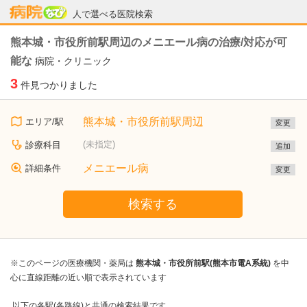
病院なび
人で選べる医院検索
熊本城・市役所前駅周辺のメニエール病の治療/対応が可
能な
病院・クリニック
3
件見つかりました
熊本城・市役所前駅周辺
エリア/駅
変更
(未指定)
診療科目
追加
メニエール病
詳細条件
変更
検索する
※このページの医療機関・薬局は
熊本城・市役所前駅(熊本市電A系統)
を中
心に直線距離の近い順で表示されています
以下の各駅(各路線)と共通の検索結果です