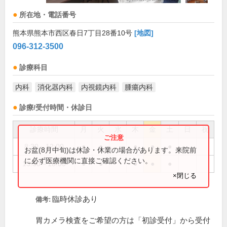
所在地・電話番号
熊本県熊本市西区春日7丁目28番10号
[地図]
096-312-3500
診療科目
内科
消化器内科
内視鏡内科
腫瘍内科
診療/受付時間・休診日
診療時間
月
火
水
木
金
土
日
祝
8:30～12:00
●
●
●
●
●
お盆(8月中旬)は休診・休業の場合があります。来院前
に必ず医療機関に直接ご確認ください。
13:30～18:00
●
●
●
●
●
×閉じる
臨時休診あり
備考:
胃カメラ検査をご希望の方は「初診受付」から受付