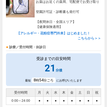
お薬はお近くの薬局、宅配便でお受け取り
登園許可証・診断書も発行可
【夜間休日・全国エリア】
【健康保険適用】
【アレルギー・花粉症専門外来】はじめました！
こちらから＞＞
診療／受付時間・休診日
受診までの目安時間
21
分後
8
54
時
分ごろ
最短
にお呼びいたします
受付時間
月
火
水
木
金
土
日
祝
0:00～24:00
●
●
●
●
●
●
●
●