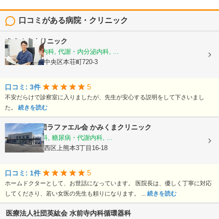
口コミがある病院・クリニック
きさぬきクリニック
糖尿病内科, 内科, 代謝・内分泌内科, ...
熊本県熊本市中央区本荘町720-3
5
口コミ: 3件
不安だらけで診察室に入りましたが、先生が安心する説明をして下さいまし
た。
続きを読む
医療法人社団ラファエル会
かみくまクリニック
整形外科, 内科, 糖尿病・代謝内科, ...
熊本県熊本市西区上熊本3丁目16-18
5
口コミ: 1件
ホームドクターとして、お世話になっています。 医院長は、優しく丁寧に対応
してくださり、若い女医の先生も頼りになります。 ...
続きを読む
医療法人社団英紘会
水前寺内科循環器科