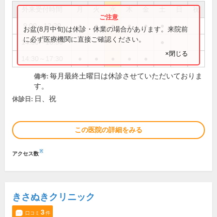
外来受付時間
月
火
水
木
金
土
日
祝
9:00～12:30
●
●
●
●
●
●
お盆(8月中旬)は休診・休業の場合があります。来院前
に必ず医療機関に直接ご確認ください。
14:30～16:30
●
×閉じる
14:30～17:30
●
●
●
●
●
毎月最終土曜日は休診させていただいておりま
備考:
す。
日、祝
休診日:
この医院の詳細をみる
※
アクセス数
きさぬきクリニック
3
口コミ
件