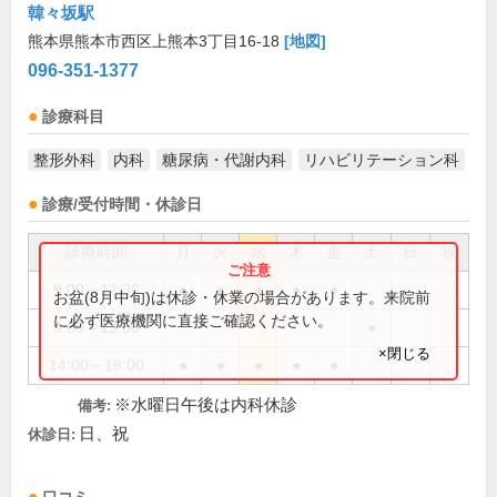
韓々坂駅
熊本県熊本市西区上熊本3丁目16-18
[地図]
096-351-1377
診療科目
整形外科
内科
糖尿病・代謝内科
リハビリテーション科
診療/受付時間・休診日
診療時間
月
火
水
木
金
土
日
祝
9:00～12:30
●
●
●
●
●
お盆(8月中旬)は休診・休業の場合があります。来院前
に必ず医療機関に直接ご確認ください。
9:00～13:00
●
×閉じる
14:00～18:00
●
●
●
●
●
※水曜日午後は内科休診
備考:
日、祝
休診日: