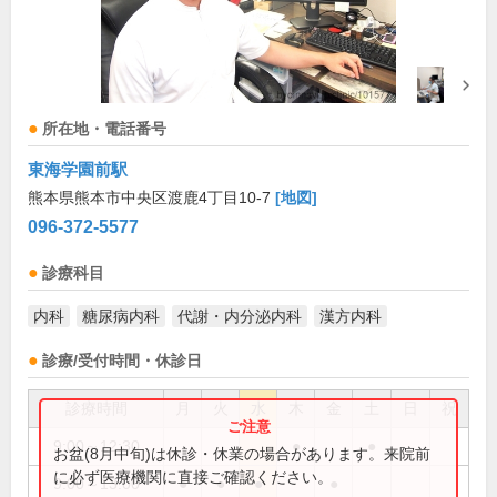
所在地・電話番号
東海学園前駅
熊本県熊本市中央区渡鹿4丁目10-7
[地図]
096-372-5577
診療科目
内科
糖尿病内科
代謝・内分泌内科
漢方内科
診療/受付時間・休診日
診療時間
月
火
水
木
金
土
日
祝
9:00～12:30
●
●
お盆(8月中旬)は休診・休業の場合があります。来院前
に必ず医療機関に直接ご確認ください。
9:00～13:00
●
●
●
●