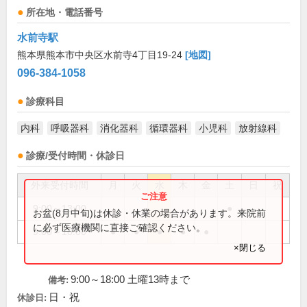
所在地・電話番号
水前寺駅
熊本県熊本市中央区水前寺4丁目19-24
[地図]
096-384-1058
診療科目
内科
呼吸器科
消化器科
循環器科
小児科
放射線科
診療/受付時間・休診日
外来受付時間
月
火
水
木
金
土
日
祝
9:00～13:00
●
お盆(8月中旬)は休診・休業の場合があります。来院前
に必ず医療機関に直接ご確認ください。
9:00～18:00
●
●
●
●
●
×閉じる
9:00～18:00 土曜13時まで
備考:
日・祝
休診日: