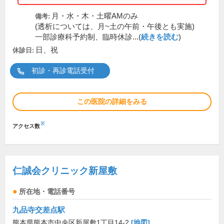
月・水・木・土曜AMのみ
備考:
(透析については、月~土の午前・午後とも実施)
一部診療科予約制、臨時休診...(
続きを読む
)
日、祝
休診日:
初診・再診電話受付
この医院の詳細をみる
※
アクセス数
仁誠会クリニック新屋敷
所在地・電話番号
九品寺交差点駅
熊本県熊本市中央区新屋敷1丁目14-2
[地図]