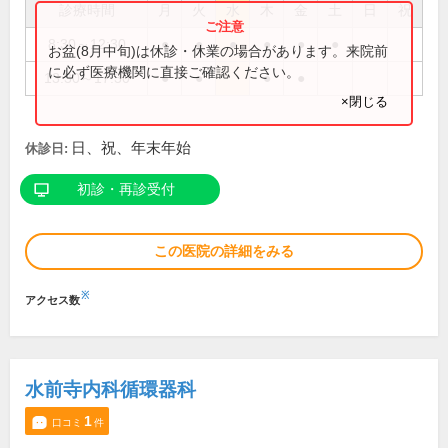
診療時間
月
火
水
木
金
土
日
祝
8:30～12:30
●
●
●
●
●
●
お盆(8月中旬)は休診・休業の場合があります。来院前
に必ず医療機関に直接ご確認ください。
13:30～17:30
●
●
●
●
×閉じる
日、祝、年末年始
休診日:
初診・再診受付
この医院の詳細をみる
※
アクセス数
水前寺内科循環器科
1
口コミ
件