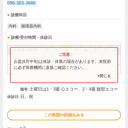
096-383-3880
診療科目
内科
循環器内科
診療/受付時間・休診日
外来受付時間
月
火
水
木
金
土
日
祝
8:30～12:00
●
●
●
●
●
●
お盆(8月中旬)は休診・休業の場合があります。来院前
に必ず医療機関に直接ご確認ください。
14:00～17:00
●
●
●
●
×閉じる
土曜日は1・3週 心エコー、2・4週 腹部エコー
備考:
日、祝
休診日:
この医院の詳細をみる
※