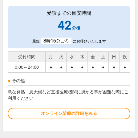
受診までの目安時間
42
分後
8
16
時
分ごろ
最短
にお呼びいたします
受付時間
月
火
水
木
金
土
日
祝
0:00～24:00
●
●
●
●
●
●
●
●
その他
急な発熱、悪天候など直接医療機関に掛かる事が困難な際にご
利用ください
オンライン診療の詳細をみる