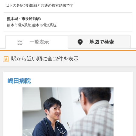
以下の各駅(各路線)と共通の検索結果です
熊本城・市役所前駅:
熊本市電A系統,熊本市電B系統
一覧表示
地図で検索
駅から近い順に全
12
件を表示
嶋田病院