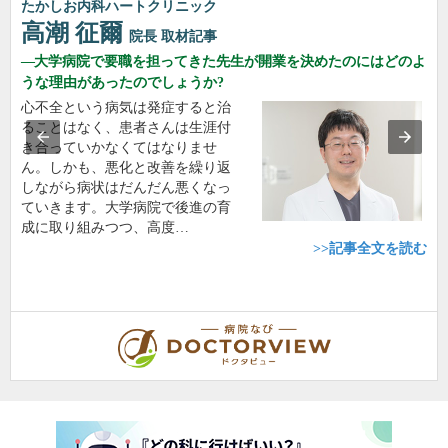
たかしお内科ハートクリニック
高潮 征爾
院長
取材記事
大学病院で要職を担ってきた先生が開業を決めたのにはどのよ
うな理由があったのでしょうか?
心不全という病気は発症すると治
ることはなく、患者さんは生涯付
き合っていかなくてはなりませ
ん。しかも、悪化と改善を繰り返
しながら病状はだんだん悪くなっ
ていきます。大学病院で後進の育
成に取り組みつつ、高度…
>>記事全文を読む