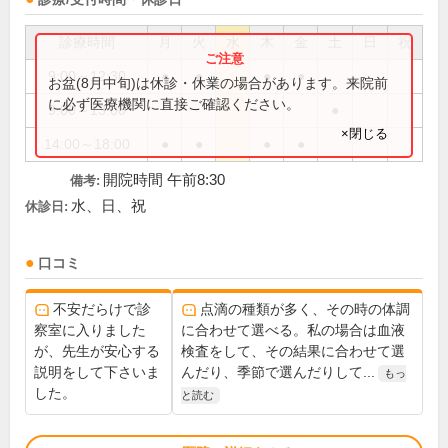
診療時間
月
火
水
木
金
土
日
祝
9:00～12:30
●
●
●
●
お盆(8月中旬)は休診・休業の場合があります。来院前
に必ず医療機関に直接ご確認ください。
9:00～13:00
●
×閉じる
14:00～18:00
●
●
●
●
開院時間 午前8:30
備考:
水、日、祝
休診日:
口コミ
不安だらけで診
点滴の種類が多く、その時の体調
察室に入りました
に合わせて選べる。私の場合は血液
が、先生が安心する
検査をして、その結果に合わせて選
説明をして下さいま
んだり、季節で選んだりして...
もっ
した。
と読む