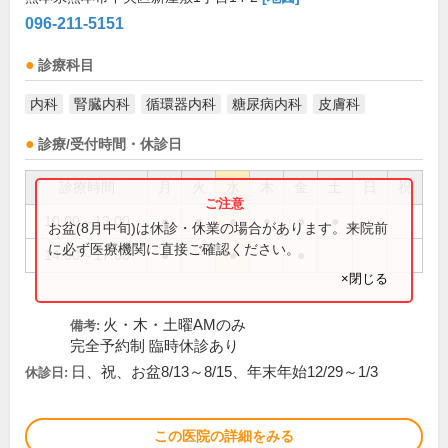
096-211-5151
診療科目
内科
腎臓内科
循環器内科
糖尿病内科
皮膚科
診療/受付時間・休診日
診療時間
月
火
水
木
金
土
日
祝
10:00～13:00
●
●
●
●
●
●
お盆(8月中旬)は休診・休業の場合があります。来院前
に必ず医療機関に直接ご確認ください。
14:00～17:00
●
●
●
×閉じる
火・木・土曜AMのみ
備考:
完全予約制 臨時休診あり
日、祝、お盆8/13～8/15、年末年始12/29～1/3
休診日:
この医院の詳細をみる