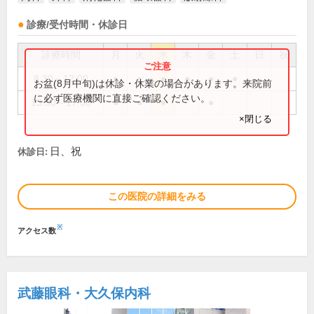
診療/受付時間・休診日
診療時間
月
火
水
木
金
土
日
祝
8:30～12:00
●
●
●
●
●
●
お盆(8月中旬)は休診・休業の場合があります。来院前
に必ず医療機関に直接ご確認ください。
13:30～17:00
●
●
●
●
×閉じる
日、祝
休診日:
この医院の詳細をみる
※
アクセス数
武藤眼科・大久保内科