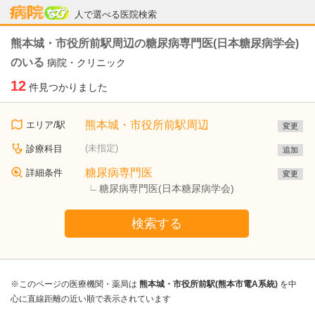
病院なび
人で選べる医院検索
熊本城・市役所前駅周辺の糖尿病専門医(日本糖尿病学会)
のいる
病院・クリニック
12
件見つかりました
熊本城・市役所前駅周辺
エリア/駅
変更
(未指定)
診療科目
追加
糖尿病専門医
詳細条件
変更
糖尿病専門医(日本糖尿病学会)
検索する
※このページの医療機関・薬局は
熊本城・市役所前駅(熊本市電A系統)
を中
心に直線距離の近い順で表示されています