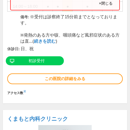
×閉じる
14:00～18:00
●
●
●
●
※受付は診察終了15分前までとなっておりま
備考:
す。
※発熱のある方や咳、咽頭痛など風邪症状のある方
は直...(
続きを読む
)
日、祝
休診日:
初診受付
この医院の詳細をみる
※
アクセス数
くまもと内科クリニック