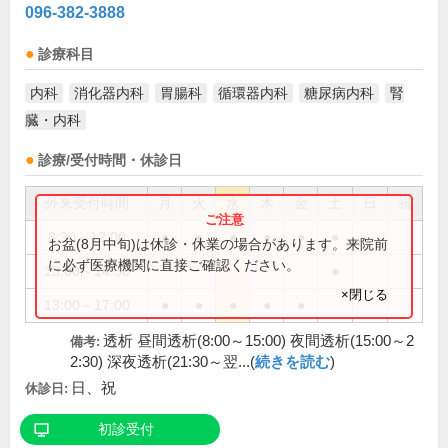
096-382-3888
診療科目
内科
消化器内科
胃腸科
循環器内科
糖尿病内科
腎
臓・内科
診療/受付時間・休診日
外来受付時間
月
火
水
木
金
土
日
祝
8:30～12:00
●
●
●
●
●
●
お盆(8月中旬)は休診・休業の場合があります。来院前
に必ず医療機関に直接ご確認ください。
13:00～14:30
●
×閉じる
13:00～17:00
●
●
●
●
●
透析 昼間透析(8:00～15:00) 夜間透析(15:00～2
備考:
2:30) 深夜透析(21:30～翌...(
続きを読む
)
日、祝
休診日:
初診受付