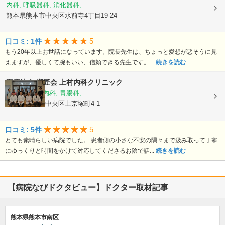
内科, 呼吸器科, 消化器科, ...
熊本県熊本市中央区水前寺4丁目19-24
5
口コミ: 1件
もう20年以上お世話になっています。院長先生は、ちょっと愛想が悪そうに見
えますが、優しくて腕もいい、信頼できる先生です。...
続きを読む
医療法人 継匠会
上村内科クリニック
内科, 消化器内科, 胃腸科, ...
熊本県熊本市中央区上京塚町4-1
5
口コミ: 5件
とても素晴らしい病院でした。 患者側の小さな不安の隅々まで汲み取って丁寧
にゆっくりと時間をかけて対応してくださるお陰で話...
続きを読む
【病院なびドクタビュー】ドクター取材記事
熊本県熊本市南区