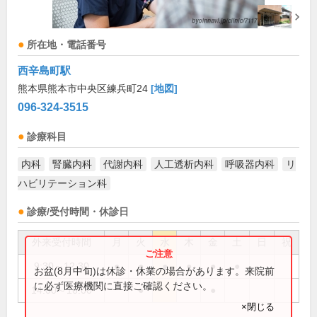
所在地・電話番号
西辛島町駅
熊本県熊本市中央区練兵町24
[地図]
096-324-3515
診療科目
内科
腎臓内科
代謝内科
人工透析内科
呼吸器内科
リ
ハビリテーション科
診療/受付時間・休診日
外来受付時間
月
火
水
木
金
土
日
祝
9:30～12:30
●
●
●
●
●
●
お盆(8月中旬)は休診・休業の場合があります。来院前
に必ず医療機関に直接ご確認ください。
14:00～16:00
●
●
×閉じる