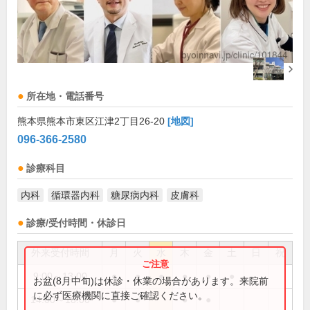
所在地・電話番号
熊本県熊本市東区江津2丁目26-20
[地図]
096-366-2580
診療科目
内科
循環器内科
糖尿病内科
皮膚科
診療/受付時間・休診日
外来受付時間
月
火
水
木
金
土
日
祝
9:00～13:00
●
●
●
●
●
●
お盆(8月中旬)は休診・休業の場合があります。来院前
に必ず医療機関に直接ご確認ください。
14:00～18:00
●
●
●
●