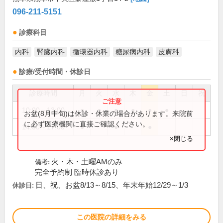
096-211-5151
診療科目
内科
腎臓内科
循環器内科
糖尿病内科
皮膚科
診療/受付時間・休診日
診療時間
月
火
水
木
金
土
日
祝
10:00～13:00
●
●
●
●
●
●
お盆(8月中旬)は休診・休業の場合があります。来院前
に必ず医療機関に直接ご確認ください。
14:00～17:00
●
●
●
×閉じる
火・木・土曜AMのみ
備考:
完全予約制 臨時休診あり
日、祝、お盆8/13～8/15、年末年始12/29～1/3
休診日:
この医院の詳細をみる