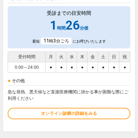
受診までの目安時間
1
26
時間
分後
11
3
時
分ごろ
最短
にお呼びいたします
受付時間
月
火
水
木
金
土
日
祝
0:00～24:00
●
●
●
●
●
●
●
●
その他
急な発熱、悪天候など直接医療機関に掛かる事が困難な際にご
利用ください
オンライン診療の詳細をみる