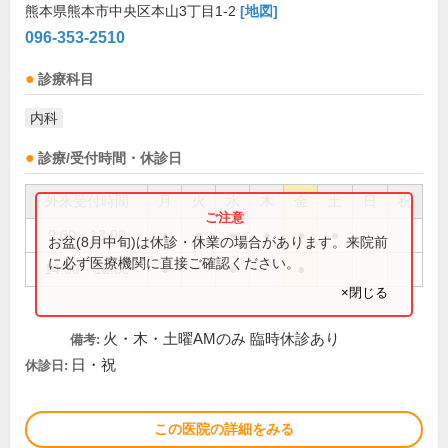
熊本県熊本市中央区本山3丁目1-2
[地図]
096-353-2510
診療科目
内科
診療/受付時間・休診日
外来受付時間
月
火
水
木
金
土
日
祝
9:00～13:00
●
●
●
●
●
●
お盆(8月中旬)は休診・休業の場合があります。来院前
に必ず医療機関に直接ご確認ください。
14:00～18:00
●
●
●
×閉じる
火・木・土曜AMのみ 臨時休診あり
備考:
日・祝
休診日:
この医院の詳細をみる