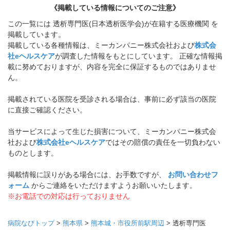
《掲載している情報についてのご注意》
この一覧には 透析専門医(日本透析医学会)が在籍する医療機関 を
掲載しています。
掲載している各種情報は、ミーカンパニー株式会社および
株式会
社eヘルスケア
が調査した情報をもとにしています。 正確な情報掲
載に努めておりますが、内容を完全に保証するものではありませ
ん。
掲載されている医院を受診される場合は、事前に必ず該当の医院
に直接ご確認ください。
当サービスによって生じた損害について、ミーカンパニー株式会
社および
株式会社eヘルスケア
ではその賠償の責任を一切負わない
ものとします。
掲載情報に誤りがある場合には、お手数ですが、
お問い合わせフ
ォーム
からご連絡をいただけますようお願いいたします。
※お電話での対応は行っておりません
病院なびトップ
>
熊本県
>
熊本城・市役所前駅周辺
>
透析専門医