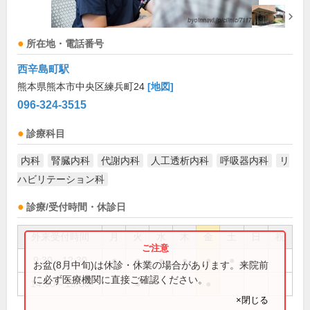
所在地・電話番号
西辛島町駅
熊本県熊本市中央区練兵町24
[地図]
096-324-3515
診療科目
内科
腎臓内科
代謝内科
人工透析内科
呼吸器内科
リ
ハビリテーション科
診療/受付時間・休診日
外来受付時間
月
火
水
木
金
土
日
祝
9:30～12:30
●
●
●
●
●
●
お盆(8月中旬)は休診・休業の場合があります。来院前
に必ず医療機関に直接ご確認ください。
14:00～16:00
●
●
×閉じる