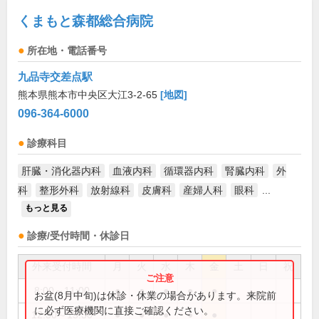
くまもと森都総合病院
所在地・電話番号
九品寺交差点駅
熊本県熊本市中央区大江3-2-65
[地図]
096-364-6000
診療科目
肝臓・消化器内科
血液内科
循環器内科
腎臓内科
外
科
整形外科
放射線科
皮膚科
産婦人科
眼科
...
もっと見る
診療/受付時間・休診日
外来受付時間
月
火
水
木
金
土
日
祝
8:00～11:00
●
●
●
●
●
お盆(8月中旬)は休診・休業の場合があります。来院前
に必ず医療機関に直接ご確認ください。
12:30～15:30
●
●
●
●
●