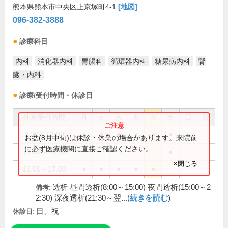
熊本県熊本市中央区上京塚町4-1
[地図]
096-382-3888
診療科目
内科
消化器内科
胃腸科
循環器内科
糖尿病内科
腎
臓・内科
診療/受付時間・休診日
外来受付時間
月
火
水
木
金
土
日
祝
8:30～12:00
●
●
●
●
●
●
お盆(8月中旬)は休診・休業の場合があります。来院前
に必ず医療機関に直接ご確認ください。
13:00～14:30
●
×閉じる
13:00～17:00
●
●
●
●
●
透析 昼間透析(8:00～15:00) 夜間透析(15:00～2
備考:
2:30) 深夜透析(21:30～翌...(
続きを読む
)
日、祝
休診日: