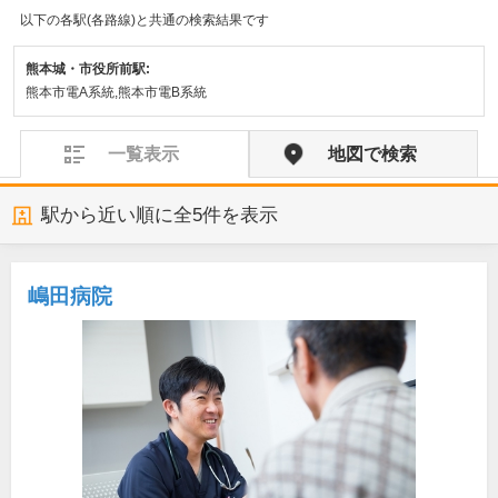
以下の各駅(各路線)と共通の検索結果です
熊本城・市役所前駅:
熊本市電A系統,熊本市電B系統
一覧表示
地図で検索
駅から近い順に全
5
件を表示
嶋田病院