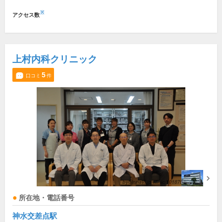
※
アクセス数
上村内科クリニック
5
口コミ
件
所在地・電話番号
神水交差点駅