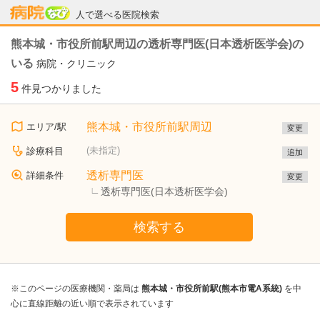
病院なび
人で選べる医院検索
熊本城・市役所前駅周辺の透析専門医(日本透析医学会)の
いる
病院・クリニック
5
件見つかりました
熊本城・市役所前駅周辺
エリア/駅
変更
(未指定)
診療科目
追加
透析専門医
詳細条件
変更
透析専門医(日本透析医学会)
検索する
※このページの医療機関・薬局は
熊本城・市役所前駅(熊本市電A系統)
を中
心に直線距離の近い順で表示されています