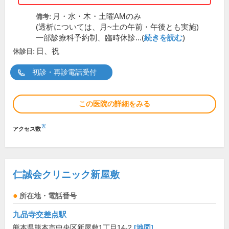
月・水・木・土曜AMのみ
備考:
(透析については、月~土の午前・午後とも実施)
一部診療科予約制、臨時休診...(
続きを読む
)
日、祝
休診日:
初診・再診電話受付
この医院の詳細をみる
※
アクセス数
仁誠会クリニック新屋敷
所在地・電話番号
九品寺交差点駅
熊本県熊本市中央区新屋敷1丁目14-2
[地図]