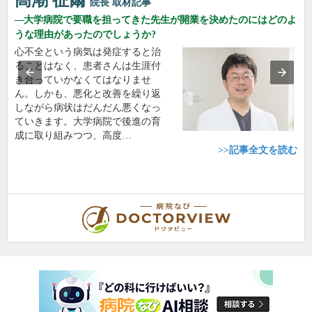
高潮 征爾
院長
取材記事
大学病院で要職を担ってきた先生が開業を決めたのにはどのよ
うな理由があったのでしょうか?
心不全という病気は発症すると治
ることはなく、患者さんは生涯付
き合っていかなくてはなりませ
ん。しかも、悪化と改善を繰り返
しながら病状はだんだん悪くなっ
ていきます。大学病院で後進の育
成に取り組みつつ、高度…
>>記事全文を読む