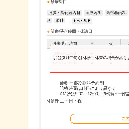
診療科目
肝臓・消化器内科
血液内科
循環器内科
科
眼科
...
もっと見る
診療/受付時間・休診日
外来受付時間
月
火
8:00～11:00
●
●
お盆(8月中旬)は休診・休業の場合があ
12:30～15:30
●
●
一部診療科予約制
備考:
診療時間は科目により異なる
AM診は9:00～12:00、PM診は一部診
土～日・祝
休診日:
こ