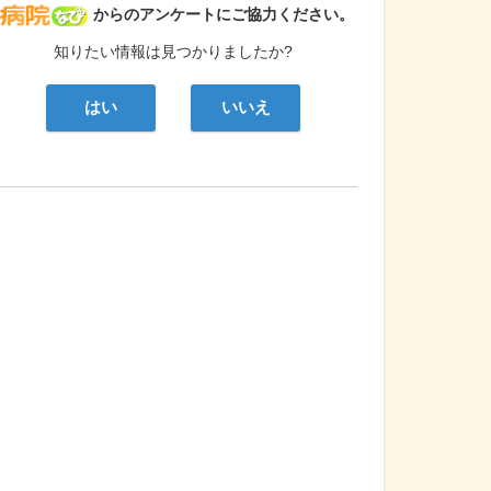
病院なび
からのアンケートにご協力ください。
知りたい情報は見つかりましたか?
はい
いいえ