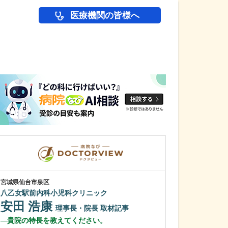
医療機関の皆様へ
医師(ドクター)の
宮城県仙台市泉区
東京都荒川区
八乙女駅前内科小児科クリニック
日下診療所
安田 浩康
石田 和也
理事長・院長
取材記事
貴院の特長を教えてください。
どのような患者