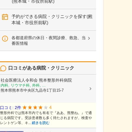
(熊本城・市役所前駅)
予約ができる病院・クリニックを探す(熊
本城・市役所前駅)
各都道府県の休日・夜間診療、救急、当
番医情報
口コミがある病院・クリニック
社会医療法人令和会
熊本整形外科病院
内科, リウマチ科, 外科, ...
熊本県熊本市中央区九品寺1丁目15-7
4
口コミ: 2件
整形外科では熊本市内でも有名で『ああ、熊整ね。』で通
じる病院です。受診患者数も多く待たされますが、検査や
レントゲン等、キ...
続きを読む