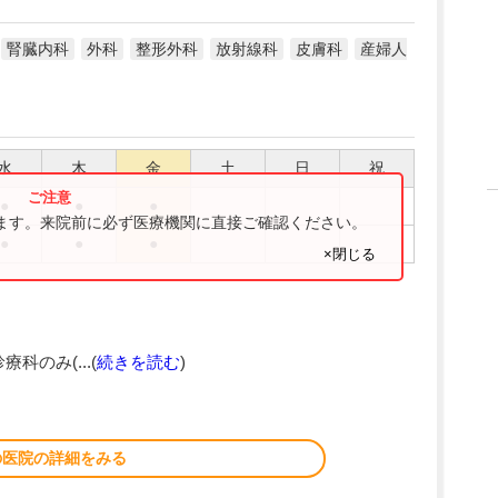
腎臓内科
外科
整形外科
放射線科
皮膚科
産婦人
水
木
金
土
日
祝
●
●
●
ります。来院前に必ず医療機関に直接ご確認ください。
●
●
●
×閉じる
療科のみ(...(
続きを読む
)
の医院の詳細をみる