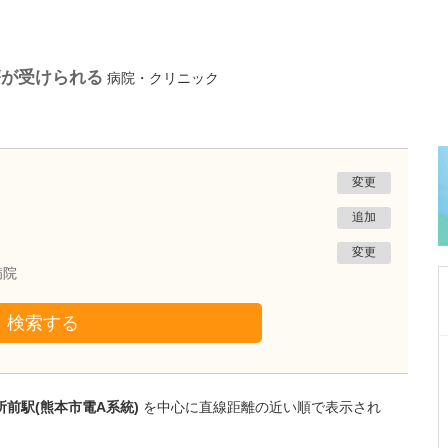
療が受けられる
病院・クリニック
変更
追加
変更
病院
検索する
熊本県熊本市南区
たかしお内科ハートクリニック
高潮 征爾
前駅(熊本市電A系統)
を中心に直線距離の近い順で表示され
院長
取材記事
大学病院で要職を担ってきた先生が開業を決め