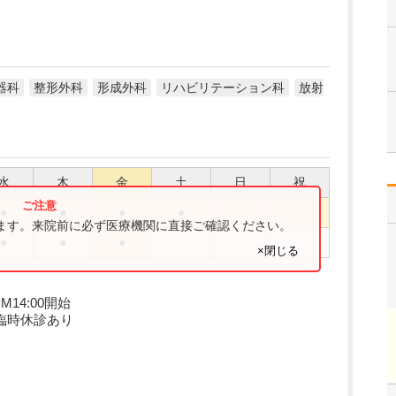
器科
整形外科
形成外科
リハビリテーション科
放射
水
木
金
土
日
祝
●
●
●
●
ります。来院前に必ず医療機関に直接ご確認ください。
●
●
●
×閉じる
M14:00開始
臨時休診あり