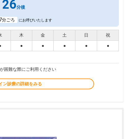
26
分後
7
分ごろ
にお呼びいたします
水
木
金
土
日
祝
●
●
●
●
●
●
が困難な際にご利用ください
イン診療の詳細をみる