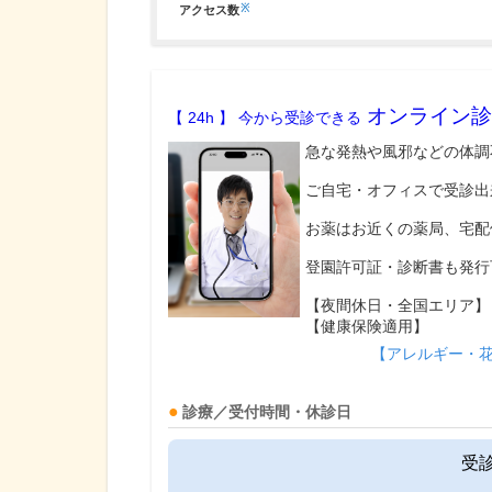
※
アクセス数
オンライン診
【 24h 】 今から受診できる
急な発熱や風邪などの体調
ご自宅・オフィスで受診出
お薬はお近くの薬局、宅配
登園許可証・診断書も発行
【夜間休日・全国エリア】
【健康保険適用】
【アレルギー・
診療／受付時間・休診日
受