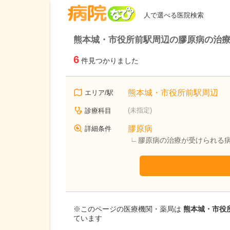
病院なび
人で選べる医院検索
熊本城・市役所前駅周辺の膠原病の治
6
件見つかりました
熊本城・市役所前駅周辺
エリア/駅
(未指定)
診療科目
膠原病
詳細条件
膠原病の治療が受けられる
※このページの医療機関・薬局は
熊本城・市役所
ています