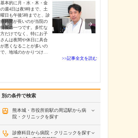
基本的に月・水・木・金
年代でみると、
の週4日は夜9時まで、土
が2～3割、ご高
曜日も午後5時までと、診
～2割、残りが大
療時間が長いのが当院の
いう感じで、幅
特長の一つです。多忙な
の方が来院され
方だけでなく、特にお子
邪、インフルエ
さんは夜間や休日に具合
型コロナウイル
が悪くなることが多いの
などをはじめと
で、地域のかかりつけ…
期疾患が6～7割
>>記事全文を読む
別の条件で検索
熊本城・市役所前駅の周辺駅から病
院・クリニックを探す
診療科目から病院・クリニックを探す