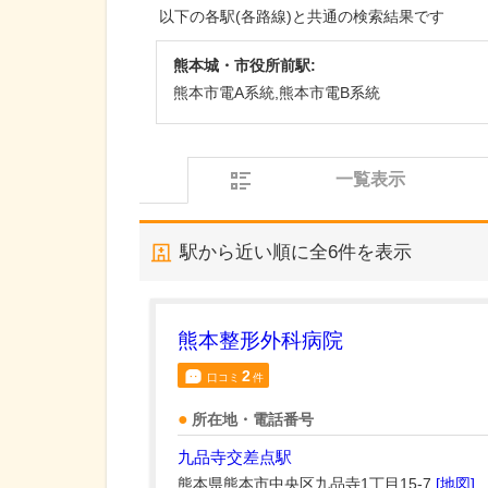
以下の各駅(各路線)と共通の検索結果です
熊本城・市役所前駅:
熊本市電A系統,熊本市電B系統
一覧表示
駅から近い順に全
6
件を表示
熊本整形外科病院
2
口コミ
件
所在地・電話番号
九品寺交差点駅
熊本県熊本市中央区九品寺1丁目15-7
[地図]