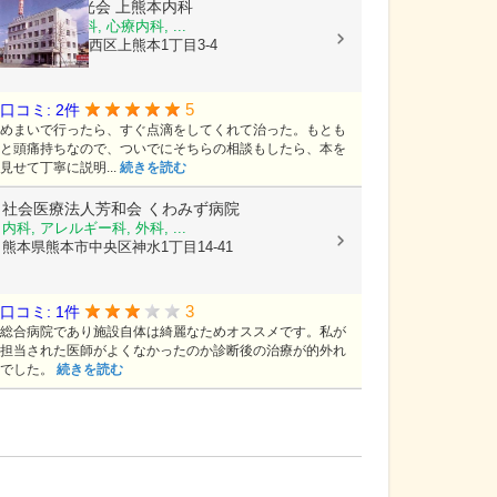
医療法人陽光会
上熊本内科
内科, 神経内科, 心療内科, ...
熊本県熊本市西区上熊本1丁目3-4
5
口コミ: 2件
めまいで行ったら、すぐ点滴をしてくれて治った。もとも
と頭痛持ちなので、ついでにそちらの相談もしたら、本を
見せて丁寧に説明...
続きを読む
社会医療法人芳和会
くわみず病院
内科, アレルギー科, 外科, ...
熊本県熊本市中央区神水1丁目14-41
3
口コミ: 1件
総合病院であり施設自体は綺麗なためオススメです。私が
担当された医師がよくなかったのか診断後の治療が的外れ
でした。
続きを読む