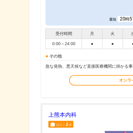
20
5
時
最短
受付時間
月
火
0:00～24:00
●
●
その他
急な発熱、悪天候など直接医療機関に掛かる事
オンラ
上熊本内科
2
口コミ
件