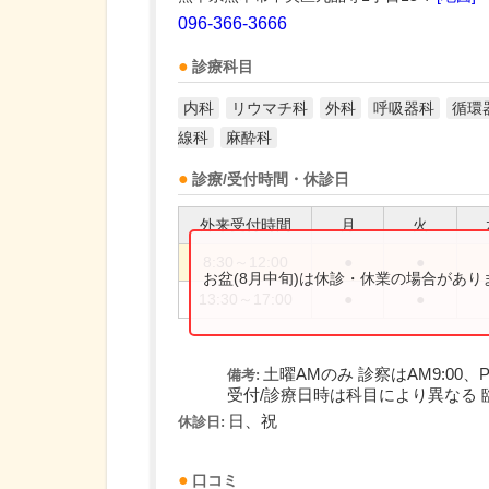
096-366-3666
診療科目
内科
リウマチ科
外科
呼吸器科
循環
線科
麻酔科
診療/受付時間・休診日
外来受付時間
月
火
8:30～12:00
●
●
お盆(8月中旬)は休診・休業の場合があ
13:30～17:00
●
●
土曜AMのみ 診察はAM9:00、P
備考:
受付/診療日時は科目により異なる 
日、祝
休診日:
口コミ