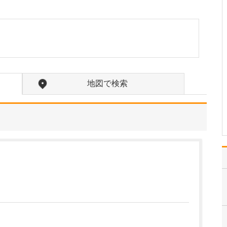
たのにはどのような理由があったのでしょうか?
心不全という病気は発症
すると治ることはなく、
患者さんは生涯付き合っ
ていかなくてはなりませ
ん。しかも、悪化と改善
を繰り返しながら病状は
だんだん悪くなっていき
地図で検索
ます。大学病院で後進の
育成に取り組みつつ、高
度…
>>記事全文を読む