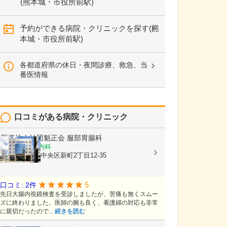
(熊本城・市役所前駅)
予約ができる病院・クリニックを探す(熊
本城・市役所前駅)
各都道府県の休日・夜間診療、救急、当
番医情報
口コミがある病院・クリニック
医療法人社団魁正会
服部胃腸科
消化器内科, 内科
熊本県熊本市中央区新町2丁目12-35
5
口コミ: 2件
先日大腸内視鏡検査を受診しましたが、苦痛も無くスムー
ズに終わりました。医師の腕も良く、看護婦の対応も非常
に親切だったので...
続きを読む