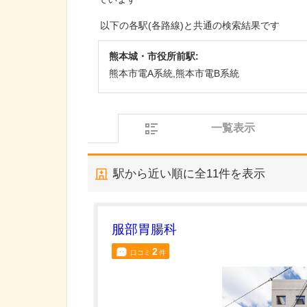
以下の各駅(各路線)と共通の検索結果です
熊本城・市役所前駅:
熊本市電A系統,熊本市電B系統
一覧表示
駅から近い順に全
11
件を表示
服部胃腸科
2
口コミ
件