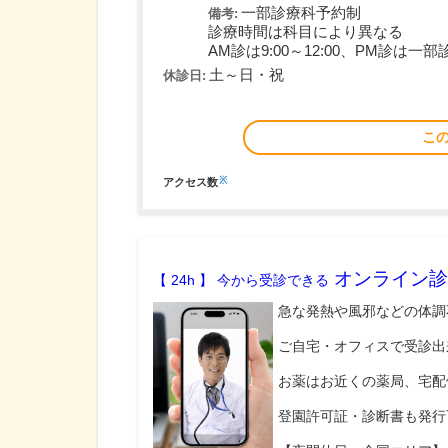
一部診療科予約制
備考:
診療時間は科目により異なる
AM診は9:00～12:00、PM診は一部診
土～日・祝
休診日:
こ
※
アクセス数
オンライン診
【 24h 】 今から受診できる
急な発熱や風邪などの体調
ご自宅・オフィスで受診出
お薬はお近くの薬局、宅配
登園許可証・診断書も発行