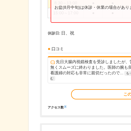
8:30～13:00
●
●
お盆(8月中旬)は休診・休業の場合があ
15:00～17:00
●
●
日、祝
休診日:
口コミ
先日大腸内視鏡検査を受診しましたが、
無くスムーズに終わりました。医師の腕も
看護婦の対応も非常に親切だったので...
も
む
こ
※
アクセス数