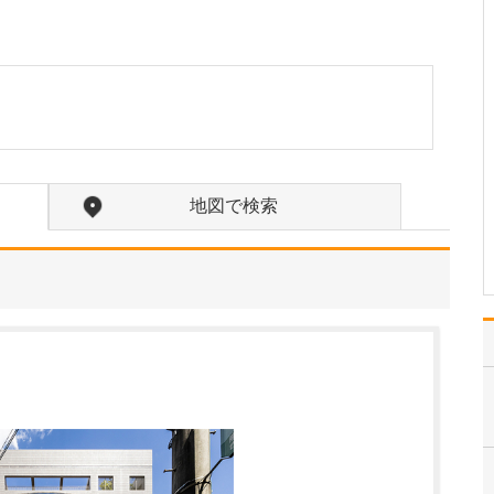
こちらのクリニックの特長をお聞かせくださ
い。
当院は、2015年に先代院
長の父から受け継ぎ、リ
ニューアルしました。以
来、地域の方々が体調面
で困ったときに、「ここ
に来れば安心だ」と思っ
ていただけるようなクリ
地図で検索
ニックになれるよう、私
が専門とする肛門科、…
>>記事全文を読む