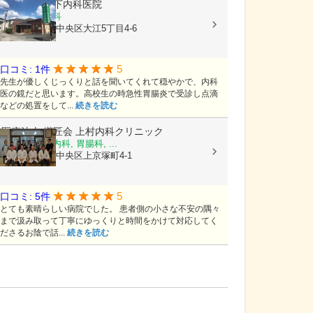
医療法人
竹下内科医院
内科, 胃腸内科
熊本県熊本市中央区大江5丁目4-6
5
口コミ: 1件
先生が優しくじっくりと話を聞いてくれて穏やかで、内科
医の鏡だと思います。高校生の時急性胃腸炎で受診し点滴
などの処置をして...
続きを読む
医療法人 継匠会
上村内科クリニック
内科, 消化器内科, 胃腸科, ...
熊本県熊本市中央区上京塚町4-1
5
口コミ: 5件
とても素晴らしい病院でした。 患者側の小さな不安の隅々
まで汲み取って丁寧にゆっくりと時間をかけて対応してく
ださるお陰で話...
続きを読む