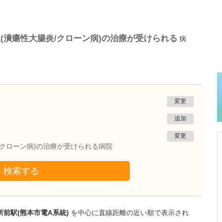
(潰瘍性大腸炎/クローン病)の治療が受けられる
病
変更
追加
変更
/クローン病)の治療が受けられる病院
検索する
神奈川県川崎市高津区
梶ヶ谷クリニック
羽生 健
院長
前駅(熊本市電A系統)
を中心に直線距離の近い順で表示され
羽生 友起子
副院長
取材記事