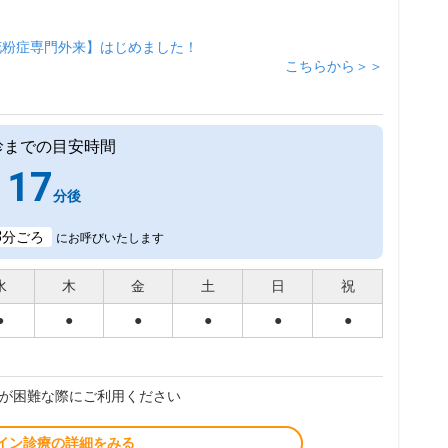
花粉症専門外来】はじめました！
こちらから＞＞
診までの目安時間
17
分後
8
分ごろ
にお呼びいたします
水
木
金
土
日
祝
●
●
●
●
●
●
が困難な際にご利用ください
イン診療の詳細をみる