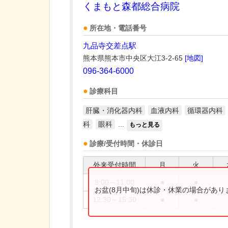
くまもと森都総合病院
所在地・電話番号
九品寺交差点駅
熊本県熊本市中央区大江3-2-65
[地図]
096-364-6000
診療科目
肝臓・消化器内科
血液内科
循環器内科
科
眼科
...
もっと見る
診療/受付時間・休診日
外来受付時間
月
火
8:00～11:00
●
●
お盆(8月中旬)は休診・休業の場合があ
12:30～15:30
●
●