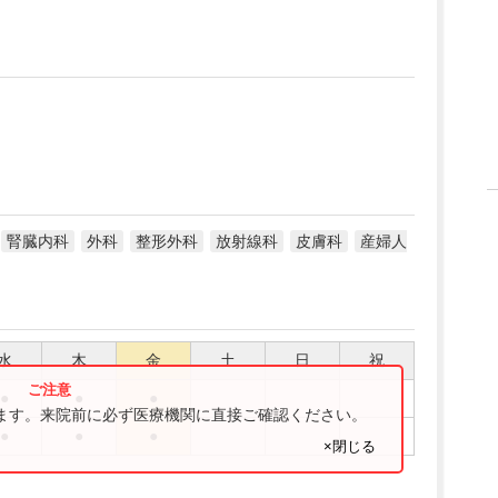
腎臓内科
外科
整形外科
放射線科
皮膚科
産婦人
水
木
金
土
日
祝
●
●
●
ります。来院前に必ず医療機関に直接ご確認ください。
●
●
●
×閉じる