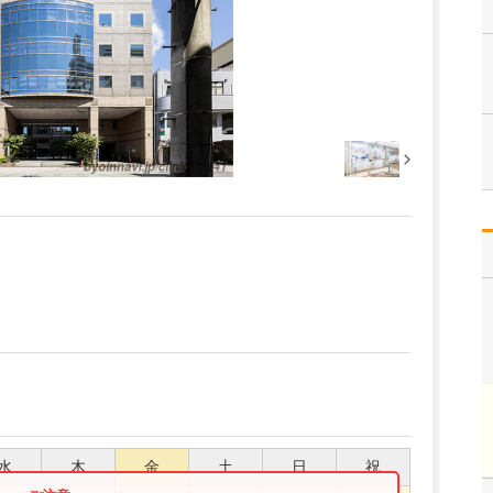
水
木
金
土
日
祝