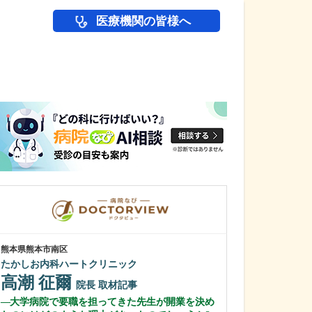
医療機関の皆様へ
医師(ドクター)の
熊本県熊本市南区
東京都豊島区
たかしお内科ハートクリニック
モモ・メディカ
高潮 征爾
百瀬 隆二
院長
取材記事
大学病院で要職を担ってきた先生が開業を決め
内視鏡検査に抵