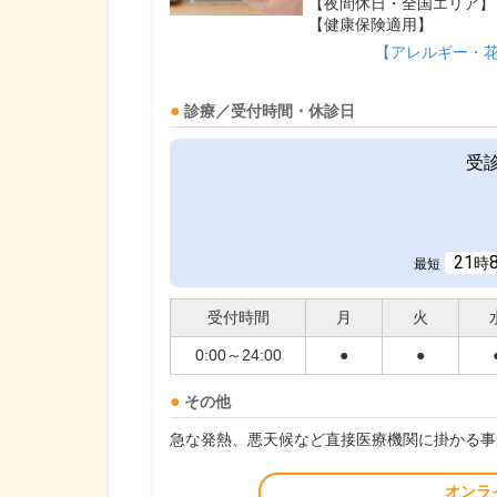
【夜間休日・全国エリア】
【健康保険適用】
【アレルギー・
診療／受付時間・休診日
受
21
時
最短
受付時間
月
火
0:00～24:00
●
●
その他
急な発熱、悪天候など直接医療機関に掛かる事
オンラ