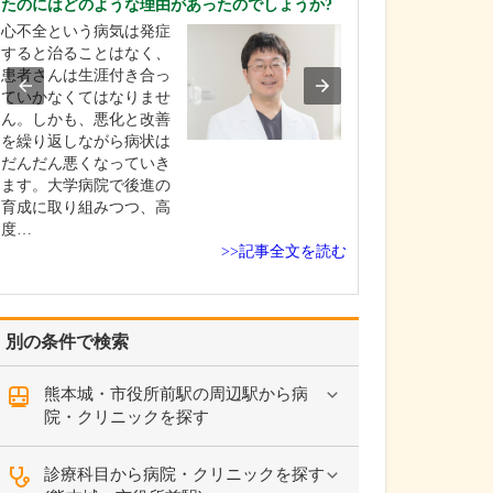
たのにはどのような理由があったのでしょうか?
としてどのよう
ょうか?
心不全という病気は発症
多くの方が「お
すると治ることはなく、
血があれば痔だ
患者さんは生涯付き合っ
思い込んでしま
ていかなくてはなりませ
すが、実際には
ん。しかも、悪化と改善
限りません。こ
を繰り返しながら病状は
も痔の出血だと
だんだん悪くなっていき
たら、大腸内視
ます。大学病院で後進の
結果は「大腸が
育成に取り組みつつ、高
た」「潰瘍性大
度…
>>記事全文を読む
つか…
別の条件で検索
熊本城・市役所前駅の周辺駅から病
院・クリニックを探す
診療科目から病院・クリニックを探す