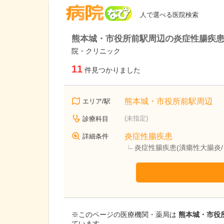
病院なび
人で選べる医院検索
熊本城・市役所前駅周辺の炎症性腸疾患
院・クリニック
11
件見つかりました
熊本城・市役所前駅周辺
エリア/駅
(未指定)
診療科目
炎症性腸疾患
詳細条件
炎症性腸疾患(潰瘍性大腸炎
※このページの医療機関・薬局は
熊本城・市役所
ています