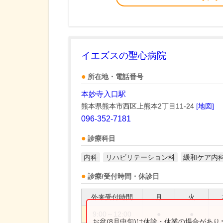
イエズスの聖心病院
所在地・電話番号
本妙寺入口駅
熊本県熊本市西区上熊本2丁目11-24
[地図]
096-352-7181
診療科目
内科
リハビリテーション科
緩和ケア内
診療/受付時間・休診日
外来受付時間
月
火
9:00～12:00
●
●
お盆(8月中旬)は休診・休業の場合があ