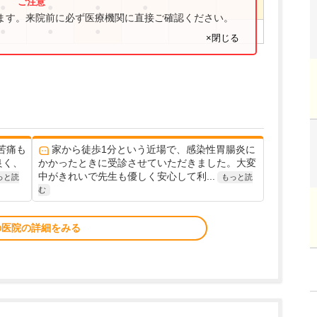
●
●
●
●
ります。来院前に必ず医療機関に直接ご確認ください。
●
●
●
×閉じる
苦痛も
家から徒歩1分という近場で、感染性胃腸炎に
良く、
かかったときに受診させていただきました。大変
中がきれいで先生も優しく安心して利...
っと読
もっと読
む
の医院の詳細をみる