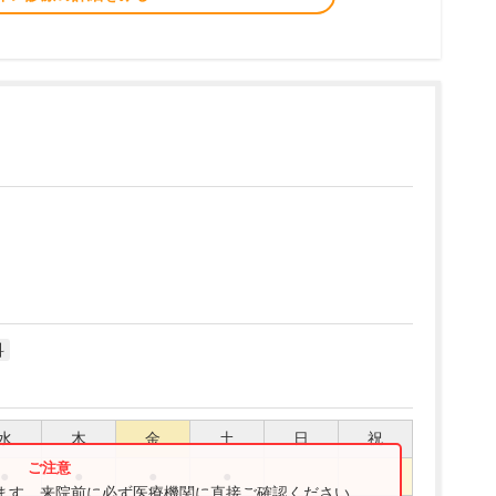
科
水
木
金
土
日
祝
●
●
●
●
ります。来院前に必ず医療機関に直接ご確認ください。