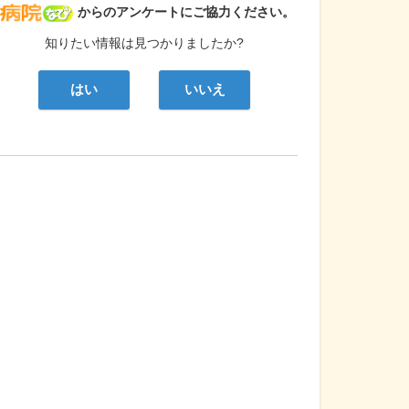
病院なび
からのアンケートにご協力ください。
知りたい情報は見つかりましたか?
はい
いいえ