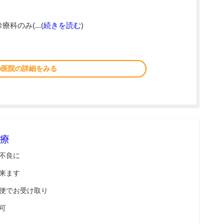
療科のみ(...(
続きを読む
)
の医院の詳細をみる
療
不良に
来ます
便でお受け取り
可