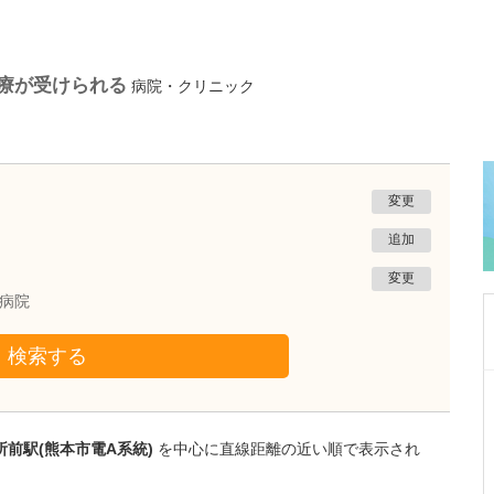
療が受けられる
病院・クリニック
変更
追加
変更
病院
検索する
富山県富山市
富山駅前おおむら内科・内視鏡クリニック
大村 仁志
前駅(熊本市電A系統)
を中心に直線距離の近い順で表示され
院長
取材記事
内視鏡専門医4名の診療体制は心強いですね。