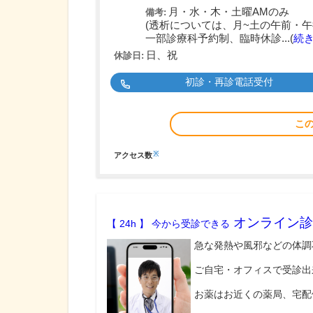
月・水・木・土曜AMのみ
備考:
(透析については、月~土の午前・午
一部診療科予約制、臨時休診...(
続
日、祝
休診日:
初診・再診電話受付
こ
※
アクセス数
オンライン診
【 24h 】 今から受診できる
急な発熱や風邪などの体調
ご自宅・オフィスで受診出
お薬はお近くの薬局、宅配