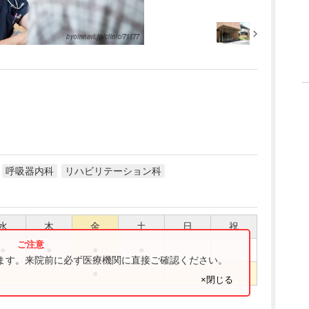
呼吸器内科
リハビリテーション科
水
木
金
土
日
祝
●
●
●
●
ります。来院前に必ず医療機関に直接ご確認ください。
●
×閉じる