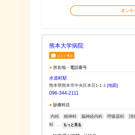
オンラ
熊本大学病院
4
口コミ
件
所在地・電話番号
水道町駅
熊本県熊本市中央区本荘1-1-1
[地図]
096-344-2111
診療科目
内科
精神科
脳神経内科
呼吸器科
消
科
...
もっと見る