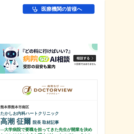
医療機関の皆様へ
医師(ドクター)の
熊本県熊本市南区
兵庫県尼崎市
たかしお内科ハートクリニック
森川内科クリニ
高潮 征爾
森川 髙司
院長
取材記事
大学病院で要職を担ってきた先生が開業を決め
日々の診療で心