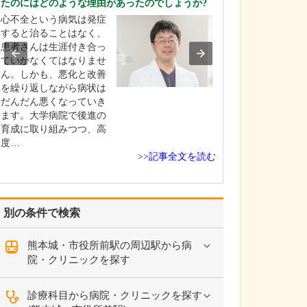
たのにはどのような理由があったのでしょうか?
「患者さんファ
心不全という病気は発症
を信念に、患者
すると治ることはなく、
にはできるだけ
患者さんは生涯付き合っ
け、お気持ちに
ていかなくてはなりませ
ことを心がけて
ん。しかも、悪化と改善
治療についても
を繰り返しながら病状は
れの患者さんに
だんだん悪くなっていき
が一番大切かを
ます。大学病院で後進の
た上で選択肢を
育成に取り組みつつ、高
し、お…
度…
>>記事全文を読む
別の条件で検索
熊本城・市役所前駅の周辺駅から病
院・クリニックを探す
診療科目から病院・クリニックを探す