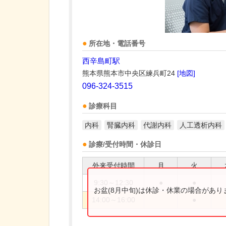
所在地・電話番号
西辛島町駅
熊本県熊本市中央区練兵町24
[地図]
096-324-3515
診療科目
内科
腎臓内科
代謝内科
人工透析内科
診療/受付時間・休診日
外来受付時間
月
火
9:30～12:30
●
●
お盆(8月中旬)は休診・休業の場合があ
14:00～16:00
●