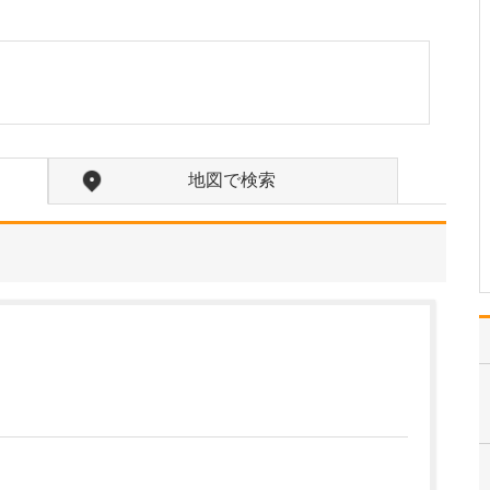
2023年10月から医師複数
名体制に移行し、内視鏡
検査室も2室に増築するこ
とで、より多くの患者さ
んに丁寧で質の高い検査
を提供できるようになり
ました。内視鏡の指導医
資格も有する野澤副院長
地図で検索
をはじめ、非常勤…
>>記事全文を読む