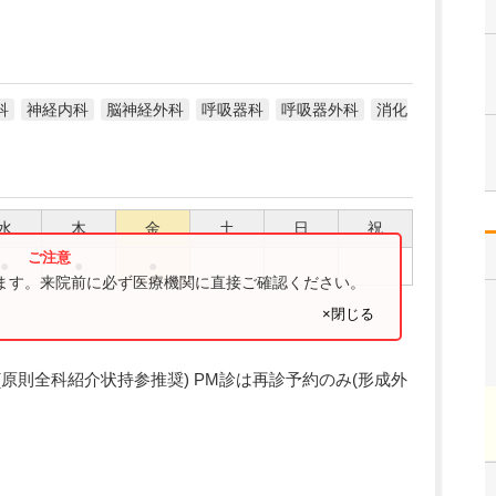
科
神経内科
脳神経外科
呼吸器科
呼吸器外科
消化
水
木
金
土
日
祝
●
●
●
ります。来院前に必ず医療機関に直接ご確認ください。
×閉じる
紹介制(原則全科紹介状持参推奨) PM診は再診予約のみ(形成外