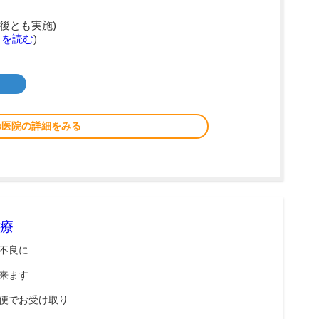
後とも実施)
きを読む
)
の医院の詳細をみる
療
不良に
来ます
便でお受け取り