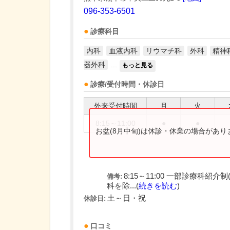
096-353-6501
診療科目
内科
血液内科
リウマチ科
外科
精神
器外科
...
もっと見る
診療/受付時間・休診日
外来受付時間
月
火
8:15～11:00
●
●
お盆(8月中旬)は休診・休業の場合があ
8:15～11:00 一部診療科
備考:
科を除...(
続きを読む
)
土～日・祝
休診日:
口コミ