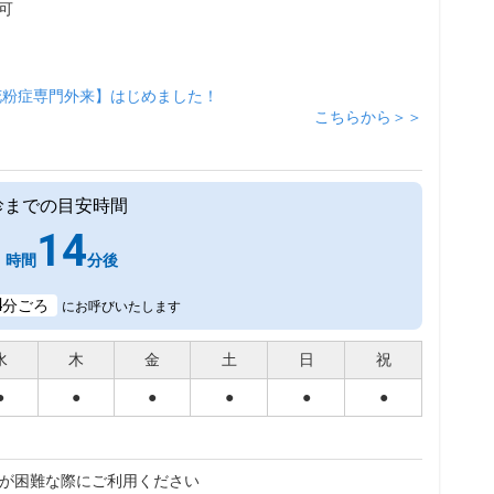
可
花粉症専門外来】はじめました！
こちらから＞＞
診までの目安時間
1
14
時間
分後
4
分ごろ
にお呼びいたします
水
木
金
土
日
祝
●
●
●
●
●
●
が困難な際にご利用ください