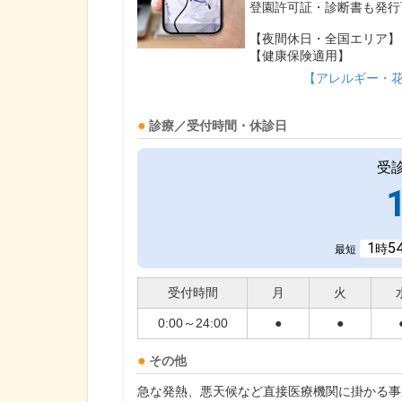
登園許可証・診断書も発行
【夜間休日・全国エリア】
【健康保険適用】
【アレルギー・
診療／受付時間・休診日
受
1
5
時
最短
受付時間
月
火
0:00～24:00
●
●
その他
急な発熱、悪天候など直接医療機関に掛かる事