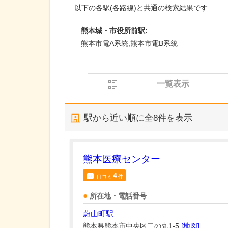
以下の各駅(各路線)と共通の検索結果です
熊本城・市役所前駅:
熊本市電A系統,熊本市電B系統
一覧表示
駅から近い順に全
8
件を表示
熊本医療センター
4
口コミ
件
所在地・電話番号
蔚山町駅
熊本県熊本市中央区二の丸1-5
[地図]