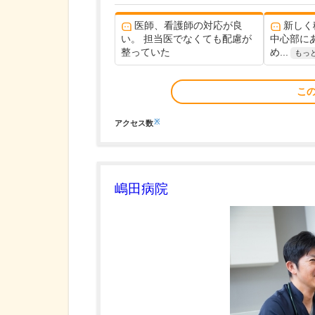
医師、看護師の対応が良
新しく
い。 担当医でなくても配慮が
中心部に
整っていた
め...
もっ
こ
※
アクセス数
嶋田病院