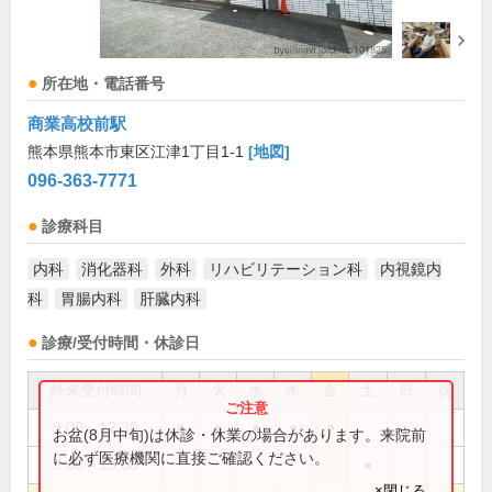
所在地・電話番号
商業高校前駅
熊本県熊本市東区江津1丁目1-1
[地図]
096-363-7771
診療科目
内科
消化器科
外科
リハビリテーション科
内視鏡内
科
胃腸内科
肝臓内科
診療/受付時間・休診日
外来受付時間
月
火
水
木
金
土
日
祝
9:00～12:30
●
●
●
●
●
お盆(8月中旬)は休診・休業の場合があります。来院前
に必ず医療機関に直接ご確認ください。
9:00～13:00
●
×閉じる