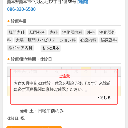
熊本県熊本市中央区大江3丁目2番55号
[地図]
096-320-6500
診療科目
肛門内科
肛門外科
内科
消化器内科
外科
消化器外
科
大腸・肛門リハビリテーション科
心療内科
泌尿器科
緩和ケア内科
...
もっと見る
診療/受付時間・休診日
外来受付時間
月
火
水
木
金
土
日
祝
8:30～11:30
●
●
●
●
●
●
●
お盆(8月中旬)は休診・休業の場合があります。来院前
に必ず医療機関に直接ご確認ください。
13:30～16:30
●
●
●
●
●
×閉じる
土・日曜午前のみ
備考:
祝
休診日: