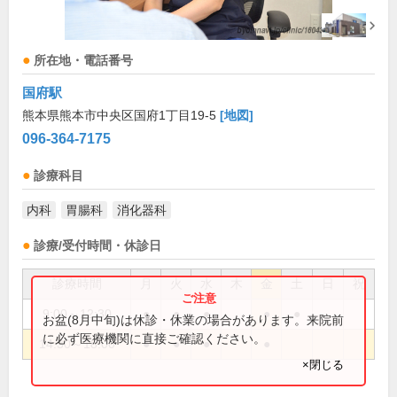
所在地・電話番号
国府駅
熊本県熊本市中央区国府1丁目19-5
[地図]
096-364-7175
診療科目
内科
胃腸科
消化器科
診療/受付時間・休診日
診療時間
月
火
水
木
金
土
日
祝
9:00～12:30
●
●
●
●
●
お盆(8月中旬)は休診・休業の場合があります。来院前
に必ず医療機関に直接ご確認ください。
14:30～18:00
●
●
●
●
×閉じる