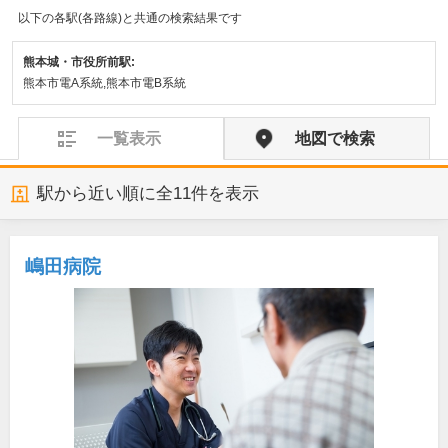
以下の各駅(各路線)と共通の検索結果です
熊本城・市役所前駅:
熊本市電A系統,熊本市電B系統
一覧表示
地図で検索
駅から近い順に全
11
件を表示
嶋田病院