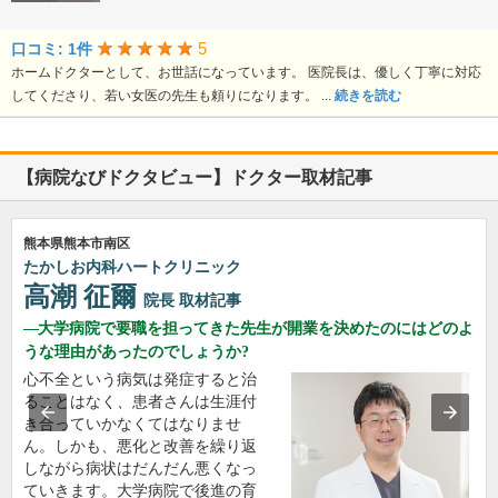
5
口コミ: 1件
ホームドクターとして、お世話になっています。 医院長は、優しく丁寧に対応
してくださり、若い女医の先生も頼りになります。 ...
続きを読む
【病院なびドクタビュー】ドクター取材記事
熊本県熊本市南区
たかしお内科ハートクリニック
高潮 征爾
院長
取材記事
大学病院で要職を担ってきた先生が開業を決めたのにはどのよ
うな理由があったのでしょうか?
心不全という病気は発症すると治
ることはなく、患者さんは生涯付
き合っていかなくてはなりませ
ん。しかも、悪化と改善を繰り返
しながら病状はだんだん悪くなっ
ていきます。大学病院で後進の育