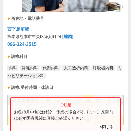
所在地・電話番号
西辛島町駅
熊本県熊本市中央区練兵町24
[地図]
096-324-3515
診療科目
内科
腎臓内科
代謝内科
人工透析内科
呼吸器内科
リ
ハビリテーション科
診療/受付時間・休診日
外来受付時間
月
火
水
木
金
土
日
祝
9:30～12:30
●
●
●
●
●
●
お盆(8月中旬)は休診・休業の場合があります。来院前
に必ず医療機関に直接ご確認ください。
14:00～16:00
●
●
×閉じる