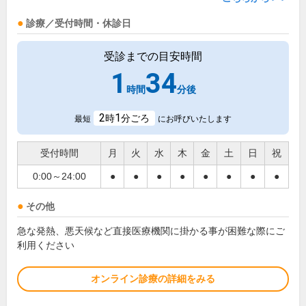
診療／受付時間・休診日
受診までの目安時間
1
34
時間
分後
2
1
時
分ごろ
最短
にお呼びいたします
受付時間
月
火
水
木
金
土
日
祝
0:00～24:00
●
●
●
●
●
●
●
●
その他
急な発熱、悪天候など直接医療機関に掛かる事が困難な際にご
利用ください
オンライン診療の詳細をみる