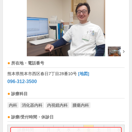
所在地・電話番号
熊本県熊本市西区春日7丁目28番10号
[地図]
096-312-3500
診療科目
内科
消化器内科
内視鏡内科
腫瘍内科
診療/受付時間・休診日
診療時間
月
火
水
木
金
土
日
祝