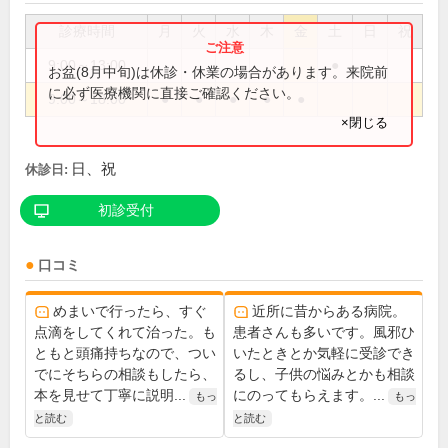
診療時間
月
火
水
木
金
土
日
祝
9:00～13:00
●
お盆(8月中旬)は休診・休業の場合があります。来院前
に必ず医療機関に直接ご確認ください。
9:00～18:00
●
●
●
●
●
×閉じる
日、祝
休診日:
初診受付
口コミ
めまいで行ったら、すぐ
近所に昔からある病院。
点滴をしてくれて治った。も
患者さんも多いです。風邪ひ
ともと頭痛持ちなので、つい
いたときとか気軽に受診でき
でにそちらの相談もしたら、
るし、子供の悩みとかも相談
本を見せて丁寧に説明...
にのってもらえます。...
もっ
もっ
と読む
と読む