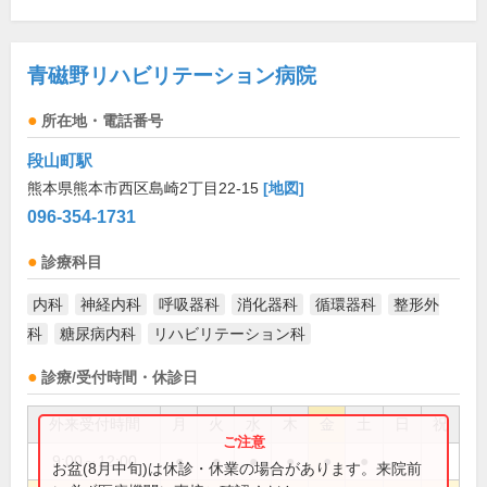
青磁野リハビリテーション病院
所在地・電話番号
段山町駅
熊本県熊本市西区島崎2丁目22-15
[地図]
096-354-1731
診療科目
内科
神経内科
呼吸器科
消化器科
循環器科
整形外
科
糖尿病内科
リハビリテーション科
診療/受付時間・休診日
外来受付時間
月
火
水
木
金
土
日
祝
9:00～12:00
●
●
●
●
●
●
お盆(8月中旬)は休診・休業の場合があります。来院前