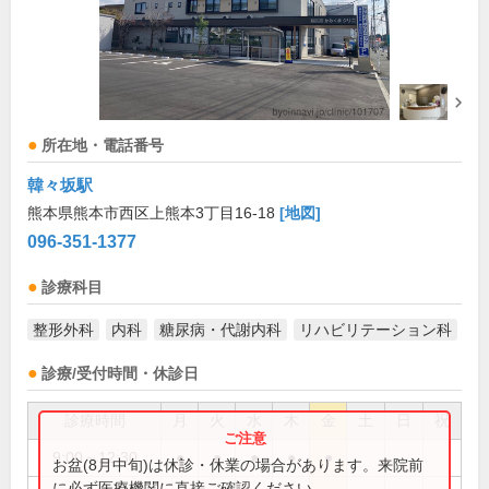
所在地・電話番号
韓々坂駅
熊本県熊本市西区上熊本3丁目16-18
[地図]
096-351-1377
診療科目
整形外科
内科
糖尿病・代謝内科
リハビリテーション科
診療/受付時間・休診日
診療時間
月
火
水
木
金
土
日
祝
9:00～12:30
●
●
●
●
●
お盆(8月中旬)は休診・休業の場合があります。来院前
に必ず医療機関に直接ご確認ください。