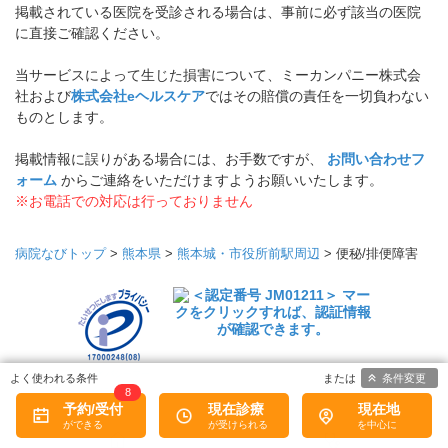
掲載されている医院を受診される場合は、事前に必ず該当の医院
に直接ご確認ください。
当サービスによって生じた損害について、ミーカンパニー株式会
社および
株式会社eヘルスケア
ではその賠償の責任を一切負わない
ものとします。
掲載情報に誤りがある場合には、お手数ですが、
お問い合わせフ
ォーム
からご連絡をいただけますようお願いいたします。
※お電話での対応は行っておりません
病院なびトップ
>
熊本県
>
熊本城・市役所前駅周辺
>
便秘/排便障害
プライバシーマー
条件変更
8
クについて
予約/受付
現在診療
現在地