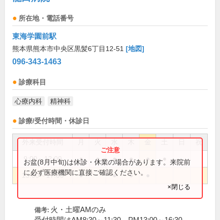
所在地・電話番号
東海学園前駅
熊本県熊本市中央区黒髪6丁目12-51
[地図]
096-343-1463
診療科目
心療内科
精神科
診療/受付時間・休診日
外来受付時間
月
火
水
木
金
土
日
祝
9:00～12:00
●
●
●
●
●
●
お盆(8月中旬)は休診・休業の場合があります。来院前
に必ず医療機関に直接ご確認ください。
13:00～17:00
●
●
●
●
×閉じる
火・土曜AMのみ
備考: