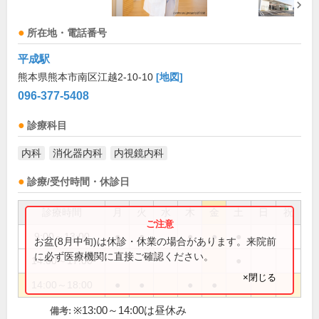
所在地・電話番号
平成駅
熊本県熊本市南区江越2-10-10
[地図]
096-377-5408
診療科目
内科
消化器内科
内視鏡内科
診療/受付時間・休診日
診療時間
月
火
水
木
金
土
日
祝
9:00～13:00
●
●
●
●
●
お盆(8月中旬)は休診・休業の場合があります。来院前
に必ず医療機関に直接ご確認ください。
14:00～17:00
●
×閉じる
14:00～18:00
●
●
●
●
※13:00～14:00は昼休み
備考: