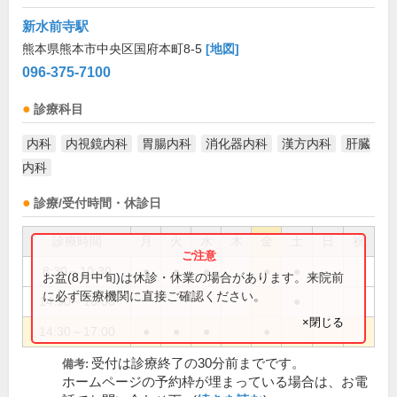
新水前寺駅
熊本県熊本市中央区国府本町8-5
[地図]
096-375-7100
診療科目
内科
内視鏡内科
胃腸内科
消化器内科
漢方内科
肝臓
内科
診療/受付時間・休診日
診療時間
月
火
水
木
金
土
日
祝
8:30～10:30
●
●
●
●
●
お盆(8月中旬)は休診・休業の場合があります。来院前
に必ず医療機関に直接ご確認ください。
14:30～16:00
●
×閉じる
14:30～17:00
●
●
●
●
受付は診療終了の30分前までです。
備考:
ホームページの予約枠が埋まっている場合は、お電