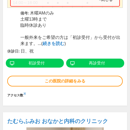
14:00～18:00
●
●
●
●
木曜AMのみ
備考:
土曜13時まで
臨時休診あり
一般外来をご希望の方は「初診受付」から受付が出
来ます。...(
続きを読む
)
日、祝
休診日:
初診受付
再診受付
この医院の詳細をみる
※
アクセス数
たむらふみお おなかと内科のクリニック