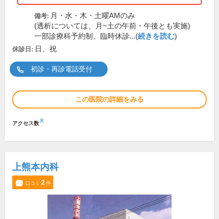
月・水・木・土曜AMのみ
備考:
(透析については、月~土の午前・午後とも実施)
一部診療科予約制、臨時休診...(
続きを読む
)
日、祝
休診日:
初診・再診電話受付
この医院の詳細をみる
※
アクセス数
上熊本内科
2
口コミ
件