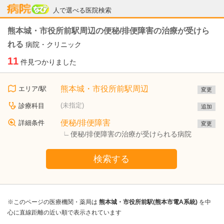
病院なび
人で選べる医院検索
熊本城・市役所前駅周辺の便秘/排便障害の治療が受けら
れる
病院・クリニック
11
件見つかりました
熊本城・市役所前駅周辺
エリア/駅
変更
(未指定)
診療科目
追加
便秘/排便障害
詳細条件
変更
便秘/排便障害の治療が受けられる病院
検索する
※このページの医療機関・薬局は
熊本城・市役所前駅(熊本市電A系統)
を中
心に直線距離の近い順で表示されています