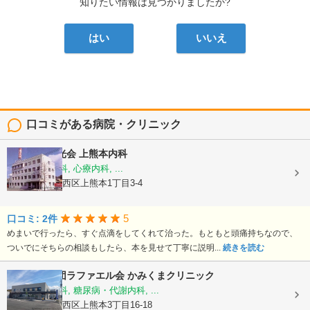
知りたい情報は見つかりましたか?
はい
いいえ
口コミがある病院・クリニック
医療法人陽光会
上熊本内科
内科, 神経内科, 心療内科, ...
熊本県熊本市西区上熊本1丁目3-4
5
口コミ: 2件
めまいで行ったら、すぐ点滴をしてくれて治った。もともと頭痛持ちなので、
ついでにそちらの相談もしたら、本を見せて丁寧に説明...
続きを読む
医療法人社団ラファエル会
かみくまクリニック
整形外科, 内科, 糖尿病・代謝内科, ...
熊本県熊本市西区上熊本3丁目16-18