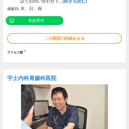
話でお問い合わせ下...(
続きを読む
)
木、日、祝
休診日:
初診受付
この医院の詳細をみる
※
アクセス数
宇土内科胃腸科医院