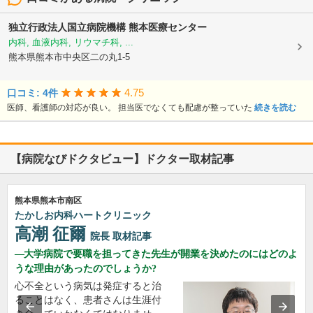
独立行政法人国立病院機構
熊本医療センター
内科, 血液内科, リウマチ科, ...
熊本県熊本市中央区二の丸1-5
4.75
口コミ: 4件
医師、看護師の対応が良い。 担当医でなくても配慮が整っていた
続きを読む
【病院なびドクタビュー】ドクター取材記事
熊本県熊本市南区
たかしお内科ハートクリニック
高潮 征爾
院長
取材記事
大学病院で要職を担ってきた先生が開業を決めたのにはどのよ
うな理由があったのでしょうか?
心不全という病気は発症すると治
ることはなく、患者さんは生涯付