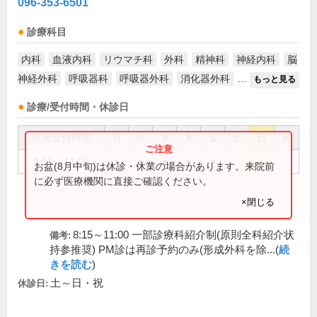
096-353-6501
診療科目
内科
血液内科
リウマチ科
外科
精神科
神経内科
脳
神経外科
呼吸器科
呼吸器外科
消化器外科
...
もっと見る
診療/受付時間・休診日
外来受付時間
月
火
水
木
金
土
日
祝
8:15～11:00
●
●
●
●
●
お盆(8月中旬)は休診・休業の場合があります。来院前
に必ず医療機関に直接ご確認ください。
×閉じる
8:15～11:00 一部診療科紹介制(原則全科紹介状
備考:
持参推奨) PM診は再診予約のみ(形成外科を除...(
続
きを読む
)
土～日・祝
休診日: