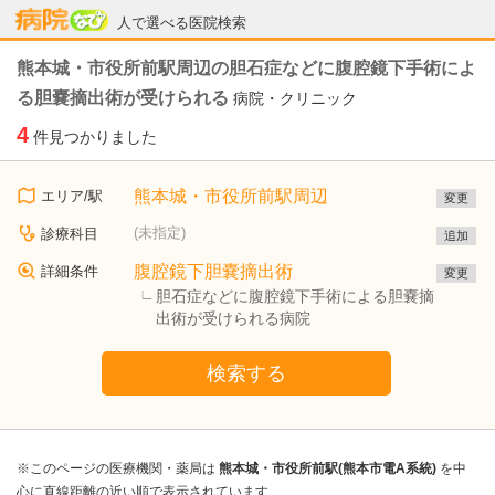
病院なび
人で選べる医院検索
熊本城・市役所前駅周辺の胆石症などに腹腔鏡下手術によ
る胆嚢摘出術が受けられる
病院・クリニック
4
件見つかりました
熊本城・市役所前駅周辺
エリア/駅
変更
(未指定)
診療科目
追加
腹腔鏡下胆嚢摘出術
詳細条件
変更
胆石症などに腹腔鏡下手術による胆嚢摘
出術が受けられる病院
検索する
※このページの医療機関・薬局は
熊本城・市役所前駅(熊本市電A系統)
を中
心に直線距離の近い順で表示されています