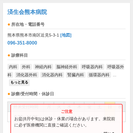
済生会熊本病院
所在地・電話番号
熊本県熊本市南区近見5-3-1
[地図]
096-351-8000
診療科目
内科
外科
神経内科
脳神経外科
呼吸器内科
呼吸器外
科
消化器外科
消化器内科
腎臓内科
循環器内科
...
もっと見る
診療/受付時間・休診日
外来受付時間
月
火
水
木
金
土
日
祝
8:30～11:00
●
●
●
●
●
お盆(8月中旬)は休診・休業の場合があります。来院前
に必ず医療機関に直接ご確認ください。