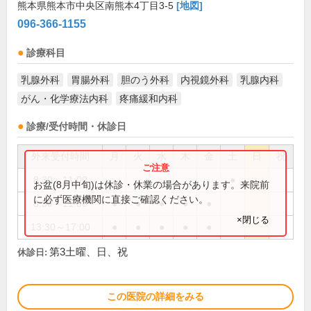
熊本県熊本市中央区南熊本4丁目3-5
[地図]
096-366-1155
診療科目
乳腺外科
胃腸外科
胆のう外科
内視鏡外科
乳腺内科
がん・化学療法内科
疼痛緩和内科
診療/受付時間・休診日
外来受付時間
月
火
水
木
金
土
日
祝
8:30～11:00
●
お盆(8月中旬)は休診・休業の場合があります。来院前
に必ず医療機関に直接ご確認ください。
8:30～11:30
●
●
●
●
●
×閉じる
13:30～17:00
●
●
●
●
●
第3土曜、日、祝
休診日:
この医院の詳細をみる