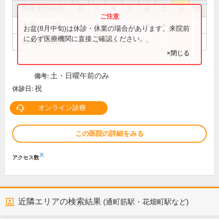
外来受付時間
月
火
水
木
金
土
日
祝
8:30～11:30
●
●
●
●
●
●
●
お盆(8月中旬)は休診・休業の場合があります。来院前
に必ず医療機関に直接ご確認ください。
13:30～16:30
●
●
●
●
●
×閉じる
土・日曜午前のみ
備考:
祝
休診日:
オンライン診療
この医院の詳細をみる
※
アクセス数
近隣エリアの検索結果
(通町筋駅・花畑町駅など)