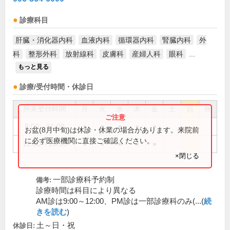
診療科目
肝臓・消化器内科
血液内科
循環器内科
腎臓内科
外
科
整形外科
放射線科
皮膚科
産婦人科
眼科
...
もっと見る
診療/受付時間・休診日
外来受付時間
月
火
水
木
金
土
日
祝
8:00～11:00
●
●
●
●
●
お盆(8月中旬)は休診・休業の場合があります。来院前
に必ず医療機関に直接ご確認ください。
12:30～15:30
●
●
●
●
●
×閉じる
一部診療科予約制
備考:
診療時間は科目により異なる
AM診は9:00～12:00、PM診は一部診療科のみ(...(
続
きを読む
)
土～日・祝
休診日: