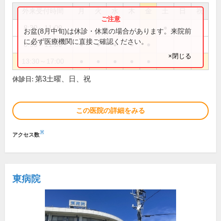
外来受付時間
月
火
水
木
金
土
日
祝
8:30～11:00
●
お盆(8月中旬)は休診・休業の場合があります。来院前
に必ず医療機関に直接ご確認ください。
8:30～11:30
●
●
●
●
●
×閉じる
13:30～17:00
●
●
●
●
●
第3土曜、日、祝
休診日:
この医院の詳細をみる
※
アクセス数
東病院