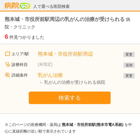
病院なび
人で選べる医院検索
熊本城・市役所前駅周辺の乳がんの治療が受けられる
病
院・クリニック
6
件見つかりました
熊本城・市役所前駅周辺
エリア/駅
変更
(未指定)
診療科目
追加
乳がん治療
詳細条件
変更
乳がんの治療が受けられる病院
検索する
※このページの医療機関・薬局は
熊本城・市役所前駅(熊本市電A系統)
を中
心に直線距離の近い順で表示されています