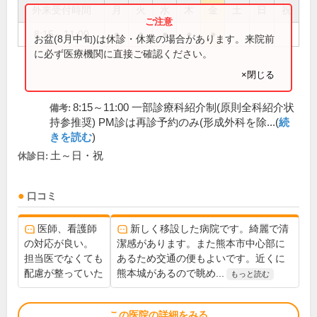
外来受付時間
月
火
水
木
金
土
日
祝
8:15～11:00
●
●
●
●
●
お盆(8月中旬)は休診・休業の場合があります。来院前
に必ず医療機関に直接ご確認ください。
×閉じる
8:15～11:00 一部診療科紹介制(原則全科紹介状
備考:
持参推奨) PM診は再診予約のみ(形成外科を除...(
続
きを読む
)
土～日・祝
休診日:
口コミ
医師、看護師
新しく移設した病院です。綺麗で清
の対応が良い。
潔感があります。また熊本市中心部に
担当医でなくても
あるため交通の便もよいです。近くに
配慮が整っていた
熊本城があるので眺め...
もっと読む
この医院の詳細をみる