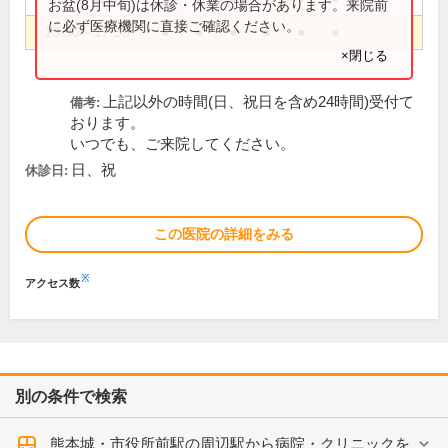
お盆(8月中旬)は休診・休業の場合があります。来院前
に必ず医療機関に直接ご確認ください。
13:30～17:30
●
●
●
●
●
●
×閉じる
上記以外の時間(日、祝日を含め24時間)受付て
備考:
おります。
いつでも、ご来院してください。
日、祝
休診日:
この医院の詳細をみる
※
アクセス数
別の条件で検索
熊本城・市役所前駅の周辺駅から病院・クリニックを