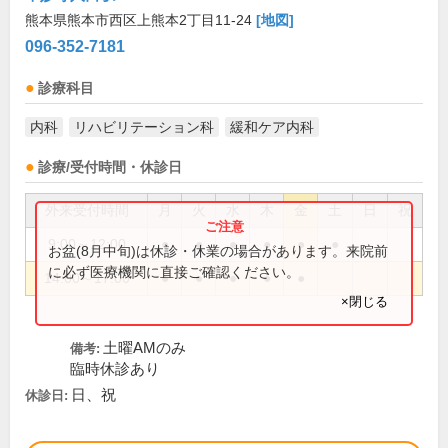
熊本県熊本市西区上熊本2丁目11-24
[地図]
096-352-7181
診療科目
内科
リハビリテーション科
緩和ケア内科
診療/受付時間・休診日
外来受付時間
月
火
水
木
金
土
日
祝
9:00～12:00
●
●
●
●
●
●
お盆(8月中旬)は休診・休業の場合があります。来院前
に必ず医療機関に直接ご確認ください。
14:00～17:00
●
●
●
●
●
×閉じる
土曜AMのみ
備考:
臨時休診あり
日、祝
休診日: