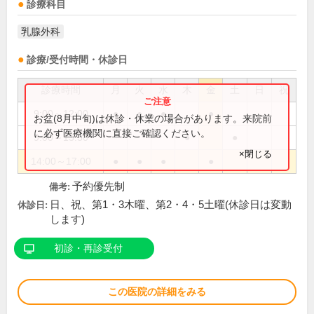
診療科目
乳腺外科
診療/受付時間・休診日
診療時間
月
火
水
木
金
土
日
祝
9:00～12:00
●
●
●
●
お盆(8月中旬)は休診・休業の場合があります。来院前
に必ず医療機関に直接ご確認ください。
9:00～13:30
●
●
×閉じる
14:00～17:00
●
●
●
●
予約優先制
備考:
日、祝、第1・3木曜、第2・4・5土曜(休診日は変動
休診日:
します)
初診・再診受付
この医院の詳細をみる