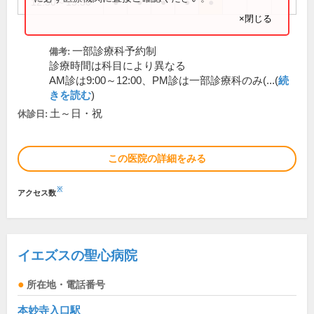
12:30～15:30
●
●
●
●
●
×閉じる
一部診療科予約制
備考:
診療時間は科目により異なる
AM診は9:00～12:00、PM診は一部診療科のみ(...(
続
きを読む
)
土～日・祝
休診日:
この医院の詳細をみる
※
アクセス数
イエズスの聖心病院
所在地・電話番号
本妙寺入口駅