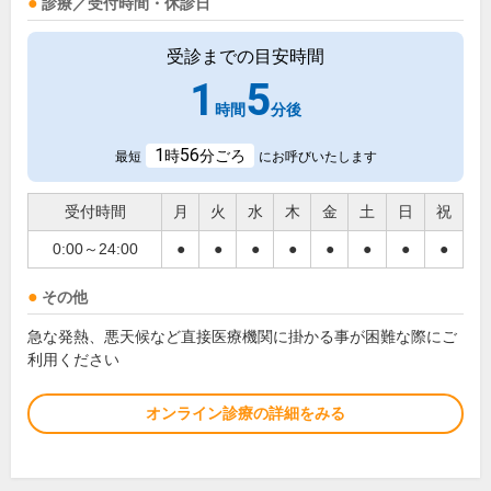
診療／受付時間・休診日
受診までの目安時間
1
5
時間
分後
1
56
時
分ごろ
最短
にお呼びいたします
受付時間
月
火
水
木
金
土
日
祝
0:00～24:00
●
●
●
●
●
●
●
●
その他
急な発熱、悪天候など直接医療機関に掛かる事が困難な際にご
利用ください
オンライン診療の詳細をみる