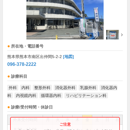
所在地・電話番号
熊本県熊本市南区出仲間5-2-2
[地図]
096-378-2222
診療科目
外科
内科
整形外科
消化器外科
乳腺外科
消化器内
科
内視鏡内科
循環器内科
リハビリテーション科
診療/受付時間・休診日
外来受付時間
月
火
水
木
金
土
日
祝
8:30～12:00
●
●
●
●
●
●