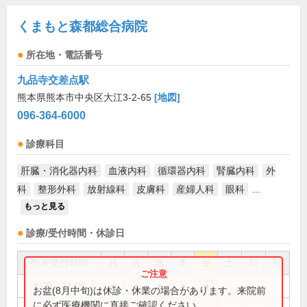
くまもと森都総合病院
所在地・電話番号
九品寺交差点駅
熊本県熊本市中央区大江3-2-65
[地図]
096-364-6000
診療科目
肝臓・消化器内科
血液内科
循環器内科
腎臓内科
外
科
整形外科
放射線科
皮膚科
産婦人科
眼科
...
もっと見る
診療/受付時間・休診日
外来受付時間
月
火
水
木
金
土
日
祝
8:00～11:00
●
●
●
●
●
お盆(8月中旬)は休診・休業の場合があります。来院前
に必ず医療機関に直接ご確認ください。