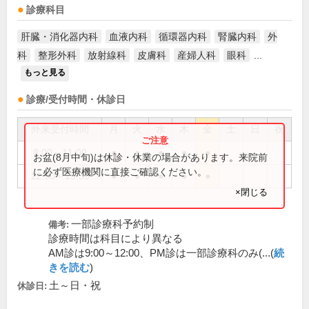
診療科目
肝臓・消化器内科
血液内科
循環器内科
腎臓内科
外
科
整形外科
放射線科
皮膚科
産婦人科
眼科
...
もっと見る
診療/受付時間・休診日
外来受付時間
月
火
水
木
金
土
日
祝
8:00～11:00
●
●
●
●
●
お盆(8月中旬)は休診・休業の場合があります。来院前
に必ず医療機関に直接ご確認ください。
12:30～15:30
●
●
●
●
●
×閉じる
一部診療科予約制
備考:
診療時間は科目により異なる
AM診は9:00～12:00、PM診は一部診療科のみ(...(
続
きを読む
)
土～日・祝
休診日: