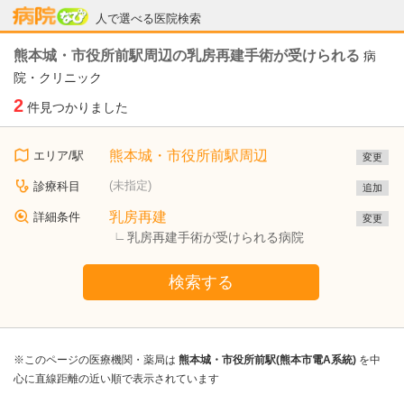
病院なび
人で選べる医院検索
熊本城・市役所前駅周辺の乳房再建手術が受けられる
病
院・クリニック
2
件見つかりました
熊本城・市役所前駅周辺
エリア/駅
変更
(未指定)
診療科目
追加
乳房再建
詳細条件
変更
乳房再建手術が受けられる病院
検索する
※このページの医療機関・薬局は
熊本城・市役所前駅(熊本市電A系統)
を中
心に直線距離の近い順で表示されています