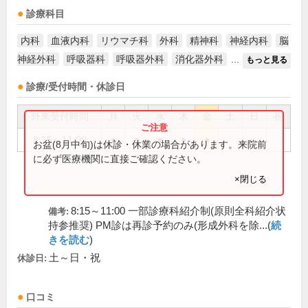
診療科目
内科
血液内科
リウマチ科
外科
精神科
神経内科
脳
神経外科
呼吸器科
呼吸器外科
消化器外科
...
もっと見る
診療/受付時間・休診日
外来受付時間
月
火
水
木
金
土
日
祝
8:15～11:00
●
●
●
●
●
お盆(8月中旬)は休診・休業の場合があります。来院前
に必ず医療機関に直接ご確認ください。
×閉じる
8:15～11:00 一部診療科紹介制(原則全科紹介状
備考:
持参推奨) PM診は再診予約のみ(形成外科を除...(
続
きを読む
)
土～日・祝
休診日:
口コミ