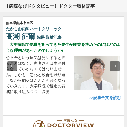
【病院なびドクタビュー】ドクター取材記事
熊本県熊本市南区
たかしお内科ハートクリニック
高潮 征爾
院長
取材記事
大学病院で要職を担ってきた先生が開業を決めたのにはどのよ
うな理由があったのでしょうか?
心不全という病気は発症すると治
ることはなく、患者さんは生涯付
き合っていかなくてはなりませ
ん。しかも、悪化と改善を繰り返
しながら病状はだんだん悪くなっ
ていきます。大学病院で後進の育
成に取り組みつつ、高度…
>>記事全文を読む