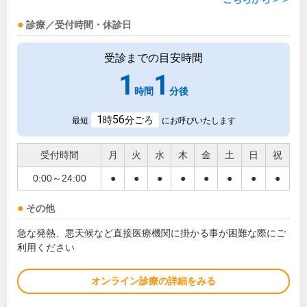
診療／受付時間・休診日
受診までの目安時間
1
1
時間
分後
1
56
時
分ごろ
最短
にお呼びいたします
受付時間
月
火
水
木
金
土
日
祝
0:00～24:00
●
●
●
●
●
●
●
●
その他
急な発熱、悪天候など直接医療機関に掛かる事が困難な際にご
利用ください
オンライン診療の詳細をみる