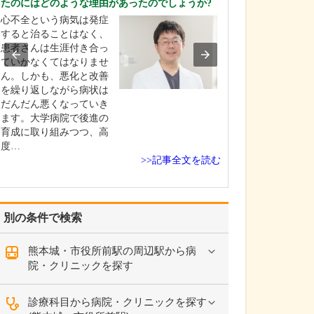
たのにはどのような理由があったのでしょうか?
く活躍されてき
理由を教えてく
心不全という病気は発症
勤務医としての
すると治ることはなく、
くなるにつれ、
患者さんは生涯付き合っ
でなく管理職と
ていかなくてはなりませ
務も増えていき
ん。しかも、悪化と改善
多忙を極めるよ
を繰り返しながら病状は
ました。そんな
だんだん悪くなっていき
から「ちょっと
ます。大学病院で後進の
るんじゃない?」
育成に取り組みつつ、高
釘を刺されたんで
度…
>>記事全文を読む
別の条件で検索
熊本城・市役所前駅の周辺駅から病
院・クリニックを探す
診療科目から病院・クリニックを探す