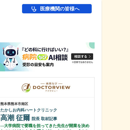
医療機関の皆様へ
医師(ドクター)の
熊本県熊本市南区
茨城県土浦市
たかしお内科ハートクリニック
淀縄医院
高潮 征爾
淀縄 聡
院長
取材記事
副
大学病院で要職を担ってきた先生が開業を決め
大学病院や基幹