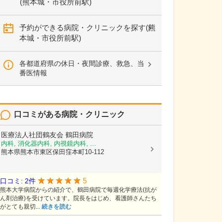
(熊本城・市役所前駅)
予約ができる病院・クリニックを探す(熊
本城・市役所前駅)
各都道府県の休日・夜間診療、救急、当
番医情報
口コミがある病院・クリニック
医療法人社団鶴友会
鶴田病院
内科, 消化器内科, 内視鏡内科, ...
熊本県熊本市東区保田窪本町10-112
5
口コミ: 2件
熊本大学病院からの紹介で、鶴田病院で毎週化学療法(抗が
ん剤治療)を受けています。院長をはじめ、看護師さんたち
がとても親切...
続きを読む