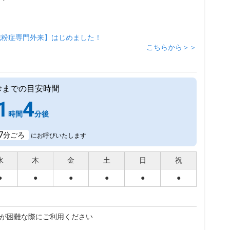
花粉症専門外来】はじめました！
こちらから＞＞
診までの目安時間
1
4
時間
分後
7
分ごろ
にお呼びいたします
水
木
金
土
日
祝
●
●
●
●
●
●
が困難な際にご利用ください