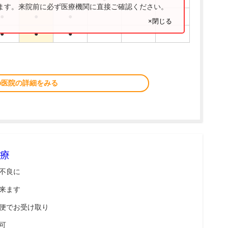
ります。来院前に必ず医療機関に直接ご確認ください。
●
●
●
×閉じる
●
●
●
の医院の詳細をみる
療
不良に
来ます
便でお受け取り
可