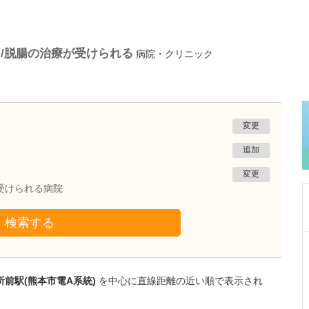
/脱腸の治療が受けられる
病院・クリニック
変更
追加
変更
受けられる病院
検索する
栃木県大田原市
井上眼科医院
井上 直紀
前駅(熊本市電A系統)
を中心に直線距離の近い順で表示され
院長
取材記事
どのような患者さんが多く来院されていますか?