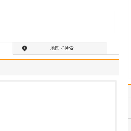
年齢層については、特に
偏りなく、幅広い年代の
方に来院していただいて
います。主訴としては、
大人は白内障や緑内障、
お子さんは近視や斜視な
どが多いですね。特に、
お子さんの場合は、私が
地図で検索
学校医を務めていること
も…
>>記事全文を読む