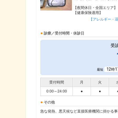
【夜間休日・全国エリア】
【健康保険適用】
【アレルギー・
診療／受付時間・休診日
受
12
1
時
最短
受付時間
月
火
0:00～24:00
●
●
その他
急な発熱、悪天候など直接医療機関に掛かる事