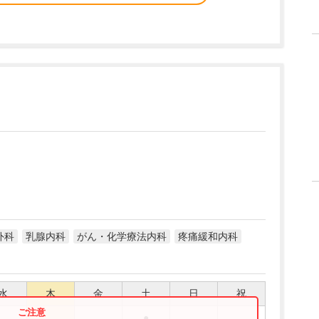
外科
乳腺内科
がん・化学療法内科
疼痛緩和内科
水
木
金
土
日
祝
●