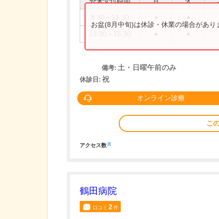
外来受付時間
月
火
8:30～11:30
●
●
お盆(8月中旬)は休診・休業の場合があ
13:30～16:30
●
●
土・日曜午前のみ
備考:
祝
休診日:
オンライン診療
こ
※
アクセス数
鶴田病院
2
口コミ
件