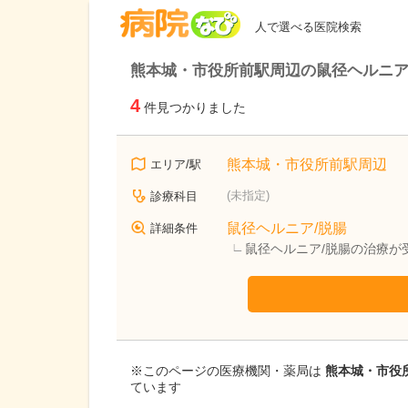
病院なび
人で選べる医院検索
熊本城・市役所前駅周辺の鼠径ヘルニア
4
件見つかりました
熊本城・市役所前駅周辺
エリア/駅
(未指定)
診療科目
鼠径ヘルニア/脱腸
詳細条件
鼠径ヘルニア/脱腸の治療が
※このページの医療機関・薬局は
熊本城・市役所
ています