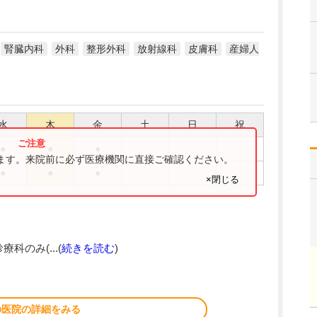
腎臓内科
外科
整形外科
放射線科
皮膚科
産婦人
水
木
金
土
日
祝
●
●
●
ります。来院前に必ず医療機関に直接ご確認ください。
●
●
●
×閉じる
療科のみ(...(
続きを読む
)
の医院の詳細をみる