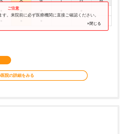
水
木
金
土
日
祝
●
●
●
●
●
ります。来院前に必ず医療機関に直接ご確認ください。
●
●
●
×閉じる
の医院の詳細をみる