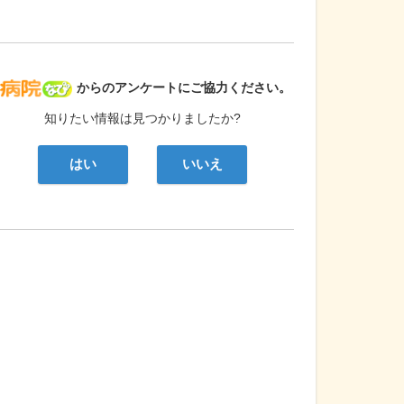
病院なび
からのアンケートにご協力ください。
知りたい情報は見つかりましたか?
はい
いいえ