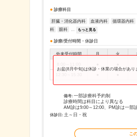
診療科目
肝臓・消化器内科
血液内科
循環器内科
科
眼科
...
もっと見る
診療/受付時間・休診日
外来受付時間
月
火
8:00～11:00
●
●
お盆(8月中旬)は休診・休業の場合があ
12:30～15:30
●
●
一部診療科予約制
備考:
診療時間は科目により異なる
AM診は9:00～12:00、PM診は一部診
土～日・祝
休診日:
こ