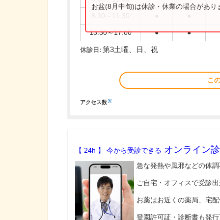
お盆(8月中旬)は休診・休業の場合があ
8:30～11:30
●
●
13:30～17:00
●
●
第3土曜、日、祝
休診日:
こ
※
アクセス数
オンライン診
【 24h 】 今から受診できる
急な発熱や風邪などの体調
ご自宅・オフィスで受診出
お薬はお近くの薬局、宅配
登園許可証・診断書も発行