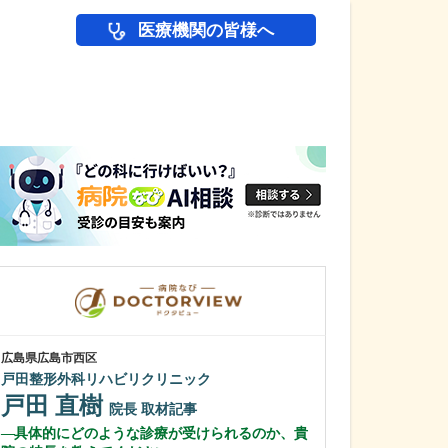
医療機関の皆様へ
医師(ドクター)の
広島県広島市西区
福岡県宗像市
戸田整形外科リハビリクリニック
林外科・内科ク
戸田 直樹
林 裕章
院長
取材記事
理
具体的にどのような診療が受けられるのか、貴
外科から内科ま