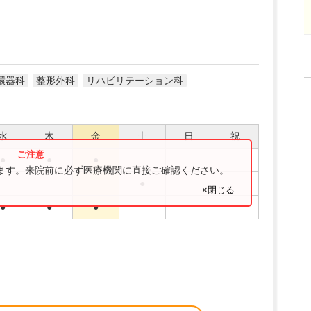
環器科
整形外科
リハビリテーション科
水
木
金
土
日
祝
●
●
●
ります。来院前に必ず医療機関に直接ご確認ください。
●
×閉じる
●
●
●