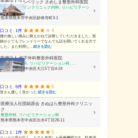
医療法人マルベリック
さめしま整形外科医院
整形外科, ペインクリニック内科, リハビリテーシ
ョン科
熊本県熊本市中央区妙体寺町3-1
4
口コミ: 1件
腰の激しい痛みに耐えかねて診療していただきました。医
師がとてもフレンドリーでなんでも話を聞いてくれる方で
した。また利用し...
続きを読む
医療法人
竹下外科整形外科医院
外科, 整形外科, リハビリテーション科, ...
熊本県熊本市中央区大江5丁目4-24
5
口コミ: 5件
皆さん優しく良かった
続きを読む
医療法人社団絹原会
きぬはら整形外科クリニッ
ク
整形外科, リハビリテーション科
熊本県熊本市中央区出水4丁目26-11
5
口コミ: 1件
リハビリ室が広く、とても充実した医療機関です。駐車場