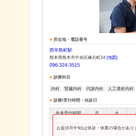
所在地・電話番号
西辛島町駅
熊本県熊本市中央区練兵町24
[地図]
096-324-3515
診療科目
内科
腎臓内科
代謝内科
人工透析内科
診療/受付時間・休診日
外来受付時間
月
火
9:30～12:30
●
●
お盆(8月中旬)は休診・休業の場合があ
14:00～16:00
●