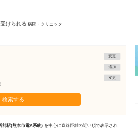
が受けられる
病院・クリニック
変更
追加
変更
院
検索する
熊本県熊本市南区
たかしお内科ハートクリニック
高潮 征爾
前駅(熊本市電A系統)
を中心に直線距離の近い順で表示され
院長
取材記事
大学病院で要職を担ってきた先生が開業を決め