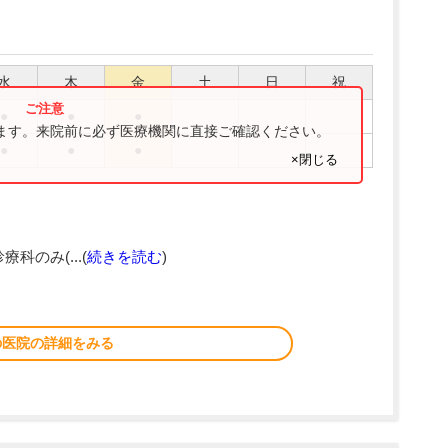
水
木
金
土
日
祝
●
●
●
ります。来院前に必ず医療機関に直接ご確認ください。
●
●
●
×閉じる
療科のみ(...(
続きを読む
)
の医院の詳細をみる