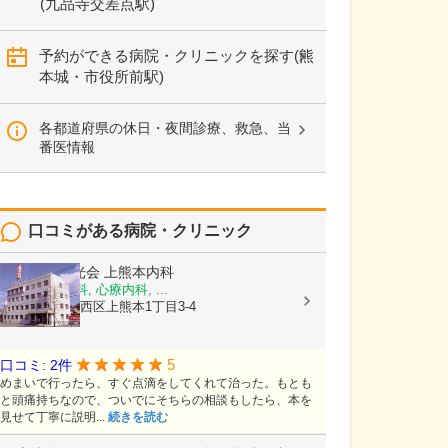
(九品寺交差点駅)
予約ができる病院・クリニックを探す(熊
本城・市役所前駅)
各都道府県の休日・夜間診療、救急、当
番医情報
口コミがある病院・クリニック
医療法人陽光会
上熊本内科
内科, 神経内科, 心療内科, ...
熊本県熊本市西区上熊本1丁目3-4
5
口コミ: 2件
めまいで行ったら、すぐ点滴をしてくれて治った。もとも
と頭痛持ちなので、ついでにそちらの相談もしたら、本を
見せて丁寧に説明...
続きを読む