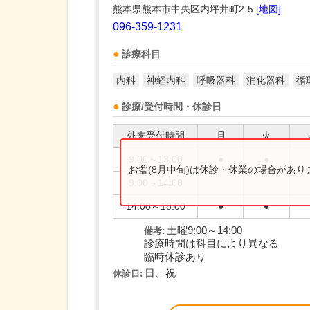
熊本県熊本市中央区内坪井町2-5
[地図]
096-359-1231
診療科目
内科
神経内科
呼吸器科
消化器科
循
診療/受付時間・休診日
外来受付時間
月
火
9:00～13:00
●
●
お盆(8月中旬)は休診・休業の場合があ
9:00～14:00
14:00～18:00
●
●
土曜9:00～14:00
備考:
診療時間は科目により異なる
臨時休診あり
日、祝
休診日: