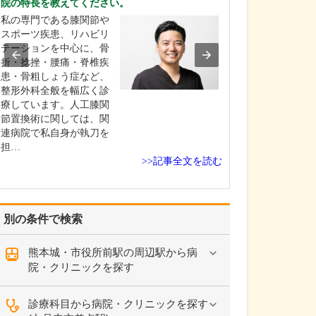
院の特長を教えてください。
貴院の特長につ
私の専門である膝関節や
当院の強みの一
スポーツ疾患、リハビリ
査体制の充実に
テーションを中心に、骨
います。レント
折・捻挫・腰痛・脊椎疾
電図、超音波(エ
患・骨粗しょう症など、
血液検査など初
整形外科全般を幅広く診
必要な検査機器
療しています。人工膝関
んですが、骨粗
節置換術に関しては、関
べるための骨密
連病院で私自身が執刀を
器や、胃がんや
担…
の…
>>記事全文を読む
別の条件で検索
熊本城・市役所前駅の周辺駅から病
院・クリニックを探す
診療科目から病院・クリニックを探す