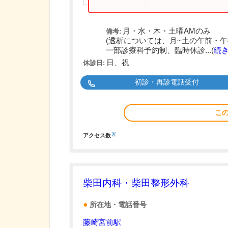
月・水・木・土曜AMのみ
備考:
(透析については、月~土の午前・午
一部診療科予約制、臨時休診...(
続
日、祝
休診日:
初診・再診電話受付
こ
※
アクセス数
柴田内科・柴田整形外科
所在地・電話番号
藤崎宮前駅