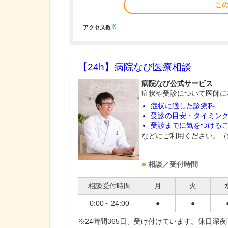
こ
※
アクセス数
【24h】
病院なび医療相談
病院なび公式サービス
症状や受診について医師に
症状に適した診療科
受診の目安・タイミン
受診までに気をつける
などにご利用ください。（
相談／受付時間
相談受付時間
月
火
0:00～24:00
●
●
※24時間365日、受け付けています。休日深