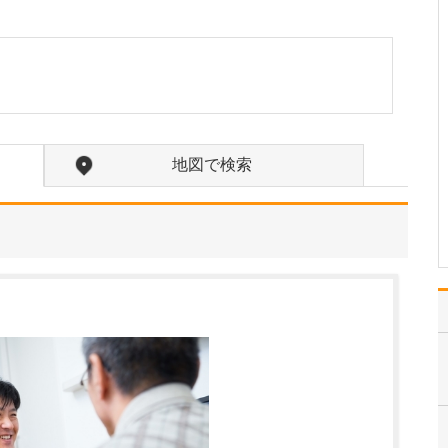
たのにはどのような理由があったのでしょうか?
心不全という病気は発症
すると治ることはなく、
患者さんは生涯付き合っ
ていかなくてはなりませ
ん。しかも、悪化と改善
を繰り返しながら病状は
だんだん悪くなっていき
地図で検索
ます。大学病院で後進の
育成に取り組みつつ、高
度…
>>記事全文を読む