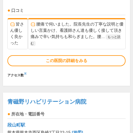
口コミ
皆さ
腰痛で伺いました。院長先生の丁寧な説明と優
ん優し
しい言葉かけ、看護師さん達も優しく接して頂き
く良か
痛みで辛い気持ちも和らぎました。腰...
もっと読
った
む
この医院の詳細をみる
※
アクセス数
青磁野リハビリテーション病院
所在地・電話番号
段山町駅
熊本県熊本市西区島崎2丁目22-15
[地図]