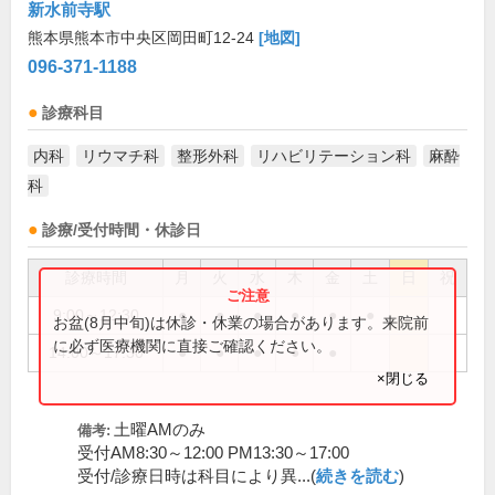
新水前寺駅
熊本県熊本市中央区岡田町12-24
[地図]
096-371-1188
診療科目
内科
リウマチ科
整形外科
リハビリテーション科
麻酔
科
診療/受付時間・休診日
診療時間
月
火
水
木
金
土
日
祝
9:00～12:30
●
●
●
●
●
●
お盆(8月中旬)は休診・休業の場合があります。来院前
に必ず医療機関に直接ご確認ください。
14:00～17:30
●
●
●
●
●
×閉じる
土曜AMのみ
備考:
受付AM8:30～12:00 PM13:30～17:00
受付/診療日時は科目により異...(
続きを読む
)