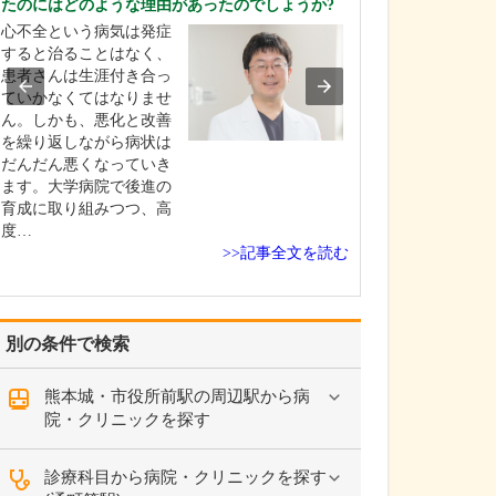
たのにはどのような理由があったのでしょうか?
当院では、問診
心不全という病気は発症
レントゲンなど
すると治ることはなく、
な診断を行い、
患者さんは生涯付き合っ
形外科・リウマ
ていかなくてはなりませ
タンダードな治
ん。しかも、悪化と改善
ースに、患者さ
を繰り返しながら病状は
しながら、より
だんだん悪くなっていき
態に導くことを
ます。大学病院で後進の
ています。薬物
育成に取り組みつつ、高
射…
度…
>>記事全文を読む
別の条件で検索
熊本城・市役所前駅の周辺駅から病
院・クリニックを探す
診療科目から病院・クリニックを探す