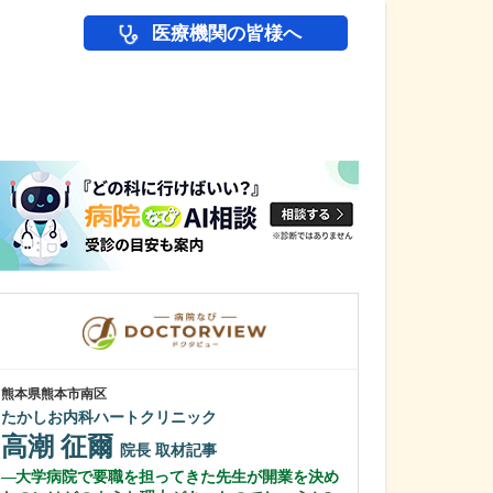
医療機関の皆様へ
医師(ドクター)の
熊本県熊本市南区
神奈川県相模原市中
たかしお内科ハートクリニック
吉川整形外科
高潮 征爾
吉川 恭弘
院長
取材記事
大学病院で要職を担ってきた先生が開業を決め
貴院の診療方針