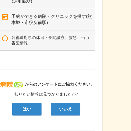
(通町筋駅)
予約ができる病院・クリニックを探す(熊
本城・市役所前駅)
各都道府県の休日・夜間診療、救急、当
番医情報
病院なび
からのアンケートにご協力ください。
知りたい情報は見つかりましたか?
はい
いいえ