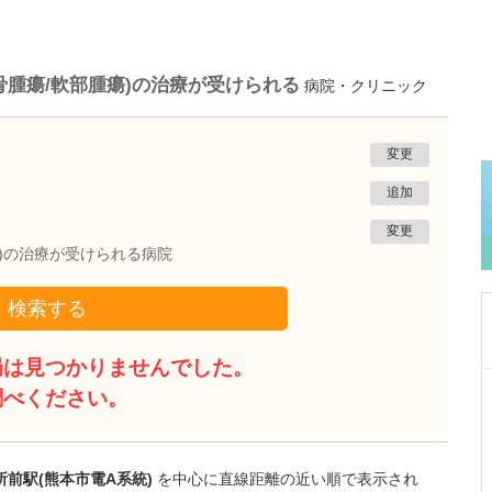
骨腫瘍/軟部腫瘍)の治療が受けられる
病院・クリニック
変更
追加
変更
瘍)の治療が受けられる病院
検索する
局は見つかりませんでした。
広島県広島市南区
調べください。
秋本外科クリニック
秋本 修志
院長
取材記事
医師を志したきっかけと、外科を専攻された理
前駅(熊本市電A系統)
を中心に直線距離の近い順で表示され