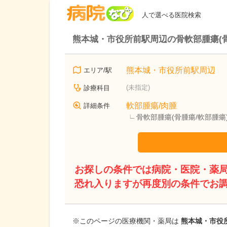
病院なび
人で選べる医院検索
熊本城・市役所前駅周辺の骨軟部腫瘍(
熊本城・市役所前駅周辺
エリア/駅
(未指定)
診療科目
軟部腫瘍/肉腫
詳細条件
骨軟部腫瘍(骨腫瘍/軟部腫
お探しの条件では病院・医院・薬
恐れ入りますが再度別の条件でお
※このページの医療機関・薬局は
熊本城・市役所