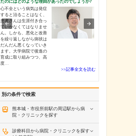
たのにはどのような理由があったのでしょうか?
日々の診療で心
心不全という病気は発症
い。
すると治ることはなく、
病気の早期発見
患者さんは生涯付き合っ
療は、健康を守
ていかなくてはなりませ
最も重要です。
ん。しかも、悪化と改善
め、患者さんに
を繰り返しながら病状は
って寄り添い、
だんだん悪くなっていき
話を聴いて、症
ます。大学病院で後進の
に潜む大きな病
育成に取り組みつつ、高
さないよう慎重
度…
行いながら、的
>>記事全文を読む
と治…
別の条件で検索
熊本城・市役所前駅の周辺駅から病
院・クリニックを探す
診療科目から病院・クリニックを探す