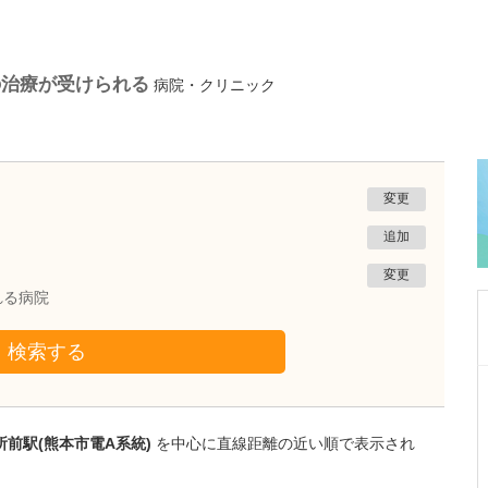
の治療が受けられる
病院・クリニック
変更
追加
変更
れる病院
検索する
神奈川県川崎市麻生区
百合が丘すみれクリニック
松浦 健太郎
前駅(熊本市電A系統)
を中心に直線距離の近い順で表示され
院長
取材記事
日々の診療で心がけていることを教えてくださ