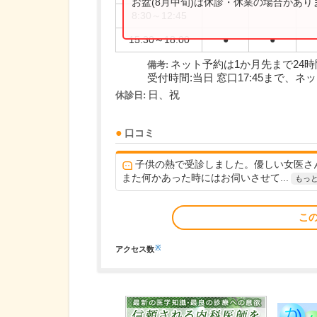
お盆(8月中旬)は休診・休業の場合があ
8:30～12:45
15:30～18:00
●
●
ネット予約は1か月先まで24
備考:
受付時間:当日 窓口17:45まで、ネット予
日、祝
休診日:
口コミ
子供の熱で受診しました。優しい女医さ
また何かあった時にはお伺いさせて...
もっ
こ
※
アクセス数