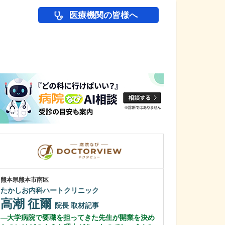
医療機関の皆様へ
医師(ドクター)の
熊本県熊本市南区
岡山県倉敷市
たかしお内科ハートクリニック
多田クリニック
多田 蘇音
高潮 征爾
院長
取材記事
多田 明子
大学病院で要職を担ってきた先生が開業を決め