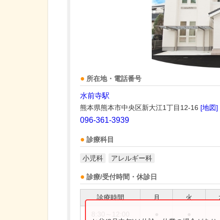
所在地・電話番号
水前寺駅
熊本県熊本市中央区新大江1丁目12-16
[地図]
096-361-3939
診療科目
小児科
アレルギー科
診療/受付時間・休診日
診療時間
月
火
8:30～12:00
●
●