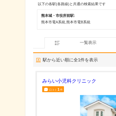
以下の各駅(各路線)と共通の検索結果です
熊本城・市役所前駅:
熊本市電A系統,熊本市電B系統
一覧表示
駅から近い順に全
1
件を表示
みらい小児科クリニック
1
口コミ
件