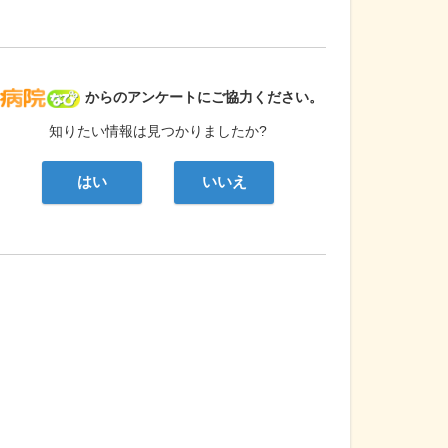
病院なび
からのアンケートにご協力ください。
知りたい情報は見つかりましたか?
はい
いいえ