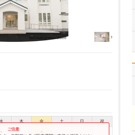
水
木
金
土
日
祝
●
●