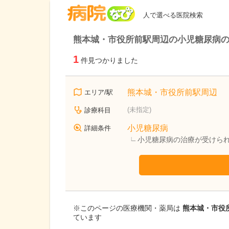
病院なび
人で選べる医院検索
熊本城・市役所前駅周辺の小児糖尿病
1
件見つかりました
熊本城・市役所前駅周辺
エリア/駅
(未指定)
診療科目
小児糖尿病
詳細条件
小児糖尿病の治療が受けら
※このページの医療機関・薬局は
熊本城・市役所
ています