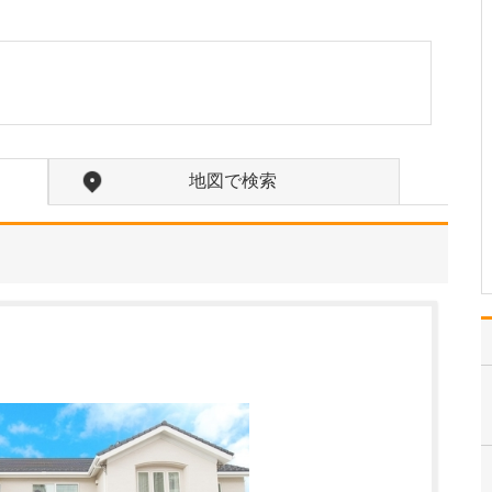
い。
「患者さんの話を真摯に
聞く」ということを常に
心がけています。患者さ
んが医師に伝える言葉
は、すべて「体のつら
さ」から発せられている
ものなので、適切な診断
地図で検索
や治療を行うために聞き
逃さないように注意して
います…
>>記事全文を読む