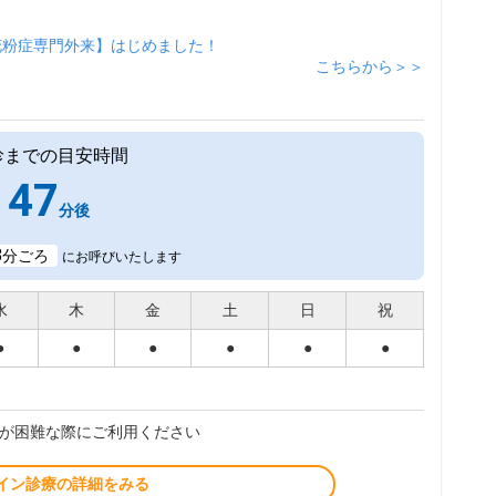
花粉症専門外来】はじめました！
こちらから＞＞
診までの目安時間
47
分後
8
分ごろ
にお呼びいたします
水
木
金
土
日
祝
●
●
●
●
●
●
が困難な際にご利用ください
イン診療の詳細をみる