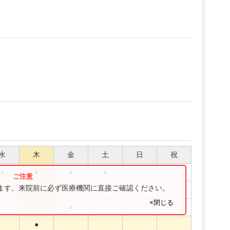
水
木
金
土
日
祝
●
●
●
●
ります。来院前に必ず医療機関に直接ご確認ください。
●
●
×閉じる
●
●