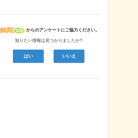
病院なび
からのアンケートにご協力ください。
知りたい情報は見つかりましたか?
はい
いいえ