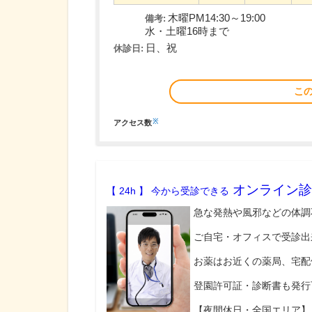
木曜PM14:30～19:00
備考:
水・土曜16時まで
日、祝
休診日:
こ
※
アクセス数
オンライン診
【 24h 】 今から受診できる
急な発熱や風邪などの体調
ご自宅・オフィスで受診出
お薬はお近くの薬局、宅配
登園許可証・診断書も発行
【夜間休日・全国エリア】