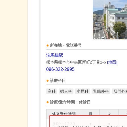
所在地・電話番号
洗馬橋駅
熊本県熊本市中央区新町2丁目2-6
[地図]
096-322-2995
診療科目
産科
婦人科
小児科
乳腺外科
肛門外
診療/受付時間・休診日
外来受付時間
月
火
9:00～17:30
●
●