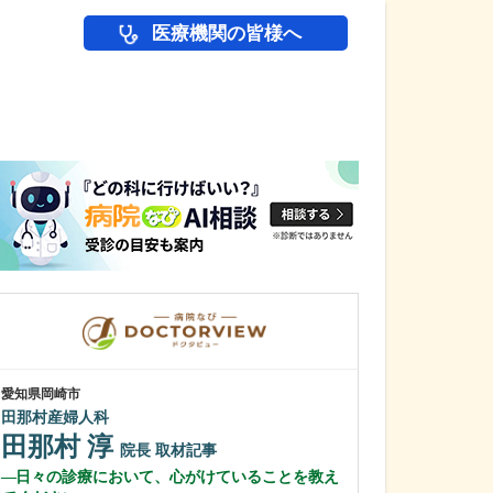
医療機関の皆様へ
医師(ドクター)の
愛知県岡崎市
群馬県みどり市
田那村産婦人科
岩宿クリニック
田那村 淳
星野 正道
院長
取材記事
日々の診療において、心がけていることを教え
どのような患者