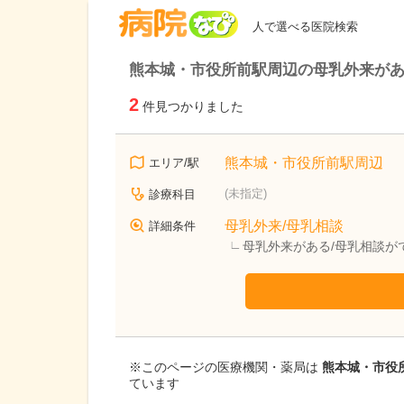
病院なび
人で選べる医院検索
熊本城・市役所前駅周辺の母乳外来があ
2
件見つかりました
熊本城・市役所前駅周辺
エリア/駅
(未指定)
診療科目
母乳外来/母乳相談
詳細条件
母乳外来がある/母乳相談が
※このページの医療機関・薬局は
熊本城・市役所
ています