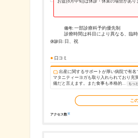
お盆(8月中旬)は休診・休業の場合があ
一部診療科予約優先制
備考:
診療時間は科目により異なる、臨時
日、祝
休診日:
口コミ
出産に関するサポートが厚い病院で有名
マタニティーヨガも取り入れられており充
備だと言えます。また食事も本格的...
もっ
こ
※
アクセス数