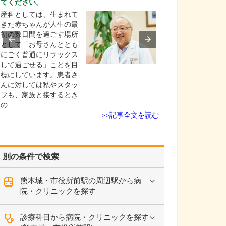
てください。
妊産婦さんをは
産科としては、生まれて
人科疾患で受診
きた赤ちゃんが人生の最
も多いので年齢
初の数日間を過ごす場所
いですね。産科
として「お母さんととも
の診断から妊婦
にごく普通にリラックス
娩、産後のケア
して過ごせる」ことを目
タルで診療を行
標にしています。患者さ
り、遠方にお住
んに対しては私やスタッ
の里帰り出産に
フも、家族と接するとき
てい…
の…
>>記事全文を読む
別の条件で検索
熊本城・市役所前駅の周辺駅から病
院・クリニックを探す
診療科目から病院・クリニックを探す