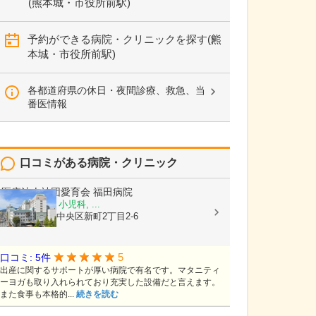
(熊本城・市役所前駅)
予約ができる病院・クリニックを探す(熊
本城・市役所前駅)
各都道府県の休日・夜間診療、救急、当
番医情報
口コミがある病院・クリニック
医療法人社団愛育会
福田病院
産科, 婦人科, 小児科, ...
熊本県熊本市中央区新町2丁目2-6
5
口コミ: 5件
出産に関するサポートが厚い病院で有名です。マタニティ
ーヨガも取り入れられており充実した設備だと言えます。
また食事も本格的...
続きを読む