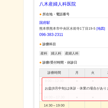
八木産婦人科医院
所在地・電話番号
国府駅
熊本県熊本市中央区水前寺1丁目19-5
[地図]
096-383-2311
診療科目
産科
婦人科
産婦人科
診療/受付時間・休診日
診療時間
月
火
9:00～12:30
●
●
お盆(8月中旬)は休診・休業の場合があ
14:00～16:00
14:00～17:30
●
●
14:30～19:00