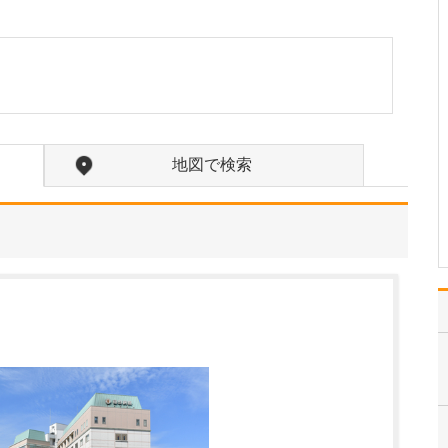
たのにはどのような理由があったのでしょうか?
心不全という病気は発症
すると治ることはなく、
患者さんは生涯付き合っ
ていかなくてはなりませ
ん。しかも、悪化と改善
を繰り返しながら病状は
だんだん悪くなっていき
地図で検索
ます。大学病院で後進の
育成に取り組みつつ、高
度…
>>記事全文を読む