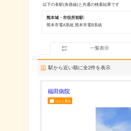
以下の各駅(各路線)と共通の検索結果です
熊本城・市役所前駅:
熊本市電A系統,熊本市電B系統
一覧表示
駅から近い順に全
2
件を表示
福田病院
5
口コミ
件