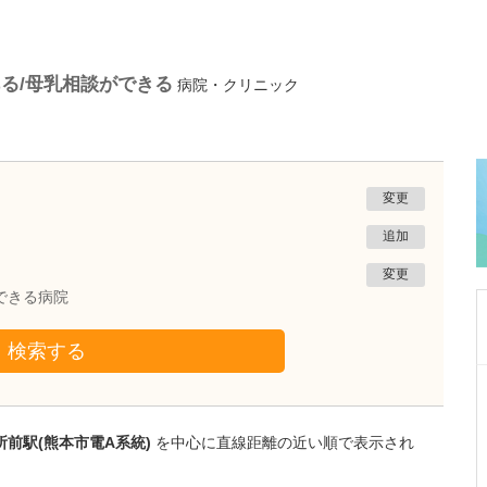
る/母乳相談ができる
病院・クリニック
変更
追加
変更
できる病院
検索する
熊本県熊本市南区
たかしお内科ハートクリニック
高潮 征爾
前駅(熊本市電A系統)
を中心に直線距離の近い順で表示され
院長
取材記事
大学病院で要職を担ってきた先生が開業を決め