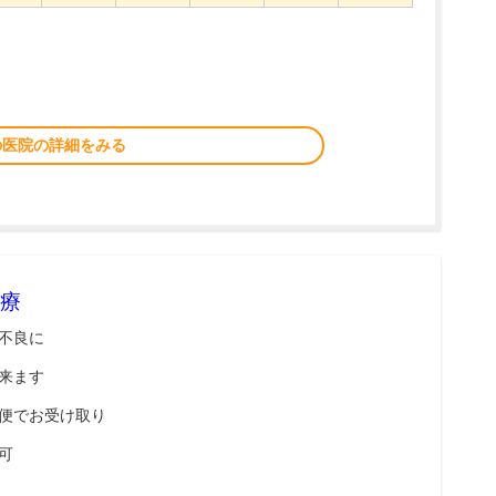
の医院の詳細をみる
療
不良に
来ます
便でお受け取り
可