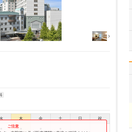
科
水
木
金
土
日
祝
●
●
●
●