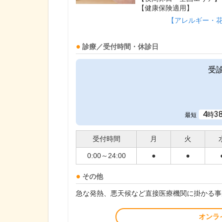
【健康保険適用】
【アレルギー・
診療／受付時間・休診日
受
4
3
時
最短
受付時間
月
火
0:00～24:00
●
●
その他
急な発熱、悪天候など直接医療機関に掛かる事
オンラ