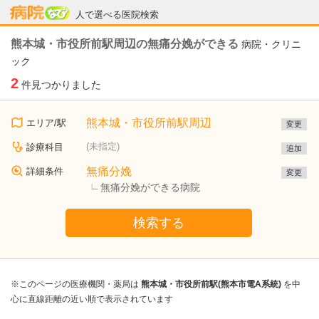
病院なび
人で選べる医院検索
熊本城・市役所前駅周辺の無痛分娩ができる
病院・クリニ
ック
2
件見つかりました
熊本城・市役所前駅周辺
エリア/駅
変更
(未指定)
診療科目
追加
無痛分娩
詳細条件
変更
無痛分娩ができる病院
検索する
※このページの医療機関・薬局は
熊本城・市役所前駅(熊本市電A系統)
を中
心に直線距離の近い順で表示されています