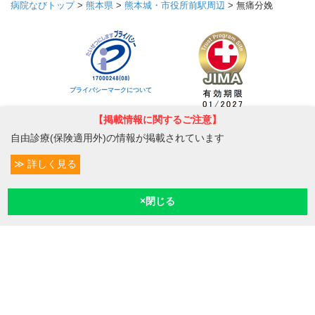
病院なびトップ
>
熊本県
>
熊本城・市役所前駅周辺
>
無痛分娩
プライバシーマークについて
【掲載情報に関するご注意】
自由診療(保険適用外)の情報が掲載されています
トップ
医療機関の皆様へ
詳しく見る
条件変更
0
予約/受付
現在診療
現在地
MediQA
病院なびについて
病院なび利用規約
個人情報保護方針
©2026
株式会社eヘルスケア
, All rights reserved.