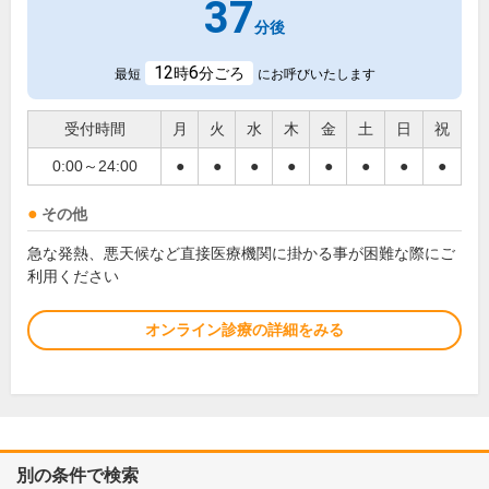
37
分後
12
6
時
分ごろ
最短
にお呼びいたします
受付時間
月
火
水
木
金
土
日
祝
0:00～24:00
●
●
●
●
●
●
●
●
その他
急な発熱、悪天候など直接医療機関に掛かる事が困難な際にご
利用ください
オンライン診療の詳細をみる
別の条件で検索