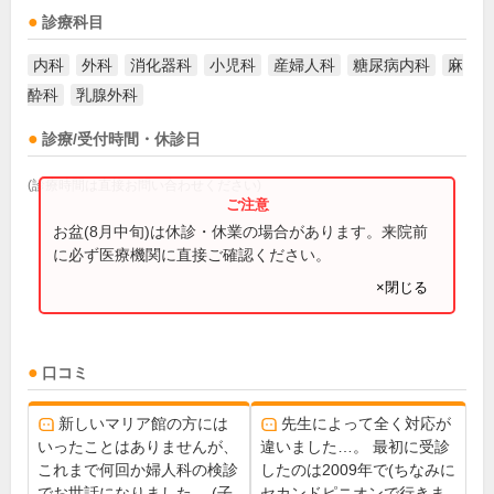
診療科目
内科
外科
消化器科
小児科
産婦人科
糖尿病内科
麻
酔科
乳腺外科
診療/受付時間・休診日
(診療時間は直接お問い合わせください)
お盆(8月中旬)は休診・休業の場合があります。来院前
に必ず医療機関に直接ご確認ください。
×閉じる
口コミ
新しいマリア館の方には
先生によって全く対応が
いったことはありませんが、
違いました…。 最初に受診
これまで何回か婦人科の検診
したのは2009年で(ちなみに
でお世話になりました。 (子
セカンドピニオンで行きま