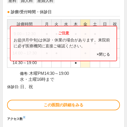
産科
婦人科
産婦人科
診療/受付時間・休診日
診療時間
月
火
水
木
金
土
日
祝
9:00～12:30
●
●
●
●
●
●
お盆(8月中旬)は休診・休業の場合があります。来院前
14:00～16:00
●
●
に必ず医療機関に直接ご確認ください。
14:00～17:30
●
●
●
×閉じる
14:30～19:00
●
木曜PM14:30～19:00
備考:
水・土曜16時まで
日、祝
休診日:
この医院の詳細をみる
※
アクセス数