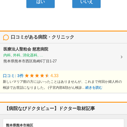
はい
いいえ
口コミがある病院・クリニック
医療法人聖粒会
慈恵病院
内科, 外科, 消化器科, ...
熊本県熊本市西区島崎6丁目1-27
4.33
口コミ: 3件
新しいマリア館の方にはいったことはありませんが、これまで何回か婦人科の
検診でお世話になりました。 (子宮内部&頚がん検診...
続きを読む
【病院なびドクタビュー】ドクター取材記事
熊本県熊本市南区