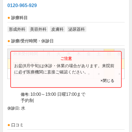
0120-965-929
診療科目
形成外科
美容外科
皮膚科
泌尿器科
診療/受付時間・休診日
外来受付時間
月
火
水
木
金
土
日
祝
10:00～17:00
●
お盆(8月中旬)は休診・休業の場合があります。来院前
に必ず医療機関に直接ご確認ください。
10:00～19:00
●
●
●
●
●
●
×閉じる
10:00～19:00 日曜17:00まで
備考:
予約制
水
休診日:
口コミ