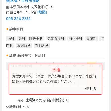
熊本城・市役所前駅
熊本県熊本市中央区花畑町1-5
尚亜ビル3・4・5階
[地図]
096-324-2861
診療科目
内科
外科
呼吸器科
気管食道科
消化器科
胃腸科
肛
門科
放射線科
乳腺外科
診療/受付時間・休診日
外来受付時間
月
火
水
木
金
土
日
祝
8:30～13:00
●
●
●
●
●
●
お盆(8月中旬)は休診・休業の場合があります。来院前
に必ず医療機関に直接ご確認ください。
14:00～18:00
●
●
●
●
●
×閉じる
土曜AMのみ 臨時休診あり
備考:
日・祝
休診日: