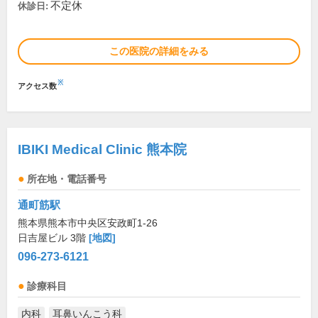
不定休
休診日:
この医院の詳細をみる
※
アクセス数
IBIKI Medical Clinic 熊本院
所在地・電話番号
通町筋駅
熊本県熊本市中央区安政町1-26
日吉屋ビル 3階
[地図]
096-273-6121
診療科目
内科
耳鼻いんこう科