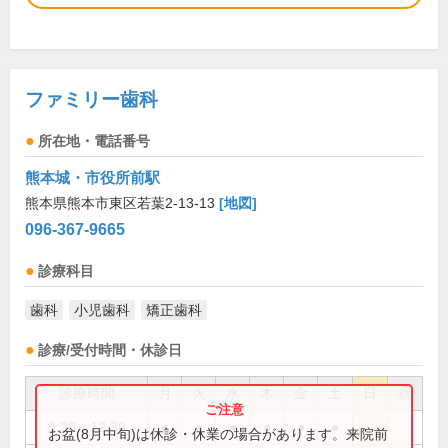
ファミリー歯科
所在地・電話番号
熊本城・市役所前駅
熊本県熊本市東区若葉2-13-13
[地図]
096-367-9665
診療科目
歯科
小児歯科
矯正歯科
診療/受付時間・休診日
診療時間
月
火
水
木
金
土
日
祝
9:30～12:30
●
●
●
●
●
●
お盆(8月中旬)は休診・休業の場合があります。来院前