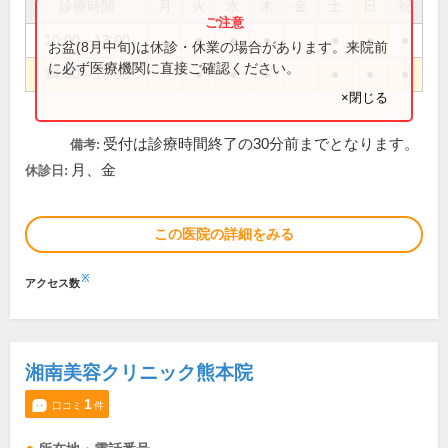
診療時間
月
火
水
木
金
土
日
祝
10:00～13:00
●
●
●
●
●
●
お盆(8月中旬)は休診・休業の場合があります。来院前
に必ず医療機関に直接ご確認ください。
14:00～19:00
●
●
●
●
●
●
×閉じる
受付は診療時間終了の30分前までとなります。
備考:
月、金
休診日:
この医院の詳細をみる
※
アクセス数
湘南美容クリニック熊本院
1
口コミ
件