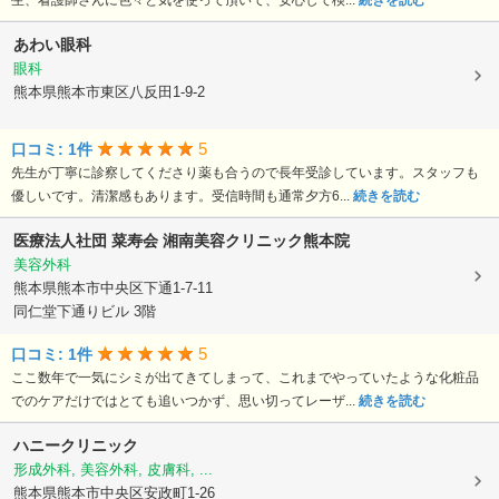
生、看護師さんに色々と気を使って頂いて、安心して検...
続きを読む
あわい眼科
眼科
熊本県熊本市東区八反田1-9-2
5
口コミ: 1件
先生が丁寧に診察してくださり薬も合うので長年受診しています。スタッフも
優しいです。清潔感もあります。受信時間も通常夕方6...
続きを読む
医療法人社団 菜寿会
湘南美容クリニック熊本院
美容外科
熊本県熊本市中央区下通1-7-11
同仁堂下通りビル 3階
5
口コミ: 1件
ここ数年で一気にシミが出てきてしまって、これまでやっていたような化粧品
でのケアだけではとても追いつかず、思い切ってレーザ...
続きを読む
ハニークリニック
形成外科, 美容外科, 皮膚科, ...
熊本県熊本市中央区安政町1-26