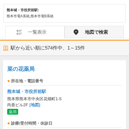
熊本城・市役所前駅:
熊本市電A系統,熊本市電B系統
一覧表示
地図で検索
駅から近い順に
574
件中、
1～15件
菜の花薬局
所在地・電話番号
熊本城・市役所前駅
熊本県熊本市中央区花畑町1-5
尚亜ビル2F
[地図]
薬局
診療/受付時間・休診日