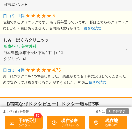
日吉屋ビル4F
5
口コミ: 1件
信頼できるクリニックです。 もう長年通っています。 私はこちらのクリニック
にしか行く気はありません。 皆様も1度行かれて...
続きを読む
しみ・ほくろクリニック
形成外科, 美容外科
熊本県熊本市中央区下通1丁目7-13
タジリビル4F
4.75
口コミ: 4件
先日顔のホクロを7つ除去しました。 先生がとても丁寧に説明してくださった
ので安心して治療を受けることができました。 初診...
続きを読む
【病院なびドクタビュー】ドクター取材記事
条件変更
57
予約/受付
現在診療
現在地
熊本県熊本市南区
たかしお内科ハートクリニック