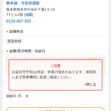
熊本城・市役所前駅
熊本県熊本市中央区下通1-5-10
TTビル2階
[地図]
0120-307-393
診療科目
美容外科
診療/受付時間・休診日
診療時間
月
火
水
木
金
土
日
祝
10:00～20:00
●
●
●
●
●
●
お盆(8月中旬)は休診・休業の場合があります。来院前
に必ず医療機関に直接ご確認ください。
×閉じる
月、火
休診日: