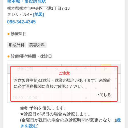
熊本城・市役所前駅
熊本県熊本市中央区下通1丁目7-13
タジリビル4F
[地図]
096-342-4345
診療科目
形成外科
美容外科
診療/受付時間・休診日
診療時間
月
火
水
木
金
土
日
祝
10:00～12:00
●
●
●
●
お盆(8月中旬)は休診・休業の場合があります。来院前
に必ず医療機関に直接ご確認ください。
13:00～16:30
●
●
●
●
●
×閉じる
16:30～19:00
●
予約を優先します。
備考:
★診療日が祝日の場合も診療します。
(金曜日が祝日の場合のみ診療時間が変更となり...(
続
きを読む
)