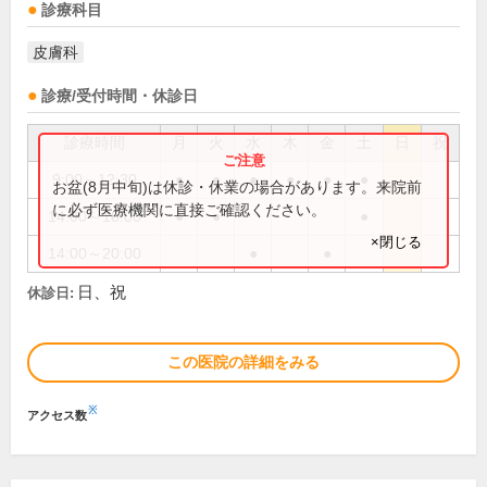
診療科目
皮膚科
診療/受付時間・休診日
診療時間
月
火
水
木
金
土
日
祝
9:00～12:30
●
●
●
●
●
●
お盆(8月中旬)は休診・休業の場合があります。来院前
に必ず医療機関に直接ご確認ください。
14:00～18:00
●
●
●
×閉じる
14:00～20:00
●
●
日、祝
休診日:
この医院の詳細をみる
※
アクセス数