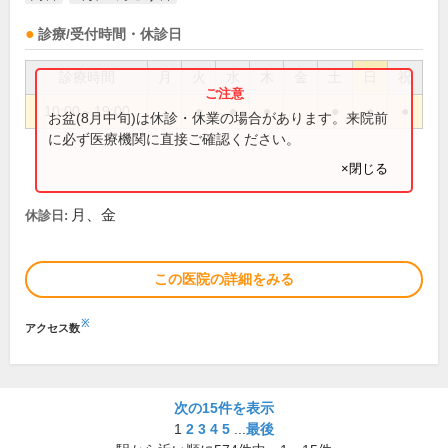
診療/受付時間・休診日
診療時間
月
火
水
木
金
土
日
祝
10:00～19:00
●
●
●
●
●
●
お盆(8月中旬)は休診・休業の場合があります。来院前
に必ず医療機関に直接ご確認ください。
×閉じる
月、金
休診日:
この医院の詳細をみる
※
アクセス数
次の15件を表示
1
2
3
4
5
...
最後