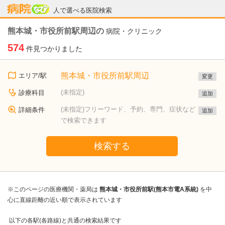
病院なび
人で選べる医院検索
熊本城・市役所前駅周辺の
病院・クリニック
574
件見つかりました
熊本城・市役所前駅周辺
エリア/駅
変更
(未指定)
診療科目
追加
(未指定)フリーワード、予約、専門、症状など
詳細条件
追加
で検索できます
検索する
※このページの医療機関・薬局は
熊本城・市役所前駅(熊本市電A系統)
を中
心に直線距離の近い順で表示されています
以下の各駅(各路線)と共通の検索結果です