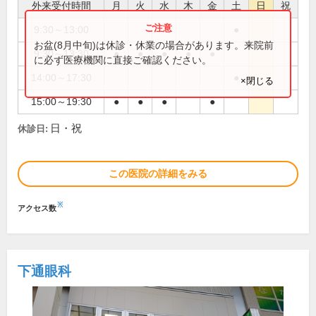
外来受付時間
月
火
水
木
金
土
日
祝
9:30～13:00
●
お盆(8月中旬)は休診・休業の場合があります。来院前
9:30～13:30
●
●
●
●
●
に必ず医療機関に直接ご確認ください。
14:00～17:30
●
×閉じる
15:00～19:30
●
●
●
●
日・祝
休診日:
この医院の詳細をみる
※
アクセス数
下通眼科