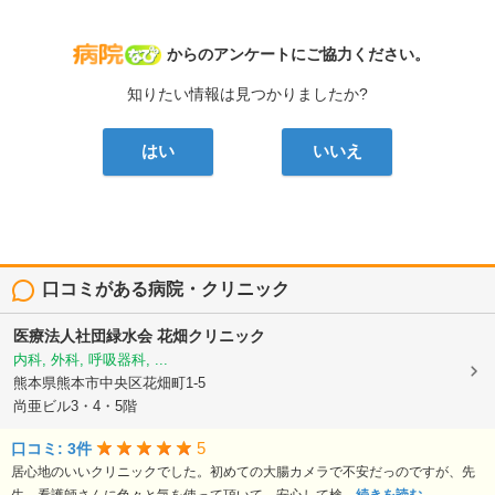
病院なび
からのアンケートにご協力ください。
知りたい情報は見つかりましたか?
はい
いいえ
口コミがある病院・クリニック
医療法人社団緑水会
花畑クリニック
内科, 外科, 呼吸器科, ...
熊本県熊本市中央区花畑町1-5
尚亜ビル3・4・5階
5
口コミ: 3件
居心地のいいクリニックでした。初めての大腸カメラで不安だっのですが、先