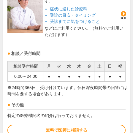
す。
症状に適した診療科
受診の目安・タイミング
受診までに気をつけること
などにご利用ください。（無料でご利用い
ただけます）
相談／受付時間
相談受付時間
月
火
水
木
金
土
日
祝
0:00～24:00
●
●
●
●
●
●
●
●
※24時間365日、受け付けています。休日深夜時間帯の回答には
時間を要する場合があります。
その他
特定の医療機関名の紹介は行っておりません。
無料で医師に相談する