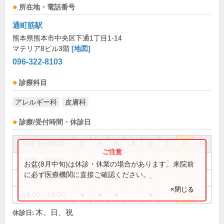
所在地・電話番号
通町筋駅
熊本県熊本市中央区下通1丁目1-14
マテリア8ビル3階
[地図]
096-322-8103
診療科目
アレルギー科
皮膚科
診療/受付時間・休診日
外来受付時間
月
火
水
木
金
土
日
祝
9:30～12:00
●
お盆(8月中旬)は休診・休業の場合があります。来院前
に必ず医療機関に直接ご確認ください。
9:30～13:00
●
●
●
●
×閉じる
14:00～18:00
●
●
●
●
木、日、祝
休診日: