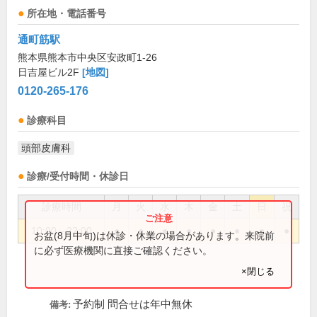
所在地・電話番号
通町筋駅
熊本県熊本市中央区安政町1-26
日吉屋ビル2F
[地図]
0120-265-176
診療科目
頭部皮膚科
診療/受付時間・休診日
診療時間
月
火
水
木
金
土
日
祝
10:00～22:00
●
●
●
●
●
●
●
●
お盆(8月中旬)は休診・休業の場合があります。来院前
に必ず医療機関に直接ご確認ください。
×閉じる
予約制 問合せは年中無休
備考: