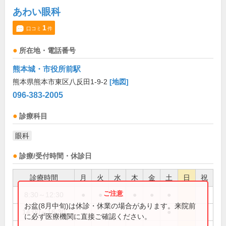
あわい眼科
1
口コミ
件
所在地・電話番号
熊本城・市役所前駅
熊本県熊本市東区八反田1-9-2
[地図]
096-383-2005
診療科目
眼科
診療/受付時間・休診日
診療時間
月
火
水
木
金
土
日
祝
8:30～12:30
●
●
●
●
●
●
お盆(8月中旬)は休診・休業の場合があります。来院前
14:00～16:30
●
に必ず医療機関に直接ご確認ください。