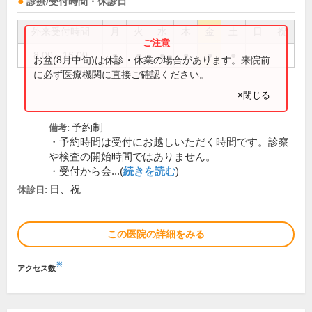
診療/受付時間・休診日
外来受付時間
月
火
水
木
金
土
日
祝
8:00～16:00
●
●
●
●
●
●
お盆(8月中旬)は休診・休業の場合があります。来院前
に必ず医療機関に直接ご確認ください。
×閉じる
予約制
備考:
・予約時間は受付にお越しいただく時間です。診察
や検査の開始時間ではありません。
・受付から会...(
続きを読む
)
日、祝
休診日:
この医院の詳細をみる
※
アクセス数