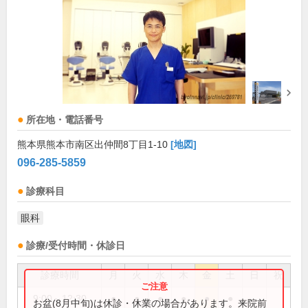
所在地・電話番号
熊本県熊本市南区出仲間8丁目1-10
[地図]
096-285-5859
診療科目
眼科
診療/受付時間・休診日
診療時間
月
火
水
木
金
土
日
祝
9:00～12:30
●
●
●
●
●
●
お盆(8月中旬)は休診・休業の場合があります。来院前