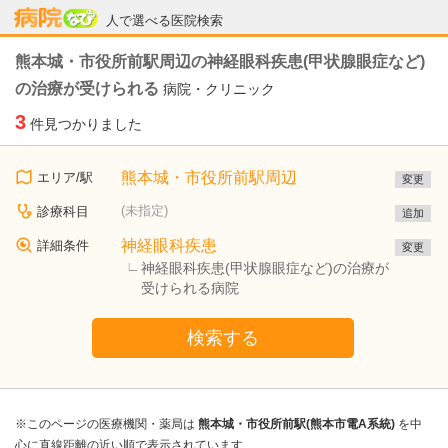
病院なび
人で選べる医院検索
熊本城・市役所前駅周辺の神経眼科疾患(甲状腺眼症など)
の治療が受けられる
病院・クリニック
3
件見つかりました
熊本城・市役所前駅周辺
エリア/駅
変更
(未指定)
診療科目
追加
神経眼科疾患
詳細条件
変更
神経眼科疾患(甲状腺眼症など)の治療が
受けられる病院
検索する
※このページの医療機関・薬局は
熊本城・市役所前駅(熊本市電A系統)
を中
心に直線距離の近い順で表示されています