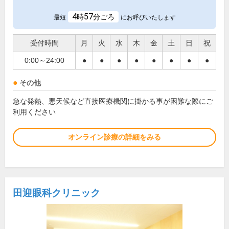
4
57
時
分ごろ
最短
にお呼びいたします
受付時間
月
火
水
木
金
土
日
祝
0:00～24:00
●
●
●
●
●
●
●
●
その他
急な発熱、悪天候など直接医療機関に掛かる事が困難な際にご
利用ください
オンライン診療の詳細をみる
田迎眼科クリニック