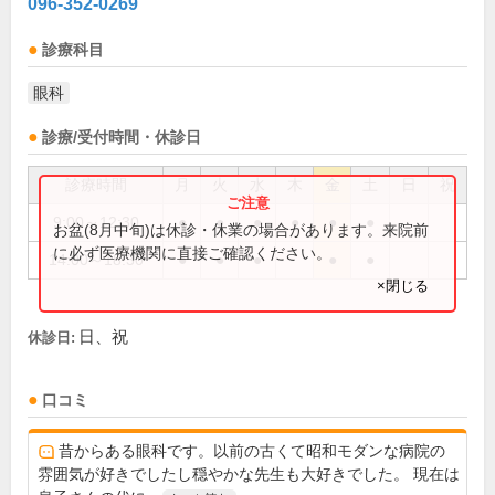
096-352-0269
診療科目
眼科
診療/受付時間・休診日
診療時間
月
火
水
木
金
土
日
祝
9:00～12:30
●
●
●
●
●
●
お盆(8月中旬)は休診・休業の場合があります。来院前
に必ず医療機関に直接ご確認ください。
14:00～18:30
●
●
●
●
●
×閉じる
日、祝
休診日:
口コミ
昔からある眼科です。以前の古くて昭和モダンな病院の
雰囲気が好きでしたし穏やかな先生も大好きでした。 現在は