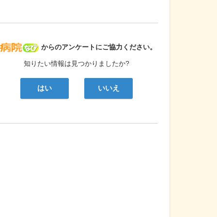
病院なび
からのアンケートにご協力ください。
知りたい情報は見つかりましたか?
はい
いいえ