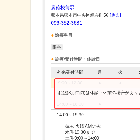
慶徳校前駅
熊本県熊本市中央区練兵町56
[地図]
096-352-3681
診療科目
眼科
診療/受付時間・休診日
外来受付時間
月
火
9:00～12:30
●
●
お盆(8月中旬)は休診・休業の場合があ
9:00～14:00
14:00～18:00
●
14:00～19:30
火曜AMのみ
備考:
水曜19:30まで
土曜9:00～14:00