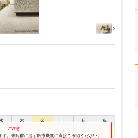
水
木
金
土
日
祝
●
●
●
ります。来院前に必ず医療機関に直接ご確認ください。