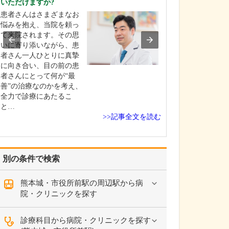
いただけますか?
当院は、私が生
患者さんはさまざまなお
1958年(昭和33年
悩みを抱え、当院を頼っ
科医だった私の
て来院されます。その思
しました。開院
いに寄り添いながら、患
医院と自宅が同
者さん一人ひとりに真摯
にあり、私は、
に向き合い、目の前の患
遊び場のように
者さんにとって何が“最
てきたんです(笑)。
善”の治療なのかを考え、
年(昭和4…
全力で診療にあたるこ
と…
>>記事全文を読む
別の条件で検索
熊本城・市役所前駅の周辺駅から病
院・クリニックを探す
診療科目から病院・クリニックを探す