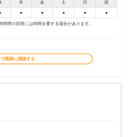
水
木
金
土
日
祝
●
●
●
●
●
●
夜時間帯の回答には時間を要する場合があります。
料で医師に相談する