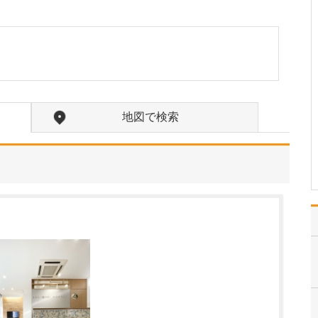
たのにはどのような理由があったのでしょうか?
心不全という病気は発症
すると治ることはなく、
患者さんは生涯付き合っ
ていかなくてはなりませ
ん。しかも、悪化と改善
を繰り返しながら病状は
だんだん悪くなっていき
地図で検索
ます。大学病院で後進の
育成に取り組みつつ、高
度…
>>記事全文を読む