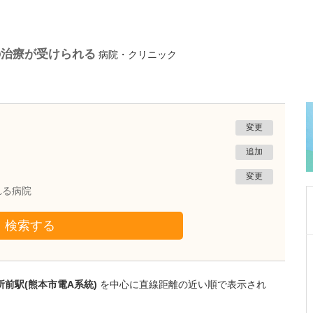
の治療が受けられる
病院・クリニック
変更
追加
変更
れる病院
検索する
熊本県熊本市南区
たかしお内科ハートクリニック
高潮 征爾
前駅(熊本市電A系統)
を中心に直線距離の近い順で表示され
院長
取材記事
大学病院で要職を担ってきた先生が開業を決め