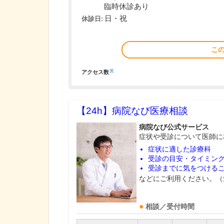
臨時休診あり
日・祝
休診日:
こ
※
アクセス数
【24h】
病院なび医療相談
病院なび公式サービス
症状や受診について医師に
症状に適した診療科
受診の目安・タイミン
受診までに気をつける
などにご利用ください。（
相談／受付時間