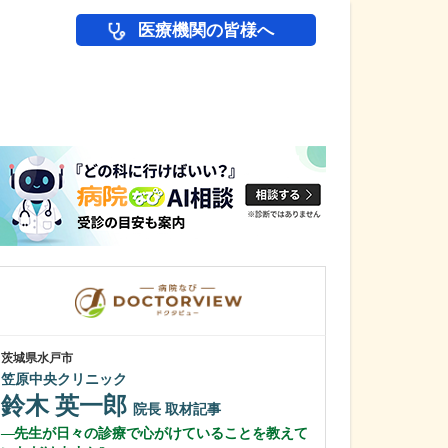
医療機関の皆様へ
医師(ドクター)の
茨城県水戸市
東京都世田谷区
笠原中央クリニック
天下堂医院
鈴木 英一郎
雨宮 明文
院長
取材記事
先生が日々の診療で心がけていることを教えて
医師を志したき