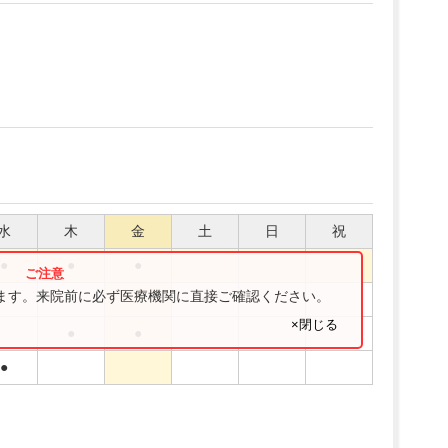
水
木
金
土
日
祝
●
●
●
ります。来院前に必ず医療機関に直接ご確認ください。
●
×閉じる
●
●
●