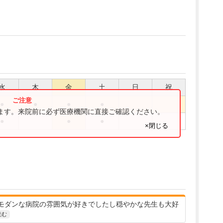
水
木
金
土
日
祝
●
●
●
●
ります。来院前に必ず医療機関に直接ご確認ください。
●
●
●
×閉じる
モダンな病院の雰囲気が好きでしたし穏やかな先生も大好
読む