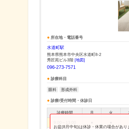
所在地・電話番号
水道町駅
熊本県熊本市中央区水道町8-2
秀匠苑ビル3階
[地図]
096-273-7571
診療科目
眼科
形成外科
診療/受付時間・休診日
診療時間
月
火
9:00～13:00
●
●
お盆(8月中旬)は休診・休業の場合があ