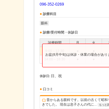
096-352-0269
診療科目
眼科
診療/受付時間・休診日
診療時間
月
火
9:00～12:30
●
●
お盆(8月中旬)は休診・休業の場合があ
14:00～18:30
●
●
日、祝
休診日:
口コミ
昔からある眼科です。以前の古くて昭和
きでした。 現在は息子さんの代に...
もっと