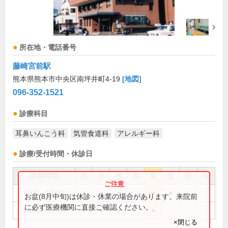
所在地・電話番号
藤崎宮前駅
熊本県熊本市中央区南坪井町4-19
[地図]
096-352-1521
診療科目
耳鼻いんこう科
気管食道科
アレルギー科
診療/受付時間・休診日
診療時間
月
火
水
木
金
土
日
祝
9:00～13:00
●
●
●
●
●
お盆(8月中旬)は休診・休業の場合があります。来院前
に必ず医療機関に直接ご確認ください。
14:30～18:00
●
●
●
●
×閉じる