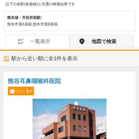
以下の各駅(各路線)と共通の検索結果です
熊本城・市役所前駅:
熊本市電A系統,熊本市電B系統
一覧表示
地図で検索
駅から近い順に全
1
件を表示
熊谷耳鼻咽喉科医院
1
口コミ
件