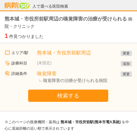
病院なび
人で選べる医院検索
熊本城・市役所前駅周辺の嗅覚障害の治療が受けられる
病
院・クリニック
1
件見つかりました
熊本城・市役所前駅周辺
エリア/駅
変更
(未指定)
診療科目
追加
嗅覚障害
詳細条件
変更
嗅覚障害の治療が受けられる病院
検索する
※このページの医療機関・薬局は
熊本城・市役所前駅(熊本市電A系統)
を中
心に直線距離の近い順で表示されています