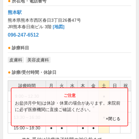
所在地・電話番号
熊本駅
熊本県熊本市西区春日3丁目26番47号
JR熊本春日南ビル 3階
[地図]
096-247-6512
診療科目
皮膚科
美容皮膚科
診療/受付時間・休診日
診療時間
月
火
水
木
金
土
日
祝
9:00～12:30
●
お盆(8月中旬)は休診・休業の場合があります。来院前
10:00～13:30
●
●
●
●
に必ず医療機関に直接ご確認ください。
13:30～16:30
●
×閉じる
15:00～18:30
●
●
●
●