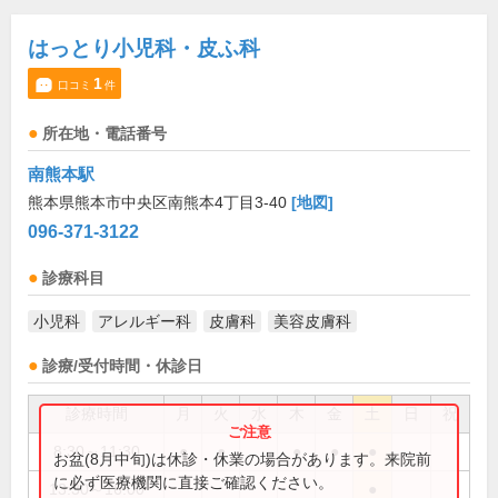
はっとり小児科・皮ふ科
1
口コミ
件
所在地・電話番号
南熊本駅
熊本県熊本市中央区南熊本4丁目3-40
[地図]
096-371-3122
診療科目
小児科
アレルギー科
皮膚科
美容皮膚科
診療/受付時間・休診日
診療時間
月
火
水
木
金
土
日
祝
8:30～11:30
●
●
●
●
●
お盆(8月中旬)は休診・休業の場合があります。来院前
に必ず医療機関に直接ご確認ください。
13:30～16:00
●