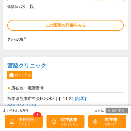
水、祝
休診日:
この医院の詳細をみる
※
アクセス数
宮脇クリニック
1
口コミ
件
所在地・電話番号
熊本県熊本市中央区出水5丁目11-24
[地図]
096-366-3181
条件変更
8
診療科目
予約/受付
現在診療
現在地
呼吸器科
消化器科
皮膚科