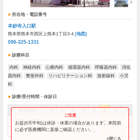
所在地・電話番号
本妙寺入口駅
熊本県熊本市西区上熊本1丁目3-4
[地図]
096-325-1331
診療科目
内科
神経内科
心療内科
循環器内科
呼吸器内科
消化
器内科
整形外科
リハビリテーション科
放射線科
小児
科
診療/受付時間・休診日
診療時間
月
火
水
木
金
土
日
祝
9:00～13:00
●
お盆(8月中旬)は休診・休業の場合があります。来院前
に必ず医療機関に直接ご確認ください。
9:00～18:00
●
●
●
●
●
×閉じる