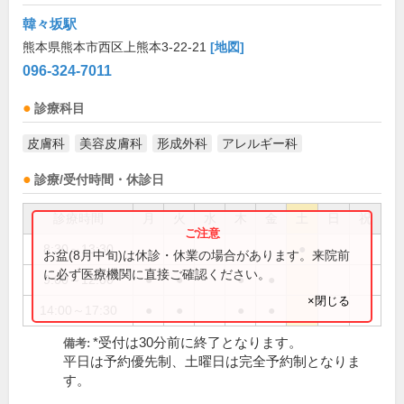
韓々坂駅
熊本県熊本市西区上熊本3-22-21
[地図]
096-324-7011
診療科目
皮膚科
美容皮膚科
形成外科
アレルギー科
診療/受付時間・休診日
診療時間
月
火
水
木
金
土
日
祝
8:30～13:30
●
お盆(8月中旬)は休診・休業の場合があります。来院前
に必ず医療機関に直接ご確認ください。
9:00～12:00
●
●
●
●
×閉じる
14:00～17:30
●
●
●
●
*受付は30分前に終了となります。
備考:
平日は予約優先制、土曜日は完全予約制となりま
す。