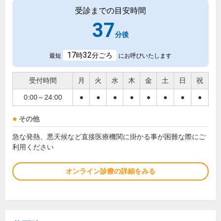
受診までの目安時間
37
分後
17
32
時
分ごろ
最短
にお呼びいたします
受付時間
月
火
水
木
金
土
日
祝
0:00～24:00
●
●
●
●
●
●
●
●
その他
急な発熱、悪天候など直接医療機関に掛かる事が困難な際にご
利用ください
オンライン診療の詳細をみる