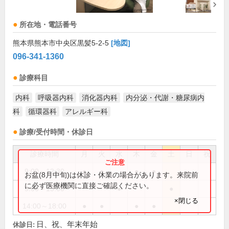
所在地・電話番号
熊本県熊本市中央区黒髪5-2-5
[地図]
096-341-1360
診療科目
内科
呼吸器内科
消化器内科
内分泌・代謝・糖尿病内
科
循環器科
アレルギー科
診療/受付時間・休診日
診療時間
月
火
水
木
金
土
日
祝
9:00～12:30
●
●
●
●
お盆(8月中旬)は休診・休業の場合があります。来院前
に必ず医療機関に直接ご確認ください。
9:00～13:00
●
●
×閉じる
14:00～18:00
●
●
●
●
日、祝、年末年始
休診日: