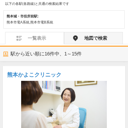
以下の各駅(各路線)と共通の検索結果です
熊本城・市役所前駅:
熊本市電A系統,熊本市電B系統
一覧表示
地図で検索
駅から近い順に
16
件中、
1～15件
熊本かよこクリニック