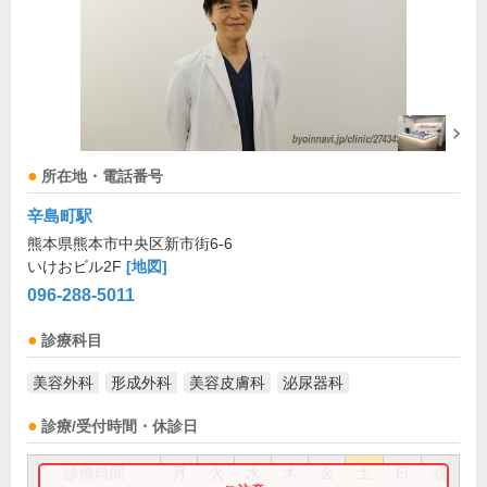
所在地・電話番号
辛島町駅
熊本県熊本市中央区新市街6-6
いけおビル2F
[地図]
096-288-5011
診療科目
美容外科
形成外科
美容皮膚科
泌尿器科
診療/受付時間・休診日
診療時間
月
火
水
木
金
土
日
祝