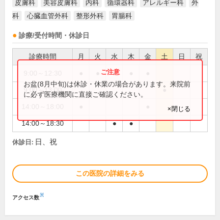
皮膚科
美容皮膚科
内科
循環器科
アレルギー科
外
科
心臓血管外科
整形外科
胃腸科
診療/受付時間・休診日
診療時間
月
火
水
木
金
土
日
祝
9:00～12:30
●
●
●
●
●
お盆(8月中旬)は休診・休業の場合があります。来院前
9:00～13:00
●
に必ず医療機関に直接ご確認ください。
14:00～18:00
●
●
×閉じる
14:00～18:30
●
●
日、祝
休診日:
この医院の詳細をみる
※
アクセス数