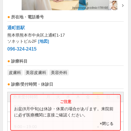
所在地・電話番号
通町筋駅
熊本県熊本市中央区上通町1-17
ソネットビル2F
[地図]
096-324-2415
診療科目
皮膚科
美容皮膚科
美容外科
診療/受付時間・休診日
外来受付時間
月
火
水
木
金
土
日
祝
9:00～17:00
●
お盆(8月中旬)は休診・休業の場合があります。来院前
に必ず医療機関に直接ご確認ください。
9:00～18:00
●
●
●
×閉じる
9:00～19:00
●