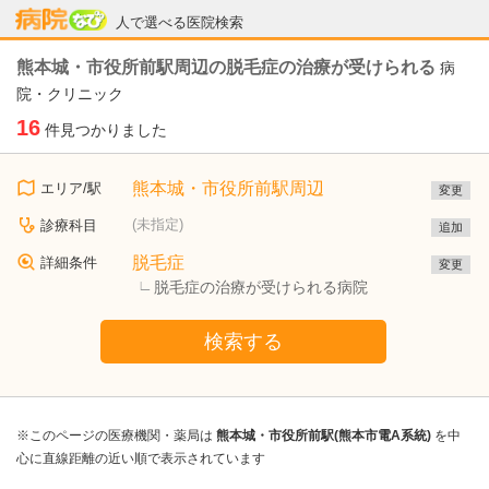
病院なび
人で選べる医院検索
熊本城・市役所前駅周辺の脱毛症の治療が受けられる
病
院・クリニック
16
件見つかりました
熊本城・市役所前駅周辺
エリア/駅
変更
(未指定)
診療科目
追加
脱毛症
詳細条件
変更
脱毛症の治療が受けられる病院
検索する
※このページの医療機関・薬局は
熊本城・市役所前駅(熊本市電A系統)
を中
心に直線距離の近い順で表示されています