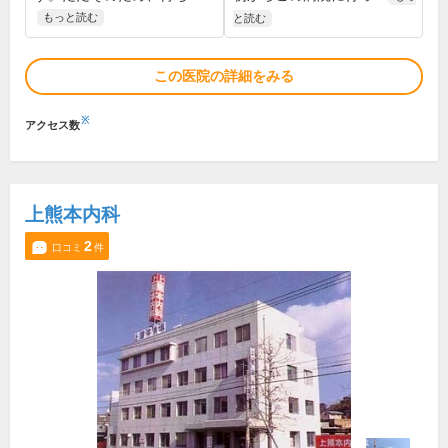
もっと読む
と読む
この医院の詳細をみる
※
アクセス数
上熊本内科
2
口コミ
件