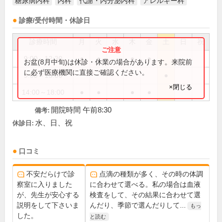
糖尿病内科
内科
代謝・内分泌内科
アレルギー科
診療/受付時間・休診日
診療時間
月
火
水
木
金
土
日
祝
9:00～12:30
●
●
●
●
お盆(8月中旬)は休診・休業の場合があります。来院前
に必ず医療機関に直接ご確認ください。
9:00～13:00
●
×閉じる
14:00～18:00
●
●
●
●
開院時間 午前8:30
備考:
水、日、祝
休診日:
口コミ
不安だらけで診
点滴の種類が多く、その時の体調
察室に入りました
に合わせて選べる。私の場合は血液
が、先生が安心する
検査をして、その結果に合わせて選
説明をして下さいま
んだり、季節で選んだりして...
もっ
した。
と読む