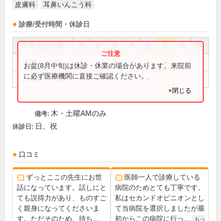
皮膚科
耳鼻いんこう科
診療/受付時間・休診日
外来受付時間
月
火
水
木
金
土
日
祝
9:00～12:00
●
●
●
●
●
●
お盆(8月中旬)は休診・休業の場合があります。来院前
に必ず医療機関に直接ご確認ください。
14:00～17:30
●
●
●
●
×閉じる
木・土曜AMのみ
備考:
日、祝
休診日:
口コミ
ずっとここの先生にお世
医師一人で診療している
話になっています。話しにと
病院のためとても丁寧です。
ても説得力があり、ものすご
私はセカンドオピニオンとし
く親身になってくださいま
て当病院を選択しましたが最
す。ただそのため、待ち...
初からこの病院に行っ...
もっ