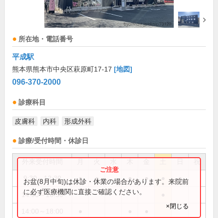
所在地・電話番号
平成駅
熊本県熊本市中央区萩原町17-17
[地図]
096-370-2000
診療科目
皮膚科
内科
形成外科
診療/受付時間・休診日
外来受付時間
月
火
水
木
金
土
日
祝
9:30～12:30
●
●
●
●
●
●
お盆(8月中旬)は休診・休業の場合があります。来院前
に必ず医療機関に直接ご確認ください。
14:00～16:30
●
×閉じる
14:00～18:00
●
●
●