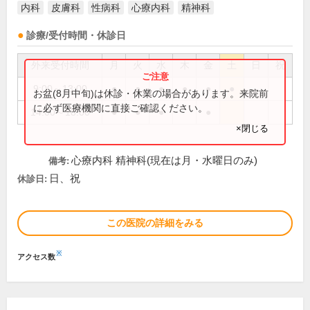
内科
皮膚科
性病科
心療内科
精神科
診療/受付時間・休診日
外来受付時間
月
火
水
木
金
土
日
祝
9:00～13:00
●
●
●
●
●
●
お盆(8月中旬)は休診・休業の場合があります。来院前
に必ず医療機関に直接ご確認ください。
14:00～18:00
●
●
●
●
×閉じる
心療内科 精神科(現在は月・水曜日のみ)
備考:
日、祝
休診日:
この医院の詳細をみる
※
アクセス数