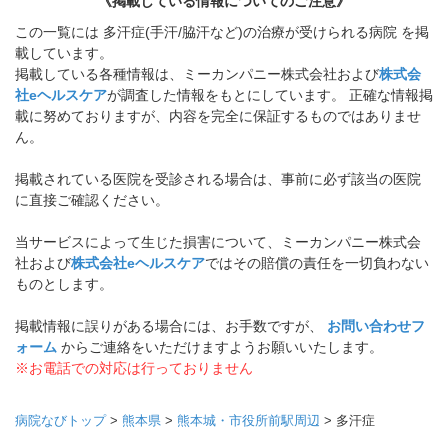
《掲載している情報についてのご注意》
この一覧には 多汗症(手汗/脇汗など)の治療が受けられる病院 を掲
載しています。
掲載している各種情報は、ミーカンパニー株式会社および
株式会
社eヘルスケア
が調査した情報をもとにしています。 正確な情報掲
載に努めておりますが、内容を完全に保証するものではありませ
ん。
掲載されている医院を受診される場合は、事前に必ず該当の医院
に直接ご確認ください。
当サービスによって生じた損害について、ミーカンパニー株式会
社および
株式会社eヘルスケア
ではその賠償の責任を一切負わない
ものとします。
掲載情報に誤りがある場合には、お手数ですが、
お問い合わせフ
ォーム
からご連絡をいただけますようお願いいたします。
※お電話での対応は行っておりません
病院なびトップ
>
熊本県
>
熊本城・市役所前駅周辺
>
多汗症