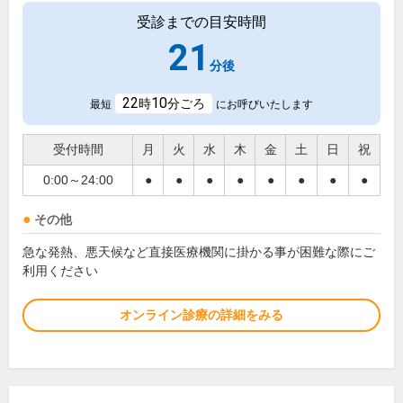
受診までの目安時間
21
分後
22
10
時
分ごろ
最短
にお呼びいたします
受付時間
月
火
水
木
金
土
日
祝
0:00～24:00
●
●
●
●
●
●
●
●
その他
急な発熱、悪天候など直接医療機関に掛かる事が困難な際にご
利用ください
オンライン診療の詳細をみる