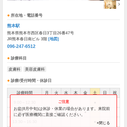
所在地・電話番号
熊本駅
熊本県熊本市西区春日3丁目26番47号
JR熊本春日南ビル 3階
[地図]
096-247-6512
診療科目
皮膚科
美容皮膚科
診療/受付時間・休診日
診療時間
月
火
水
木
金
土
日
祝
9:00～12:30
●
お盆(8月中旬)は休診・休業の場合があります。来院前
10:00～13:30
●
●
●
●
に必ず医療機関に直接ご確認ください。
13:30～16:30
●
×閉じる