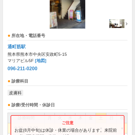
所在地・電話番号
通町筋駅
熊本県熊本市中央区安政町5-15
マリアビル5F
[地図]
096-211-0200
診療科目
皮膚科
診療/受付時間・休診日
診療時間
月
火
水
木
金
土
日
祝
9:30～13:00
●
●
●
●
●
●
●
お盆(8月中旬)は休診・休業の場合があります。来院前