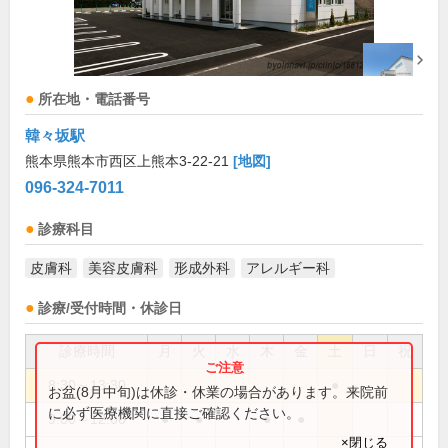
所在地・電話番号
韓々坂駅
熊本県熊本市西区上熊本3-22-21
[地図]
096-324-7011
診療科目
皮膚科
美容皮膚科
形成外科
アレルギー科
診療/受付時間・休診日
診療時間
月
火
水
木
金
土
日
祝
8:30～13:30
●
お盆(8月中旬)は休診・休業の場合があります。来院前
に必ず医療機関に直接ご確認ください。
9:00～12:00
●
●
●
●
×閉じる