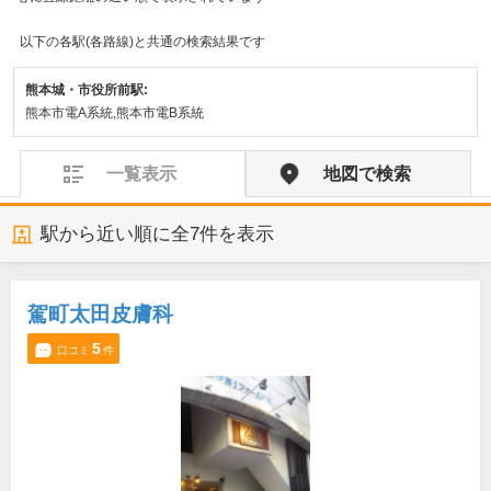
以下の各駅(各路線)と共通の検索結果です
熊本城・市役所前駅:
熊本市電A系統,熊本市電B系統
一覧表示
地図で検索
駅から近い順に全
7
件を表示
駕町太田皮膚科
5
口コミ
件