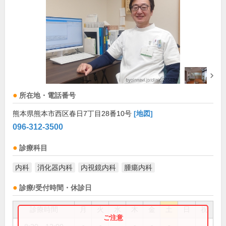
所在地・電話番号
熊本県熊本市西区春日7丁目28番10号
[地図]
096-312-3500
診療科目
内科
消化器内科
内視鏡内科
腫瘍内科
診療/受付時間・休診日
診療時間
月
火
水
木
金
土
日
祝