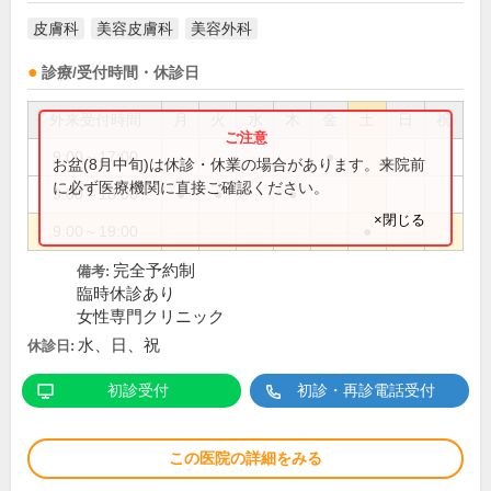
皮膚科
美容皮膚科
美容外科
診療/受付時間・休診日
外来受付時間
月
火
水
木
金
土
日
祝
9:00～17:00
●
お盆(8月中旬)は休診・休業の場合があります。来院前
に必ず医療機関に直接ご確認ください。
9:00～18:00
●
●
●
×閉じる
9:00～19:00
●
完全予約制
備考:
臨時休診あり
女性専門クリニック
水、日、祝
休診日:
初診受付
初診・再診電話受付
この医院の詳細をみる