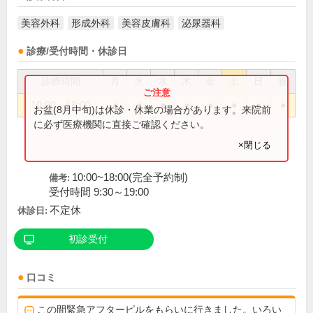
美容外科
形成外科
美容皮膚科
泌尿器科
診療/受付時間・休診日
診療時間
月
火
水
木
金
土
日
祝
10:00～18:00
●
●
●
●
●
●
●
●
お盆(8月中旬)は休診・休業の場合があります。来院前
に必ず医療機関に直接ご確認ください。
×閉じる
10:00~18:00(完全予約制)
備考:
受付時間 9:30～19:00
不定休
休診日:
初診受付
口コミ
この間緊急アフターピルをもらいに行きました。いろい