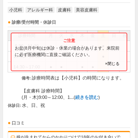
小児科
アレルギー科
皮膚科
美容皮膚科
診療/受付時間・休診日
診療時間
月
火
水
木
金
土
日
祝
8:30～11:30
●
●
●
●
●
お盆(8月中旬)は休診・休業の場合があります。来院前
に必ず医療機関に直接ご確認ください。
13:30～16:00
●
×閉じる
14:30～17:00
●
●
●
●
診療時間表は【小児科】の時間になります。
備考:
【皮膚科 診療時間】
(月・木)9:00～12:00、1...(
続きを読む
)
水、日、祝
休診日:
口コミ
娘が生まれてからのかかりつけで18年のお付き合いで