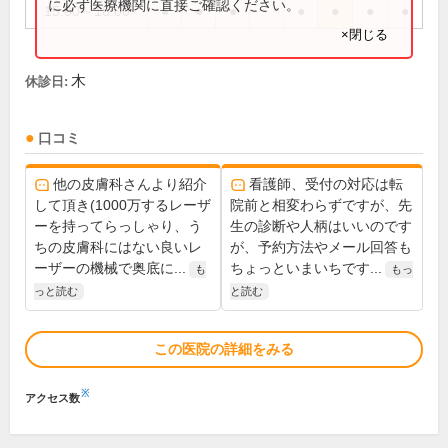
に必ず医療機関に直接ご確認ください。
15:00～18:00
●
●
●
●
●
●
●
×閉じる
木
休診日:
口コミ
他の皮膚科さんより紹介
看護師、受付の対応は転
して頂き(1000万するレーザ
院前と相変わらずですが、先
ーを持ってらっしゃり、う
生の診断や人柄はいいのです
ちの皮膚科にはない良いレ
が、予約方法やメール回答も
ーザーの機械で奥底に...
ちょっといまいちです...
も
もっ
っと読む
と読む
この医院の詳細をみる
※
アクセス数