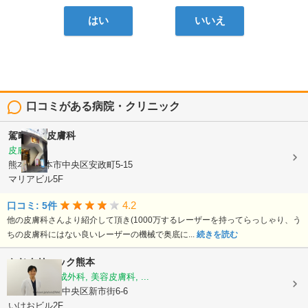
はい
いいえ
口コミがある病院・クリニック
駕町太田皮膚科
皮膚科
熊本県熊本市中央区安政町5-15
マリアビル5F
4.2
口コミ: 5件
他の皮膚科さんより紹介して頂き(1000万するレーザーを持ってらっしゃり、う
ちの皮膚科にはない良いレーザーの機械で奥底に...
続きを読む
かじクリニック熊本
美容外科, 形成外科, 美容皮膚科, ...
熊本県熊本市中央区新市街6-6
いけおビル2F