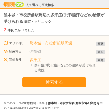
病院なび
人で選べる医院検索
熊本城・市役所前駅周辺の多汗症(手汗/脇汗など)の治療が
受けられる
病院・クリニック
7
件見つかりました
熊本城・市役所前駅周辺
エリア/駅
変更
(未指定)
診療科目
追加
多汗症
詳細条件
変更
多汗症(手汗/脇汗など)の治療が受けられ
る病院
検索する
※このページの医療機関・薬局は
熊本城・市役所前駅(熊本市電A系統)
を中
心に直線距離の近い順で表示されています