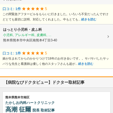
5
口コミ: 1件
この間緊急アフターピルをもらいに行きました。いろいろ不安だったんですけ
どとても親切に説明、対応してくれました。中もとても...
続きを読む
はっとり小児科・皮ふ科
小児科, アレルギー科, 皮膚科, ...
熊本県熊本市中央区南熊本4丁目3-40
5
口コミ: 1件
娘が生まれてからのかかりつけで18年のお付き合いです。。サバサバしたサッ
パリな先生と看護師は優しく他のスタッフさんも超が...
続きを読む
【病院なびドクタビュー】ドクター取材記事
熊本県熊本市南区
たかしお内科ハートクリニック
高潮 征爾
院長
取材記事