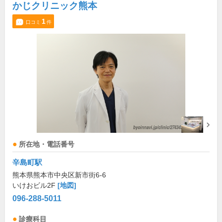
かじクリニック熊本
1
口コミ
件
所在地・電話番号
辛島町駅
熊本県熊本市中央区新市街6-6
いけおビル2F
[地図]
096-288-5011
診療科目