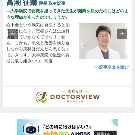
高潮 征爾
院長
取材記事
大学病院で要職を担ってきた先生が開業を決めたのにはどのよ
うな理由があったのでしょうか?
心不全という病気は発症すると治
ることはなく、患者さんは生涯付
き合っていかなくてはなりませ
ん。しかも、悪化と改善を繰り返
しながら病状はだんだん悪くなっ
ていきます。大学病院で後進の育
成に取り組みつつ、高度…
>>記事全文を読む