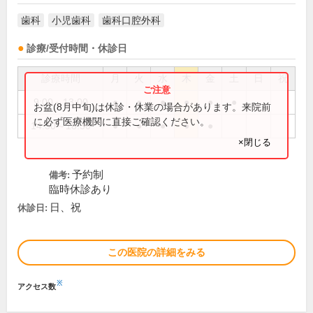
歯科
小児歯科
歯科口腔外科
診療/受付時間・休診日
診療時間
月
火
水
木
金
土
日
祝
9:00～13:00
●
●
●
●
●
●
お盆(8月中旬)は休診・休業の場合があります。来院前
に必ず医療機関に直接ご確認ください。
14:30～18:30
●
●
●
●
●
×閉じる
予約制
備考:
臨時休診あり
日、祝
休診日:
この医院の詳細をみる
※
アクセス数