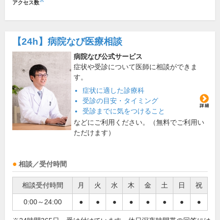
※
アクセス数
【24h】
病院なび医療相談
病院なび公式サービス
症状や受診について医師に相談ができま
す。
症状に適した診療科
受診の目安・タイミング
受診までに気をつけること
などにご利用ください。（無料でご利用い
ただけます）
相談／受付時間
相談受付時間
月
火
水
木
金
土
日
祝
0:00～24:00
●
●
●
●
●
●
●
●