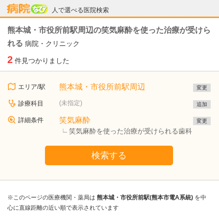
病院なび
人で選べる医院検索
熊本城・市役所前駅周辺の笑気麻酔を使った治療が受けら
れる
病院・クリニック
2
件見つかりました
熊本城・市役所前駅周辺
エリア/駅
変更
(未指定)
診療科目
追加
笑気麻酔
詳細条件
変更
笑気麻酔を使った治療が受けられる歯科
検索する
※このページの医療機関・薬局は
熊本城・市役所前駅(熊本市電A系統)
を中
心に直線距離の近い順で表示されています