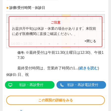
診療/受付時間・休診日
診療時間
月
火
水
木
金
土
日
祝
8:45～13:30
●
お盆(8月中旬)は休診・休業の場合があります。来院前
に必ず医療機関に直接ご確認ください。
9:00～12:30
●
●
●
●
●
×閉じる
14:00～18:30
●
●
●
●
●
※最終受付は午前11:30(土曜日は12:30)、午後1
備考:
7:30
最終受付時間は、営業終了時間の1...(
続きを読む
)
日、祝
休診日:
初診・再診受付
初診・再診電話受付
この医院の詳細をみる