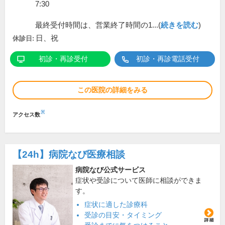
7:30
最終受付時間は、営業終了時間の1...(
続きを読む
)
日、祝
休診日:
初診・再診受付
初診・再診電話受付
この医院の詳細をみる
※
アクセス数
【24h】
病院なび医療相談
病院なび公式サービス
症状や受診について医師に相談ができま
す。
症状に適した診療科
受診の目安・タイミング