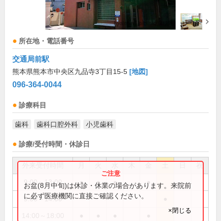
所在地・電話番号
交通局前駅
熊本県熊本市中央区九品寺3丁目15-5
[地図]
096-364-0044
診療科目
歯科
歯科口腔外科
小児歯科
診療/受付時間・休診日
外来受付時間
月
火
水
木
金
土
日
祝
9:00～13:00
●
●
●
●
お盆(8月中旬)は休診・休業の場合があります。来院前
に必ず医療機関に直接ご確認ください。
9:00～14:00
●
×閉じる
14:00～18:00
●
●
●
●