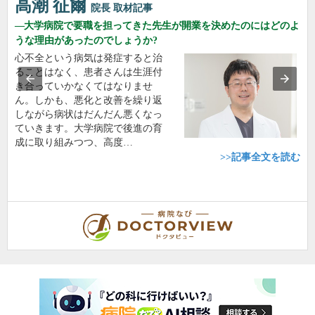
高潮 征爾
院長
取材記事
大学病院で要職を担ってきた先生が開業を決めたのにはどのよ
うな理由があったのでしょうか?
心不全という病気は発症すると治
ることはなく、患者さんは生涯付
き合っていかなくてはなりませ
ん。しかも、悪化と改善を繰り返
しながら病状はだんだん悪くなっ
ていきます。大学病院で後進の育
成に取り組みつつ、高度…
>>記事全文を読む