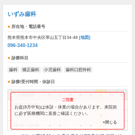
いずみ歯科
所在地・電話番号
熊本県熊本市中央区帯山五丁目34-48
[地図]
096-340-1234
診療科目
歯科
矯正歯科
小児歯科
歯科口腔外科
診療/受付時間・休診日
診療時間
月
火
水
木
金
土
日
祝
9:00～13:00
●
●
●
●
お盆(8月中旬)は休診・休業の場合があります。来院前
に必ず医療機関に直接ご確認ください。
9:00～17:30
●
×閉じる
14:30～18:30
●
●
●
●