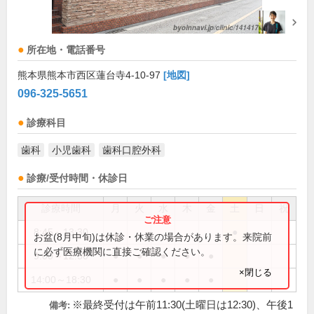
所在地・電話番号
熊本県熊本市西区蓮台寺4-10-97
[地図]
096-325-5651
診療科目
歯科
小児歯科
歯科口腔外科
診療/受付時間・休診日
診療時間
月
火
水
木
金
土
日
祝
8:45～13:30
●
お盆(8月中旬)は休診・休業の場合があります。来院前
に必ず医療機関に直接ご確認ください。
9:00～12:30
●
●
●
●
●
×閉じる
14:00～18:30
●
●
●
●
●
※最終受付は午前11:30(土曜日は12:30)、午後1
備考: