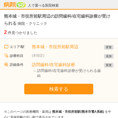
病院なび
人で選べる医院検索
熊本城・市役所前駅周辺の訪問歯科/在宅歯科診療が受け
られる
病院・クリニック
2
件見つかりました
熊本城・市役所前駅周辺
エリア/駅
変更
(未指定)
診療科目
追加
訪問歯科/在宅歯科診療
詳細条件
変更
訪問歯科/在宅歯科診療が受けられる歯
科
検索する
※このページの医療機関・薬局は
熊本城・市役所前駅(熊本市電A系統)
を中
心に直線距離の近い順で表示されています