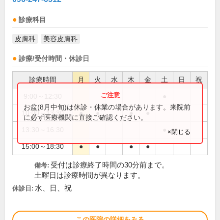
診療科目
皮膚科
美容皮膚科
診療/受付時間・休診日
診療時間
月
火
水
木
金
土
日
祝
9:00～12:30
●
お盆(8月中旬)は休診・休業の場合があります。来院前
10:00～13:30
●
●
●
●
に必ず医療機関に直接ご確認ください。
13:30～16:30
●
×閉じる
15:00～18:30
●
●
●
●
受付は診療終了時間の30分前まで。
備考:
土曜日は診療時間が異なります。
水、日、祝
休診日:
この医院の詳細をみる