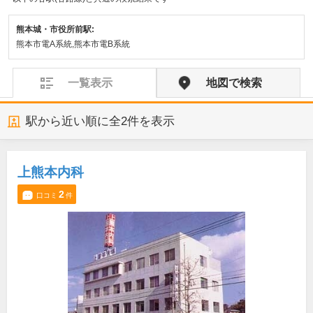
熊本城・市役所前駅:
熊本市電A系統,熊本市電B系統
一覧表示
地図で検索
駅から近い順に全
2
件を表示
上熊本内科
2
口コミ
件