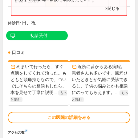
9:00～18:00
●
●
●
●
●
×閉じる
日、祝
休診日:
初診受付
口コミ
めまいで行ったら、すぐ
近所に昔からある病院。
点滴をしてくれて治った。も
患者さんも多いです。風邪ひ
ともと頭痛持ちなので、つい
いたときとか気軽に受診でき
でにそちらの相談もしたら、
るし、子供の悩みとかも相談
本を見せて丁寧に説明...
にのってもらえます。...
もっ
もっ
と読む
と読む
この医院の詳細をみる
※
アクセス数