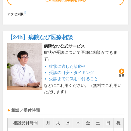
※
アクセス数
【24h】
病院なび医療相談
病院なび公式サービス
症状や受診について医師に相談ができま
す。
症状に適した診療科
受診の目安・タイミング
受診までに気をつけること
などにご利用ください。（無料でご利用い
ただけます）
相談／受付時間
相談受付時間
月
火
水
木
金
土
日
祝