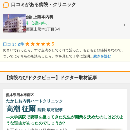
口コミがある病院・クリニック
医療法人陽光会
上熊本内科
内科, 神経内科, 心療内科, ...
熊本県熊本市西区上熊本1丁目3-4
5
口コミ: 2件
めまいで行ったら、すぐ点滴をしてくれて治った。もともと頭痛持ちなので、
ついでにそちらの相談もしたら、本を見せて丁寧に説明...
続きを読む
【病院なびドクタビュー】ドクター取材記事
熊本県熊本市南区
たかしお内科ハートクリニック
高潮 征爾
院長
取材記事
大学病院で要職を担ってきた先生が開業を決めたのにはどのよ
うな理由があったのでしょうか?