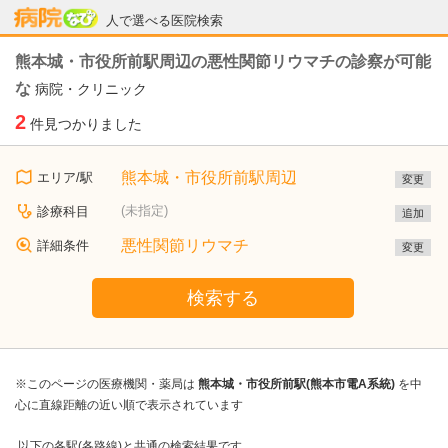
病院なび
人で選べる医院検索
熊本城・市役所前駅周辺の悪性関節リウマチの診察が可能
な
病院・クリニック
2
件見つかりました
熊本城・市役所前駅周辺
エリア/駅
変更
(未指定)
診療科目
追加
悪性関節リウマチ
詳細条件
変更
検索する
※このページの医療機関・薬局は
熊本城・市役所前駅(熊本市電A系統)
を中
心に直線距離の近い順で表示されています
以下の各駅(各路線)と共通の検索結果です