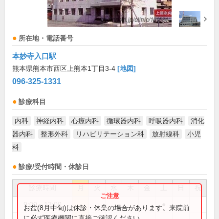
所在地・電話番号
本妙寺入口駅
熊本県熊本市西区上熊本1丁目3-4
[地図]
096-325-1331
診療科目
内科
神経内科
心療内科
循環器内科
呼吸器内科
消化
器内科
整形外科
リハビリテーション科
放射線科
小児
科
診療/受付時間・休診日
診療時間
月
火
水
木
金
土
日
祝
9:00～13:00
●
お盆(8月中旬)は休診・休業の場合があります。来院前
に必ず医療機関に直接ご確認ください。