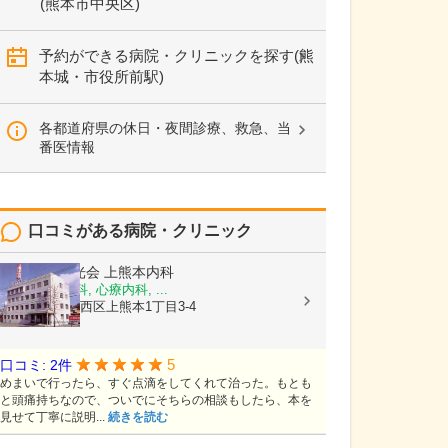
(熊本市中央区)
予約ができる病院・クリニックを探す(熊
本城・市役所前駅)
各都道府県の休日・夜間診療、救急、当
番医情報
口コミがある病院・クリニック
医療法人陽光会
上熊本内科
内科, 神経内科, 心療内科, ...
熊本県熊本市西区上熊本1丁目3-4
5
口コミ: 2件
めまいで行ったら、すぐ点滴をしてくれて治った。もとも
と頭痛持ちなので、ついでにそちらの相談もしたら、本を
見せて丁寧に説明...
続きを読む