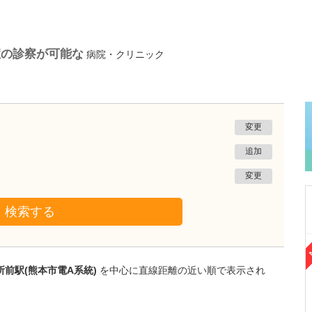
症の診察が可能な
病院・クリニック
変更
追加
変更
検索する
熊本県熊本市南区
たかしお内科ハートクリニック
前駅(熊本市電A系統)
を中心に直線距離の近い順で表示され
高潮 征爾
院長
取材記事
大学病院で要職を担ってきた先生が開業を決め