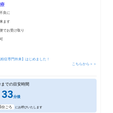
療
不良に
来ます
便でお受け取り
可
花粉症専門外来】はじめました！
こちらから＞＞
診までの目安時間
33
分後
5
分ごろ
にお呼びいたします