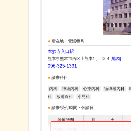
所在地・電話番号
本妙寺入口駅
熊本県熊本市西区上熊本1丁目3-4
[地図]
096-325-1331
診療科目
内科
神経内科
心療内科
循環器内科
科
放射線科
小児科
診療/受付時間・休診日
診療時間
月
火
9:00～13:00