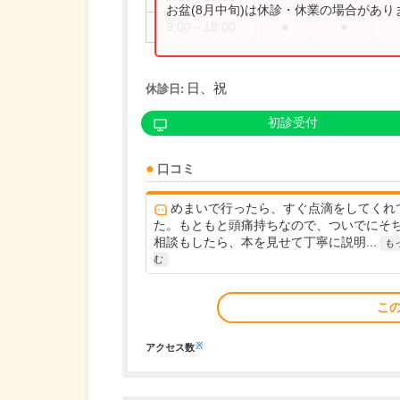
お盆(8月中旬)は休診・休業の場合があ
9:00～18:00
●
●
日、祝
休診日:
初診受付
口コミ
めまいで行ったら、すぐ点滴をしてくれ
た。もともと頭痛持ちなので、ついでにそ
相談もしたら、本を見せて丁寧に説明...
も
む
こ
※
アクセス数