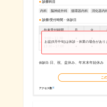
診療科目
内科
脳神経外科
循環器内科
消化器内
診療/受付時間・休診日
外来受付時間
月
火
9:00～11:30
●
●
お盆(8月中旬)は休診・休業の場合があ
13:30～17:00
●
●
日、祝、盆休み、年末末年始休み
休診日:
こ
※
アクセス数