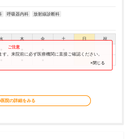
科
呼吸器内科
放射線診断科
水
木
金
土
日
祝
●
●
●
●
ります。来院前に必ず医療機関に直接ご確認ください。
●
●
●
×閉じる
の医院の詳細をみる