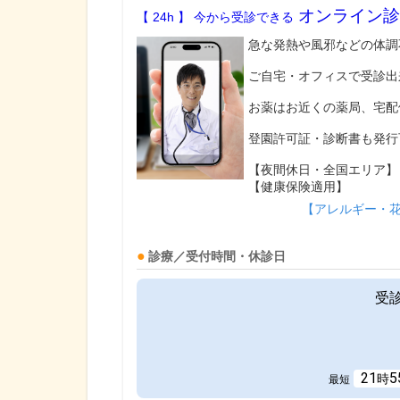
オンライン診
【 24h 】 今から受診できる
急な発熱や風邪などの体調
ご自宅・オフィスで受診出
お薬はお近くの薬局、宅配
登園許可証・診断書も発行
【夜間休日・全国エリア】
【健康保険適用】
【アレルギー・
診療／受付時間・休診日
受
21
5
時
最短