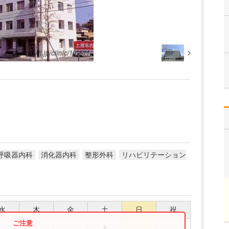
呼吸器内科
消化器内科
整形外科
リハビリテーション
水
木
金
土
日
祝
●