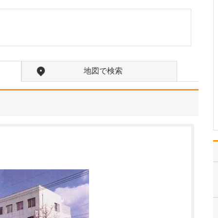
たのにはどのような理由があったのでしょうか?
心不全という病気は発症
すると治ることはなく、
患者さんは生涯付き合っ
ていかなくてはなりませ
ん。しかも、悪化と改善
を繰り返しながら病状は
地図で検索
だんだん悪くなっていき
ます。大学病院で後進の
育成に取り組みつつ、高
度…
>>記事全文を読む