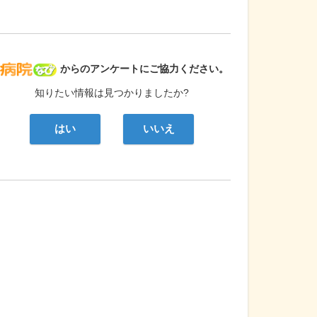
病院なび
からのアンケートにご協力ください。
知りたい情報は見つかりましたか?
はい
いいえ