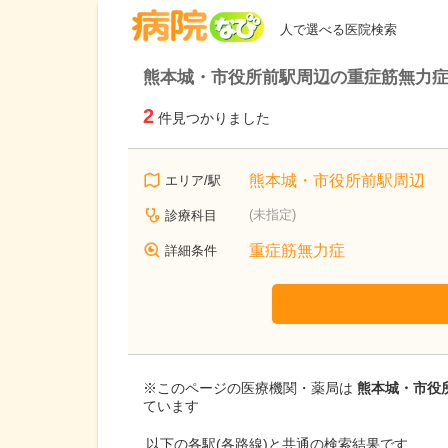
病院なび
人で選べる医院検索
熊本城・市役所前駅周辺の重症筋無力
2
件見つかりました
熊本城・市役所前駅周辺
エリア/駅
(未指定)
診療科目
重症筋無力症
詳細条件
※このページの医療機関・薬局は
熊本城・市役所
ています
以下の各駅(各路線)と共通の検索結果です