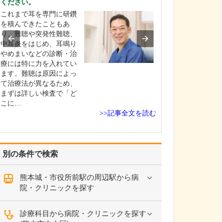
ください。
きしました。
これまで耳を専門に研鑽
がん診療という
を積んできたこともあ
な病院にいかな
り、難聴や突発性難聴、
は……と考える
中耳炎をはじめ、耳鳴り
と思いますが、
やめまいなどの診断・治
ックでも前立腺
療には特に力を入れてい
がん、膀胱がん
ます。難聴は原因によっ
ん、尿管がん、
て治療法が異なるため、
の診断、一部の
まずは詳しい検査で「ど
過観察を行うこ
こに…
ます。…
>>記事全文を読む
別の条件で検索
熊本城・市役所前駅の周辺駅から病
院・クリニックを探す
診療科目から病院・クリニックを探す