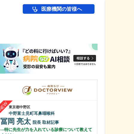
医療機関の皆様へ
医師(ドクター)の
東京都中野区
兵庫県神戸市中央区
中野富士見町耳鼻咽喉科
みうら泌尿器科
冨岡 亮太
三浦 徹也
院長
取材記事
特に先生が力を入れている診療について教えて
泌尿器がんの診