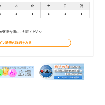
水
木
金
土
日
祝
●
●
●
●
●
●
が困難な際にご利用ください
イン診療の詳細をみる