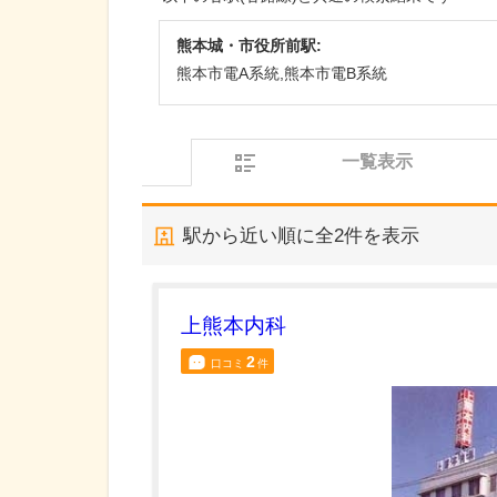
熊本城・市役所前駅:
熊本市電A系統,熊本市電B系統
一覧表示
駅から近い順に全
2
件を表示
上熊本内科
2
口コミ
件