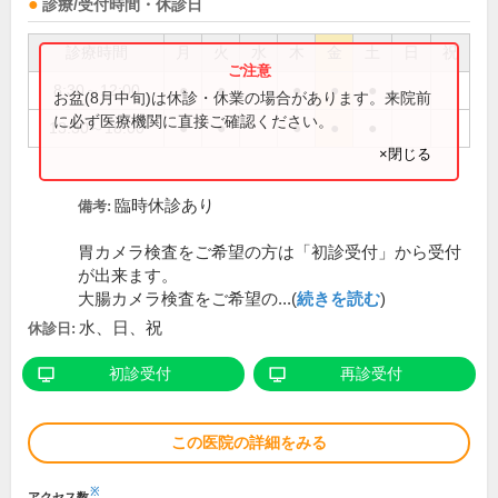
診療/受付時間・休診日
診療時間
月
火
水
木
金
土
日
祝
8:30～12:00
●
●
●
●
●
お盆(8月中旬)は休診・休業の場合があります。来院前
に必ず医療機関に直接ご確認ください。
13:30～18:00
●
●
●
●
●
×閉じる
臨時休診あり
備考:
胃カメラ検査をご希望の方は「初診受付」から受付
が出来ます。
大腸カメラ検査をご希望の...(
続きを読む
)
水、日、祝
休診日:
初診受付
再診受付
この医院の詳細をみる
※
アクセス数