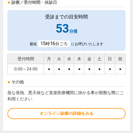
診療／受付時間・休診日
受診までの目安時間
53
分後
15
16
時
分ごろ
最短
にお呼びいたします
受付時間
月
火
水
木
金
土
日
祝
0:00～24:00
●
●
●
●
●
●
●
●
その他
急な発熱、悪天候など直接医療機関に掛かる事が困難な際にご
利用ください
オンライン診療の詳細をみる