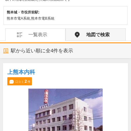
熊本城・市役所前駅:
熊本市電A系統,熊本市電B系統
一覧表示
地図で検索
駅から近い順に全
4
件を表示
上熊本内科
2
口コミ
件