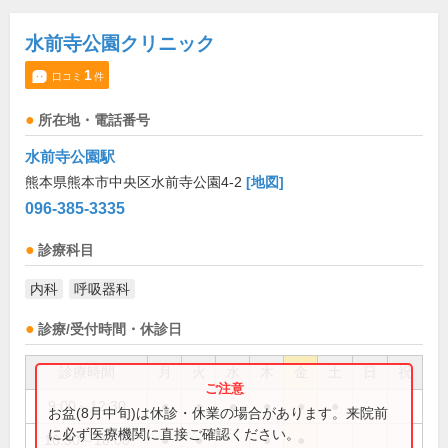
水前寺公園クリニック
1
口コミ
件
所在地・電話番号
水前寺公園駅
熊本県熊本市中央区水前寺公園4-2
[地図]
096-385-3335
診療科目
内科
呼吸器科
診療/受付時間・休診日
診療時間
月
火
水
木
金
土
日
祝
9:00～12:30
●
●
●
●
●
●
お盆(8月中旬)は休診・休業の場合があります。来院前
に必ず医療機関に直接ご確認ください。
16:30～18:00
●
●
●
●