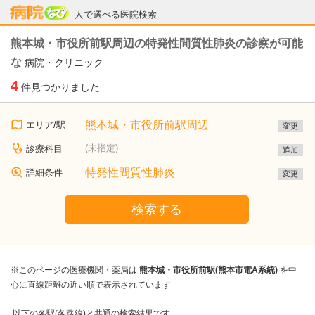
病院なび
人で選べる医院検索
熊本城・市役所前駅周辺の特発性間質性肺炎の診察が可能
な
病院・クリニック
4
件見つかりました
熊本城・市役所前駅周辺
エリア/駅
変更
(未指定)
診療科目
追加
特発性間質性肺炎
詳細条件
変更
検索する
※このページの医療機関・薬局は
熊本城・市役所前駅(熊本市電A系統)
を中
心に直線距離の近い順で表示されています
以下の各駅(各路線)と共通の検索結果です