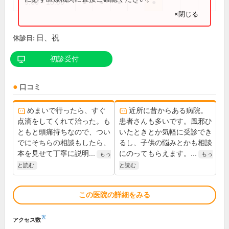
9:00～18:00
●
●
●
●
●
×閉じる
日、祝
休診日:
初診受付
口コミ
めまいで行ったら、すぐ
近所に昔からある病院。
点滴をしてくれて治った。も
患者さんも多いです。風邪ひ
ともと頭痛持ちなので、つい
いたときとか気軽に受診でき
でにそちらの相談もしたら、
るし、子供の悩みとかも相談
本を見せて丁寧に説明...
にのってもらえます。...
もっ
もっ
と読む
と読む
この医院の詳細をみる
※
アクセス数