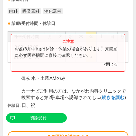
内科
呼吸器科
消化器科
診療/受付時間・休診日
外来受付時間
月
火
水
木
金
土
日
祝
9:00～12:00
●
●
●
●
●
●
お盆(8月中旬)は休診・休業の場合があります。来院前
に必ず医療機関に直接ご確認ください。
14:00～17:00
●
●
●
●
×閉じる
水・土曜AMのみ
備考:
カーナビご利用の方は、なかがわ内科クリニックで
検索すると第2駐車場へ誘導されてし...(
続きを読む
)
日、祝
休診日:
初診受付