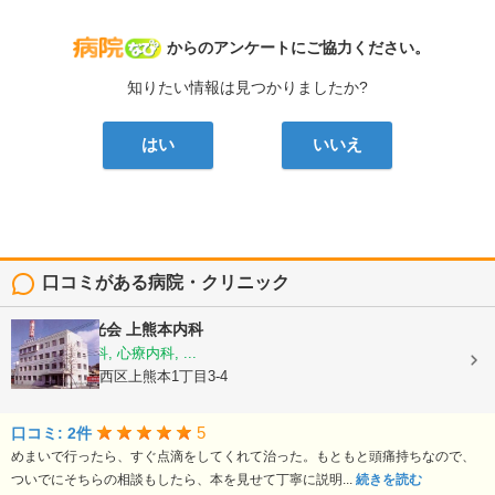
病院なび
からのアンケートにご協力ください。
知りたい情報は見つかりましたか?
はい
いいえ
口コミがある病院・クリニック
医療法人陽光会
上熊本内科
内科, 神経内科, 心療内科, ...
熊本県熊本市西区上熊本1丁目3-4
5
口コミ: 2件
めまいで行ったら、すぐ点滴をしてくれて治った。もともと頭痛持ちなので、
ついでにそちらの相談もしたら、本を見せて丁寧に説明...
続きを読む