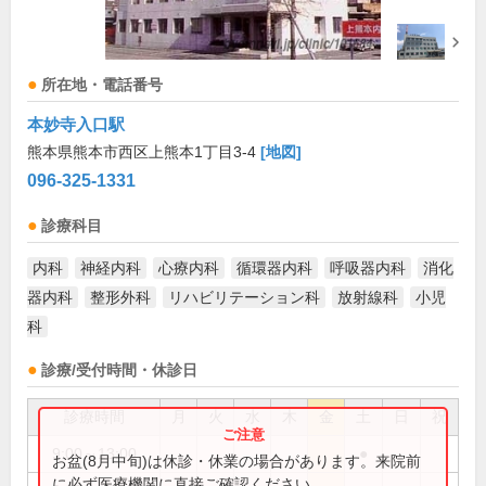
所在地・電話番号
本妙寺入口駅
熊本県熊本市西区上熊本1丁目3-4
[地図]
096-325-1331
診療科目
内科
神経内科
心療内科
循環器内科
呼吸器内科
消化
器内科
整形外科
リハビリテーション科
放射線科
小児
科
診療/受付時間・休診日
診療時間
月
火
水
木
金
土
日
祝
9:00～13:00
●
お盆(8月中旬)は休診・休業の場合があります。来院前
に必ず医療機関に直接ご確認ください。