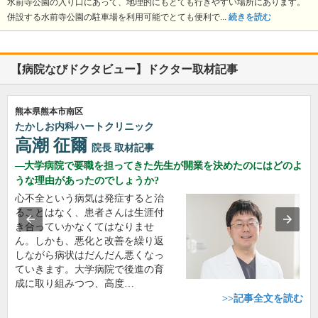
水前寺公園の入り口にあって、地理的にもとても行きやすい場所にあります。
併設する水前寺公園の駐車場を利用可能でとても便利で...
続きを読む
【病院なびドクタビュー】ドクター取材記事
熊本県熊本市南区
たかしお内科ハートクリニック
高潮 征爾
院長
取材記事
大学病院で要職を担ってきた先生が開業を決めたのにはどのよ
うな理由があったのでしょうか?
心不全という病気は発症すると治
ることはなく、患者さんは生涯付
き合っていかなくてはなりませ
ん。しかも、悪化と改善を繰り返
しながら病状はだんだん悪くなっ
ていきます。大学病院で後進の育
成に取り組みつつ、高度…
>>記事全文を読む