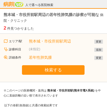
病院なび
人で選べる医院検索
熊本城・市役所前駅周辺の若年性肺気腫の診察が可能な
病
院・クリニック
2
件見つかりました
熊本城・市役所前駅周辺
エリア/駅
変更
(未指定)
診療科目
追加
若年性肺気腫
詳細条件
変更
検索する
※このページの医療機関・薬局は
熊本城・市役所前駅(熊本市電A系統)
を中
心に直線距離の近い順で表示されています
以下の各駅(各路線)と共通の検索結果です