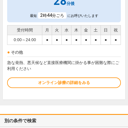
28
分後
2
44
時
分ごろ
最短
にお呼びいたします
受付時間
月
火
水
木
金
土
日
祝
0:00～24:00
●
●
●
●
●
●
●
●
その他
急な発熱、悪天候など直接医療機関に掛かる事が困難な際にご
利用ください
オンライン診療の詳細をみる
別の条件で検索