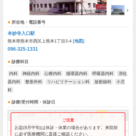
所在地・電話番号
本妙寺入口駅
熊本県熊本市西区上熊本1丁目3-4
[地図]
096-325-1331
診療科目
内科
神経内科
心療内科
循環器内科
呼吸器内科
消化
器内科
整形外科
リハビリテーション科
放射線科
小児
科
診療/受付時間・休診日
診療時間
月
火
水
木
金
土
日
祝
9:00～13:00
●
お盆(8月中旬)は休診・休業の場合があります。来院前
に必ず医療機関に直接ご確認ください。
9:00～18:00
●
●
●
●
●