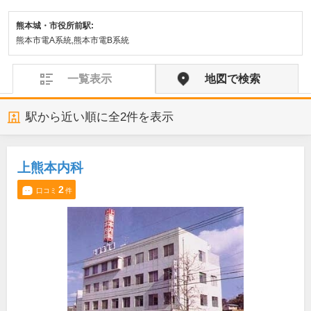
熊本城・市役所前駅:
熊本市電A系統,熊本市電B系統
一覧表示
地図で検索
駅から近い順に全
2
件を表示
上熊本内科
2
口コミ
件