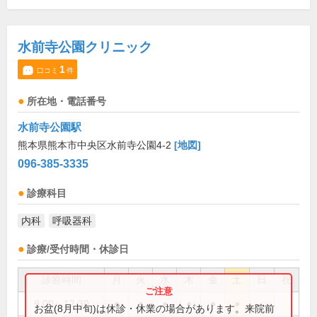
水前寺公園クリニック
1
口コミ
件
所在地・電話番号
水前寺公園駅
熊本県熊本市中央区水前寺公園4-2
[地図]
096-385-3335
診療科目
内科
呼吸器科
診療/受付時間・休診日
診療時間
月
火
水
木
金
土
日
祝
9:00～12:30
●
●
●
●
●
●
お盆(8月中旬)は休診・休業の場合があります。来院前