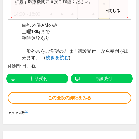
に必ず医療機関に直接ご確認ください。
9:00～13:00
●
×閉じる
14:00～18:00
●
●
●
●
木曜AMのみ
備考:
土曜13時まで
臨時休診あり
一般外来をご希望の方は「初診受付」から受付が出
来ます。...(
続きを読む
)
日、祝
休診日:
初診受付
再診受付
この医院の詳細をみる
※
アクセス数