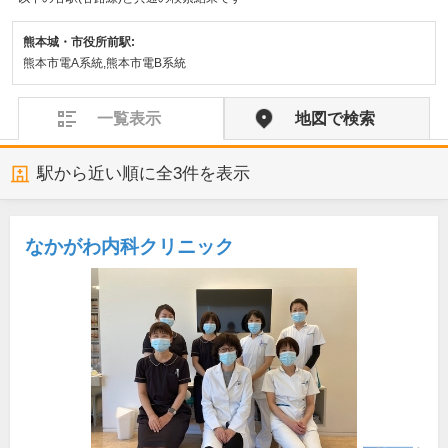
熊本城・市役所前駅:
熊本市電A系統,熊本市電B系統
一覧表示
地図で検索
駅から近い順に全
3
件を表示
なかがわ内科クリニック