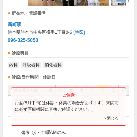
所在地・電話番号
新町駅
熊本県熊本市中央区横手1丁目8-5
[地図]
096-325-5050
診療科目
内科
呼吸器科
消化器科
診療/受付時間・休診日
外来受付時間
月
火
水
木
金
土
日
祝
9:00～12:00
●
●
●
●
●
●
お盆(8月中旬)は休診・休業の場合があります。来院前
に必ず医療機関に直接ご確認ください。
14:00～17:00
●
●
●
●
×閉じる
水・土曜AMのみ
備考: