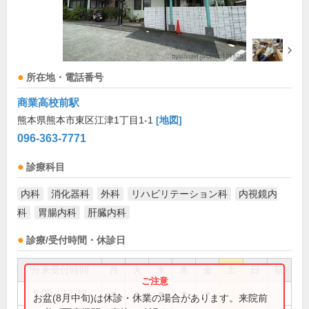
所在地・電話番号
商業高校前駅
熊本県熊本市東区江津1丁目1-1
[地図]
096-363-7771
診療科目
内科
消化器科
外科
リハビリテーション科
内視鏡内
科
胃腸内科
肝臓内科
診療/受付時間・休診日
外来受付時間
月
火
水
木
金
土
日
祝
9:00～12:30
●
●
●
●
●
お盆(8月中旬)は休診・休業の場合があります。来院前