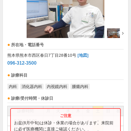
所在地・電話番号
熊本県熊本市西区春日7丁目28番10号
[地図]
096-312-3500
診療科目
内科
消化器内科
内視鏡内科
腫瘍内科
診療/受付時間・休診日
診療時間
月
火
水
木
金
土
日
祝
8:30～12:00
●
●
●
●
●
お盆(8月中旬)は休診・休業の場合があります。来院前
に必ず医療機関に直接ご確認ください。
13:30～18:00
●
●
●
●
●