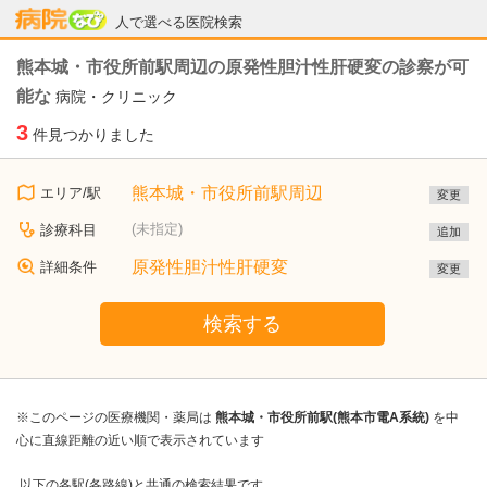
病院なび
人で選べる医院検索
熊本城・市役所前駅周辺の原発性胆汁性肝硬変の診察が可
能な
病院・クリニック
3
件見つかりました
熊本城・市役所前駅周辺
エリア/駅
変更
(未指定)
診療科目
追加
原発性胆汁性肝硬変
詳細条件
変更
検索する
※このページの医療機関・薬局は
熊本城・市役所前駅(熊本市電A系統)
を中
心に直線距離の近い順で表示されています
以下の各駅(各路線)と共通の検索結果です