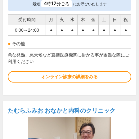
4
12
時
分ごろ
最短
にお呼びいたします
受付時間
月
火
水
木
金
土
日
祝
0:00～24:00
●
●
●
●
●
●
●
●
その他
急な発熱、悪天候など直接医療機関に掛かる事が困難な際にご
利用ください
オンライン診療の詳細をみる
たむらふみお おなかと内科のクリニック